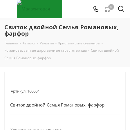
0
Свиток двойной Семья Романовых,
фарфор
Главная
-
Каталог
-
Религия
-
Христианские сувениры
-
Романовы, святые царственные страстотерпцы
-
Свиток двойной
Семья Романовых, фарфор
Артикул:
160004
Свиток двойной Семья Романовых, фарфор
Христианские сувениры вид