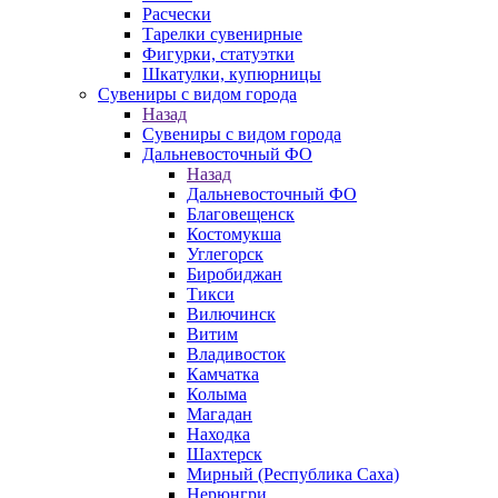
Расчески
Тарелки сувенирные
Фигурки, статуэтки
Шкатулки, купюрницы
Сувениры с видом города
Назад
Сувениры с видом города
Дальневосточный ФО
Назад
Дальневосточный ФО
Благовещенск
Костомукша
Углегорск
Биробиджан
Тикси
Вилючинск
Витим
Владивосток
Камчатка
Колыма
Магадан
Находка
Шахтерск
Мирный (Республика Саха)
Нерюнгри