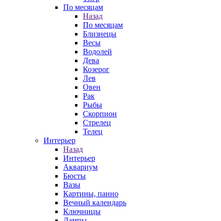
По месяцам
Назад
По месяцам
Близнецы
Весы
Водолей
Дева
Козерог
Лев
Овен
Рак
Рыбы
Скорпион
Стрелец
Телец
Интерьер
Назад
Интерьер
Аквариум
Бюсты
Вазы
Картины, панно
Вечный календарь
Ключницы
Лампы