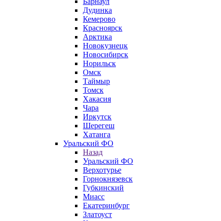
Барнаул
Дудинка
Кемерово
Красноярск
Арктика
Новокузнецк
Новосибирск
Норильск
Омск
Таймыр
Томск
Хакасия
Чара
Иркутск
Шерегеш
Хатанга
Уральский ФО
Назад
Уральский ФО
Верхотурье
Горнокнязевск
Губкинский
Миасс
Екатеринбург
Златоуст