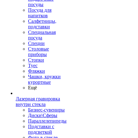
посуды
Посуда для
напитков
Салфетницы,
подставки
Специальная
посуда
Специи
Столовые
приборы
Стопки
Туес
Фляжки
Чашки, кружки
курортные
Ещё
Лазерная гравировка
внутри стекла
Бизнес-сувениры
Диски\Сферы
Параллелепипеды
Подставки с
подсветкой
Фото в стекле