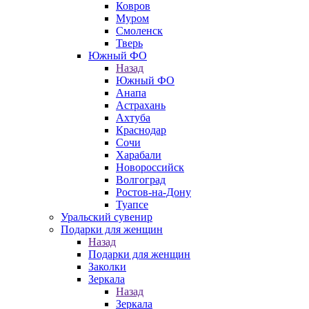
Ковров
Муром
Смоленск
Тверь
Южный ФО
Назад
Южный ФО
Анапа
Астрахань
Ахтуба
Краснодар
Сочи
Харабали
Новороссийск
Волгоград
Ростов-на-Дону
Туапсе
Уральский сувенир
Подарки для женщин
Назад
Подарки для женщин
Заколки
Зеркала
Назад
Зеркала