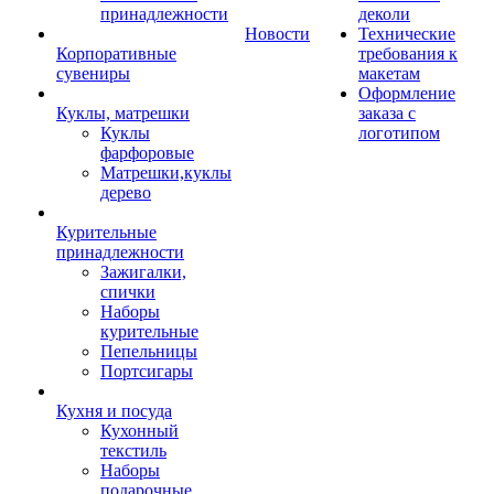
принадлежности
деколи
Новости
Технические
Корпоративные
требования к
сувениры
макетам
Оформление
Куклы, матрешки
заказа с
Куклы
логотипом
фарфоровые
Матрешки,куклы
дерево
Курительные
принадлежности
Зажигалки,
спички
Наборы
курительные
Пепельницы
Портсигары
Кухня и посуда
Кухонный
текстиль
Наборы
подарочные