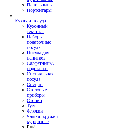
Пепельницы
Портсигары
Кухня и посуда
Кухонный
текстиль
Наборы
подарочные
посуды
Посуда для
напитков
Салфетницы,
подставки
Специальная
посуда
Специи
Столовые
приборы
Стопки
Туес
Фляжки
Чашки, кружки
курортные
Ещё