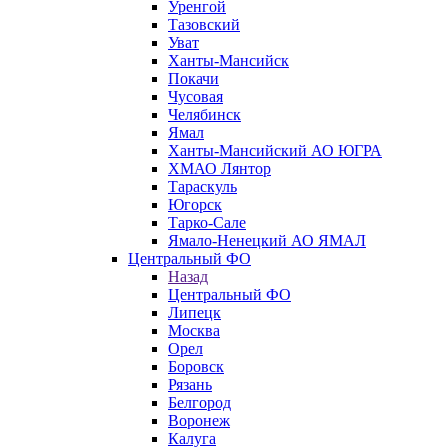
Уренгой
Тазовский
Уват
Ханты-Мансийск
Покачи
Чусовая
Челябинск
Ямал
Ханты-Мансийский АО ЮГРА
ХМАО Лянтор
Тараскуль
Югорск
Тарко-Сале
Ямало-Ненецкий АО ЯМАЛ
Центральный ФО
Назад
Центральный ФО
Липецк
Москва
Орел
Боровск
Рязань
Белгород
Воронеж
Калуга