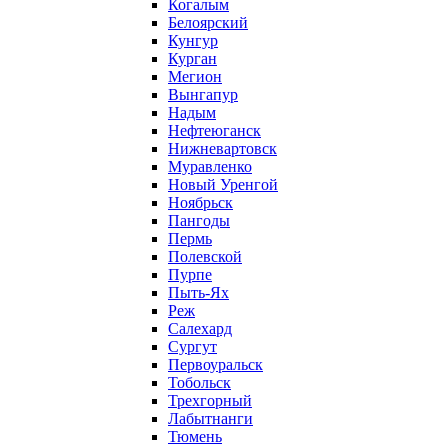
Когалым
Белоярский
Кунгур
Курган
Мегион
Вынгапур
Надым
Нефтеюганск
Нижневартовск
Муравленко
Новый Уренгой
Ноябрьск
Пангоды
Пермь
Полевской
Пурпе
Пыть-Ях
Реж
Салехард
Сургут
Первоуральск
Тобольск
Трехгорный
Лабытнанги
Тюмень