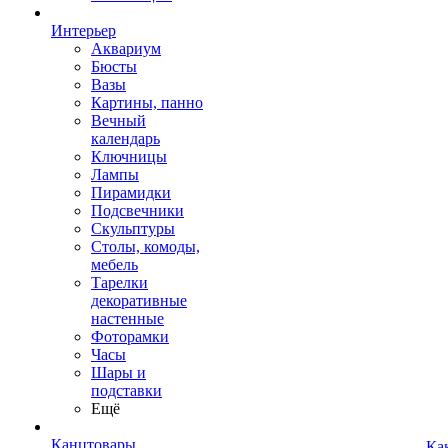
Интерьер
Аквариум
Бюсты
Вазы
Картины, панно
Вечный
календарь
Ключницы
Лампы
Пирамидки
Подсвечники
Скульптуры
Столы, комоды,
мебель
Тарелки
декоративные
настенные
Фоторамки
Часы
Шары и
подставки
Ещё
Канцтовары
Ка