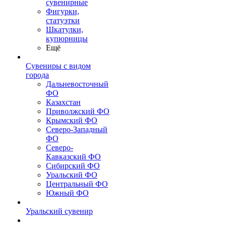
сувенирные
Фигурки,
статуэтки
Шкатулки,
купюрницы
Ещё
Сувениры с видом
города
Дальневосточный
ФО
Казахстан
Приволжский ФО
Крымский ФО
Северо-Западный
ФО
Северо-
Кавказский ФО
Сибирский ФО
Уральский ФО
Центральный ФО
Южный ФО
Уральский сувенир