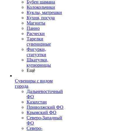
Бубен шамана
Колокольчики
Куклы, матрешки
Кухня, посуда
Магниты
Панно
Расчески
Тарелки
сувенирные
Фигурки,
статуэтки
Шкатулки,
купюрницы
Ещё
Сувениры с видом
города
Дальневосточный
ФО
Казахстан
Приволжский ФО
Крымский ФО
Северо-Западный
ФО
Северо-