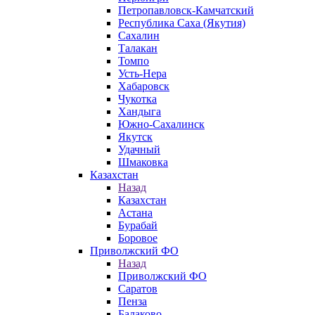
Петропавловск-Камчатский
Республика Саха (Якутия)
Сахалин
Талакан
Томпо
Усть-Нера
Хабаровск
Чукотка
Хандыга
Южно-Сахалинск
Якутск
Удачный
Шмаковка
Казахстан
Назад
Казахстан
Астана
Бурабай
Боровое
Приволжский ФО
Назад
Приволжский ФО
Саратов
Пенза
Балаково