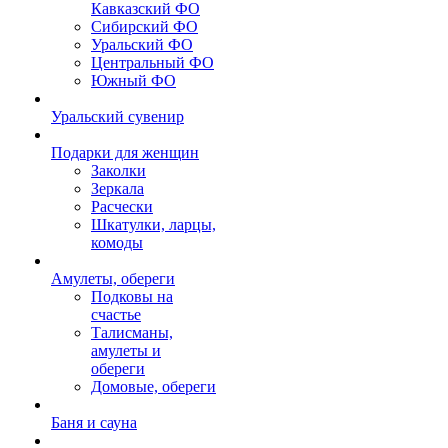
Кавказский ФО
Сибирский ФО
Уральский ФО
Центральный ФО
Южный ФО
Уральский сувенир
Подарки для женщин
Заколки
Зеркала
Расчески
Шкатулки, ларцы,
комоды
Амулеты, обереги
Подковы на
счастье
Талисманы,
амулеты и
обереги
Домовые, обереги
Баня и сауна