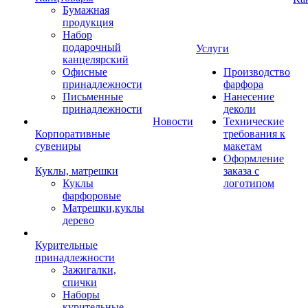
Бумажная
продукция
Набор
подарочный
Услуги
канцелярский
Офисные
Производство
принадлежности
фарфора
Письменные
Нанесение
принадлежности
деколи
Новости
Технические
Корпоративные
требования к
сувениры
макетам
Оформление
Куклы, матрешки
заказа с
Куклы
логотипом
фарфоровые
Матрешки,куклы
дерево
Курительные
принадлежности
Зажигалки,
спички
Наборы
курительные