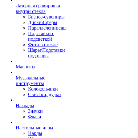
Лазерная гравировка
внутри стекла
Бизнес-сувениры
Диски\Сферы
Параллелепипеды
Подставки с
подсветкой
Фото в стекле
Шары\Подставки
под шары
Магниты
Музыкальные
инструменты
Колокольчики
Свистки, дудки
Награды
Значки
Флаги
Настольные игры
Нарды