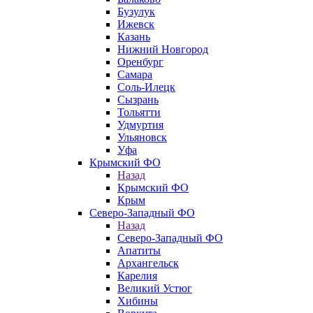
Бузулук
Ижевск
Казань
Нижний Новгород
Оренбург
Самара
Соль-Илецк
Сызрань
Тольятти
Удмуртия
Ульяновск
Уфа
Крымский ФО
Назад
Крымский ФО
Крым
Северо-Западный ФО
Назад
Северо-Западный ФО
Апатиты
Архангельск
Карелия
Великий Устюг
Хибины