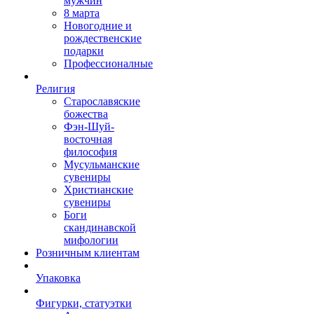
мужчин
8 марта
Новогодние и
рождественские
подарки
Профессионалные
Религия
Старославяские
божества
Фэн-Шуй-
восточная
философия
Мусульманские
сувениры
Христианские
сувениры
Боги
скандинавской
мифологии
Розничным клиентам
Упаковка
Фигурки, статуэтки