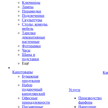
Ключницы
Лампы
Пирамидки
Подсвечники
Скульптуры
Столы, комоды,
мебель
Тарелки
декоративные
настенные
Фоторамки
Часы
Шары и
подставки
Ещё
Канцтовары
Ка
Бумажная
продукция
Набор
подарочный
Услуги
канцелярский
Офисные
Производство
принадлежности
фарфора
Письменные
Нанесение