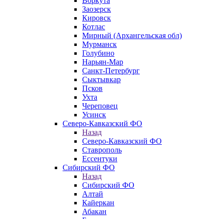
Воркута
Заозерск
Кировск
Котлас
Мирный (Архангельская обл)
Мурманск
Голубино
Нарьян-Мар
Санкт-Петербург
Сыктывкар
Псков
Ухта
Череповец
Усинск
Северо-Кавказский ФО
Назад
Северо-Кавказский ФО
Ставрополь
Ессентуки
Сибирский ФО
Назад
Сибирский ФО
Алтай
Кайеркан
Абакан