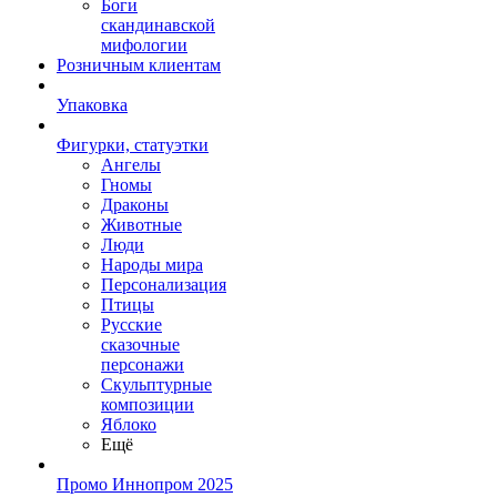
Боги
скандинавской
мифологии
Розничным клиентам
Упаковка
Фигурки, статуэтки
Ангелы
Гномы
Драконы
Животные
Люди
Народы мира
Персонализация
Птицы
Русские
сказочные
персонажи
Скульптурные
композиции
Яблоко
Ещё
Промо Иннопром 2025