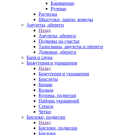
Карманные
Ручные
Расчески
Шкатулки, ларцы, комоды
Амулеты, обереги
Назад
Амулеты, обереги
Подковы на счастье
Талисманы, амулеты и обереги
Домовые, обереги
Баня и сауна
Бижутерия и украшения
Назад
Бижутерия и украшения
Браслеты
Броши
Кольца
Кулоны, подвески
Наборы украшений
Серьги
Четки
Брелоки, подвески
Назад
Брелоки, подвески
Брелоки