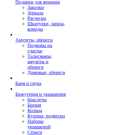
Подарки для женщин
Заколки
Зеркала
Расчески
Шкатулки, ларцы,
комоды
Амулеты, обереги
Подковы на
счастье
Талисманы,
амулеты и
обереги
Домовые, обереги
Баня и сауна
Бижутерия и украшения
Браслеты
Броши
Кольца
Кулоны, подвески
Наборы
украшений
Серьги