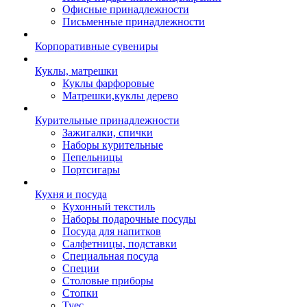
Офисные принадлежности
Письменные принадлежности
Корпоративные сувениры
Куклы, матрешки
Куклы фарфоровые
Матрешки,куклы дерево
Курительные принадлежности
Зажигалки, спички
Наборы курительные
Пепельницы
Портсигары
Кухня и посуда
Кухонный текстиль
Наборы подарочные посуды
Посуда для напитков
Салфетницы, подставки
Специальная посуда
Специи
Столовые приборы
Стопки
Туес