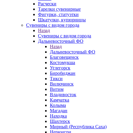
Расчески
Тарелки сувенирные
Фигурки, статуэтки
Шкатулки, купюрницы
Сувениры с видом города
Назад
Сувениры с видом города
Дальневосточный ФО
Назад
Дальневосточный ФО
Благовещенск
Костомукша
Углегорск
Биробиджан
Тикси
Вилючинск
Витим
Владивосток
Камчатка
Колыма
Магадан
Находка
Шахтерск
Мирный (Республика Саха)
Нерюнгри