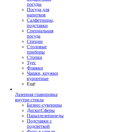
посуды
Посуда для
напитков
Салфетницы,
подставки
Специальная
посуда
Специи
Столовые
приборы
Стопки
Туес
Фляжки
Чашки, кружки
курортные
Ещё
Лазерная гравировка
внутри стекла
Бизнес-сувениры
Диски\Сферы
Параллелепипеды
Подставки с
подсветкой
Фото в стекле