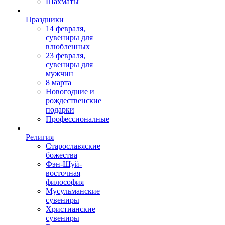
Шахматы
Праздники
14 февраля,
сувениры для
влюбленных
23 февраля,
сувениры для
мужчин
8 марта
Новогодние и
рождественские
подарки
Профессионалные
Религия
Старославяские
божества
Фэн-Шуй-
восточная
философия
Мусульманские
сувениры
Христианские
сувениры