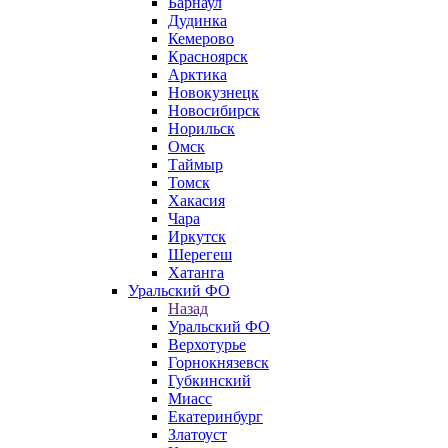
Барнаул
Дудинка
Кемерово
Красноярск
Арктика
Новокузнецк
Новосибирск
Норильск
Омск
Таймыр
Томск
Хакасия
Чара
Иркутск
Шерегеш
Хатанга
Уральский ФО
Назад
Уральский ФО
Верхотурье
Горнокнязевск
Губкинский
Миасс
Екатеринбург
Златоуст