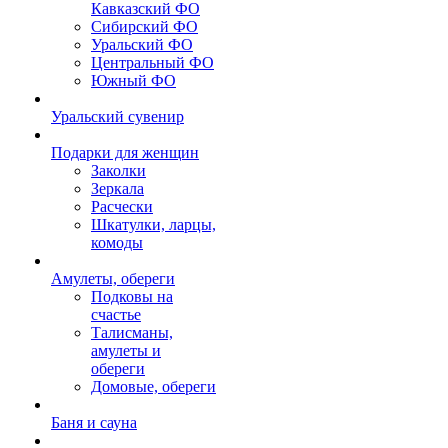
Кавказский ФО
Сибирский ФО
Уральский ФО
Центральный ФО
Южный ФО
Уральский сувенир
Подарки для женщин
Заколки
Зеркала
Расчески
Шкатулки, ларцы,
комоды
Амулеты, обереги
Подковы на
счастье
Талисманы,
амулеты и
обереги
Домовые, обереги
Баня и сауна