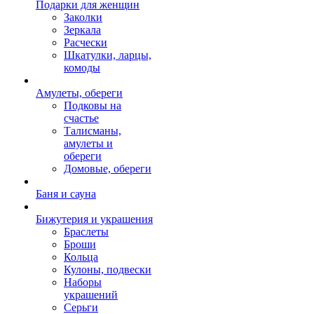
Подарки для женщин
Заколки
Зеркала
Расчески
Шкатулки, ларцы,
комоды
Амулеты, обереги
Подковы на
счастье
Талисманы,
амулеты и
обереги
Домовые, обереги
Баня и сауна
Бижутерия и украшения
Браслеты
Броши
Кольца
Кулоны, подвески
Наборы
украшений
Серьги