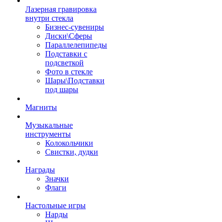
Лазерная гравировка
внутри стекла
Бизнес-сувениры
Диски\Сферы
Параллелепипеды
Подставки с
подсветкой
Фото в стекле
Шары\Подставки
под шары
Магниты
Музыкальные
инструменты
Колокольчики
Свистки, дудки
Награды
Значки
Флаги
Настольные игры
Нарды