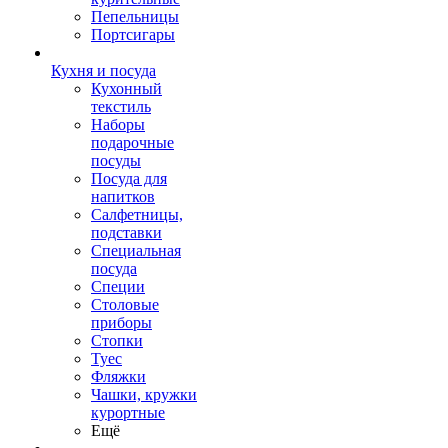
Пепельницы
Портсигары
Кухня и посуда
Кухонный
текстиль
Наборы
подарочные
посуды
Посуда для
напитков
Салфетницы,
подставки
Специальная
посуда
Специи
Столовые
приборы
Стопки
Туес
Фляжки
Чашки, кружки
курортные
Ещё