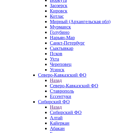
Воркута
Заозерск
Кировск
Котлас
Мирный (Архангельская обл)
Мурманск
Голубино
Нарьян-Мар
Санкт-Петербург
Сыктывкар
Псков
Ухта
Череповец
Усинск
Северо-Кавказский ФО
Назад
Северо-Кавказский ФО
Ставрополь
Ессентуки
Сибирский ФО
Назад
Сибирский ФО
Алтай
Кайеркан
Абакан