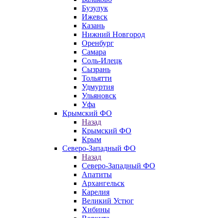
Бузулук
Ижевск
Казань
Нижний Новгород
Оренбург
Самара
Соль-Илецк
Сызрань
Тольятти
Удмуртия
Ульяновск
Уфа
Крымский ФО
Назад
Крымский ФО
Крым
Северо-Западный ФО
Назад
Северо-Западный ФО
Апатиты
Архангельск
Карелия
Великий Устюг
Хибины