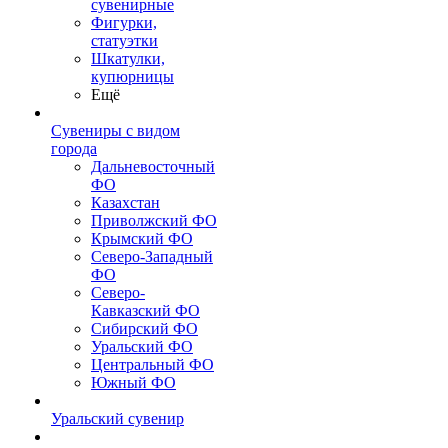
сувенирные
Фигурки,
статуэтки
Шкатулки,
купюрницы
Ещё
Сувениры с видом
города
Дальневосточный
ФО
Казахстан
Приволжский ФО
Крымский ФО
Северо-Западный
ФО
Северо-
Кавказский ФО
Сибирский ФО
Уральский ФО
Центральный ФО
Южный ФО
Уральский сувенир