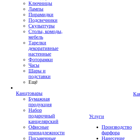
Ключницы
Лампы
Пирамидки
Подсвечники
Скульптуры
Столы, комоды,
мебель
Тарелки
декоративные
настенные
Фоторамки
Часы
Шары и
подставки
Ещё
Канцтовары
Ка
Бумажная
продукция
Набор
подарочный
Услуги
канцелярский
Офисные
Производство
принадлежности
фарфора
Письменные
Нанесение