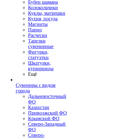
Бубен шамана
Колокольчики
Куклы, матрешки
Кухня, посуда
Магниты
Панно
Расчески
Тарелки
сувенирные
Фигурки,
статуэтки
Шкатулки,
купюрницы
Ещё
Сувениры с видом
города
Дальневосточный
ФО
Казахстан
Приволжский ФО
Крымский ФО
Северо-Западный
ФО
Северо-