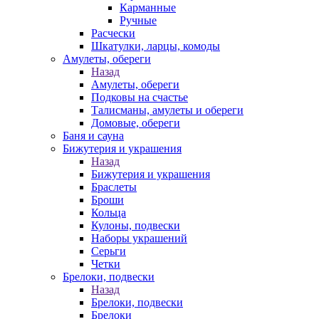
Карманные
Ручные
Расчески
Шкатулки, ларцы, комоды
Амулеты, обереги
Назад
Амулеты, обереги
Подковы на счастье
Талисманы, амулеты и обереги
Домовые, обереги
Баня и сауна
Бижутерия и украшения
Назад
Бижутерия и украшения
Браслеты
Броши
Кольца
Кулоны, подвески
Наборы украшений
Серьги
Четки
Брелоки, подвески
Назад
Брелоки, подвески
Брелоки