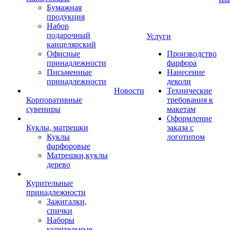
Бумажная
продукция
Набор
подарочный
Услуги
канцелярский
Офисные
Производство
принадлежности
фарфора
Письменные
Нанесение
принадлежности
деколи
Новости
Технические
Корпоративные
требования к
сувениры
макетам
Оформление
Куклы, матрешки
заказа с
Куклы
логотипом
фарфоровые
Матрешки,куклы
дерево
Курительные
принадлежности
Зажигалки,
спички
Наборы
курительные