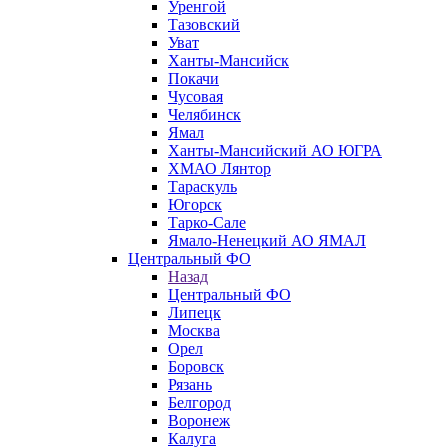
Уренгой
Тазовский
Уват
Ханты-Мансийск
Покачи
Чусовая
Челябинск
Ямал
Ханты-Мансийский АО ЮГРА
ХМАО Лянтор
Тараскуль
Югорск
Тарко-Сале
Ямало-Ненецкий АО ЯМАЛ
Центральный ФО
Назад
Центральный ФО
Липецк
Москва
Орел
Боровск
Рязань
Белгород
Воронеж
Калуга