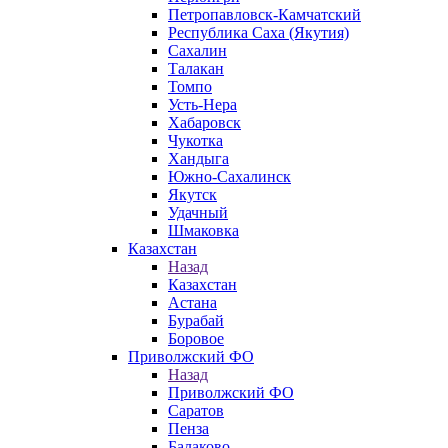
Петропавловск-Камчатский
Республика Саха (Якутия)
Сахалин
Талакан
Томпо
Усть-Нера
Хабаровск
Чукотка
Хандыга
Южно-Сахалинск
Якутск
Удачный
Шмаковка
Казахстан
Назад
Казахстан
Астана
Бурабай
Боровое
Приволжский ФО
Назад
Приволжский ФО
Саратов
Пенза
Балаково