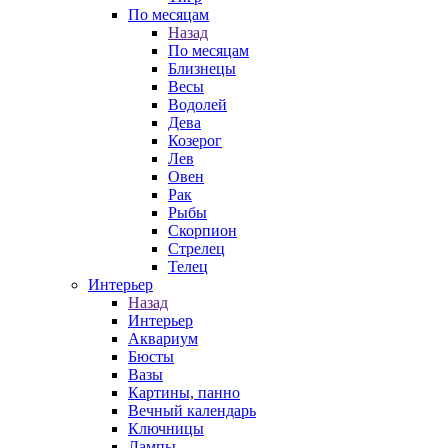
По месяцам
Назад
По месяцам
Близнецы
Весы
Водолей
Дева
Козерог
Лев
Овен
Рак
Рыбы
Скорпион
Стрелец
Телец
Интерьер
Назад
Интерьер
Аквариум
Бюсты
Вазы
Картины, панно
Вечный календарь
Ключницы
Лампы