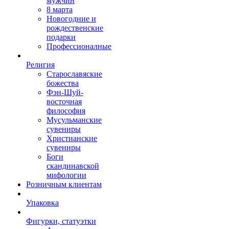
мужчин
8 марта
Новогодние и
рождественские
подарки
Профессионалные
Религия
Старославяские
божества
Фэн-Шуй-
восточная
философия
Мусульманские
сувениры
Христианские
сувениры
Боги
скандинавской
мифологии
Розничным клиентам
Упаковка
Фигурки, статуэтки