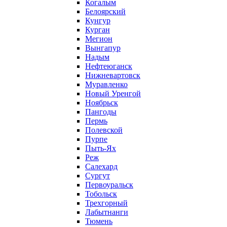
Когалым
Белоярский
Кунгур
Курган
Мегион
Вынгапур
Надым
Нефтеюганск
Нижневартовск
Муравленко
Новый Уренгой
Ноябрьск
Пангоды
Пермь
Полевской
Пурпе
Пыть-Ях
Реж
Салехард
Сургут
Первоуральск
Тобольск
Трехгорный
Лабытнанги
Тюмень