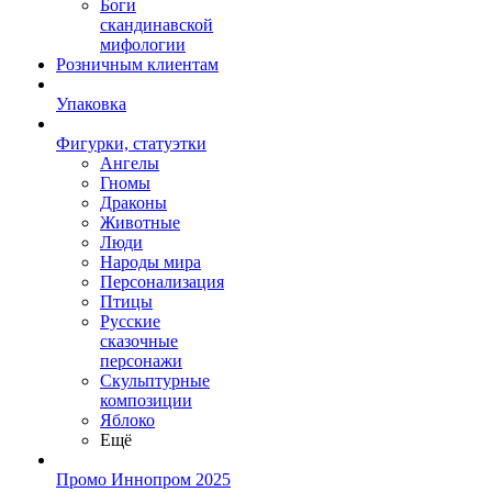
Боги
скандинавской
мифологии
Розничным клиентам
Упаковка
Фигурки, статуэтки
Ангелы
Гномы
Драконы
Животные
Люди
Народы мира
Персонализация
Птицы
Русские
сказочные
персонажи
Скульптурные
композиции
Яблоко
Ещё
Промо Иннопром 2025