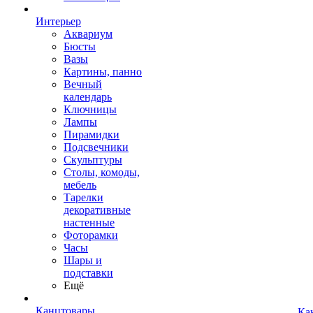
Интерьер
Аквариум
Бюсты
Вазы
Картины, панно
Вечный
календарь
Ключницы
Лампы
Пирамидки
Подсвечники
Скульптуры
Столы, комоды,
мебель
Тарелки
декоративные
настенные
Фоторамки
Часы
Шары и
подставки
Ещё
Канцтовары
Ка