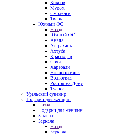
Ковров
Муром
Смоленск
Тверь
Южный ФО
Назад
Южный ФО
Анапа
Астрахань
Ахтуба
Краснодар
Сочи
Харабали
Новороссийск
Волгоград
Ростов-на-Дону
Туапсе
Уральский сувенир
Подарки для женщин
Назад
Подарки для женщин
Заколки
Зеркала
Назад
Зеркала