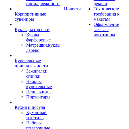
принадлежности
деколи
Новости
Технические
Корпоративные
требования к
сувениры
макетам
Оформление
Куклы, матрешки
заказа с
Куклы
логотипом
фарфоровые
Матрешки,куклы
дерево
Курительные
принадлежности
Зажигалки,
спички
Наборы
курительные
Пепельницы
Портсигары
Кухня и посуда
Кухонный
текстиль
Наборы
подарочные