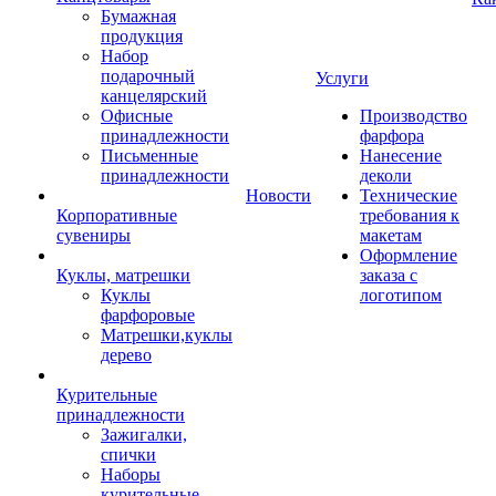
Бумажная
продукция
Набор
подарочный
Услуги
канцелярский
Офисные
Производство
принадлежности
фарфора
Письменные
Нанесение
принадлежности
деколи
Новости
Технические
Корпоративные
требования к
сувениры
макетам
Оформление
Куклы, матрешки
заказа с
Куклы
логотипом
фарфоровые
Матрешки,куклы
дерево
Курительные
принадлежности
Зажигалки,
спички
Наборы
курительные