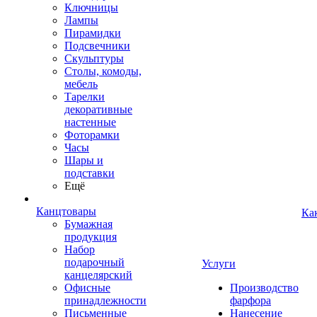
Ключницы
Лампы
Пирамидки
Подсвечники
Скульптуры
Столы, комоды,
мебель
Тарелки
декоративные
настенные
Фоторамки
Часы
Шары и
подставки
Ещё
Канцтовары
Ка
Бумажная
продукция
Набор
подарочный
Услуги
канцелярский
Офисные
Производство
принадлежности
фарфора
Письменные
Нанесение