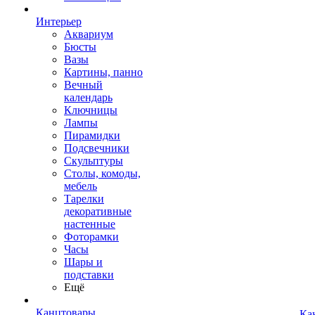
Интерьер
Аквариум
Бюсты
Вазы
Картины, панно
Вечный
календарь
Ключницы
Лампы
Пирамидки
Подсвечники
Скульптуры
Столы, комоды,
мебель
Тарелки
декоративные
настенные
Фоторамки
Часы
Шары и
подставки
Ещё
Канцтовары
Ка