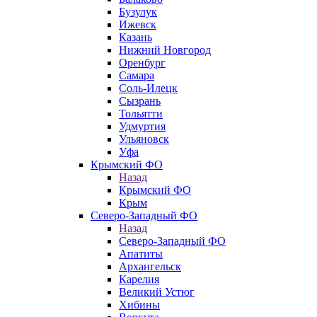
Бузулук
Ижевск
Казань
Нижний Новгород
Оренбург
Самара
Соль-Илецк
Сызрань
Тольятти
Удмуртия
Ульяновск
Уфа
Крымский ФО
Назад
Крымский ФО
Крым
Северо-Западный ФО
Назад
Северо-Западный ФО
Апатиты
Архангельск
Карелия
Великий Устюг
Хибины