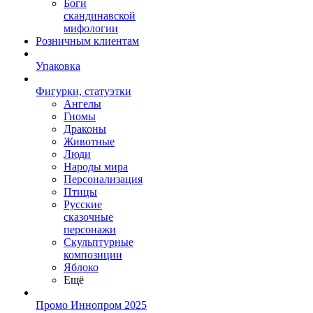
Боги
скандинавской
мифологии
Розничным клиентам
Упаковка
Фигурки, статуэтки
Ангелы
Гномы
Драконы
Животные
Люди
Народы мира
Персонализация
Птицы
Русские
сказочные
персонажи
Скульптурные
композиции
Яблоко
Ещё
Промо Иннопром 2025