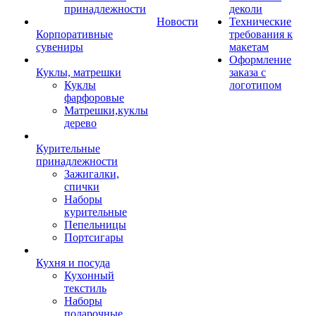
принадлежности
деколи
Новости
Технические
Корпоративные
требования к
сувениры
макетам
Оформление
Куклы, матрешки
заказа с
Куклы
логотипом
фарфоровые
Матрешки,куклы
дерево
Курительные
принадлежности
Зажигалки,
спички
Наборы
курительные
Пепельницы
Портсигары
Кухня и посуда
Кухонный
текстиль
Наборы
подарочные