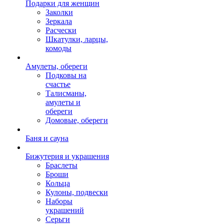
Подарки для женщин
Заколки
Зеркала
Расчески
Шкатулки, ларцы,
комоды
Амулеты, обереги
Подковы на
счастье
Талисманы,
амулеты и
обереги
Домовые, обереги
Баня и сауна
Бижутерия и украшения
Браслеты
Броши
Кольца
Кулоны, подвески
Наборы
украшений
Серьги