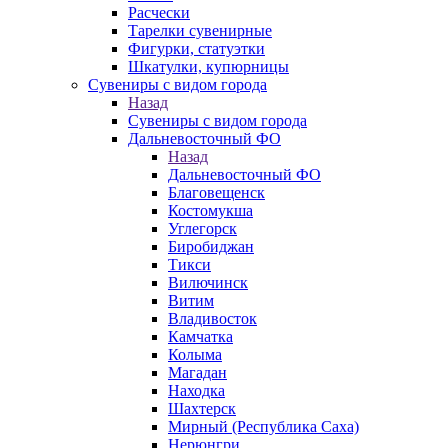
Расчески
Тарелки сувенирные
Фигурки, статуэтки
Шкатулки, купюрницы
Сувениры с видом города
Назад
Сувениры с видом города
Дальневосточный ФО
Назад
Дальневосточный ФО
Благовещенск
Костомукша
Углегорск
Биробиджан
Тикси
Вилючинск
Витим
Владивосток
Камчатка
Колыма
Магадан
Находка
Шахтерск
Мирный (Республика Саха)
Нерюнгри