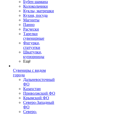
Бубен шамана
Колокольчики
Куклы, матрешки
Кухня, посуда
Магниты
Панно
Расчески
Тарелки
сувенирные
Фигурки,
статуэтки
Шкатулки,
купюрницы
Ещё
Сувениры с видом
города
Дальневосточный
ФО
Казахстан
Приволжский ФО
Крымский ФО
Северо-Западный
ФО
Северо-