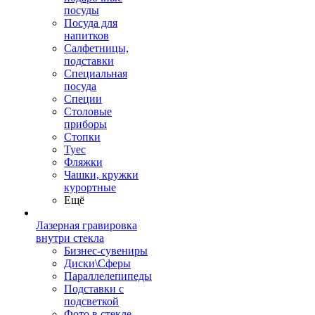
посуды
Посуда для
напитков
Салфетницы,
подставки
Специальная
посуда
Специи
Столовые
приборы
Стопки
Туес
Фляжки
Чашки, кружки
курортные
Ещё
Лазерная гравировка
внутри стекла
Бизнес-сувениры
Диски\Сферы
Параллелепипеды
Подставки с
подсветкой
Фото в стекле