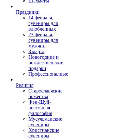
Шахматы
Праздники
14 февраля,
сувениры для
влюбленных
23 февраля,
сувениры для
мужчин
8 марта
Новогодние и
рождественские
подарки
Профессионалные
Религия
Старославяские
божества
Фэн-Шуй-
восточная
философия
Мусульманские
сувениры
Христианские
сувениры