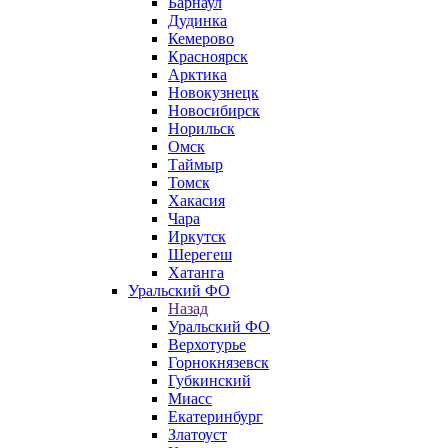
Барнаул
Дудинка
Кемерово
Красноярск
Арктика
Новокузнецк
Новосибирск
Норильск
Омск
Таймыр
Томск
Хакасия
Чара
Иркутск
Шерегеш
Хатанга
Уральский ФО
Назад
Уральский ФО
Верхотурье
Горнокнязевск
Губкинский
Миасс
Екатеринбург
Златоуст