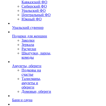
Кавказский ФО
Сибирский ФО
Уральский ФО
Центральный ФО
Южный ФО
Уральский сувенир
Подарки для женщин
Заколки
Зеркала
Расчески
Шкатулки, ларцы,
комоды
Амулеты, обереги
Подковы на
счастье
Талисманы,
амулеты и
обереги
Домовые, обереги
Баня и сауна