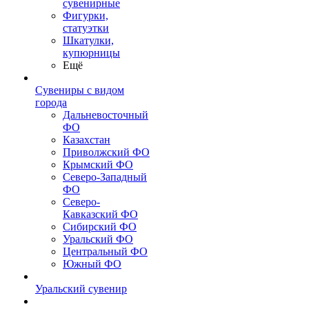
сувенирные
Фигурки,
статуэтки
Шкатулки,
купюрницы
Ещё
Сувениры с видом
города
Дальневосточный
ФО
Казахстан
Приволжский ФО
Крымский ФО
Северо-Западный
ФО
Северо-
Кавказский ФО
Сибирский ФО
Уральский ФО
Центральный ФО
Южный ФО
Уральский сувенир