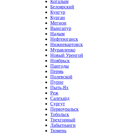
Когалым
Белоярский
Кунгур
Курган
Мегион
Вынгапур
Надым
Нефтеюганск
Нижневартовск
Муравленко
Новый Уренгой
Ноябрьск
Пангоды
Пермь
Полевской
Пурпе
Пыть-Ях
Реж
Салехард
Сургут
Первоуральск
Тобольск
Трехгорный
Лабытнанги
Тюмень