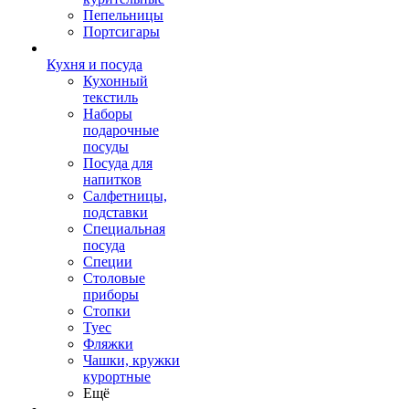
Пепельницы
Портсигары
Кухня и посуда
Кухонный
текстиль
Наборы
подарочные
посуды
Посуда для
напитков
Салфетницы,
подставки
Специальная
посуда
Специи
Столовые
приборы
Стопки
Туес
Фляжки
Чашки, кружки
курортные
Ещё