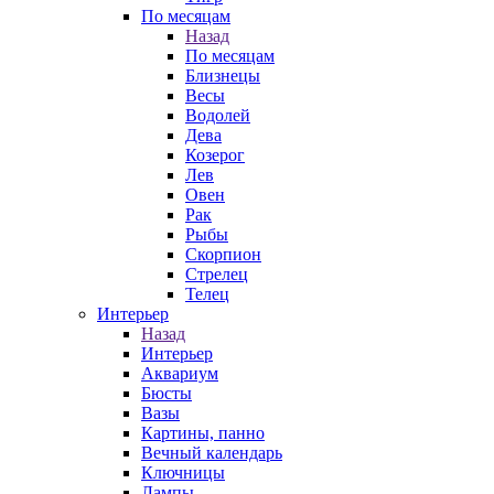
По месяцам
Назад
По месяцам
Близнецы
Весы
Водолей
Дева
Козерог
Лев
Овен
Рак
Рыбы
Скорпион
Стрелец
Телец
Интерьер
Назад
Интерьер
Аквариум
Бюсты
Вазы
Картины, панно
Вечный календарь
Ключницы
Лампы