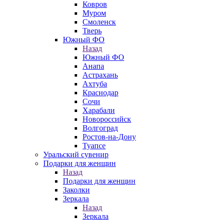
Ковров
Муром
Смоленск
Тверь
Южный ФО
Назад
Южный ФО
Анапа
Астрахань
Ахтуба
Краснодар
Сочи
Харабали
Новороссийск
Волгоград
Ростов-на-Дону
Туапсе
Уральский сувенир
Подарки для женщин
Назад
Подарки для женщин
Заколки
Зеркала
Назад
Зеркала