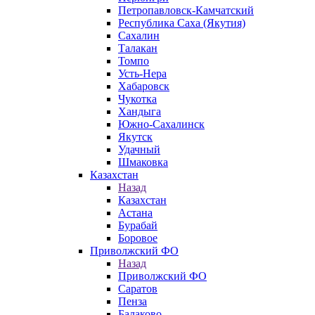
Петропавловск-Камчатский
Республика Саха (Якутия)
Сахалин
Талакан
Томпо
Усть-Нера
Хабаровск
Чукотка
Хандыга
Южно-Сахалинск
Якутск
Удачный
Шмаковка
Казахстан
Назад
Казахстан
Астана
Бурабай
Боровое
Приволжский ФО
Назад
Приволжский ФО
Саратов
Пенза
Балаково