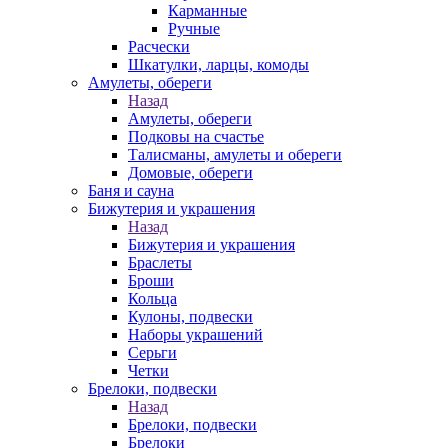
Карманные
Ручные
Расчески
Шкатулки, ларцы, комоды
Амулеты, обереги
Назад
Амулеты, обереги
Подковы на счастье
Талисманы, амулеты и обереги
Домовые, обереги
Баня и сауна
Бижутерия и украшения
Назад
Бижутерия и украшения
Браслеты
Броши
Кольца
Кулоны, подвески
Наборы украшений
Серьги
Четки
Брелоки, подвески
Назад
Брелоки, подвески
Брелоки