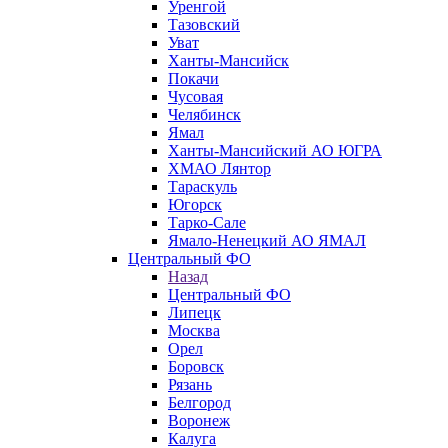
Уренгой
Тазовский
Уват
Ханты-Мансийск
Покачи
Чусовая
Челябинск
Ямал
Ханты-Мансийский АО ЮГРА
ХМАО Лянтор
Тараскуль
Югорск
Тарко-Сале
Ямало-Ненецкий АО ЯМАЛ
Центральный ФО
Назад
Центральный ФО
Липецк
Москва
Орел
Боровск
Рязань
Белгород
Воронеж
Калуга