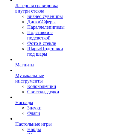
Лазерная гравировка
внутри стекла
Бизнес-сувениры
Диски\Сферы
Параллелепипеды
Подставки с
подсветкой
Фото в стекле
Шары\Подставки
под шары
Магниты
Музыкальные
инструменты
Колокольчики
Свистки, дудки
Награды
Значки
Флаги
Настольные игры
Нарды