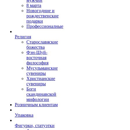
мужчин
8 марта
Новогодние и
рождественские
подарки
Профессионалные
Религия
Старославяские
божества
Фэн-Шуй-
восточная
философия
Мусульманские
сувениры
Христианские
сувениры
Боги
скандинавской
мифологии
Розничным клиентам
Упаковка
Фигурки, статуэтки