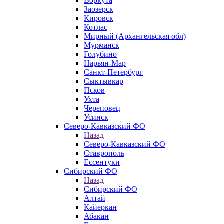
Воркута
Заозерск
Кировск
Котлас
Мирный (Архангельская обл)
Мурманск
Голубино
Нарьян-Мар
Санкт-Петербург
Сыктывкар
Псков
Ухта
Череповец
Усинск
Северо-Кавказский ФО
Назад
Северо-Кавказский ФО
Ставрополь
Ессентуки
Сибирский ФО
Назад
Сибирский ФО
Алтай
Кайеркан
Абакан