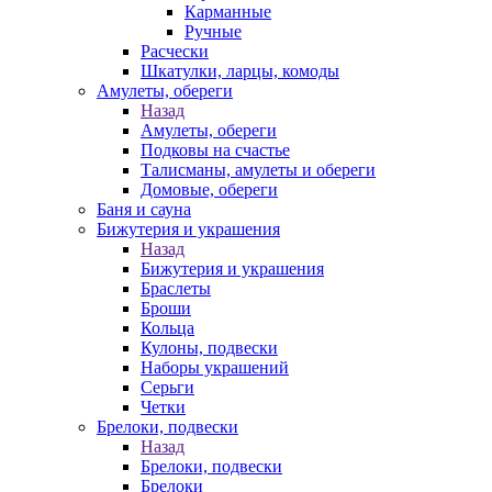
Карманные
Ручные
Расчески
Шкатулки, ларцы, комоды
Амулеты, обереги
Назад
Амулеты, обереги
Подковы на счастье
Талисманы, амулеты и обереги
Домовые, обереги
Баня и сауна
Бижутерия и украшения
Назад
Бижутерия и украшения
Браслеты
Броши
Кольца
Кулоны, подвески
Наборы украшений
Серьги
Четки
Брелоки, подвески
Назад
Брелоки, подвески
Брелоки