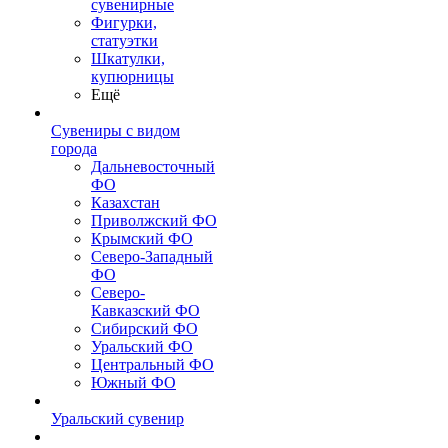
сувенирные
Фигурки,
статуэтки
Шкатулки,
купюрницы
Ещё
Сувениры с видом
города
Дальневосточный
ФО
Казахстан
Приволжский ФО
Крымский ФО
Северо-Западный
ФО
Северо-
Кавказский ФО
Сибирский ФО
Уральский ФО
Центральный ФО
Южный ФО
Уральский сувенир