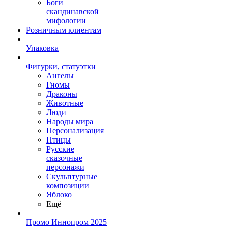
Боги
скандинавской
мифологии
Розничным клиентам
Упаковка
Фигурки, статуэтки
Ангелы
Гномы
Драконы
Животные
Люди
Народы мира
Персонализация
Птицы
Русские
сказочные
персонажи
Скульптурные
композиции
Яблоко
Ещё
Промо Иннопром 2025