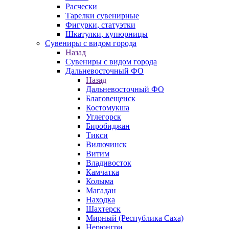
Расчески
Тарелки сувенирные
Фигурки, статуэтки
Шкатулки, купюрницы
Сувениры с видом города
Назад
Сувениры с видом города
Дальневосточный ФО
Назад
Дальневосточный ФО
Благовещенск
Костомукша
Углегорск
Биробиджан
Тикси
Вилючинск
Витим
Владивосток
Камчатка
Колыма
Магадан
Находка
Шахтерск
Мирный (Республика Саха)
Нерюнгри