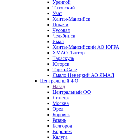
Уренгой
Тазовский
Уват
Ханты-Мансийск
Покачи
Чусовая
Челябинск
Ямал
Ханты-Мансийский АО ЮГРА
ХМАО Лянтор
Тараскуль
Югорск
Тарко-Сале
Ямало-Ненецкий АО ЯМАЛ
Центральный ФО
Назад
Центральный ФО
Липецк
Москва
Орел
Боровск
Рязань
Белгород
Воронеж
Калуга