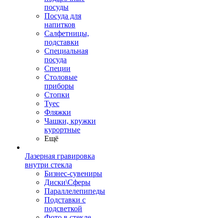
посуды
Посуда для
напитков
Салфетницы,
подставки
Специальная
посуда
Специи
Столовые
приборы
Стопки
Туес
Фляжки
Чашки, кружки
курортные
Ещё
Лазерная гравировка
внутри стекла
Бизнес-сувениры
Диски\Сферы
Параллелепипеды
Подставки с
подсветкой
Фото в стекле