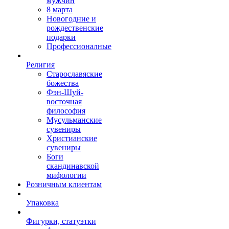
мужчин
8 марта
Новогодние и
рождественские
подарки
Профессионалные
Религия
Старославяские
божества
Фэн-Шуй-
восточная
философия
Мусульманские
сувениры
Христианские
сувениры
Боги
скандинавской
мифологии
Розничным клиентам
Упаковка
Фигурки, статуэтки