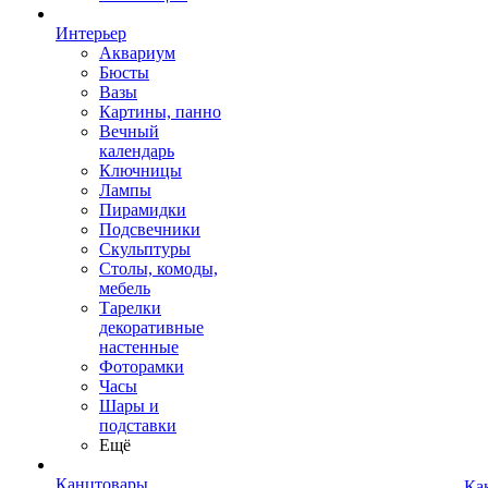
Интерьер
Аквариум
Бюсты
Вазы
Картины, панно
Вечный
календарь
Ключницы
Лампы
Пирамидки
Подсвечники
Скульптуры
Столы, комоды,
мебель
Тарелки
декоративные
настенные
Фоторамки
Часы
Шары и
подставки
Ещё
Канцтовары
Ка