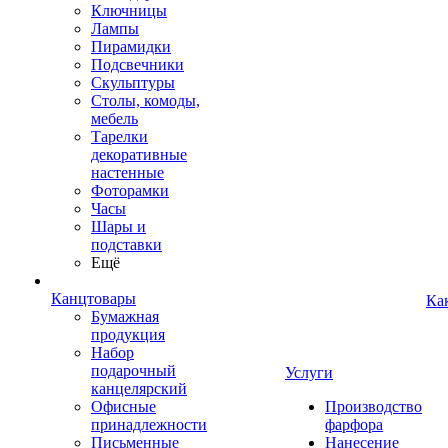
Ключницы
Лампы
Пирамидки
Подсвечники
Скульптуры
Столы, комоды,
мебель
Тарелки
декоративные
настенные
Фоторамки
Часы
Шары и
подставки
Ещё
Канцтовары
Ка
Бумажная
продукция
Набор
подарочный
Услуги
канцелярский
Офисные
Производство
принадлежности
фарфора
Письменные
Нанесение