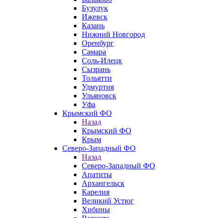
Бузулук
Ижевск
Казань
Нижний Новгород
Оренбург
Самара
Соль-Илецк
Сызрань
Тольятти
Удмуртия
Ульяновск
Уфа
Крымский ФО
Назад
Крымский ФО
Крым
Северо-Западный ФО
Назад
Северо-Западный ФО
Апатиты
Архангельск
Карелия
Великий Устюг
Хибины