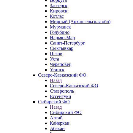
Воркута
Заозерск
Кировск
Котлас
Мирный (Архангельская обл)
Мурманск
Голубино
Нарьян-Мар
Санкт-Петербург
Сыктывкар
Псков
Ухта
Череповец
Усинск
Северо-Кавказский ФО
Назад
Северо-Кавказский ФО
Ставрополь
Ессентуки
Сибирский ФО
Назад
Сибирский ФО
Алтай
Кайеркан
Абакан