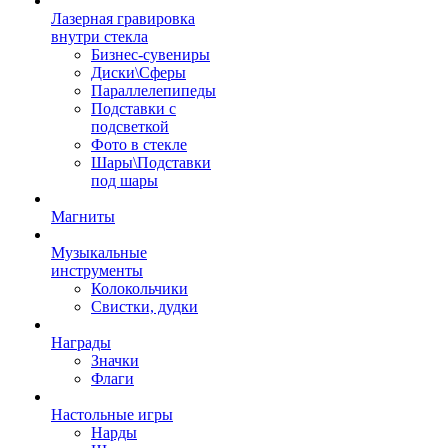
Лазерная гравировка
внутри стекла
Бизнес-сувениры
Диски\Сферы
Параллелепипеды
Подставки с
подсветкой
Фото в стекле
Шары\Подставки
под шары
Магниты
Музыкальные
инструменты
Колокольчики
Свистки, дудки
Награды
Значки
Флаги
Настольные игры
Нарды