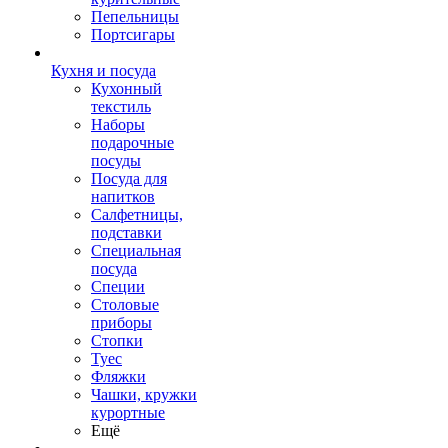
Пепельницы
Портсигары
Кухня и посуда
Кухонный
текстиль
Наборы
подарочные
посуды
Посуда для
напитков
Салфетницы,
подставки
Специальная
посуда
Специи
Столовые
приборы
Стопки
Туес
Фляжки
Чашки, кружки
курортные
Ещё