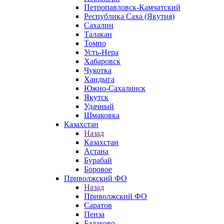
Петропавловск-Камчатский
Республика Саха (Якутия)
Сахалин
Талакан
Томпо
Усть-Нера
Хабаровск
Чукотка
Хандыга
Южно-Сахалинск
Якутск
Удачный
Шмаковка
Казахстан
Назад
Казахстан
Астана
Бурабай
Боровое
Приволжский ФО
Назад
Приволжский ФО
Саратов
Пенза
Балаково