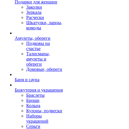
Подарки для женщин
Заколки
Зеркала
Расчески
Шкатулки, ларцы,
комоды
Амулеты, обереги
Подковы на
счастье
Талисманы,
амулеты и
обереги
Домовые, обереги
Баня и сауна
Бижутерия и украшения
Браслеты
Броши
Кольца
Кулоны, подвески
Наборы
украшений
Серьги