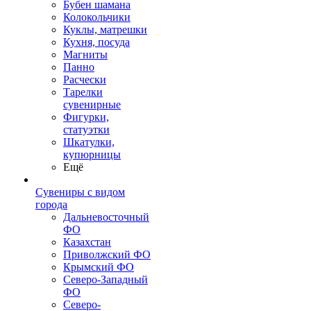
Бубен шамана
Колокольчики
Куклы, матрешки
Кухня, посуда
Магниты
Панно
Расчески
Тарелки
сувенирные
Фигурки,
статуэтки
Шкатулки,
купюрницы
Ещё
Сувениры с видом
города
Дальневосточный
ФО
Казахстан
Приволжский ФО
Крымский ФО
Северо-Западный
ФО
Северо-