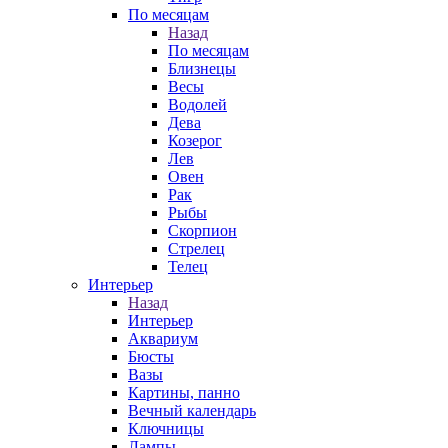
По месяцам
Назад
По месяцам
Близнецы
Весы
Водолей
Дева
Козерог
Лев
Овен
Рак
Рыбы
Скорпион
Стрелец
Телец
Интерьер
Назад
Интерьер
Аквариум
Бюсты
Вазы
Картины, панно
Вечный календарь
Ключницы
Лампы