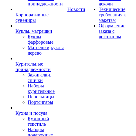
принадлежности
деколи
Новости
Технические
Корпоративные
требования к
сувениры
макетам
Оформление
Куклы, матрешки
заказа с
Куклы
логотипом
фарфоровые
Матрешки,куклы
дерево
Курительные
принадлежности
Зажигалки,
спички
Наборы
курительные
Пепельницы
Портсигары
Кухня и посуда
Кухонный
текстиль
Наборы
подарочные