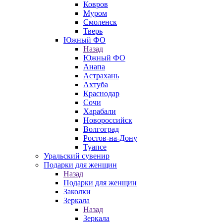
Ковров
Муром
Смоленск
Тверь
Южный ФО
Назад
Южный ФО
Анапа
Астрахань
Ахтуба
Краснодар
Сочи
Харабали
Новороссийск
Волгоград
Ростов-на-Дону
Туапсе
Уральский сувенир
Подарки для женщин
Назад
Подарки для женщин
Заколки
Зеркала
Назад
Зеркала