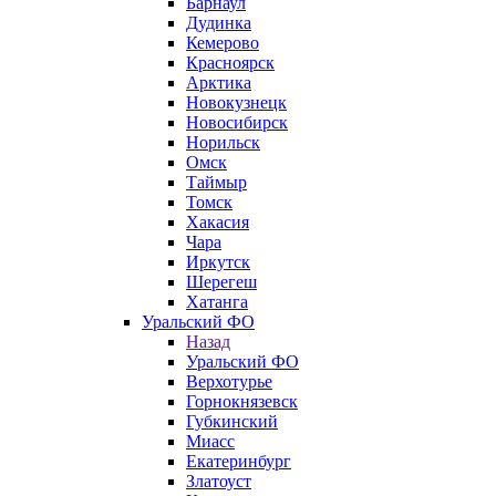
Барнаул
Дудинка
Кемерово
Красноярск
Арктика
Новокузнецк
Новосибирск
Норильск
Омск
Таймыр
Томск
Хакасия
Чара
Иркутск
Шерегеш
Хатанга
Уральский ФО
Назад
Уральский ФО
Верхотурье
Горнокнязевск
Губкинский
Миасс
Екатеринбург
Златоуст