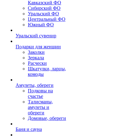
Кавказский ФО
Сибирский ФО
Уральский ФО
Центральный ФО
Южный ФО
Уральский сувенир
Подарки для женщин
Заколки
Зеркала
Расчески
Шкатулки, ларцы,
комоды
Амулеты, обереги
Подковы на
счастье
Талисманы,
амулеты и
обереги
Домовые, обереги
Баня и сауна