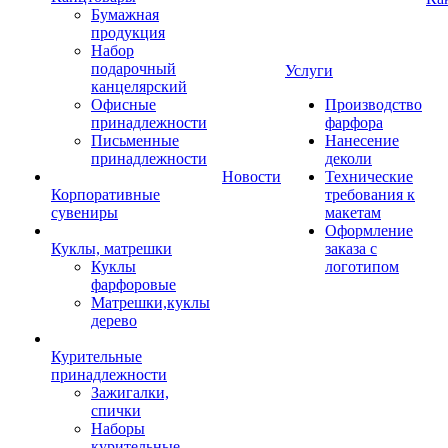
Бумажная
продукция
Набор
подарочный
Услуги
канцелярский
Офисные
Производство
принадлежности
фарфора
Письменные
Нанесение
принадлежности
деколи
Новости
Технические
Корпоративные
требования к
сувениры
макетам
Оформление
Куклы, матрешки
заказа с
Куклы
логотипом
фарфоровые
Матрешки,куклы
дерево
Курительные
принадлежности
Зажигалки,
спички
Наборы
курительные