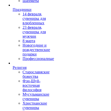
Шахматы
Праздники
14 февраля,
сувениры для
влюбленных
23 февраля,
сувениры для
мужчин
8 марта
Новогодние и
рождественские
подарки
Профессионалные
Религия
Старославяские
божества
Фэн-Шуй-
восточная
философия
Мусульманские
сувениры
Христианские
сувениры