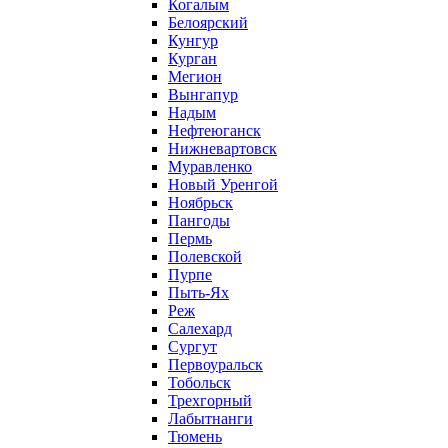
Когалым
Белоярский
Кунгур
Курган
Мегион
Вынгапур
Надым
Нефтеюганск
Нижневартовск
Муравленко
Новый Уренгой
Ноябрьск
Пангоды
Пермь
Полевской
Пурпе
Пыть-Ях
Реж
Салехард
Сургут
Первоуральск
Тобольск
Трехгорный
Лабытнанги
Тюмень