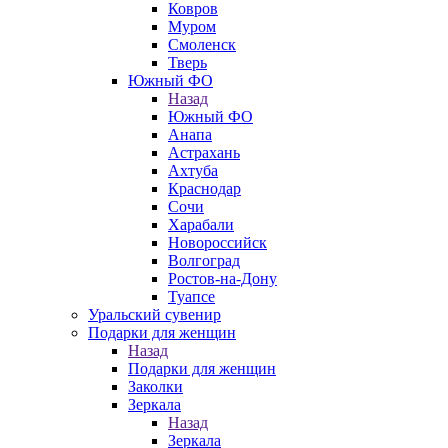
Ковров
Муром
Смоленск
Тверь
Южный ФО
Назад
Южный ФО
Анапа
Астрахань
Ахтуба
Краснодар
Сочи
Харабали
Новороссийск
Волгоград
Ростов-на-Дону
Туапсе
Уральский сувенир
Подарки для женщин
Назад
Подарки для женщин
Заколки
Зеркала
Назад
Зеркала