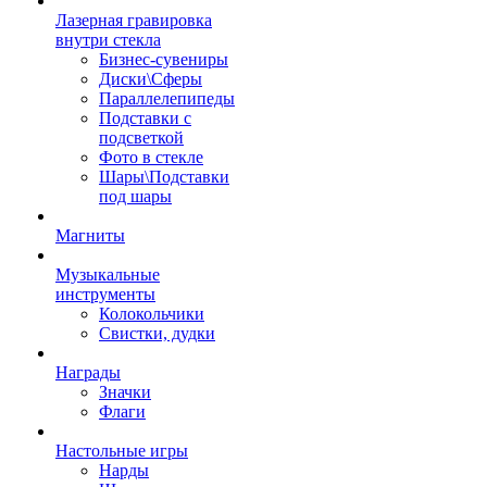
Лазерная гравировка
внутри стекла
Бизнес-сувениры
Диски\Сферы
Параллелепипеды
Подставки с
подсветкой
Фото в стекле
Шары\Подставки
под шары
Магниты
Музыкальные
инструменты
Колокольчики
Свистки, дудки
Награды
Значки
Флаги
Настольные игры
Нарды