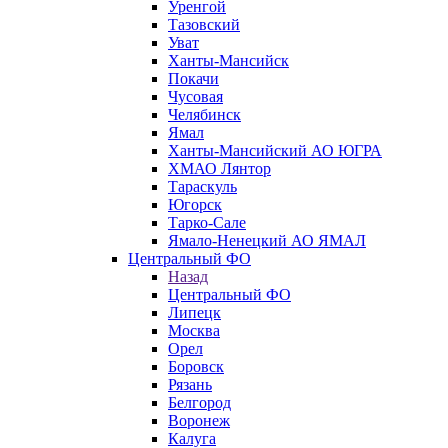
Уренгой
Тазовский
Уват
Ханты-Мансийск
Покачи
Чусовая
Челябинск
Ямал
Ханты-Мансийский АО ЮГРА
ХМАО Лянтор
Тараскуль
Югорск
Тарко-Сале
Ямало-Ненецкий АО ЯМАЛ
Центральный ФО
Назад
Центральный ФО
Липецк
Москва
Орел
Боровск
Рязань
Белгород
Воронеж
Калуга