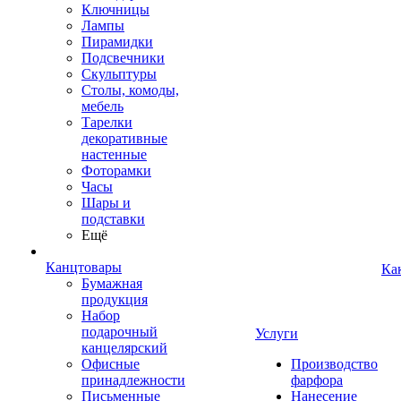
Ключницы
Лампы
Пирамидки
Подсвечники
Скульптуры
Столы, комоды,
мебель
Тарелки
декоративные
настенные
Фоторамки
Часы
Шары и
подставки
Ещё
Канцтовары
Ка
Бумажная
продукция
Набор
подарочный
Услуги
канцелярский
Офисные
Производство
принадлежности
фарфора
Письменные
Нанесение