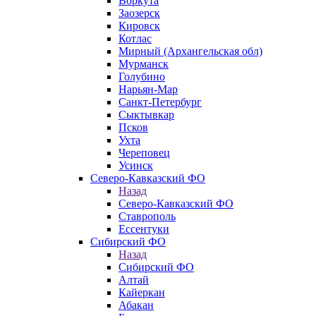
Воркута
Заозерск
Кировск
Котлас
Мирный (Архангельская обл)
Мурманск
Голубино
Нарьян-Мар
Санкт-Петербург
Сыктывкар
Псков
Ухта
Череповец
Усинск
Северо-Кавказский ФО
Назад
Северо-Кавказский ФО
Ставрополь
Ессентуки
Сибирский ФО
Назад
Сибирский ФО
Алтай
Кайеркан
Абакан