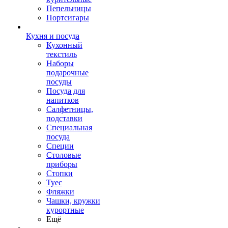
Пепельницы
Портсигары
Кухня и посуда
Кухонный
текстиль
Наборы
подарочные
посуды
Посуда для
напитков
Салфетницы,
подставки
Специальная
посуда
Специи
Столовые
приборы
Стопки
Туес
Фляжки
Чашки, кружки
курортные
Ещё