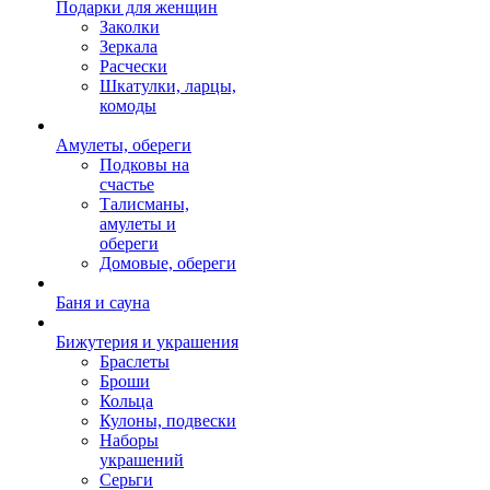
Подарки для женщин
Заколки
Зеркала
Расчески
Шкатулки, ларцы,
комоды
Амулеты, обереги
Подковы на
счастье
Талисманы,
амулеты и
обереги
Домовые, обереги
Баня и сауна
Бижутерия и украшения
Браслеты
Броши
Кольца
Кулоны, подвески
Наборы
украшений
Серьги