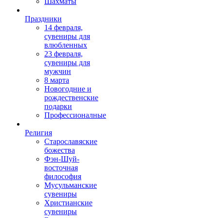
Шахматы
Праздники
14 февраля,
сувениры для
влюбленных
23 февраля,
сувениры для
мужчин
8 марта
Новогодние и
рождественские
подарки
Профессионалные
Религия
Старославяские
божества
Фэн-Шуй-
восточная
философия
Мусульманские
сувениры
Христианские
сувениры