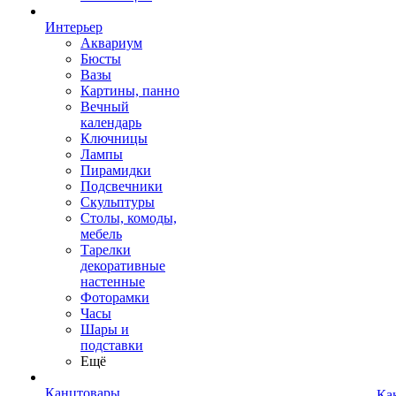
Интерьер
Аквариум
Бюсты
Вазы
Картины, панно
Вечный
календарь
Ключницы
Лампы
Пирамидки
Подсвечники
Скульптуры
Столы, комоды,
мебель
Тарелки
декоративные
настенные
Фоторамки
Часы
Шары и
подставки
Ещё
Канцтовары
Ка