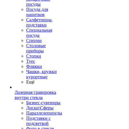
посуды
Посуда для
напитков
Салфетницы,
подставки
Специальная
посуда
Специи
Столовые
приборы
Стопки
Туес
Фляжки
Чашки, кружки
курортные
Ещё
Лазерная гравировка
внутри стекла
Бизнес-сувениры
Диски\Сферы
Параллелепипеды
Подставки с
подсветкой
Фото в стекле