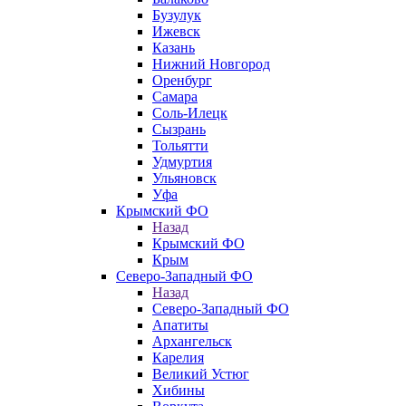
Бузулук
Ижевск
Казань
Нижний Новгород
Оренбург
Самара
Соль-Илецк
Сызрань
Тольятти
Удмуртия
Ульяновск
Уфа
Крымский ФО
Назад
Крымский ФО
Крым
Северо-Западный ФО
Назад
Северо-Западный ФО
Апатиты
Архангельск
Карелия
Великий Устюг
Хибины