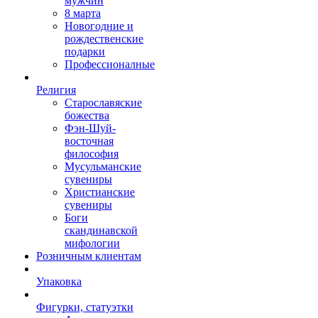
мужчин
8 марта
Новогодние и
рождественские
подарки
Профессионалные
Религия
Старославяские
божества
Фэн-Шуй-
восточная
философия
Мусульманские
сувениры
Христианские
сувениры
Боги
скандинавской
мифологии
Розничным клиентам
Упаковка
Фигурки, статуэтки