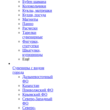
Бубен шамана
Колокольчики
Куклы, матрешки
Кухня, посуда
Магниты
Панно
Расчески
Тарелки
сувенирные
Фигурки,
статуэтки
Шкатулки,
купюрницы
Ещё
Сувениры с видом
города
Дальневосточный
ФО
Казахстан
Приволжский ФО
Крымский ФО
Северо-Западный
ФО
Северо-