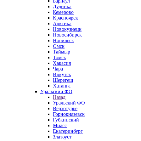
Барнаул
Дудинка
Кемерово
Красноярск
Арктика
Новокузнецк
Новосибирск
Норильск
Омск
Таймыр
Томск
Хакасия
Чара
Иркутск
Шерегеш
Хатанга
Уральский ФО
Назад
Уральский ФО
Верхотурье
Горнокнязевск
Губкинский
Миасс
Екатеринбург
Златоуст