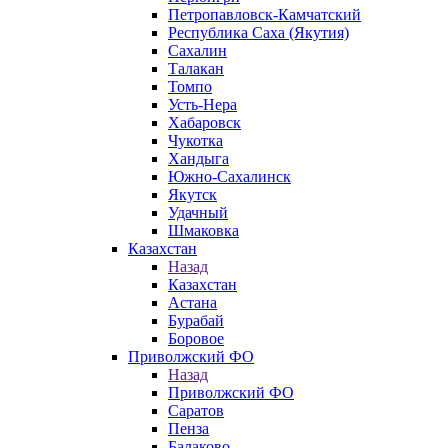
Петропавловск-Камчатский
Республика Саха (Якутия)
Сахалин
Талакан
Томпо
Усть-Нера
Хабаровск
Чукотка
Хандыга
Южно-Сахалинск
Якутск
Удачный
Шмаковка
Казахстан
Назад
Казахстан
Астана
Бурабай
Боровое
Приволжский ФО
Назад
Приволжский ФО
Саратов
Пенза
Балаково