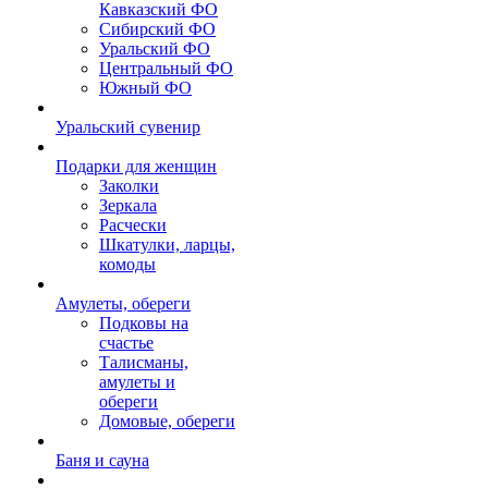
Кавказский ФО
Сибирский ФО
Уральский ФО
Центральный ФО
Южный ФО
Уральский сувенир
Подарки для женщин
Заколки
Зеркала
Расчески
Шкатулки, ларцы,
комоды
Амулеты, обереги
Подковы на
счастье
Талисманы,
амулеты и
обереги
Домовые, обереги
Баня и сауна