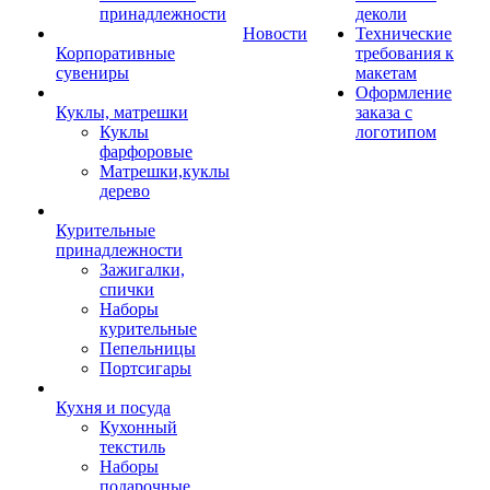
принадлежности
деколи
Новости
Технические
Корпоративные
требования к
сувениры
макетам
Оформление
Куклы, матрешки
заказа с
Куклы
логотипом
фарфоровые
Матрешки,куклы
дерево
Курительные
принадлежности
Зажигалки,
спички
Наборы
курительные
Пепельницы
Портсигары
Кухня и посуда
Кухонный
текстиль
Наборы
подарочные