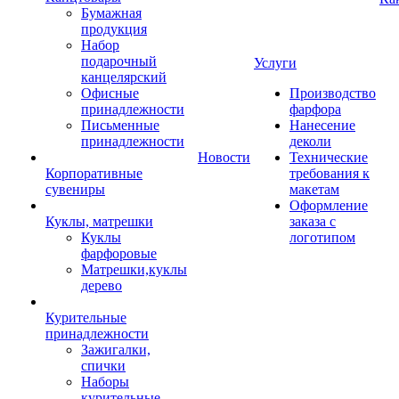
Бумажная
продукция
Набор
подарочный
Услуги
канцелярский
Офисные
Производство
принадлежности
фарфора
Письменные
Нанесение
принадлежности
деколи
Новости
Технические
Корпоративные
требования к
сувениры
макетам
Оформление
Куклы, матрешки
заказа с
Куклы
логотипом
фарфоровые
Матрешки,куклы
дерево
Курительные
принадлежности
Зажигалки,
спички
Наборы
курительные