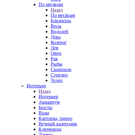
По месяцам
Назад
По месяцам
Близнецы
Весы
Водолей
Дева
Козерог
Лев
Овен
Рак
Рыбы
Скорпион
Стрелец
Телец
Интерьер
Назад
Интерьер
Аквариум
Бюсты
Вазы
Картины, панно
Вечный календарь
Ключницы
Лампы