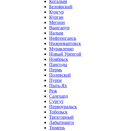
Когалым
Белоярский
Кунгур
Курган
Мегион
Вынгапур
Надым
Нефтеюганск
Нижневартовск
Муравленко
Новый Уренгой
Ноябрьск
Пангоды
Пермь
Полевской
Пурпе
Пыть-Ях
Реж
Салехард
Сургут
Первоуральск
Тобольск
Трехгорный
Лабытнанги
Тюмень