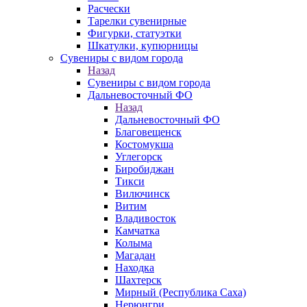
Расчески
Тарелки сувенирные
Фигурки, статуэтки
Шкатулки, купюрницы
Сувениры с видом города
Назад
Сувениры с видом города
Дальневосточный ФО
Назад
Дальневосточный ФО
Благовещенск
Костомукша
Углегорск
Биробиджан
Тикси
Вилючинск
Витим
Владивосток
Камчатка
Колыма
Магадан
Находка
Шахтерск
Мирный (Республика Саха)
Нерюнгри