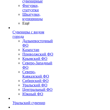
сувенирные
Фигурки,
статуэтки
Шкатулки,
купюрницы
Ещё
Сувениры с видом
города
Дальневосточный
ФО
Казахстан
Приволжский ФО
Крымский ФО
Северо-Западный
ФО
Северо-
Кавказский ФО
Сибирский ФО
Уральский ФО
Центральный ФО
Южный ФО
Уральский сувенир