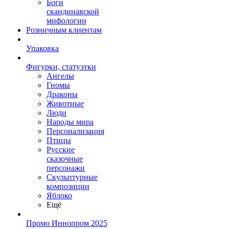
Боги
скандинавской
мифологии
Розничным клиентам
Упаковка
Фигурки, статуэтки
Ангелы
Гномы
Драконы
Животные
Люди
Народы мира
Персонализация
Птицы
Русские
сказочные
персонажи
Скульптурные
композиции
Яблоко
Ещё
Промо Иннопром 2025