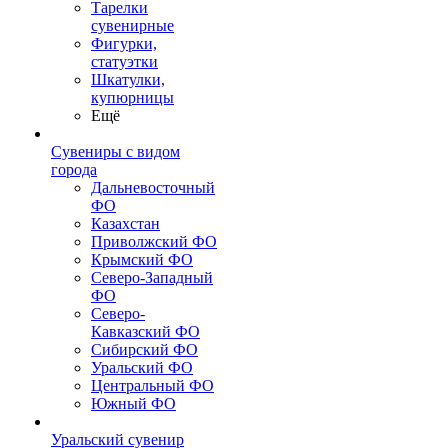
Тарелки
сувенирные
Фигурки,
статуэтки
Шкатулки,
купюрницы
Ещё
Сувениры с видом
города
Дальневосточный
ФО
Казахстан
Приволжский ФО
Крымский ФО
Северо-Западный
ФО
Северо-
Кавказский ФО
Сибирский ФО
Уральский ФО
Центральный ФО
Южный ФО
Уральский сувенир