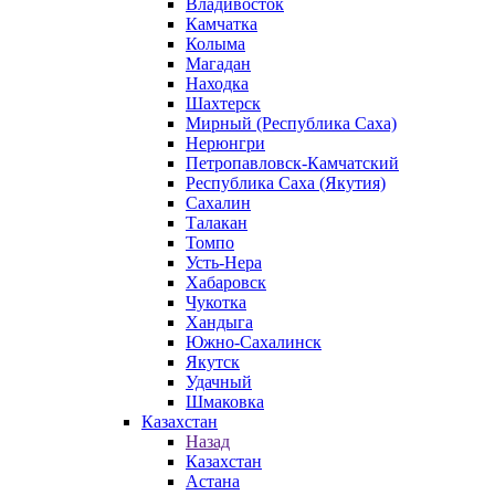
Владивосток
Камчатка
Колыма
Магадан
Находка
Шахтерск
Мирный (Республика Саха)
Нерюнгри
Петропавловск-Камчатский
Республика Саха (Якутия)
Сахалин
Талакан
Томпо
Усть-Нера
Хабаровск
Чукотка
Хандыга
Южно-Сахалинск
Якутск
Удачный
Шмаковка
Казахстан
Назад
Казахстан
Астана