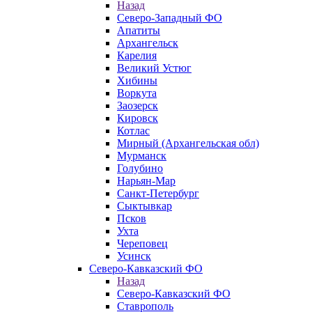
Назад
Северо-Западный ФО
Апатиты
Архангельск
Карелия
Великий Устюг
Хибины
Воркута
Заозерск
Кировск
Котлас
Мирный (Архангельская обл)
Мурманск
Голубино
Нарьян-Мар
Санкт-Петербург
Сыктывкар
Псков
Ухта
Череповец
Усинск
Северо-Кавказский ФО
Назад
Северо-Кавказский ФО
Ставрополь