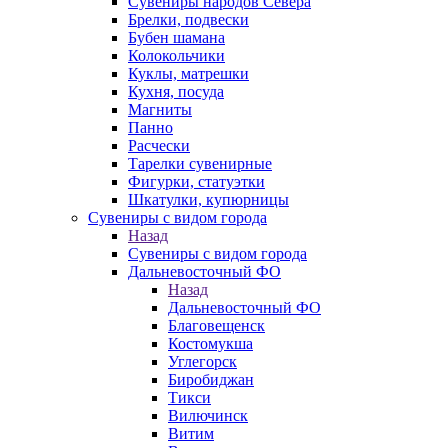
Сувениры народов Севера
Брелки, подвески
Бубен шамана
Колокольчики
Куклы, матрешки
Кухня, посуда
Магниты
Панно
Расчески
Тарелки сувенирные
Фигурки, статуэтки
Шкатулки, купюрницы
Сувениры с видом города
Назад
Сувениры с видом города
Дальневосточный ФО
Назад
Дальневосточный ФО
Благовещенск
Костомукша
Углегорск
Биробиджан
Тикси
Вилючинск
Витим