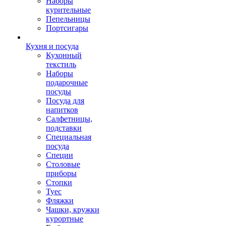
Наборы
курительные
Пепельницы
Портсигары
Кухня и посуда
Кухонный
текстиль
Наборы
подарочные
посуды
Посуда для
напитков
Салфетницы,
подставки
Специальная
посуда
Специи
Столовые
приборы
Стопки
Туес
Фляжки
Чашки, кружки
курортные