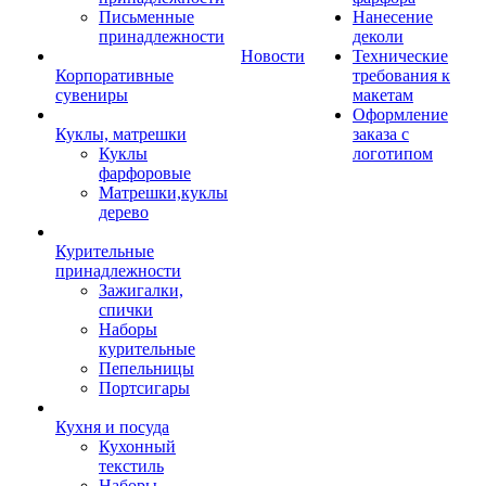
Письменные
Нанесение
принадлежности
деколи
Новости
Технические
Корпоративные
требования к
сувениры
макетам
Оформление
Куклы, матрешки
заказа с
Куклы
логотипом
фарфоровые
Матрешки,куклы
дерево
Курительные
принадлежности
Зажигалки,
спички
Наборы
курительные
Пепельницы
Портсигары
Кухня и посуда
Кухонный
текстиль
Наборы