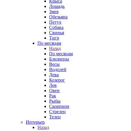
Крыса
Лошадь
Змея
Обезьяна
Петух
Собака
Свинья
Тигр
По месяцам
Назад
По месяцам
Близнецы
Весы
Водолей
Дева
Козерог
Лев
Овен
Рак
Рыбы
Скорпион
Стрелец
Телец
Интерьер
Назад