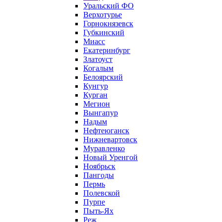
Уральский ФО
Верхотурье
Горнокнязевск
Губкинский
Миасс
Екатеринбург
Златоуст
Когалым
Белоярский
Кунгур
Курган
Мегион
Вынгапур
Надым
Нефтеюганск
Нижневартовск
Муравленко
Новый Уренгой
Ноябрьск
Пангоды
Пермь
Полевской
Пурпе
Пыть-Ях
Реж