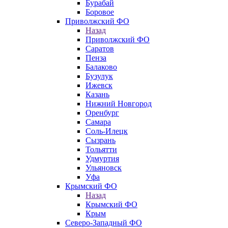
Бурабай
Боровое
Приволжский ФО
Назад
Приволжский ФО
Саратов
Пенза
Балаково
Бузулук
Ижевск
Казань
Нижний Новгород
Оренбург
Самара
Соль-Илецк
Сызрань
Тольятти
Удмуртия
Ульяновск
Уфа
Крымский ФО
Назад
Крымский ФО
Крым
Северо-Западный ФО