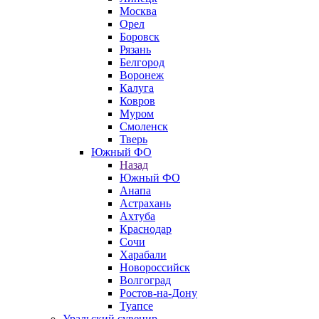
Москва
Орел
Боровск
Рязань
Белгород
Воронеж
Калуга
Ковров
Муром
Смоленск
Тверь
Южный ФО
Назад
Южный ФО
Анапа
Астрахань
Ахтуба
Краснодар
Сочи
Харабали
Новороссийск
Волгоград
Ростов-на-Дону
Туапсе
Уральский сувенир