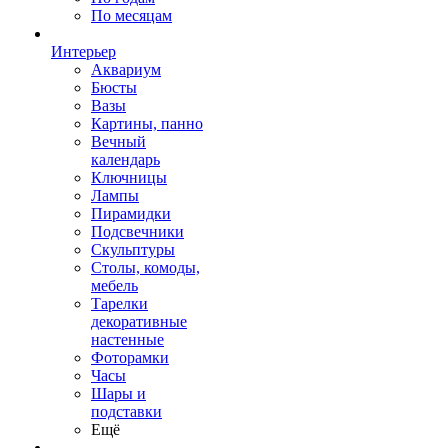
По месяцам
Интерьер
Аквариум
Бюсты
Вазы
Картины, панно
Вечный
календарь
Ключницы
Лампы
Пирамидки
Подсвечники
Скульптуры
Столы, комоды,
мебель
Тарелки
декоративные
настенные
Фоторамки
Часы
Шары и
подставки
Ещё