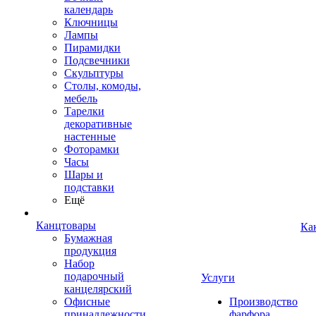
календарь
Ключницы
Лампы
Пирамидки
Подсвечники
Скульптуры
Столы, комоды,
мебель
Тарелки
декоративные
настенные
Фоторамки
Часы
Шары и
подставки
Ещё
Канцтовары
Ка
Бумажная
продукция
Набор
подарочный
Услуги
канцелярский
Офисные
Производство
принадлежности
фарфора