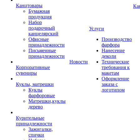
Канцтовары
Ка
Бумажная
продукция
Набор
подарочный
Услуги
канцелярский
Офисные
Производство
принадлежности
фарфора
Письменные
Нанесение
принадлежности
деколи
Новости
Технические
Корпоративные
требования к
сувениры
макетам
Оформление
Куклы, матрешки
заказа с
Куклы
логотипом
фарфоровые
Матрешки,куклы
дерево
Курительные
принадлежности
Зажигалки,
спички