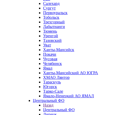
Салехард
Сургут
Первоуральск
Тобольск
Трехгорный
Лабытнанги
Тюмень
Уренгой
Тазовский
Уват
Ханты-Мансийск
Покачи
Чусовая
Челябинск
Ямал
Ханты-Мансийский АО ЮГРА
ХМАО Лянтор
Тараскуль
Югорск
Тарко-Сале
Ямало-Ненецкий АО ЯМАЛ
Центральный ФО
Назад
Центральный ФО
Липецк