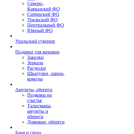
Северо-
Кавказский ФО
Сибирский ФО
Уральский ФО
Центральный ФО
Южный ФО
Уральский сувенир
Подарки для женщин
Заколки
Зеркала
Расчески
Шкатулки, ларцы,
комоды
Амулеты, обереги
Подковы на
счастье
Талисманы,
амулеты и
обереги
Домовые, обереги
Баня и сауна