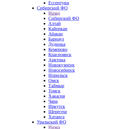
Ессентуки
Сибирский ФО
Назад
Сибирский ФО
Алтай
Кайеркан
Абакан
Барнаул
Дудинка
Кемерово
Красноярск
Арктика
Новокузнецк
Новосибирск
Норильск
Омск
Таймыр
Томск
Хакасия
Чара
Иркутск
Шерегеш
Хатанга
Уральский ФО
Назад