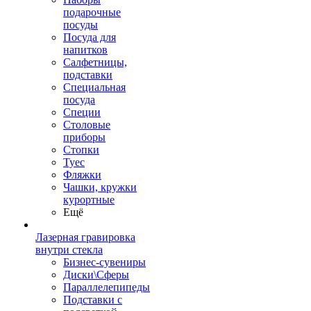
подарочные
посуды
Посуда для
напитков
Салфетницы,
подставки
Специальная
посуда
Специи
Столовые
приборы
Стопки
Туес
Фляжки
Чашки, кружки
курортные
Ещё
Лазерная гравировка
внутри стекла
Бизнес-сувениры
Диски\Сферы
Параллелепипеды
Подставки с