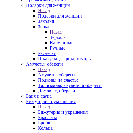
Подарки для женщин
Назад
Подарки для женщин
Заколки
Зеркала
Назад
Зеркала
Карманные
Ручные
Расчески
Шкатулки, ларцы, комоды
Амулеты, обереги
Назад
Амулеты, обереги
Подковы на счастье
Талисманы, амулеты и обереги
Домовые, обереги
Баня и сауна
Бижутерия и украшения
Назад
Бижутерия и украшения
Браслеты
Броши
Кольца