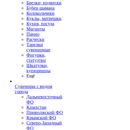
Брелки, подвески
Бубен шамана
Колокольчики
Куклы, матрешки
Кухня, посуда
Магниты
Панно
Расчески
Тарелки
сувенирные
Фигурки,
статуэтки
Шкатулки,
купюрницы
Ещё
Сувениры с видом
города
Дальневосточный
ФО
Казахстан
Приволжский ФО
Крымский ФО
Северо-Западный
ФО