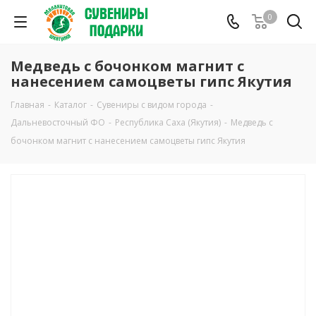
0
Медведь с бочонком магнит с
нанесением самоцветы гипс Якутия
Главная
-
Каталог
-
Сувениры с видом города
-
Дальневосточный ФО
-
Республика Саха (Якутия)
-
Медведь с
бочонком магнит с нанесением самоцветы гипс Якутия