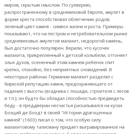
миром, скрытым смыслом. По суеверию,
распространенному в средневековой Европе, амулет в
форме креста способствовал облегчению родов;
зеленый цвет камня - символ жизни и роста. Примеры
показывают, что на пестром и нетребовательном рынке
средневековых амулетов малахит, недорогой камень,
был достаточно популярен. Верили, что кусочек
малахита, прикрепленный к детской колыбели, отгоняет
злых духов, осененный этим камнем ребенок спит
крепко, спокойно, без неприятных сновидений. В
некоторых районах Германии малахит разделял с
бирюзой репутацию камня, предохраняющего от
падения с высоты (всадника с лошади, строителя с лесов
и т.п.); он будто бы обладал способностью предвидеть
беду - в преддверии несчастья раскалывался на куски.
Боэций де Боодт в своей "Истории драгоценных
камней" (1603) писал о том, что особую силу
малахитовому талисману придает выгравированное на