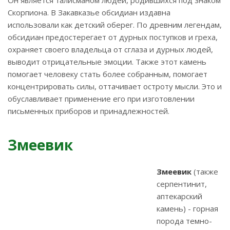
Он является талисманом людей, родившихся под знаком
Скорпиона. В Закавказье обсидиан издавна
использовали как детский оберег. По древним легендам,
обсидиан предостерегает от дурных поступков и греха,
охраняет своего владельца от сглаза и дурных людей,
выводит отрицательные эмоции. Также этот камень
помогает человеку стать более собранным, помогает
концентрировать силы, оттачивает остроту мысли. Это и
обуславливает применение его при изготовлении
письменных приборов и принадлежностей.
Змеевик
Змеевик
(также
серпентинит,
аптекарский
камень) - горная
порода темно-