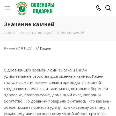
Значение камней
Главная
-
Секреты из шкатулки
-
Значение камней
// Камни
9 июля 2018 16:22
С древнейших времен люди высоко ценили
удивительные свойства драгоценных камней. Камни
считались магическими силами природы. Из камней
создавались амулеты и талисманы, которые оберегали
здоровье, благополучие, домашний очаг, любовь и
богатство. По древним поверьям считалось, что камень-
оберег может принести удачу только своему хозяину, а
укравшему или присвоившему чужой оберег принесет