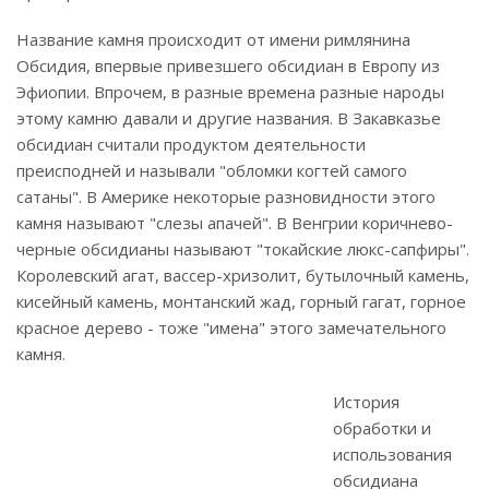
Название камня происходит от имени римлянина
Обсидия, впервые привезшего обсидиан в Европу из
Эфиопии. Впрочем, в разные времена разные народы
этому камню давали и другие названия. В Закавказье
обсидиан считали продуктом деятельности
преисподней и называли "обломки когтей самого
сатаны". В Америке некоторые разновидности этого
камня называют "слезы апачей". В Венгрии коричнево-
черные обсидианы называют "токайские люкс-сапфиры".
Королевский агат, вассер-хризолит, бутылочный камень,
кисейный камень, монтанский жад, горный гагат, горное
красное дерево - тоже "имена" этого замечательного
камня.
История
обработки и
использования
обсидиана