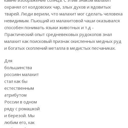
камне изображение солнца. С этим знаком малахит
охранял от колдовских чар, злых духов и ядовитых
тварей. Люди верили, что малахит мог сделать человека
невидимым. Пьющий из малахитовой чаши оказывался
способен понимать языки животных и т.д -
Практический опыт средневековых рудокопов знал
малахит как поисковый признак окисленных медных руд
и богатых скоплений металла в медистых песчаниках.
Для
большинства
россиян малахит
стал как бы
естественным
атрибутом
России в одном
ряду с ромашкой
и березой. Мы
любим его, как