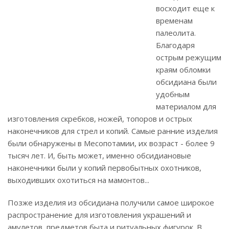
восходит еще к
временам
палеолита.
Благодаря
острым режущим
краям обломки
обсидиана были
удобным
материалом для
изготовления скребков, ножей, топоров и острых
наконечников для стрел и копий. Самые ранние изделия
были обнаружены в Месопотамии, их возраст - более 9
тысяч лет. И, быть может, именно обсидиановые
наконечники были у копий первобытных охотников,
выходивших охотиться на мамонтов...
Позже изделия из обсидиана получили самое широкое
распространение для изготовления украшений и
амулетов, предметов быта и ритуальных фигурок. В