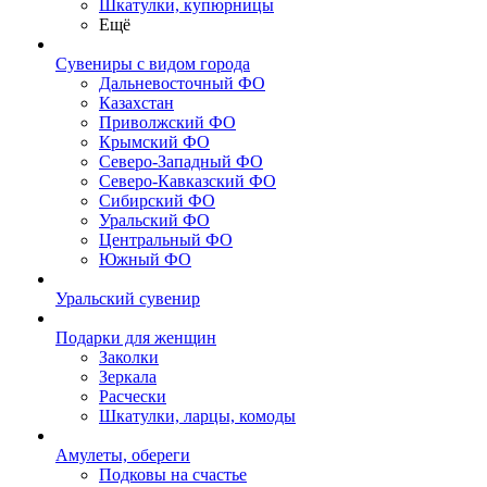
Шкатулки, купюрницы
Ещё
Сувениры с видом города
Дальневосточный ФО
Казахстан
Приволжский ФО
Крымский ФО
Северо-Западный ФО
Северо-Кавказский ФО
Сибирский ФО
Уральский ФО
Центральный ФО
Южный ФО
Уральский сувенир
Подарки для женщин
Заколки
Зеркала
Расчески
Шкатулки, ларцы, комоды
Амулеты, обереги
Подковы на счастье