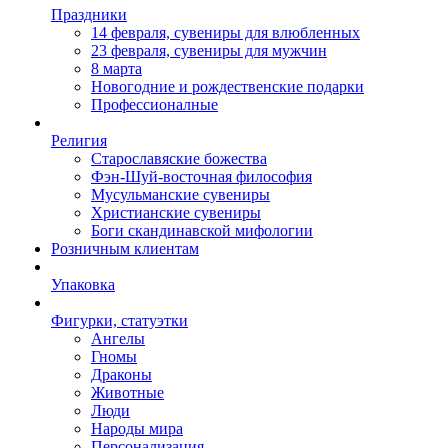
Праздники
14 февраля, сувениры для влюбленных
23 февраля, сувениры для мужчин
8 марта
Новогодние и рождественские подарки
Профессионалные
Религия
Старославяские божества
Фэн-Шуй-восточная философия
Мусульманские сувениры
Христианские сувениры
Боги скандинавской мифологии
Розничным клиентам
Упаковка
Фигурки, статуэтки
Ангелы
Гномы
Драконы
Животные
Люди
Народы мира
Персонализация