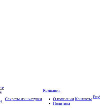
йте
Компания
те
Ещё
Секреты из шкатулки
О компании
Контакты
ра
Политика