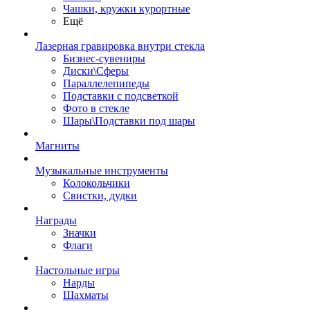
Чашки, кружки курортные
Ещё
Лазерная гравировка внутри стекла
Бизнес-сувениры
Диски\Сферы
Параллелепипеды
Подставки с подсветкой
Фото в стекле
Шары\Подставки под шары
Магниты
Музыкальные инструменты
Колокольчики
Свистки, дудки
Награды
Значки
Флаги
Настольные игры
Нарды
Шахматы