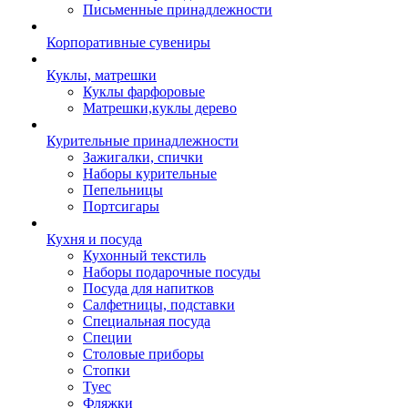
Письменные принадлежности
Корпоративные сувениры
Куклы, матрешки
Куклы фарфоровые
Матрешки,куклы дерево
Курительные принадлежности
Зажигалки, спички
Наборы курительные
Пепельницы
Портсигары
Кухня и посуда
Кухонный текстиль
Наборы подарочные посуды
Посуда для напитков
Салфетницы, подставки
Специальная посуда
Специи
Столовые приборы
Стопки
Туес
Фляжки