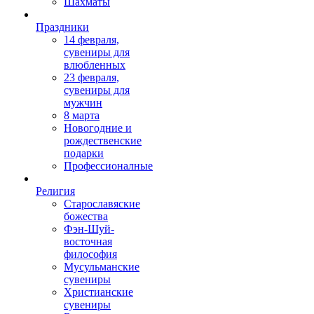
Шахматы
Праздники
14 февраля,
сувениры для
влюбленных
23 февраля,
сувениры для
мужчин
8 марта
Новогодние и
рождественские
подарки
Профессионалные
Религия
Старославяские
божества
Фэн-Шуй-
восточная
философия
Мусульманские
сувениры
Христианские
сувениры