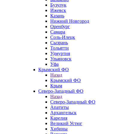
Бузулук
Ижевск
Казань
Нижний Новгород
Оренбург
Самара
Соль-Илецк
Сызрань
Тольятти
Удмуртия
Ульяновск
Уфа
Крымский ФО
Назад
Крымский ФО
Крым
Северо-Западный ФО
Назад
Северо-Западный ФО
Апатиты
Архангельск
Карелия
Великий Устюг
Хибины