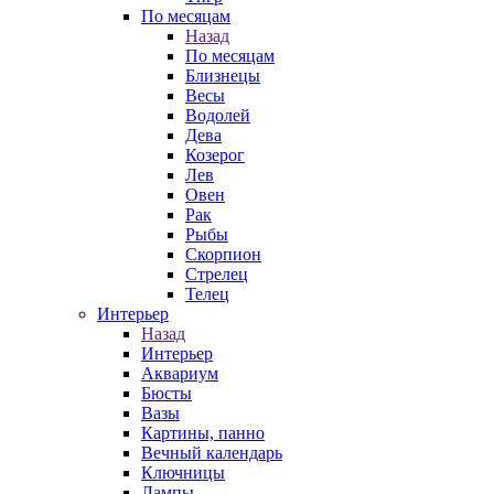
По месяцам
Назад
По месяцам
Близнецы
Весы
Водолей
Дева
Козерог
Лев
Овен
Рак
Рыбы
Скорпион
Стрелец
Телец
Интерьер
Назад
Интерьер
Аквариум
Бюсты
Вазы
Картины, панно
Вечный календарь
Ключницы
Лампы