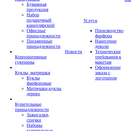
Бумажная
продукция
Набор
подарочный
Услуги
канцелярский
Офисные
Производство
принадлежности
фарфора
Письменные
Нанесение
принадлежности
деколи
Новости
Технические
Корпоративные
требования к
сувениры
макетам
Оформление
Куклы, матрешки
заказа с
Куклы
логотипом
фарфоровые
Матрешки,куклы
дерево
Курительные
принадлежности
Зажигалки,
спички
Наборы
курительные