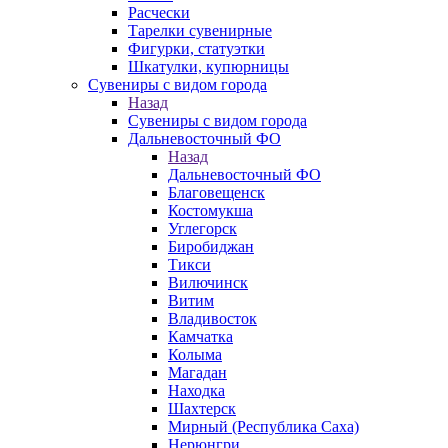
Расчески
Тарелки сувенирные
Фигурки, статуэтки
Шкатулки, купюрницы
Сувениры с видом города
Назад
Сувениры с видом города
Дальневосточный ФО
Назад
Дальневосточный ФО
Благовещенск
Костомукша
Углегорск
Биробиджан
Тикси
Вилючинск
Витим
Владивосток
Камчатка
Колыма
Магадан
Находка
Шахтерск
Мирный (Республика Саха)
Нерюнгри