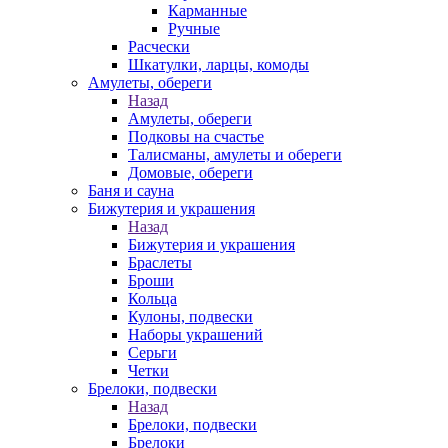
Карманные
Ручные
Расчески
Шкатулки, ларцы, комоды
Амулеты, обереги
Назад
Амулеты, обереги
Подковы на счастье
Талисманы, амулеты и обереги
Домовые, обереги
Баня и сауна
Бижутерия и украшения
Назад
Бижутерия и украшения
Браслеты
Броши
Кольца
Кулоны, подвески
Наборы украшений
Серьги
Четки
Брелоки, подвески
Назад
Брелоки, подвески
Брелоки