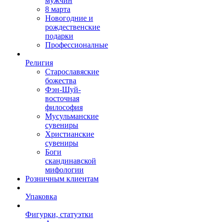
мужчин
8 марта
Новогодние и
рождественские
подарки
Профессионалные
Религия
Старославяские
божества
Фэн-Шуй-
восточная
философия
Мусульманские
сувениры
Христианские
сувениры
Боги
скандинавской
мифологии
Розничным клиентам
Упаковка
Фигурки, статуэтки