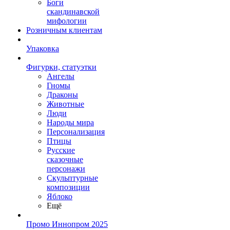
Боги
скандинавской
мифологии
Розничным клиентам
Упаковка
Фигурки, статуэтки
Ангелы
Гномы
Драконы
Животные
Люди
Народы мира
Персонализация
Птицы
Русские
сказочные
персонажи
Скульптурные
композиции
Яблоко
Ещё
Промо Иннопром 2025