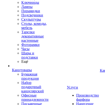
Ключницы
Лампы
Пирамидки
Подсвечники
Скульптуры
Столы, комоды,
мебель
Тарелки
декоративные
настенные
Фоторамки
Часы
Шары и
подставки
Ещё
Канцтовары
Ка
Бумажная
продукция
Набор
подарочный
Услуги
канцелярский
Офисные
Производство
принадлежности
фарфора
Письменные
Нанесение