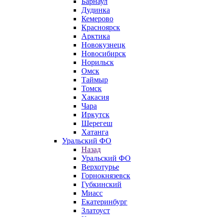
Барнаул
Дудинка
Кемерово
Красноярск
Арктика
Новокузнецк
Новосибирск
Норильск
Омск
Таймыр
Томск
Хакасия
Чара
Иркутск
Шерегеш
Хатанга
Уральский ФО
Назад
Уральский ФО
Верхотурье
Горнокнязевск
Губкинский
Миасс
Екатеринбург
Златоуст