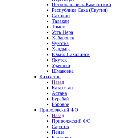
Петропавловск-Камчатский
Республика Саха (Якутия)
Сахалин
Талакан
Томпо
Усть-Нера
Хабаровск
Чукотка
Хандыга
Южно-Сахалинск
Якутск
Удачный
Шмаковка
Казахстан
Назад
Казахстан
Астана
Бурабай
Боровое
Приволжский ФО
Назад
Приволжский ФО
Саратов
Пенза
Балаково