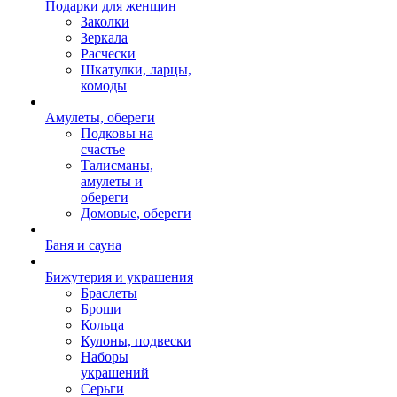
Подарки для женщин
Заколки
Зеркала
Расчески
Шкатулки, ларцы,
комоды
Амулеты, обереги
Подковы на
счастье
Талисманы,
амулеты и
обереги
Домовые, обереги
Баня и сауна
Бижутерия и украшения
Браслеты
Броши
Кольца
Кулоны, подвески
Наборы
украшений
Серьги