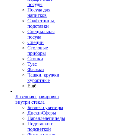
посуды
Посуда для
напитков
Салфетницы,
подставки
Специальная
посуда
Специи
Столовые
приборы
Стопки
Туес
Фляжки
Чашки, кружки
курортные
Ещё
Лазерная гравировка
внутри стекла
Бизнес-сувениры
Диски\Сферы
Параллелепипеды
Подставки с
подсветкой
Фото в стекле