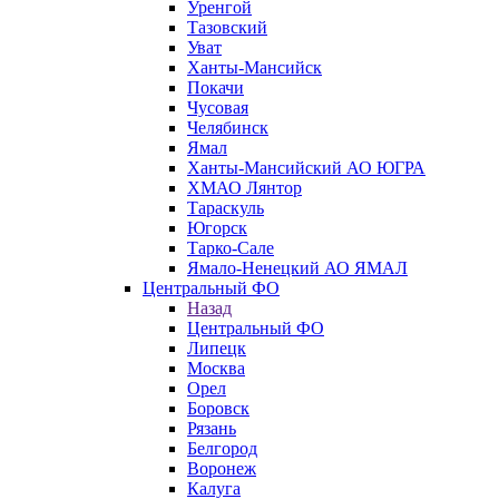
Уренгой
Тазовский
Уват
Ханты-Мансийск
Покачи
Чусовая
Челябинск
Ямал
Ханты-Мансийский АО ЮГРА
ХМАО Лянтор
Тараскуль
Югорск
Тарко-Сале
Ямало-Ненецкий АО ЯМАЛ
Центральный ФО
Назад
Центральный ФО
Липецк
Москва
Орел
Боровск
Рязань
Белгород
Воронеж
Калуга