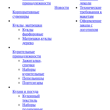
принадлежности
деколи
Новости
Технические
Корпоративные
требования к
сувениры
макетам
Оформление
Куклы, матрешки
заказа с
Куклы
логотипом
фарфоровые
Матрешки,куклы
дерево
Курительные
принадлежности
Зажигалки,
спички
Наборы
курительные
Пепельницы
Портсигары
Кухня и посуда
Кухонный
текстиль
Наборы
подарочные