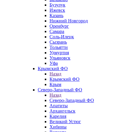
Бузулук
Ижевск
Казань
Нижний Новгород
Оренбург
Самара
Соль-Илецк
Сызрань
Тольятти
Удмуртия
Ульяновск
Уфа
Крымский ФО
Назад
Крымский ФО
Крым
Северо-Западный ФО
Назад
Северо-Западный ФО
Апатиты
Архангельск
Карелия
Великий Устюг
Хибины