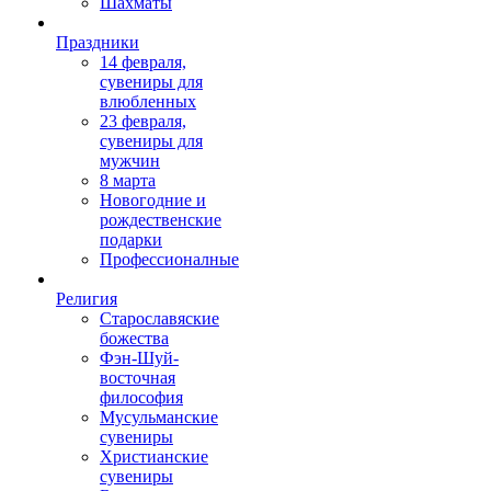
Шахматы
Праздники
14 февраля,
сувениры для
влюбленных
23 февраля,
сувениры для
мужчин
8 марта
Новогодние и
рождественские
подарки
Профессионалные
Религия
Старославяские
божества
Фэн-Шуй-
восточная
философия
Мусульманские
сувениры
Христианские
сувениры