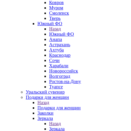
Ковров
Муром
Смоленск
Тверь
Южный ФО
Назад
Южный ФО
Анапа
Астрахань
Ахтуба
Краснодар
Сочи
Харабали
Новороссийск
Волгоград
Ростов-на-Дону
Туапсе
Уральский сувенир
Подарки для женщин
Назад
Подарки для женщин
Заколки
Зеркала
Назад
Зеркала