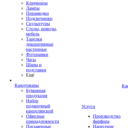
Ключницы
Лампы
Пирамидки
Подсвечники
Скульптуры
Столы, комоды,
мебель
Тарелки
декоративные
настенные
Фоторамки
Часы
Шары и
подставки
Ещё
Канцтовары
Ка
Бумажная
продукция
Набор
подарочный
Услуги
канцелярский
Офисные
Производство
принадлежности
фарфора
Письменные
Нанесение