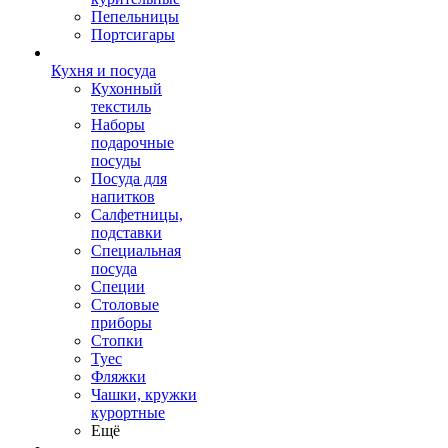
Пепельницы
Портсигары
Кухня и посуда
Кухонный
текстиль
Наборы
подарочные
посуды
Посуда для
напитков
Салфетницы,
подставки
Специальная
посуда
Специи
Столовые
приборы
Стопки
Туес
Фляжки
Чашки, кружки
курортные
Ещё