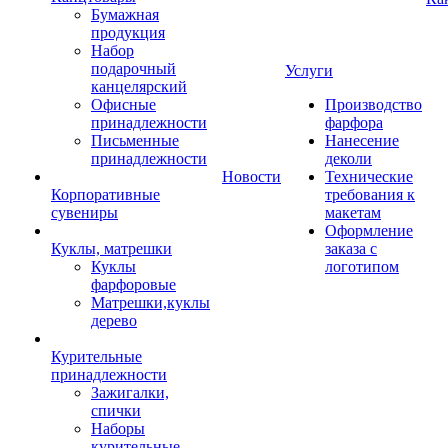
Бумажная
продукция
Набор
подарочный
Услуги
канцелярский
Офисные
Производство
принадлежности
фарфора
Письменные
Нанесение
принадлежности
деколи
Новости
Технические
Корпоративные
требования к
сувениры
макетам
Оформление
Куклы, матрешки
заказа с
Куклы
логотипом
фарфоровые
Матрешки,куклы
дерево
Курительные
принадлежности
Зажигалки,
спички
Наборы
курительные