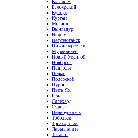
Когалым
Белоярский
Кунгур
Курган
Мегион
Вынгапур
Надым
Нефтеюганск
Нижневартовск
Муравленко
Новый Уренгой
Ноябрьск
Пангоды
Пермь
Полевской
Пурпе
Пыть-Ях
Реж
Салехард
Сургут
Первоуральск
Тобольск
Трехгорный
Лабытнанги
Тюмень