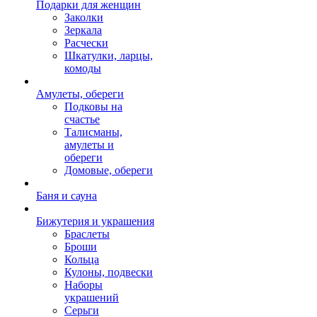
Подарки для женщин
Заколки
Зеркала
Расчески
Шкатулки, ларцы,
комоды
Амулеты, обереги
Подковы на
счастье
Талисманы,
амулеты и
обереги
Домовые, обереги
Баня и сауна
Бижутерия и украшения
Браслеты
Броши
Кольца
Кулоны, подвески
Наборы
украшений
Серьги