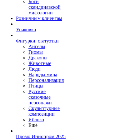
Боги
скандинавской
мифологии
Розничным клиентам
Упаковка
Фигурки, статуэтки
Ангелы
Гномы
Драконы
Животные
Люди
Народы мира
Персонализация
Птицы
Русские
сказочные
персонажи
Скульптурные
композиции
Яблоко
Ещё
Промо Иннопром 2025