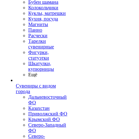
Бубен шамана
Колокольчики
Куклы, матрешки
Кухня, посуда
Магниты
Панно
Расчески
Тарелки
сувенирные
Фигурки,
статуэтки
Шкатулки,
купюрницы
Ещё
Сувениры с видом
города
Дальневосточный
ФО
Казахстан
Приволжский ФО
Крымский ФО
Северо-Западный
ФО
Северо-