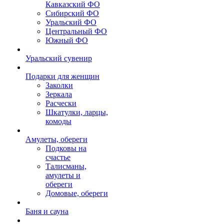
Кавказский ФО
Сибирский ФО
Уральский ФО
Центральный ФО
Южный ФО
Уральский сувенир
Подарки для женщин
Заколки
Зеркала
Расчески
Шкатулки, ларцы,
комоды
Амулеты, обереги
Подковы на
счастье
Талисманы,
амулеты и
обереги
Домовые, обереги
Баня и сауна