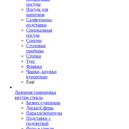
посуды
Посуда для
напитков
Салфетницы,
подставки
Специальная
посуда
Специи
Столовые
приборы
Стопки
Туес
Фляжки
Чашки, кружки
курортные
Ещё
Лазерная гравировка
внутри стекла
Бизнес-сувениры
Диски\Сферы
Параллелепипеды
Подставки с
подсветкой
Фото в стекле