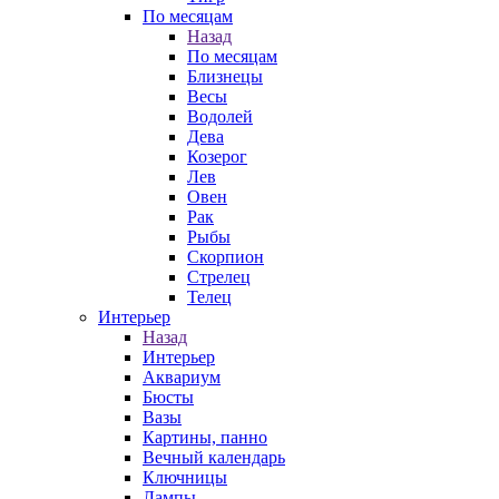
По месяцам
Назад
По месяцам
Близнецы
Весы
Водолей
Дева
Козерог
Лев
Овен
Рак
Рыбы
Скорпион
Стрелец
Телец
Интерьер
Назад
Интерьер
Аквариум
Бюсты
Вазы
Картины, панно
Вечный календарь
Ключницы
Лампы