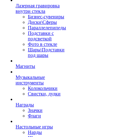
Лазерная гравировка
внутри стекла
Бизнес-сувениры
Диски\Сферы
Параллелепипеды
Подставки с
подсветкой
Фото в стекле
Шары\Подставки
под шары
Магниты
Музыкальные
инструменты
Колокольчики
Свистки, дудки
Награды
Значки
Флаги
Настольные игры
Нарды