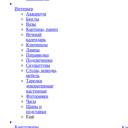
Интерьер
Аквариум
Бюсты
Вазы
Картины, панно
Вечный
календарь
Ключницы
Лампы
Пирамидки
Подсвечники
Скульптуры
Столы, комоды,
мебель
Тарелки
декоративные
настенные
Фоторамки
Часы
Шары и
подставки
Ещё
Канцтовары
Ка