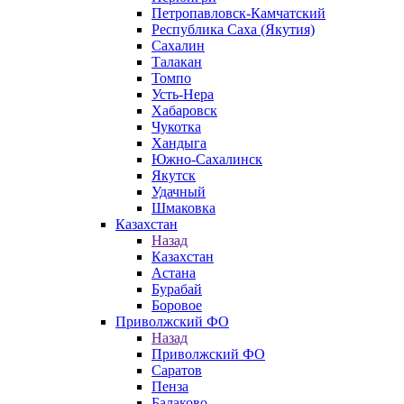
Петропавловск-Камчатский
Республика Саха (Якутия)
Сахалин
Талакан
Томпо
Усть-Нера
Хабаровск
Чукотка
Хандыга
Южно-Сахалинск
Якутск
Удачный
Шмаковка
Казахстан
Назад
Казахстан
Астана
Бурабай
Боровое
Приволжский ФО
Назад
Приволжский ФО
Саратов
Пенза
Балаково