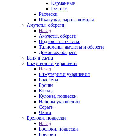
Карманные
Ручные
Расчески
Шкатулки, ларцы, комоды
Амулеты, обереги
Назад
Амулеты, обереги
Подковы на счастье
Талисманы, амулеты и обереги
Домовые, обереги
Баня и сауна
Бижутерия и украшения
Назад
Бижутерия и украшения
Браслеты
Броши
Кольца
Кулоны, подвески
Наборы украшений
Серьги
Четки
Брелоки, подвески
Назад
Брелоки, подвески
Брелоки