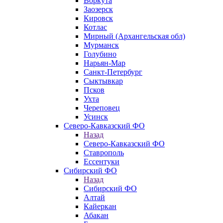
Воркута
Заозерск
Кировск
Котлас
Мирный (Архангельская обл)
Мурманск
Голубино
Нарьян-Мар
Санкт-Петербург
Сыктывкар
Псков
Ухта
Череповец
Усинск
Северо-Кавказский ФО
Назад
Северо-Кавказский ФО
Ставрополь
Ессентуки
Сибирский ФО
Назад
Сибирский ФО
Алтай
Кайеркан
Абакан