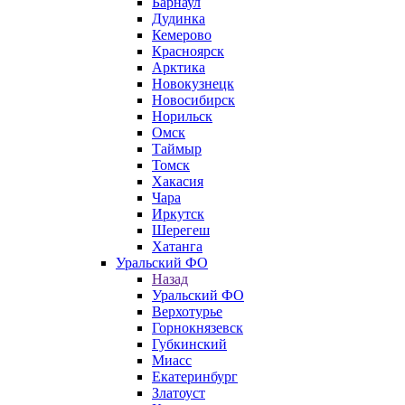
Барнаул
Дудинка
Кемерово
Красноярск
Арктика
Новокузнецк
Новосибирск
Норильск
Омск
Таймыр
Томск
Хакасия
Чара
Иркутск
Шерегеш
Хатанга
Уральский ФО
Назад
Уральский ФО
Верхотурье
Горнокнязевск
Губкинский
Миасс
Екатеринбург
Златоуст