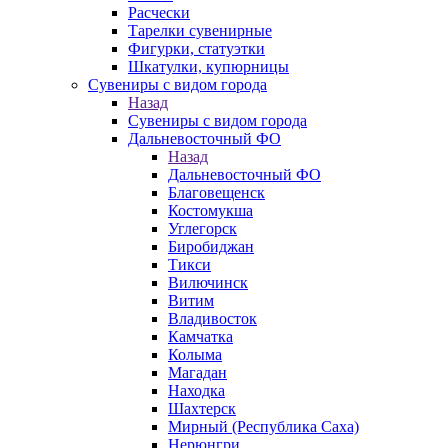
Расчески
Тарелки сувенирные
Фигурки, статуэтки
Шкатулки, купюрницы
Сувениры с видом города
Назад
Сувениры с видом города
Дальневосточный ФО
Назад
Дальневосточный ФО
Благовещенск
Костомукша
Углегорск
Биробиджан
Тикси
Вилючинск
Витим
Владивосток
Камчатка
Колыма
Магадан
Находка
Шахтерск
Мирный (Республика Саха)
Нерюнгри