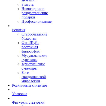
мужчин
8 марта
Новогодние и
рождественские
подарки
Профессионалные
Религия
Старославяские
божества
Фэн-Шуй-
восточная
философия
Мусульманские
сувениры
Христианские
сувениры
Боги
скандинавской
мифологии
Розничным клиентам
Упаковка
Фигурки, статуэтки