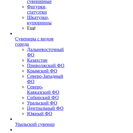
сувенирные
Фигурки,
статуэтки
Шкатулки,
купюрницы
Ещё
Сувениры с видом
города
Дальневосточный
ФО
Казахстан
Приволжский ФО
Крымский ФО
Северо-Западный
ФО
Северо-
Кавказский ФО
Сибирский ФО
Уральский ФО
Центральный ФО
Южный ФО
Уральский сувенир