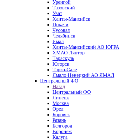
Уренгой
Тазовский
Уват
Ханты-Мансийск
Покачи
Чусовая
Челябинск
Ямал
Ханты-Мансийский АО ЮГРА
ХМАО Лянтор
Тараскуль
Югорск
Тарко-Сале
Ямало-Ненецкий АО ЯМАЛ
Центральный ФО
Назад
Центральный ФО
Липецк
Москва
Орел
Боровск
Рязань
Белгород
Воронеж
Калуга