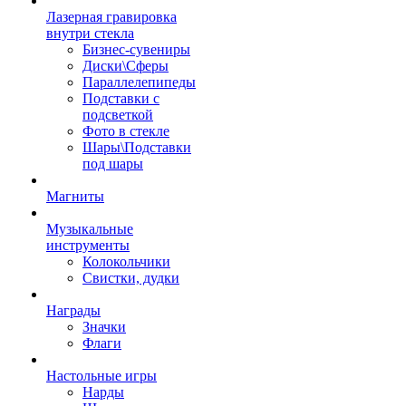
Лазерная гравировка
внутри стекла
Бизнес-сувениры
Диски\Сферы
Параллелепипеды
Подставки с
подсветкой
Фото в стекле
Шары\Подставки
под шары
Магниты
Музыкальные
инструменты
Колокольчики
Свистки, дудки
Награды
Значки
Флаги
Настольные игры
Нарды