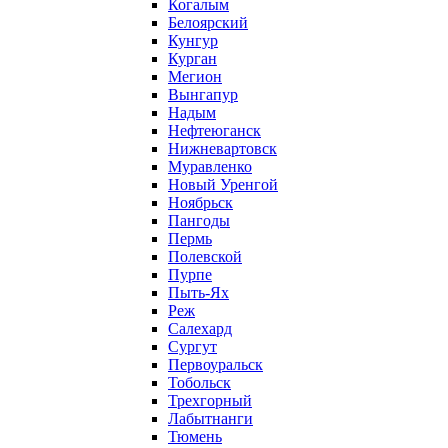
Когалым
Белоярский
Кунгур
Курган
Мегион
Вынгапур
Надым
Нефтеюганск
Нижневартовск
Муравленко
Новый Уренгой
Ноябрьск
Пангоды
Пермь
Полевской
Пурпе
Пыть-Ях
Реж
Салехард
Сургут
Первоуральск
Тобольск
Трехгорный
Лабытнанги
Тюмень