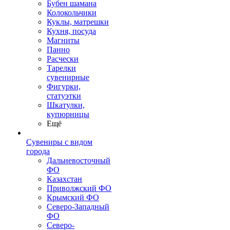
Бубен шамана
Колокольчики
Куклы, матрешки
Кухня, посуда
Магниты
Панно
Расчески
Тарелки
сувенирные
Фигурки,
статуэтки
Шкатулки,
купюрницы
Ещё
Сувениры с видом
города
Дальневосточный
ФО
Казахстан
Приволжский ФО
Крымский ФО
Северо-Западный
ФО
Северо-