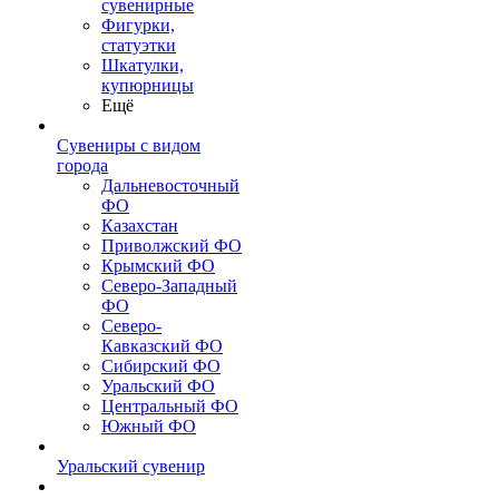
сувенирные
Фигурки,
статуэтки
Шкатулки,
купюрницы
Ещё
Сувениры с видом
города
Дальневосточный
ФО
Казахстан
Приволжский ФО
Крымский ФО
Северо-Западный
ФО
Северо-
Кавказский ФО
Сибирский ФО
Уральский ФО
Центральный ФО
Южный ФО
Уральский сувенир