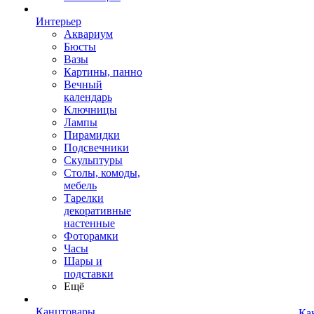
Интерьер
Аквариум
Бюсты
Вазы
Картины, панно
Вечный
календарь
Ключницы
Лампы
Пирамидки
Подсвечники
Скульптуры
Столы, комоды,
мебель
Тарелки
декоративные
настенные
Фоторамки
Часы
Шары и
подставки
Ещё
Канцтовары
Ка