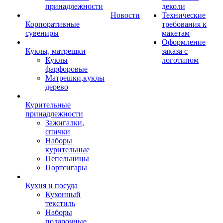
принадлежности
деколи
Новости
Технические
Корпоративные
требования к
сувениры
макетам
Оформление
Куклы, матрешки
заказа с
Куклы
логотипом
фарфоровые
Матрешки,куклы
дерево
Курительные
принадлежности
Зажигалки,
спички
Наборы
курительные
Пепельницы
Портсигары
Кухня и посуда
Кухонный
текстиль
Наборы
подарочные