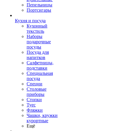
Пепельницы
Портсигары
Кухня и посуда
Кухонный
текстиль
Наборы
подарочные
посуды
Посуда для
напитков
Салфетницы,
подставки
Специальная
посуда
Специи
Столовые
приборы
Стопки
Туес
Фляжки
Чашки, кружки
курортные
Ещё