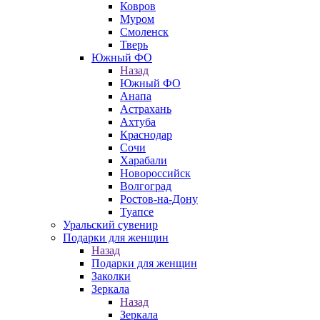
Ковров
Муром
Смоленск
Тверь
Южный ФО
Назад
Южный ФО
Анапа
Астрахань
Ахтуба
Краснодар
Сочи
Харабали
Новороссийск
Волгоград
Ростов-на-Дону
Туапсе
Уральский сувенир
Подарки для женщин
Назад
Подарки для женщин
Заколки
Зеркала
Назад
Зеркала