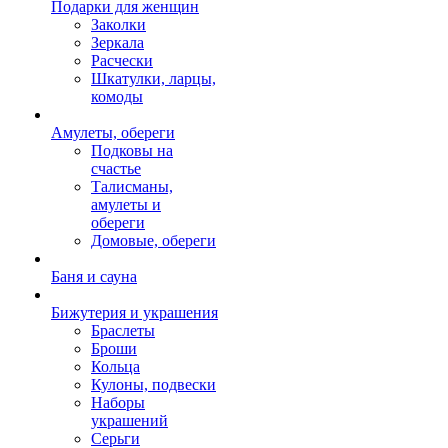
Подарки для женщин
Заколки
Зеркала
Расчески
Шкатулки, ларцы,
комоды
Амулеты, обереги
Подковы на
счастье
Талисманы,
амулеты и
обереги
Домовые, обереги
Баня и сауна
Бижутерия и украшения
Браслеты
Броши
Кольца
Кулоны, подвески
Наборы
украшений
Серьги