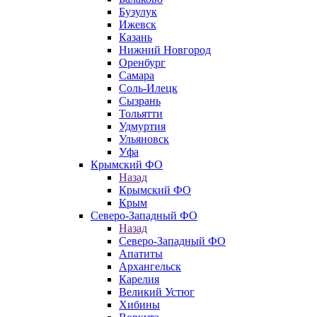
Бузулук
Ижевск
Казань
Нижний Новгород
Оренбург
Самара
Соль-Илецк
Сызрань
Тольятти
Удмуртия
Ульяновск
Уфа
Крымский ФО
Назад
Крымский ФО
Крым
Северо-Западный ФО
Назад
Северо-Западный ФО
Апатиты
Архангельск
Карелия
Великий Устюг
Хибины