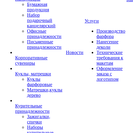
Бумажная
продукция
Набор
подарочный
Услуги
канцелярский
Офисные
Производство
принадлежности
фарфора
Письменные
Нанесение
принадлежности
деколи
Новости
Технические
Корпоративные
требования к
сувениры
макетам
Оформление
Куклы, матрешки
заказа с
Куклы
логотипом
фарфоровые
Матрешки,куклы
дерево
Курительные
принадлежности
Зажигалки,
спички
Наборы
курительные