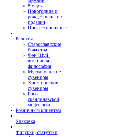
мужчин
8 марта
Новогодние и
рождественские
подарки
Профессионалные
Религия
Старославяские
божества
Фэн-Шуй-
восточная
философия
Мусульманские
сувениры
Христианские
сувениры
Боги
скандинавской
мифологии
Розничным клиентам
Упаковка
Фигурки, статуэтки