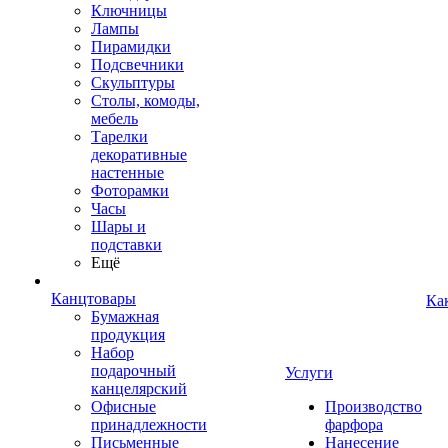
Ключницы
Лампы
Пирамидки
Подсвечники
Скульптуры
Столы, комоды,
мебель
Тарелки
декоративные
настенные
Фоторамки
Часы
Шары и
подставки
Ещё
Канцтовары
Ка
Бумажная
продукция
Набор
подарочный
Услуги
канцелярский
Офисные
Производство
принадлежности
фарфора
Письменные
Нанесение