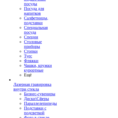
посуды
Посуда для
напитков
Салфетницы,
подставки
Специальная
посуда
Специи
Столовые
приборы
Стопки
Туес
Фляжки
Чашки, кружки
курортные
Ещё
Лазерная гравировка
внутри стекла
Бизнес-сувениры
Диски\Сферы
Параллелепипеды
Подставки с
подсветкой
Фото в стекле