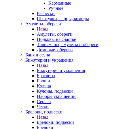
Карманные
Ручные
Расчески
Шкатулки, ларцы, комоды
Амулеты, обереги
Назад
Амулеты, обереги
Подковы на счастье
Талисманы, амулеты и обереги
Домовые, обереги
Баня и сауна
Бижутерия и украшения
Назад
Бижутерия и украшения
Браслеты
Броши
Кольца
Кулоны, подвески
Наборы украшений
Серьги
Четки
Брелоки, подвески
Назад
Брелоки, подвески
Брелоки