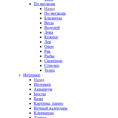
По месяцам
Назад
По месяцам
Близнецы
Весы
Водолей
Дева
Козерог
Лев
Овен
Рак
Рыбы
Скорпион
Стрелец
Телец
Интерьер
Назад
Интерьер
Аквариум
Бюсты
Вазы
Картины, панно
Вечный календарь
Ключницы
Лампы