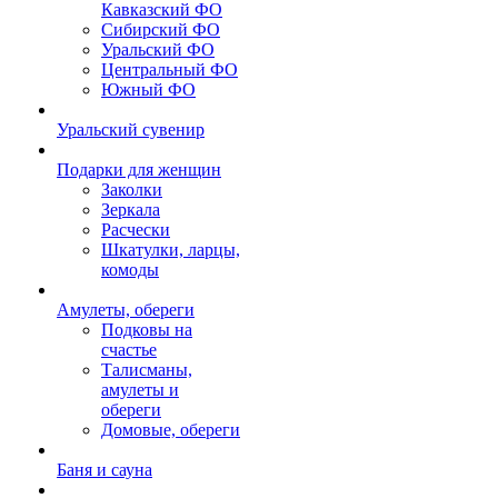
Кавказский ФО
Сибирский ФО
Уральский ФО
Центральный ФО
Южный ФО
Уральский сувенир
Подарки для женщин
Заколки
Зеркала
Расчески
Шкатулки, ларцы,
комоды
Амулеты, обереги
Подковы на
счастье
Талисманы,
амулеты и
обереги
Домовые, обереги
Баня и сауна