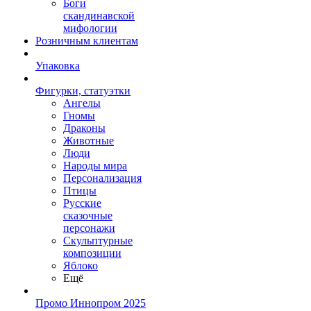
Боги
скандинавской
мифологии
Розничным клиентам
Упаковка
Фигурки, статуэтки
Ангелы
Гномы
Драконы
Животные
Люди
Народы мира
Персонализация
Птицы
Русские
сказочные
персонажи
Скульптурные
композиции
Яблоко
Ещё
Промо Иннопром 2025