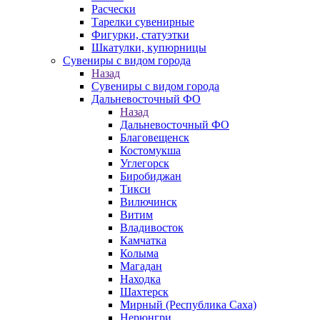
Расчески
Тарелки сувенирные
Фигурки, статуэтки
Шкатулки, купюрницы
Сувениры с видом города
Назад
Сувениры с видом города
Дальневосточный ФО
Назад
Дальневосточный ФО
Благовещенск
Костомукша
Углегорск
Биробиджан
Тикси
Вилючинск
Витим
Владивосток
Камчатка
Колыма
Магадан
Находка
Шахтерск
Мирный (Республика Саха)
Нерюнгри