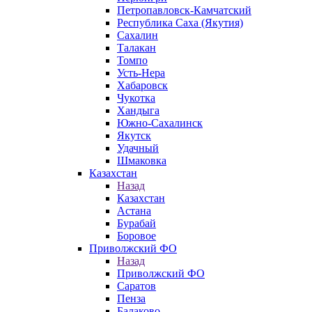
Петропавловск-Камчатский
Республика Саха (Якутия)
Сахалин
Талакан
Томпо
Усть-Нера
Хабаровск
Чукотка
Хандыга
Южно-Сахалинск
Якутск
Удачный
Шмаковка
Казахстан
Назад
Казахстан
Астана
Бурабай
Боровое
Приволжский ФО
Назад
Приволжский ФО
Саратов
Пенза
Балаково