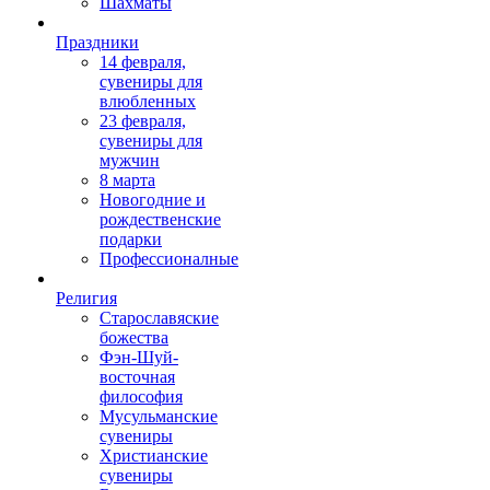
Шахматы
Праздники
14 февраля,
сувениры для
влюбленных
23 февраля,
сувениры для
мужчин
8 марта
Новогодние и
рождественские
подарки
Профессионалные
Религия
Старославяские
божества
Фэн-Шуй-
восточная
философия
Мусульманские
сувениры
Христианские
сувениры