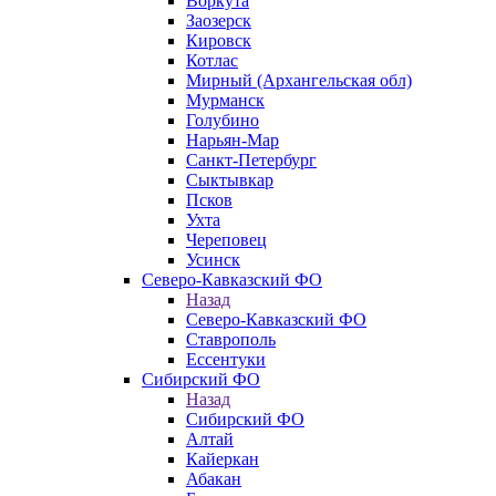
Воркута
Заозерск
Кировск
Котлас
Мирный (Архангельская обл)
Мурманск
Голубино
Нарьян-Мар
Санкт-Петербург
Сыктывкар
Псков
Ухта
Череповец
Усинск
Северо-Кавказский ФО
Назад
Северо-Кавказский ФО
Ставрополь
Ессентуки
Сибирский ФО
Назад
Сибирский ФО
Алтай
Кайеркан
Абакан