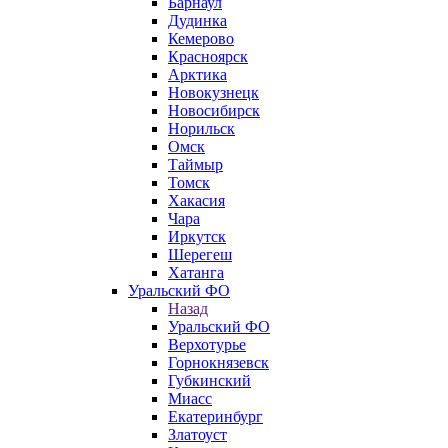
Барнаул
Дудинка
Кемерово
Красноярск
Арктика
Новокузнецк
Новосибирск
Норильск
Омск
Таймыр
Томск
Хакасия
Чара
Иркутск
Шерегеш
Хатанга
Уральский ФО
Назад
Уральский ФО
Верхотурье
Горнокнязевск
Губкинский
Миасс
Екатеринбург
Златоуст