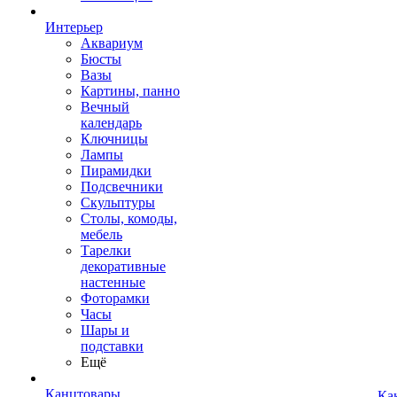
Интерьер
Аквариум
Бюсты
Вазы
Картины, панно
Вечный
календарь
Ключницы
Лампы
Пирамидки
Подсвечники
Скульптуры
Столы, комоды,
мебель
Тарелки
декоративные
настенные
Фоторамки
Часы
Шары и
подставки
Ещё
Канцтовары
Ка