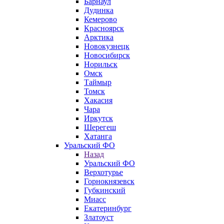
Барнаул
Дудинка
Кемерово
Красноярск
Арктика
Новокузнецк
Новосибирск
Норильск
Омск
Таймыр
Томск
Хакасия
Чара
Иркутск
Шерегеш
Хатанга
Уральский ФО
Назад
Уральский ФО
Верхотурье
Горнокнязевск
Губкинский
Миасс
Екатеринбург
Златоуст