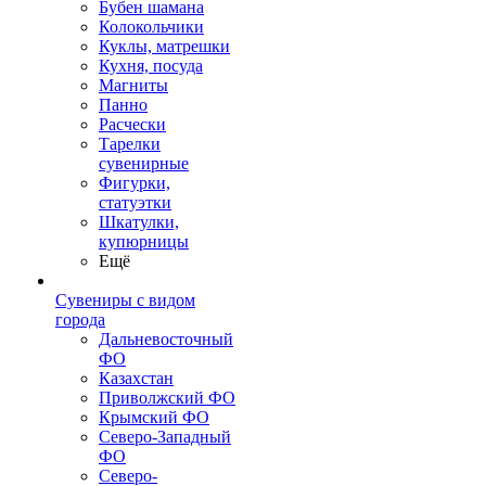
Бубен шамана
Колокольчики
Куклы, матрешки
Кухня, посуда
Магниты
Панно
Расчески
Тарелки
сувенирные
Фигурки,
статуэтки
Шкатулки,
купюрницы
Ещё
Сувениры с видом
города
Дальневосточный
ФО
Казахстан
Приволжский ФО
Крымский ФО
Северо-Западный
ФО
Северо-