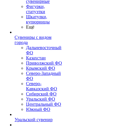
сувенирные
Фигурки,
статуэтки
Шкатулки,
купюрницы
Ещё
Сувениры с видом
города
Дальневосточный
ФО
Казахстан
Приволжский ФО
Крымский ФО
Северо-Западный
ФО
Северо-
Кавказский ФО
Сибирский ФО
Уральский ФО
Центральный ФО
Южный ФО
Уральский сувенир