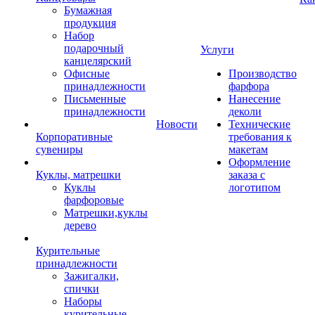
Бумажная
продукция
Набор
подарочный
Услуги
канцелярский
Офисные
Производство
принадлежности
фарфора
Письменные
Нанесение
принадлежности
деколи
Новости
Технические
Корпоративные
требования к
сувениры
макетам
Оформление
Куклы, матрешки
заказа с
Куклы
логотипом
фарфоровые
Матрешки,куклы
дерево
Курительные
принадлежности
Зажигалки,
спички
Наборы
курительные