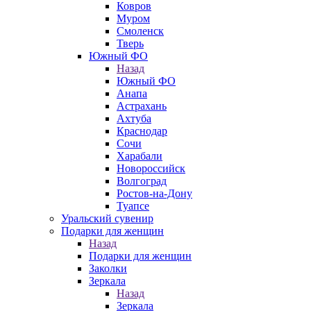
Ковров
Муром
Смоленск
Тверь
Южный ФО
Назад
Южный ФО
Анапа
Астрахань
Ахтуба
Краснодар
Сочи
Харабали
Новороссийск
Волгоград
Ростов-на-Дону
Туапсе
Уральский сувенир
Подарки для женщин
Назад
Подарки для женщин
Заколки
Зеркала
Назад
Зеркала