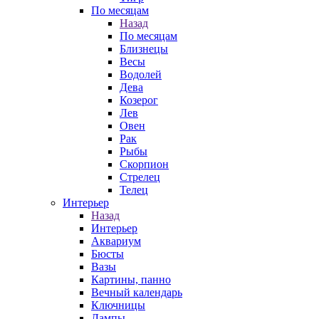
По месяцам
Назад
По месяцам
Близнецы
Весы
Водолей
Дева
Козерог
Лев
Овен
Рак
Рыбы
Скорпион
Стрелец
Телец
Интерьер
Назад
Интерьер
Аквариум
Бюсты
Вазы
Картины, панно
Вечный календарь
Ключницы
Лампы