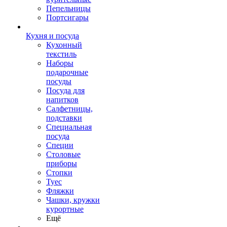
Пепельницы
Портсигары
Кухня и посуда
Кухонный
текстиль
Наборы
подарочные
посуды
Посуда для
напитков
Салфетницы,
подставки
Специальная
посуда
Специи
Столовые
приборы
Стопки
Туес
Фляжки
Чашки, кружки
курортные
Ещё