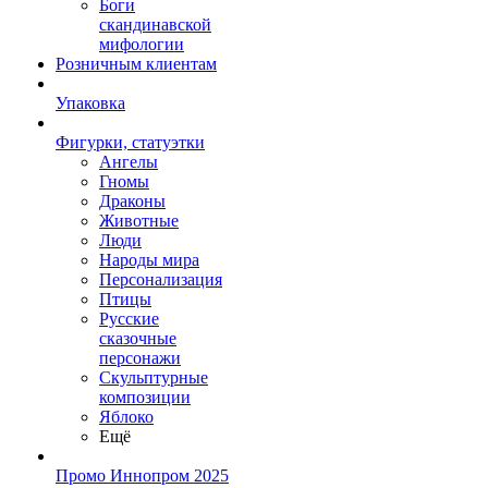
Боги
скандинавской
мифологии
Розничным клиентам
Упаковка
Фигурки, статуэтки
Ангелы
Гномы
Драконы
Животные
Люди
Народы мира
Персонализация
Птицы
Русские
сказочные
персонажи
Скульптурные
композиции
Яблоко
Ещё
Промо Иннопром 2025