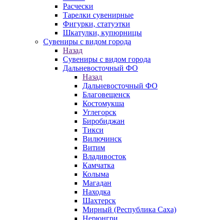
Расчески
Тарелки сувенирные
Фигурки, статуэтки
Шкатулки, купюрницы
Сувениры с видом города
Назад
Сувениры с видом города
Дальневосточный ФО
Назад
Дальневосточный ФО
Благовещенск
Костомукша
Углегорск
Биробиджан
Тикси
Вилючинск
Витим
Владивосток
Камчатка
Колыма
Магадан
Находка
Шахтерск
Мирный (Республика Саха)
Нерюнгри