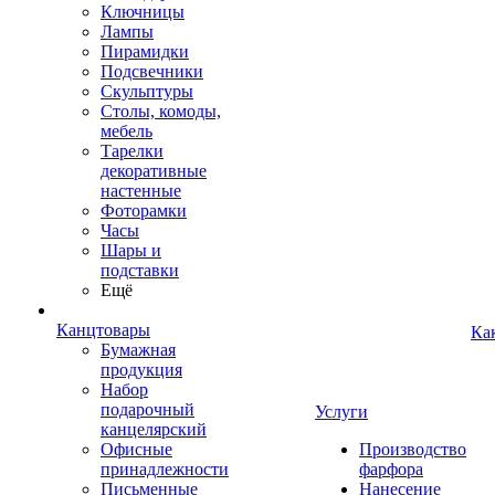
Ключницы
Лампы
Пирамидки
Подсвечники
Скульптуры
Столы, комоды,
мебель
Тарелки
декоративные
настенные
Фоторамки
Часы
Шары и
подставки
Ещё
Канцтовары
Ка
Бумажная
продукция
Набор
подарочный
Услуги
канцелярский
Офисные
Производство
принадлежности
фарфора
Письменные
Нанесение