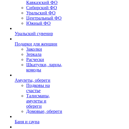
Кавказский ФО
Сибирский ФО
Уральский ФО
Центральный ФО
Южный ФО
Уральский сувенир
Подарки для женщин
Заколки
Зеркала
Расчески
Шкатулки, ларцы,
комоды
Амулеты, обереги
Подковы на
счастье
Талисманы,
амулеты и
обереги
Домовые, обереги
Баня и сауна