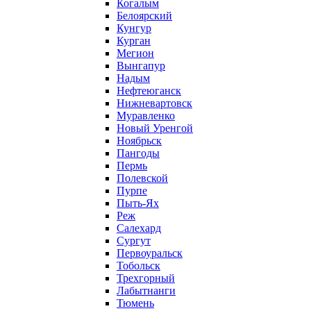
Когалым
Белоярский
Кунгур
Курган
Мегион
Вынгапур
Надым
Нефтеюганск
Нижневартовск
Муравленко
Новый Уренгой
Ноябрьск
Пангоды
Пермь
Полевской
Пурпе
Пыть-Ях
Реж
Салехард
Сургут
Первоуральск
Тобольск
Трехгорный
Лабытнанги
Тюмень