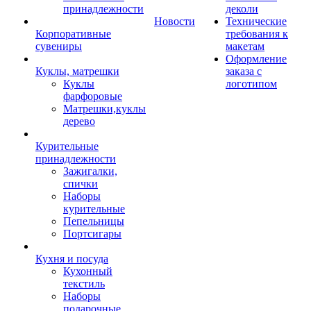
принадлежности
деколи
Новости
Технические
Корпоративные
требования к
сувениры
макетам
Оформление
Куклы, матрешки
заказа с
Куклы
логотипом
фарфоровые
Матрешки,куклы
дерево
Курительные
принадлежности
Зажигалки,
спички
Наборы
курительные
Пепельницы
Портсигары
Кухня и посуда
Кухонный
текстиль
Наборы
подарочные