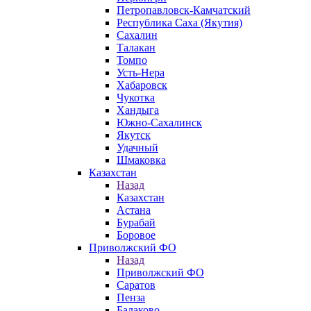
Петропавловск-Камчатский
Республика Саха (Якутия)
Сахалин
Талакан
Томпо
Усть-Нера
Хабаровск
Чукотка
Хандыга
Южно-Сахалинск
Якутск
Удачный
Шмаковка
Казахстан
Назад
Казахстан
Астана
Бурабай
Боровое
Приволжский ФО
Назад
Приволжский ФО
Саратов
Пенза
Балаково