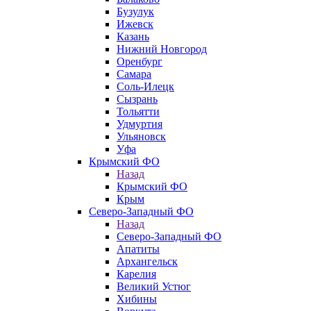
Бузулук
Ижевск
Казань
Нижний Новгород
Оренбург
Самара
Соль-Илецк
Сызрань
Тольятти
Удмуртия
Ульяновск
Уфа
Крымский ФО
Назад
Крымский ФО
Крым
Северо-Западный ФО
Назад
Северо-Западный ФО
Апатиты
Архангельск
Карелия
Великий Устюг
Хибины