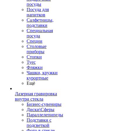
посуды
Посуда для
напитков
Салфетницы,
подставки
Специальная
посуда
Специи
Столовые
приборы
Стопки
Туес
Фляжки
Чашки, кружки
курортные
Ещё
Лазерная гравировка
внутри стекла
Бизнес-сувениры
Диски\Сферы
Параллелепипеды
Подставки с
подсветкой
Фото в стекле