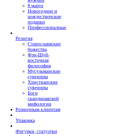
мужчин
8 марта
Новогодние и
рождественские
подарки
Профессионалные
Религия
Старославяские
божества
Фэн-Шуй-
восточная
философия
Мусульманские
сувениры
Христианские
сувениры
Боги
скандинавской
мифологии
Розничным клиентам
Упаковка
Фигурки, статуэтки