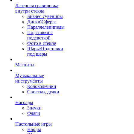
Лазерная гравировка
внутри стекла
Бизнес-сувениры
Диски\Сферы
Параллелепипеды
Подставки с
подсветкой
Фото в стекле
Шары\Подставки
под шары
Магниты
Музыкальные
инструменты
Колокольчики
Свистки, дудки
Награды
Значки
Флаги
Настольные игры
Нарды