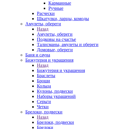
Карманные
Ручные
Расчески
Шкатулки, ларцы, комоды
Амулеты, обереги
Назад
Амулеты, обереги
Подковы на счастье
Талисманы, амулеты и обереги
Домовые, обереги
Баня и сауна
Бижутерия и украшения
Назад
Бижутерия и украшения
Браслеты
Броши
Кольца
Кулоны, подвески
Наборы украшений
Серьги
Четки
Брелоки, подвески
Назад
Брелоки, подвески
Брелоки