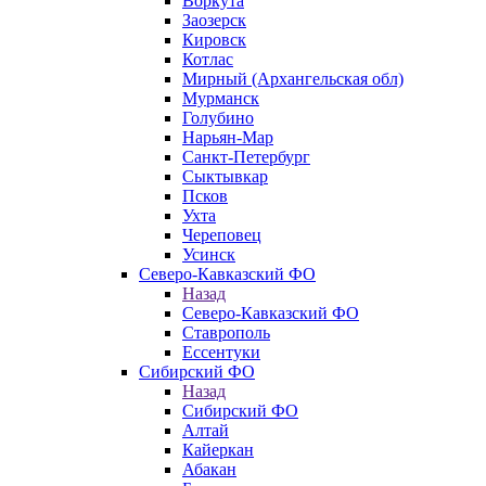
Воркута
Заозерск
Кировск
Котлас
Мирный (Архангельская обл)
Мурманск
Голубино
Нарьян-Мар
Санкт-Петербург
Сыктывкар
Псков
Ухта
Череповец
Усинск
Северо-Кавказский ФО
Назад
Северо-Кавказский ФО
Ставрополь
Ессентуки
Сибирский ФО
Назад
Сибирский ФО
Алтай
Кайеркан
Абакан