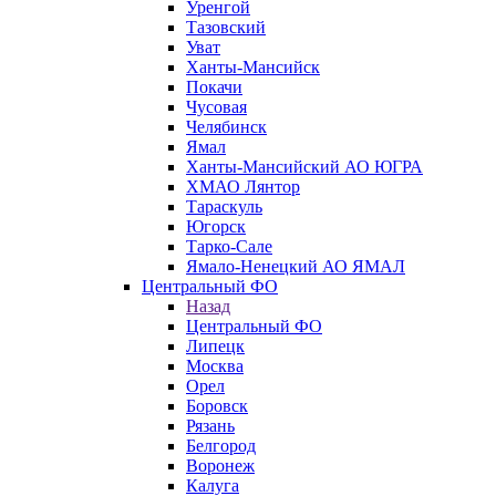
Уренгой
Тазовский
Уват
Ханты-Мансийск
Покачи
Чусовая
Челябинск
Ямал
Ханты-Мансийский АО ЮГРА
ХМАО Лянтор
Тараскуль
Югорск
Тарко-Сале
Ямало-Ненецкий АО ЯМАЛ
Центральный ФО
Назад
Центральный ФО
Липецк
Москва
Орел
Боровск
Рязань
Белгород
Воронеж
Калуга