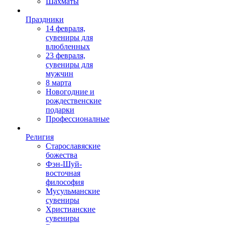
Шахматы
Праздники
14 февраля,
сувениры для
влюбленных
23 февраля,
сувениры для
мужчин
8 марта
Новогодние и
рождественские
подарки
Профессионалные
Религия
Старославяские
божества
Фэн-Шуй-
восточная
философия
Мусульманские
сувениры
Христианские
сувениры