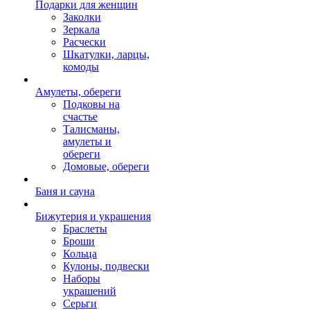
Подарки для женщин
Заколки
Зеркала
Расчески
Шкатулки, ларцы,
комоды
Амулеты, обереги
Подковы на
счастье
Талисманы,
амулеты и
обереги
Домовые, обереги
Баня и сауна
Бижутерия и украшения
Браслеты
Броши
Кольца
Кулоны, подвески
Наборы
украшений
Серьги