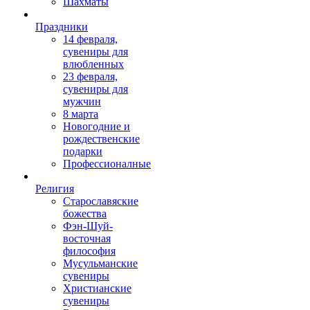
Шахматы
Праздники
14 февраля,
сувениры для
влюбленных
23 февраля,
сувениры для
мужчин
8 марта
Новогодние и
рождественские
подарки
Профессионалные
Религия
Старославяские
божества
Фэн-Шуй-
восточная
философия
Мусульманские
сувениры
Христианские
сувениры