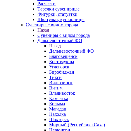
Расчески
Тарелки сувенирные
Фигурки, статуэтки
Шкатулки, купюрницы
Сувениры с видом города
Назад
Сувениры с видом города
Дальневосточный ФО
Назад
Дальневосточный ФО
Благовещенск
Костомукша
Углегорск
Биробиджан
Тикси
Вилючинск
Витим
Владивосток
Камчатка
Колыма
Магадан
Находка
Шахтерск
Мирный (Республика Саха)
Нерюнгри