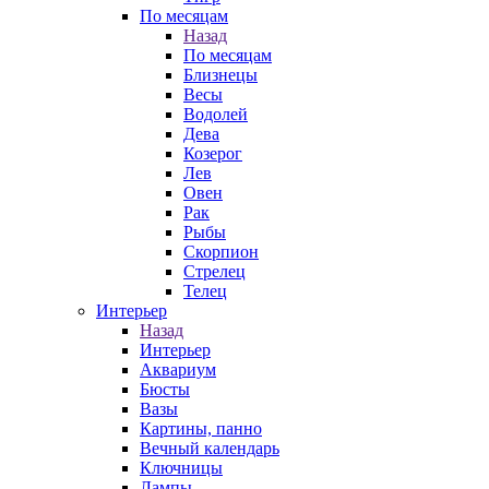
По месяцам
Назад
По месяцам
Близнецы
Весы
Водолей
Дева
Козерог
Лев
Овен
Рак
Рыбы
Скорпион
Стрелец
Телец
Интерьер
Назад
Интерьер
Аквариум
Бюсты
Вазы
Картины, панно
Вечный календарь
Ключницы
Лампы