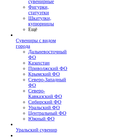
сувенирные
Фигурки,
статуэтки
Шкатулки,
купюрницы
Ещё
Сувениры с видом
города
Дальневосточный
ФО
Казахстан
Приволжский ФО
Крымский ФО
Северо-Западный
ФО
Северо-
Кавказский ФО
Сибирский ФО
Уральский ФО
Центральный ФО
Южный ФО
Уральский сувенир