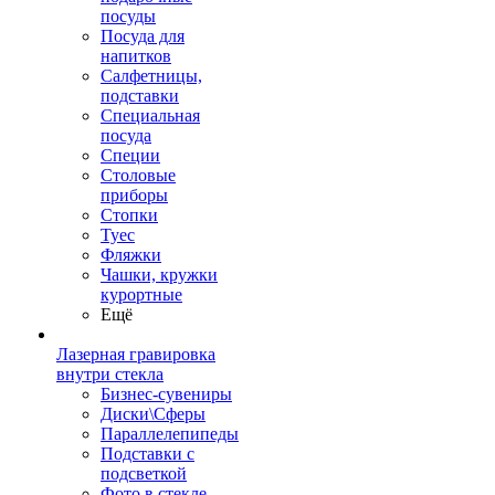
посуды
Посуда для
напитков
Салфетницы,
подставки
Специальная
посуда
Специи
Столовые
приборы
Стопки
Туес
Фляжки
Чашки, кружки
курортные
Ещё
Лазерная гравировка
внутри стекла
Бизнес-сувениры
Диски\Сферы
Параллелепипеды
Подставки с
подсветкой
Фото в стекле