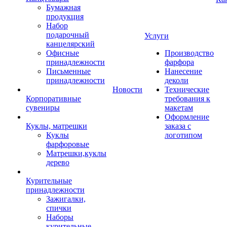
Бумажная
продукция
Набор
подарочный
Услуги
канцелярский
Офисные
Производство
принадлежности
фарфора
Письменные
Нанесение
принадлежности
деколи
Новости
Технические
Корпоративные
требования к
сувениры
макетам
Оформление
Куклы, матрешки
заказа с
Куклы
логотипом
фарфоровые
Матрешки,куклы
дерево
Курительные
принадлежности
Зажигалки,
спички
Наборы
курительные