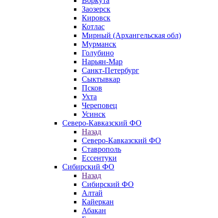
Воркута
Заозерск
Кировск
Котлас
Мирный (Архангельская обл)
Мурманск
Голубино
Нарьян-Мар
Санкт-Петербург
Сыктывкар
Псков
Ухта
Череповец
Усинск
Северо-Кавказский ФО
Назад
Северо-Кавказский ФО
Ставрополь
Ессентуки
Сибирский ФО
Назад
Сибирский ФО
Алтай
Кайеркан
Абакан