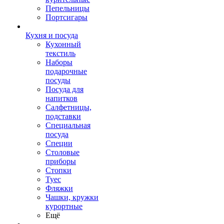
Пепельницы
Портсигары
Кухня и посуда
Кухонный
текстиль
Наборы
подарочные
посуды
Посуда для
напитков
Салфетницы,
подставки
Специальная
посуда
Специи
Столовые
приборы
Стопки
Туес
Фляжки
Чашки, кружки
курортные
Ещё