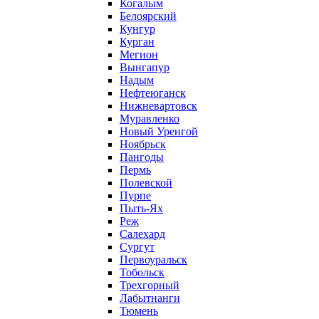
Когалым
Белоярский
Кунгур
Курган
Мегион
Вынгапур
Надым
Нефтеюганск
Нижневартовск
Муравленко
Новый Уренгой
Ноябрьск
Пангоды
Пермь
Полевской
Пурпе
Пыть-Ях
Реж
Салехард
Сургут
Первоуральск
Тобольск
Трехгорный
Лабытнанги
Тюмень