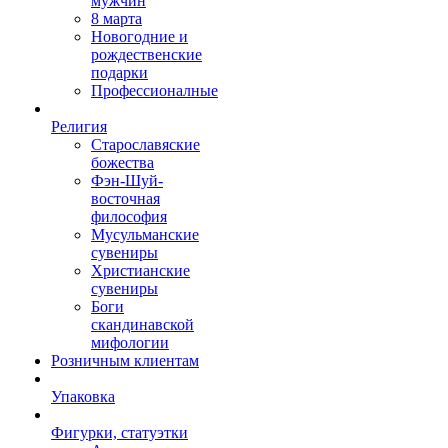
мужчин
8 марта
Новогодние и
рождественские
подарки
Профессионалные
Религия
Старославяские
божества
Фэн-Шуй-
восточная
философия
Мусульманские
сувениры
Христианские
сувениры
Боги
скандинавской
мифологии
Розничным клиентам
Упаковка
Фигурки, статуэтки