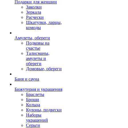
Подарки для женщин
Заколки
Зеркала
Расчески
Шкатулки, ларцы,
комоды
Амулеты, обереги
Подковы на
счастье
Талисманы,
амулеты и
обереги
Домовые, обереги
Баня и сауна
Бижутерия и украшения
Браслеты
Броши
Кольца
Кулоны, подвески
Наборы
украшений
Серьги