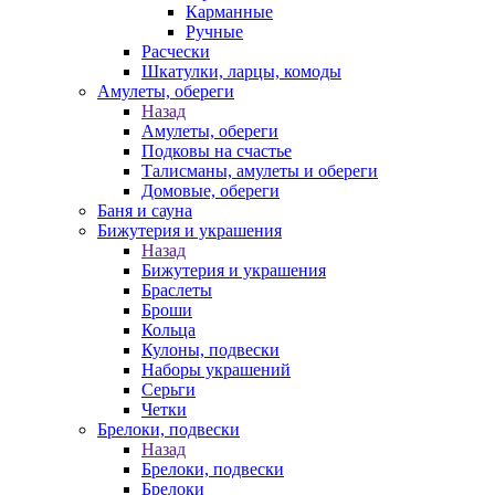
Карманные
Ручные
Расчески
Шкатулки, ларцы, комоды
Амулеты, обереги
Назад
Амулеты, обереги
Подковы на счастье
Талисманы, амулеты и обереги
Домовые, обереги
Баня и сауна
Бижутерия и украшения
Назад
Бижутерия и украшения
Браслеты
Броши
Кольца
Кулоны, подвески
Наборы украшений
Серьги
Четки
Брелоки, подвески
Назад
Брелоки, подвески
Брелоки