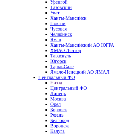
Уренгой
Тазовский
Уват
Ханты-Мансийск
Покачи
Чусовая
Челябинск
Ямал
Ханты-Мансийский АО ЮГРА
ХМАО Лянтор
Тараскуль
Югорск
Тарко-Сале
Ямало-Ненецкий АО ЯМАЛ
Центральный ФО
Назад
Центральный ФО
Липецк
Москва
Орел
Боровск
Рязань
Белгород
Воронеж
Калуга