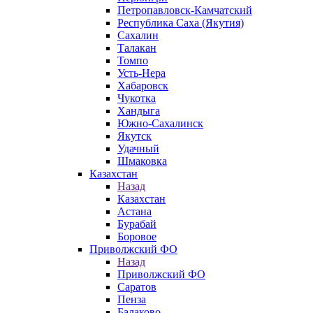
Петропавловск-Камчатский
Республика Саха (Якутия)
Сахалин
Талакан
Томпо
Усть-Нера
Хабаровск
Чукотка
Хандыга
Южно-Сахалинск
Якутск
Удачный
Шмаковка
Казахстан
Назад
Казахстан
Астана
Бурабай
Боровое
Приволжский ФО
Назад
Приволжский ФО
Саратов
Пенза
Балаково