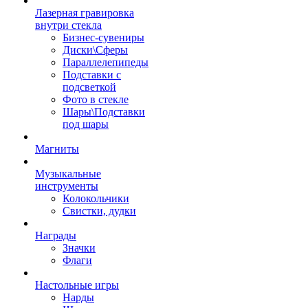
Лазерная гравировка
внутри стекла
Бизнес-сувениры
Диски\Сферы
Параллелепипеды
Подставки с
подсветкой
Фото в стекле
Шары\Подставки
под шары
Магниты
Музыкальные
инструменты
Колокольчики
Свистки, дудки
Награды
Значки
Флаги
Настольные игры
Нарды