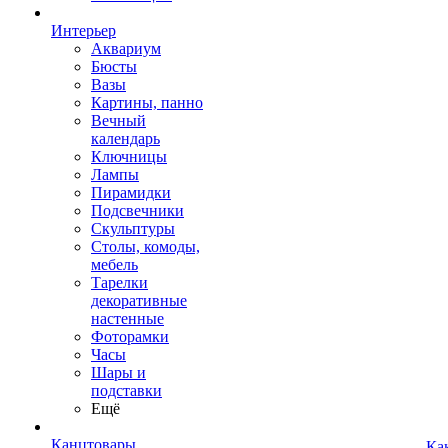
Интерьер
Аквариум
Бюсты
Вазы
Картины, панно
Вечный
календарь
Ключницы
Лампы
Пирамидки
Подсвечники
Скульптуры
Столы, комоды,
мебель
Тарелки
декоративные
настенные
Фоторамки
Часы
Шары и
подставки
Ещё
Канцтовары
Ка