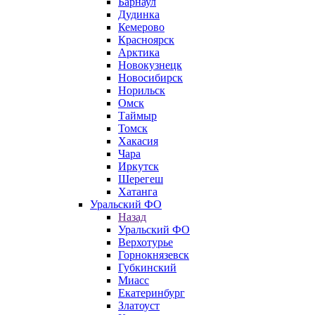
Барнаул
Дудинка
Кемерово
Красноярск
Арктика
Новокузнецк
Новосибирск
Норильск
Омск
Таймыр
Томск
Хакасия
Чара
Иркутск
Шерегеш
Хатанга
Уральский ФО
Назад
Уральский ФО
Верхотурье
Горнокнязевск
Губкинский
Миасс
Екатеринбург
Златоуст