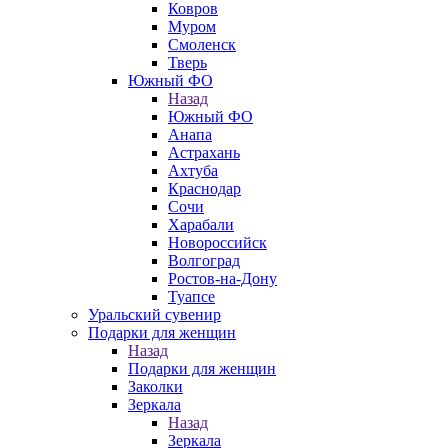
Ковров
Муром
Смоленск
Тверь
Южный ФО
Назад
Южный ФО
Анапа
Астрахань
Ахтуба
Краснодар
Сочи
Харабали
Новороссийск
Волгоград
Ростов-на-Дону
Туапсе
Уральский сувенир
Подарки для женщин
Назад
Подарки для женщин
Заколки
Зеркала
Назад
Зеркала