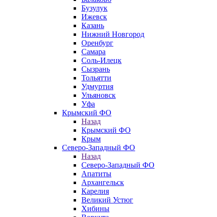
Бузулук
Ижевск
Казань
Нижний Новгород
Оренбург
Самара
Соль-Илецк
Сызрань
Тольятти
Удмуртия
Ульяновск
Уфа
Крымский ФО
Назад
Крымский ФО
Крым
Северо-Западный ФО
Назад
Северо-Западный ФО
Апатиты
Архангельск
Карелия
Великий Устюг
Хибины