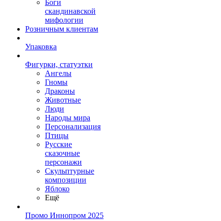
Боги
скандинавской
мифологии
Розничным клиентам
Упаковка
Фигурки, статуэтки
Ангелы
Гномы
Драконы
Животные
Люди
Народы мира
Персонализация
Птицы
Русские
сказочные
персонажи
Скульптурные
композиции
Яблоко
Ещё
Промо Иннопром 2025