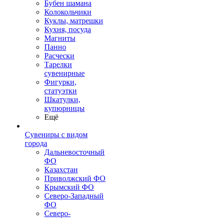
Бубен шамана
Колокольчики
Куклы, матрешки
Кухня, посуда
Магниты
Панно
Расчески
Тарелки
сувенирные
Фигурки,
статуэтки
Шкатулки,
купюрницы
Ещё
Сувениры с видом
города
Дальневосточный
ФО
Казахстан
Приволжский ФО
Крымский ФО
Северо-Западный
ФО
Северо-