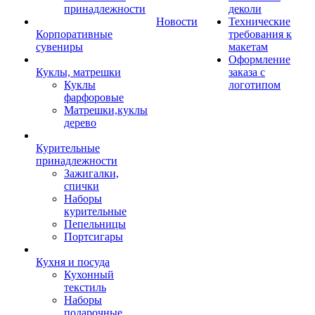
принадлежности
деколи
Новости
Технические
Корпоративные
требования к
сувениры
макетам
Оформление
Куклы, матрешки
заказа с
Куклы
логотипом
фарфоровые
Матрешки,куклы
дерево
Курительные
принадлежности
Зажигалки,
спички
Наборы
курительные
Пепельницы
Портсигары
Кухня и посуда
Кухонный
текстиль
Наборы
подарочные