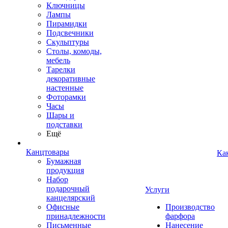
Ключницы
Лампы
Пирамидки
Подсвечники
Скульптуры
Столы, комоды,
мебель
Тарелки
декоративные
настенные
Фоторамки
Часы
Шары и
подставки
Ещё
Канцтовары
Ка
Бумажная
продукция
Набор
подарочный
Услуги
канцелярский
Офисные
Производство
принадлежности
фарфора
Письменные
Нанесение