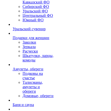
Кавказский ФО
Сибирский ФО
Уральский ФО
Центральный ФО
Южный ФО
Уральский сувенир
Подарки для женщин
Заколки
Зеркала
Расчески
Шкатулки, ларцы,
комоды
Амулеты, обереги
Подковы на
счастье
Талисманы,
амулеты и
обереги
Домовые, обереги
Баня и сауна