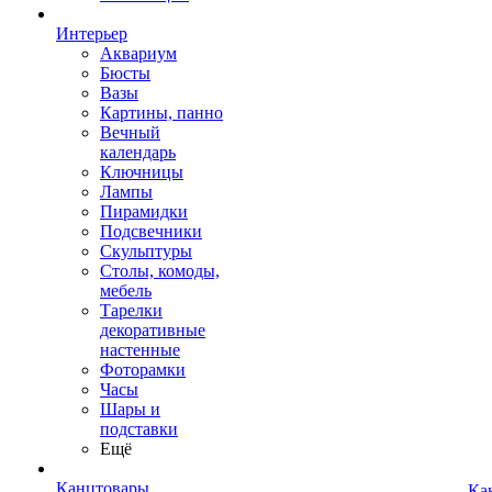
Интерьер
Аквариум
Бюсты
Вазы
Картины, панно
Вечный
календарь
Ключницы
Лампы
Пирамидки
Подсвечники
Скульптуры
Столы, комоды,
мебель
Тарелки
декоративные
настенные
Фоторамки
Часы
Шары и
подставки
Ещё
Канцтовары
Ка