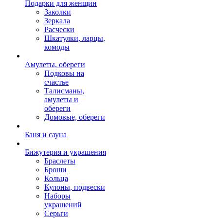
Подарки для женщин
Заколки
Зеркала
Расчески
Шкатулки, ларцы,
комоды
Амулеты, обереги
Подковы на
счастье
Талисманы,
амулеты и
обереги
Домовые, обереги
Баня и сауна
Бижутерия и украшения
Браслеты
Броши
Кольца
Кулоны, подвески
Наборы
украшений
Серьги