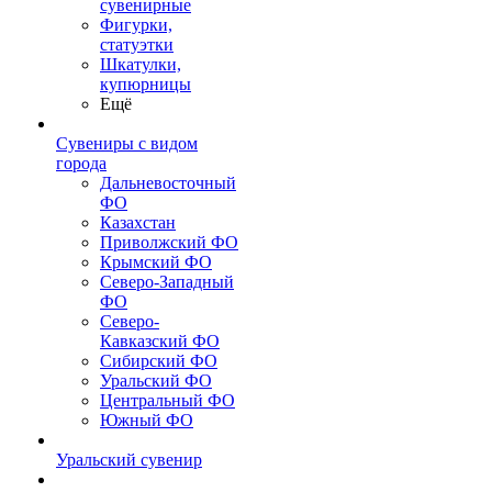
сувенирные
Фигурки,
статуэтки
Шкатулки,
купюрницы
Ещё
Сувениры с видом
города
Дальневосточный
ФО
Казахстан
Приволжский ФО
Крымский ФО
Северо-Западный
ФО
Северо-
Кавказский ФО
Сибирский ФО
Уральский ФО
Центральный ФО
Южный ФО
Уральский сувенир