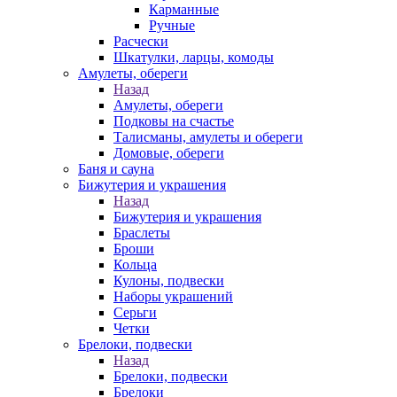
Карманные
Ручные
Расчески
Шкатулки, ларцы, комоды
Амулеты, обереги
Назад
Амулеты, обереги
Подковы на счастье
Талисманы, амулеты и обереги
Домовые, обереги
Баня и сауна
Бижутерия и украшения
Назад
Бижутерия и украшения
Браслеты
Броши
Кольца
Кулоны, подвески
Наборы украшений
Серьги
Четки
Брелоки, подвески
Назад
Брелоки, подвески
Брелоки