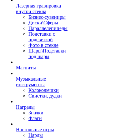
Лазерная гравировка
внутри стекла
Бизнес-сувениры
Диски\Сферы
Параллелепипеды
Подставки с
подсветкой
Фото в стекле
Шары\Подставки
под шары
Магниты
Музыкальные
инструменты
Колокольчики
Свистки, дудки
Награды
Значки
Флаги
Настольные игры
Нарды