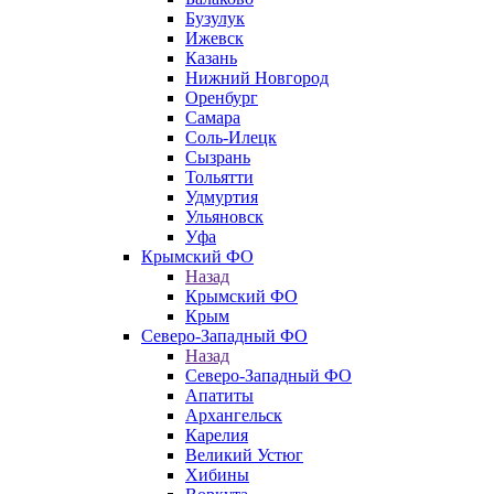
Бузулук
Ижевск
Казань
Нижний Новгород
Оренбург
Самара
Соль-Илецк
Сызрань
Тольятти
Удмуртия
Ульяновск
Уфа
Крымский ФО
Назад
Крымский ФО
Крым
Северо-Западный ФО
Назад
Северо-Западный ФО
Апатиты
Архангельск
Карелия
Великий Устюг
Хибины