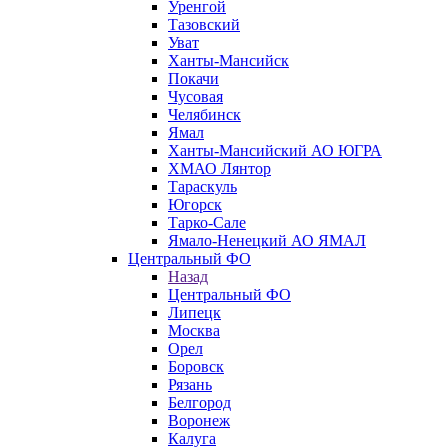
Уренгой
Тазовский
Уват
Ханты-Мансийск
Покачи
Чусовая
Челябинск
Ямал
Ханты-Мансийский АО ЮГРА
ХМАО Лянтор
Тараскуль
Югорск
Тарко-Сале
Ямало-Ненецкий АО ЯМАЛ
Центральный ФО
Назад
Центральный ФО
Липецк
Москва
Орел
Боровск
Рязань
Белгород
Воронеж
Калуга