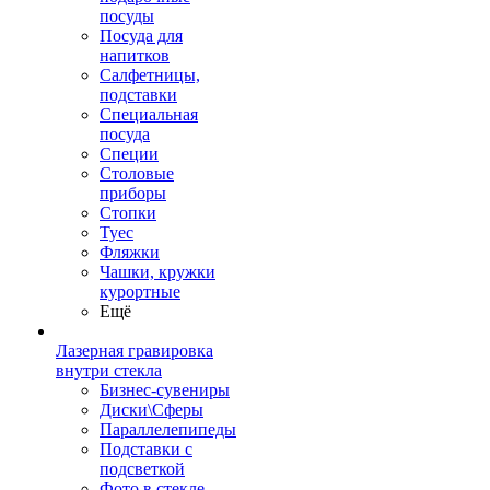
посуды
Посуда для
напитков
Салфетницы,
подставки
Специальная
посуда
Специи
Столовые
приборы
Стопки
Туес
Фляжки
Чашки, кружки
курортные
Ещё
Лазерная гравировка
внутри стекла
Бизнес-сувениры
Диски\Сферы
Параллелепипеды
Подставки с
подсветкой
Фото в стекле