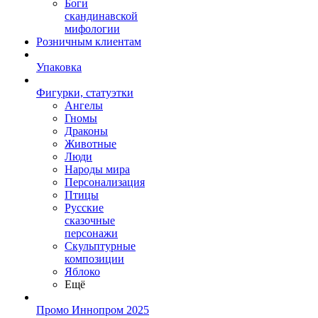
Боги
скандинавской
мифологии
Розничным клиентам
Упаковка
Фигурки, статуэтки
Ангелы
Гномы
Драконы
Животные
Люди
Народы мира
Персонализация
Птицы
Русские
сказочные
персонажи
Скульптурные
композиции
Яблоко
Ещё
Промо Иннопром 2025