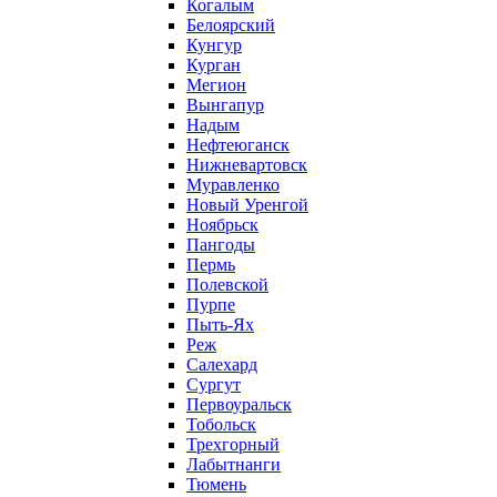
Когалым
Белоярский
Кунгур
Курган
Мегион
Вынгапур
Надым
Нефтеюганск
Нижневартовск
Муравленко
Новый Уренгой
Ноябрьск
Пангоды
Пермь
Полевской
Пурпе
Пыть-Ях
Реж
Салехард
Сургут
Первоуральск
Тобольск
Трехгорный
Лабытнанги
Тюмень