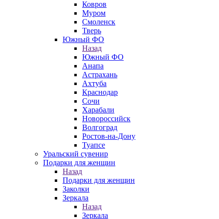
Ковров
Муром
Смоленск
Тверь
Южный ФО
Назад
Южный ФО
Анапа
Астрахань
Ахтуба
Краснодар
Сочи
Харабали
Новороссийск
Волгоград
Ростов-на-Дону
Туапсе
Уральский сувенир
Подарки для женщин
Назад
Подарки для женщин
Заколки
Зеркала
Назад
Зеркала