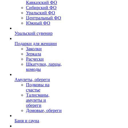
Кавказский ФО
Сибирский ФО
Уральский ФО
Центральный ФО
Южный ФО
Уральский сувенир
Подарки для женщин
Заколки
Зеркала
Расчески
Шкатулки, ларцы,
комоды
Амулеты, обереги
Подковы на
счастье
Талисманы,
амулеты и
обереги
Домовые, обереги
Баня и сауна