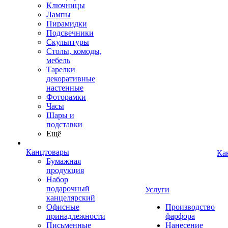
Ключницы
Лампы
Пирамидки
Подсвечники
Скульптуры
Столы, комоды,
мебель
Тарелки
декоративные
настенные
Фоторамки
Часы
Шары и
подставки
Ещё
Канцтовары
Ка
Бумажная
продукция
Набор
подарочный
Услуги
канцелярский
Офисные
Производство
принадлежности
фарфора
Письменные
Нанесение