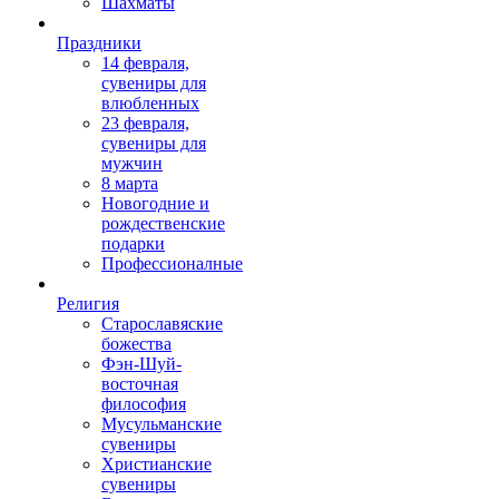
Шахматы
Праздники
14 февраля,
сувениры для
влюбленных
23 февраля,
сувениры для
мужчин
8 марта
Новогодние и
рождественские
подарки
Профессионалные
Религия
Старославяские
божества
Фэн-Шуй-
восточная
философия
Мусульманские
сувениры
Христианские
сувениры