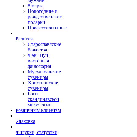
мужчин
8 марта
Новогодние и
рождественские
подарки
Профессионалные
Религия
Старославяские
божества
Фэн-Шуй-
восточная
философия
Мусульманские
сувениры
Христианские
сувениры
Боги
скандинавской
мифологии
Розничным клиентам
Упаковка
Фигурки, статуэтки