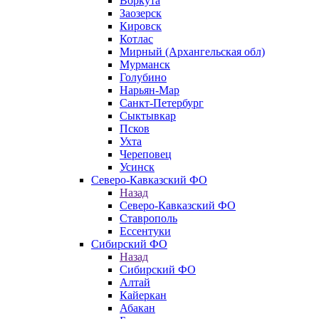
Воркута
Заозерск
Кировск
Котлас
Мирный (Архангельская обл)
Мурманск
Голубино
Нарьян-Мар
Санкт-Петербург
Сыктывкар
Псков
Ухта
Череповец
Усинск
Северо-Кавказский ФО
Назад
Северо-Кавказский ФО
Ставрополь
Ессентуки
Сибирский ФО
Назад
Сибирский ФО
Алтай
Кайеркан
Абакан