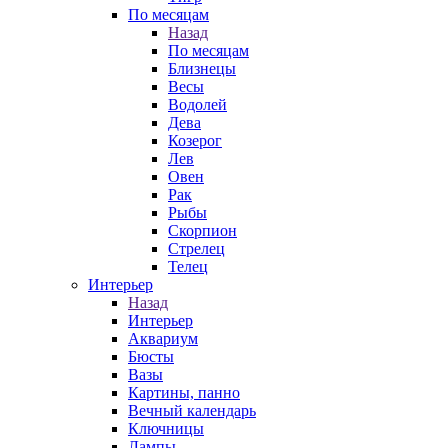
По месяцам
Назад
По месяцам
Близнецы
Весы
Водолей
Дева
Козерог
Лев
Овен
Рак
Рыбы
Скорпион
Стрелец
Телец
Интерьер
Назад
Интерьер
Аквариум
Бюсты
Вазы
Картины, панно
Вечный календарь
Ключницы
Лампы