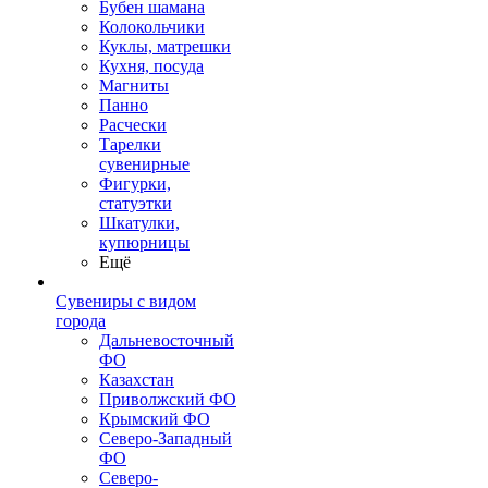
Бубен шамана
Колокольчики
Куклы, матрешки
Кухня, посуда
Магниты
Панно
Расчески
Тарелки
сувенирные
Фигурки,
статуэтки
Шкатулки,
купюрницы
Ещё
Сувениры с видом
города
Дальневосточный
ФО
Казахстан
Приволжский ФО
Крымский ФО
Северо-Западный
ФО
Северо-