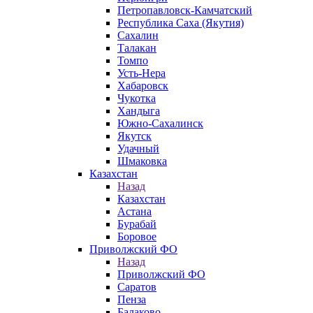
Петропавловск-Камчатский
Республика Саха (Якутия)
Сахалин
Талакан
Томпо
Усть-Нера
Хабаровск
Чукотка
Хандыга
Южно-Сахалинск
Якутск
Удачный
Шмаковка
Казахстан
Назад
Казахстан
Астана
Бурабай
Боровое
Приволжский ФО
Назад
Приволжский ФО
Саратов
Пенза
Балаково