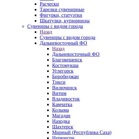
Расчески
Тарелки сувенирные
Фигурки, статуэтки
Шкатулки, купюрницы
Сувениры с видом города
Назад
Сувениры с видом города
Дальневосточный ФО
Назад
Дальневосточный ФО
Благовещенск
Костомукша
Углегорск
Биробиджан
Тикси
Вилючинск
Витим
Владивосток
Камчатка
Колыма
Магадан
Находка
Шахтерск
Мирный (Республика Саха)
Нерюнгри