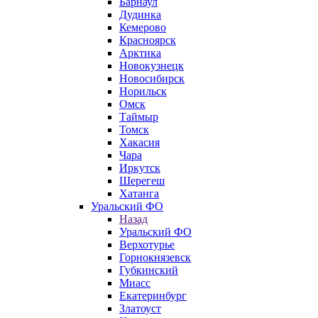
Барнаул
Дудинка
Кемерово
Красноярск
Арктика
Новокузнецк
Новосибирск
Норильск
Омск
Таймыр
Томск
Хакасия
Чара
Иркутск
Шерегеш
Хатанга
Уральский ФО
Назад
Уральский ФО
Верхотурье
Горнокнязевск
Губкинский
Миасс
Екатеринбург
Златоуст