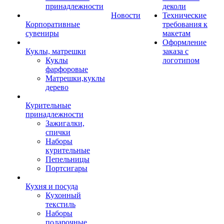
принадлежности
деколи
Новости
Технические
Корпоративные
требования к
сувениры
макетам
Оформление
Куклы, матрешки
заказа с
Куклы
логотипом
фарфоровые
Матрешки,куклы
дерево
Курительные
принадлежности
Зажигалки,
спички
Наборы
курительные
Пепельницы
Портсигары
Кухня и посуда
Кухонный
текстиль
Наборы
подарочные