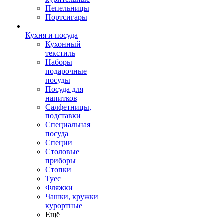
Пепельницы
Портсигары
Кухня и посуда
Кухонный
текстиль
Наборы
подарочные
посуды
Посуда для
напитков
Салфетницы,
подставки
Специальная
посуда
Специи
Столовые
приборы
Стопки
Туес
Фляжки
Чашки, кружки
курортные
Ещё