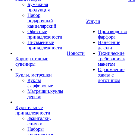
Бумажная
продукция
Набор
подарочный
Услуги
канцелярский
Офисные
Производство
принадлежности
фарфора
Письменные
Нанесение
принадлежности
деколи
Новости
Технические
Корпоративные
требования к
сувениры
макетам
Оформление
Куклы, матрешки
заказа с
Куклы
логотипом
фарфоровые
Матрешки,куклы
дерево
Курительные
принадлежности
Зажигалки,
спички
Наборы
курительные