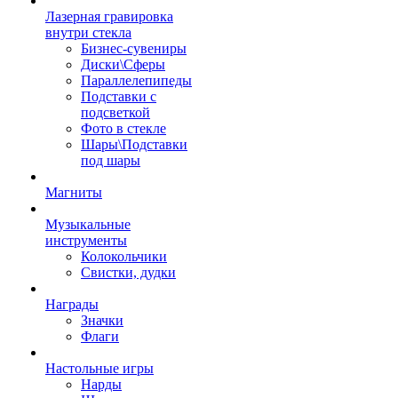
Лазерная гравировка
внутри стекла
Бизнес-сувениры
Диски\Сферы
Параллелепипеды
Подставки с
подсветкой
Фото в стекле
Шары\Подставки
под шары
Магниты
Музыкальные
инструменты
Колокольчики
Свистки, дудки
Награды
Значки
Флаги
Настольные игры
Нарды