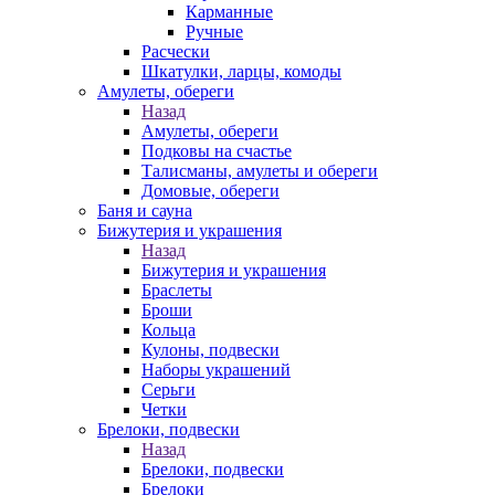
Карманные
Ручные
Расчески
Шкатулки, ларцы, комоды
Амулеты, обереги
Назад
Амулеты, обереги
Подковы на счастье
Талисманы, амулеты и обереги
Домовые, обереги
Баня и сауна
Бижутерия и украшения
Назад
Бижутерия и украшения
Браслеты
Броши
Кольца
Кулоны, подвески
Наборы украшений
Серьги
Четки
Брелоки, подвески
Назад
Брелоки, подвески
Брелоки