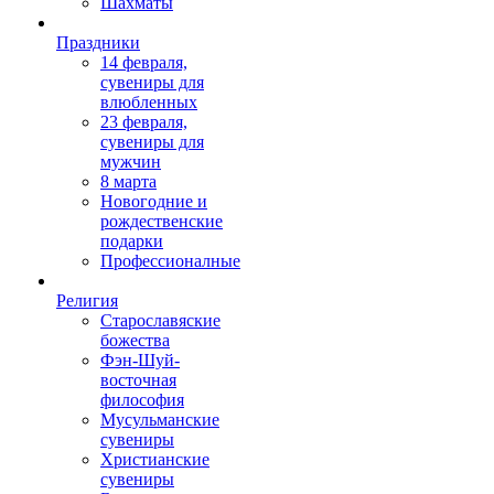
Шахматы
Праздники
14 февраля,
сувениры для
влюбленных
23 февраля,
сувениры для
мужчин
8 марта
Новогодние и
рождественские
подарки
Профессионалные
Религия
Старославяские
божества
Фэн-Шуй-
восточная
философия
Мусульманские
сувениры
Христианские
сувениры