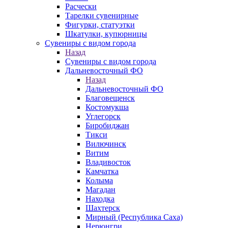
Расчески
Тарелки сувенирные
Фигурки, статуэтки
Шкатулки, купюрницы
Сувениры с видом города
Назад
Сувениры с видом города
Дальневосточный ФО
Назад
Дальневосточный ФО
Благовещенск
Костомукша
Углегорск
Биробиджан
Тикси
Вилючинск
Витим
Владивосток
Камчатка
Колыма
Магадан
Находка
Шахтерск
Мирный (Республика Саха)
Нерюнгри