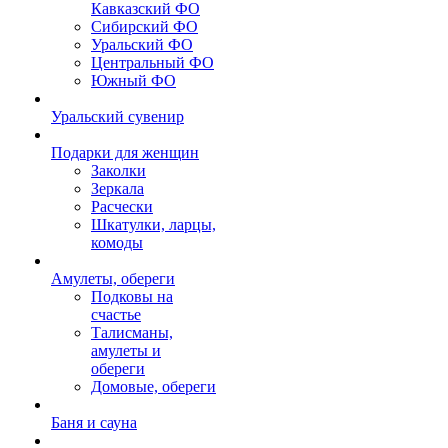
Кавказский ФО
Сибирский ФО
Уральский ФО
Центральный ФО
Южный ФО
Уральский сувенир
Подарки для женщин
Заколки
Зеркала
Расчески
Шкатулки, ларцы,
комоды
Амулеты, обереги
Подковы на
счастье
Талисманы,
амулеты и
обереги
Домовые, обереги
Баня и сауна