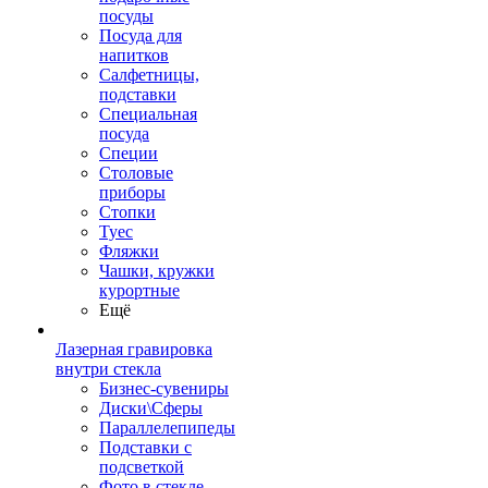
посуды
Посуда для
напитков
Салфетницы,
подставки
Специальная
посуда
Специи
Столовые
приборы
Стопки
Туес
Фляжки
Чашки, кружки
курортные
Ещё
Лазерная гравировка
внутри стекла
Бизнес-сувениры
Диски\Сферы
Параллелепипеды
Подставки с
подсветкой
Фото в стекле