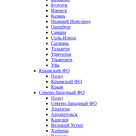
Бузулук
Ижевск
Казань
Нижний Новгород
Оренбург
Самара
Соль-Илецк
Сызрань
Тольятти
Удмуртия
Ульяновск
Уфа
Крымский ФО
Назад
Крымский ФО
Крым
Северо-Западный ФО
Назад
Северо-Западный ФО
Апатиты
Архангельск
Карелия
Великий Устюг
Хибины