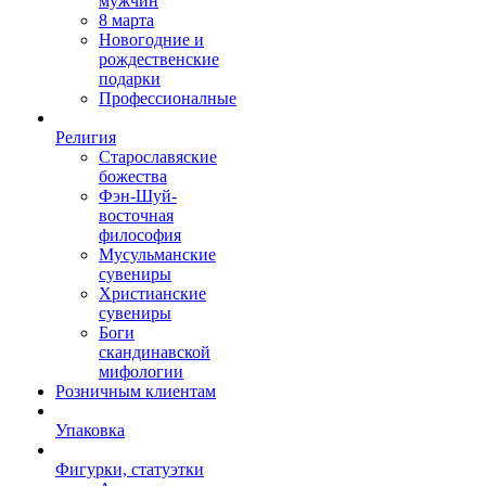
мужчин
8 марта
Новогодние и
рождественские
подарки
Профессионалные
Религия
Старославяские
божества
Фэн-Шуй-
восточная
философия
Мусульманские
сувениры
Христианские
сувениры
Боги
скандинавской
мифологии
Розничным клиентам
Упаковка
Фигурки, статуэтки