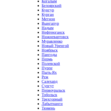
Когалым
Белоярский
Кунгур
Курган
Мегион
Вынгапур
Надым
Нефтеюганск
Нижневартовск
Муравленко
Новый Уренгой
Ноябрьск
Пангоды
Пермь
Полевской
Пурпе
Пыть-Ях
Реж
Салехард
Сургут
Первоуральск
Тобольск
Трехгорный
Лабытнанги
Тюмень