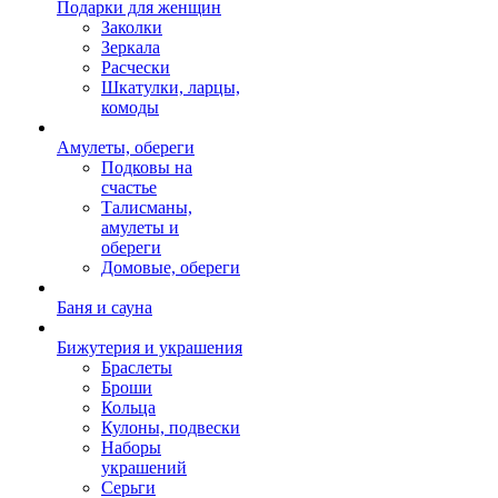
Подарки для женщин
Заколки
Зеркала
Расчески
Шкатулки, ларцы,
комоды
Амулеты, обереги
Подковы на
счастье
Талисманы,
амулеты и
обереги
Домовые, обереги
Баня и сауна
Бижутерия и украшения
Браслеты
Броши
Кольца
Кулоны, подвески
Наборы
украшений
Серьги