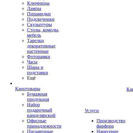
Ключницы
Лампы
Пирамидки
Подсвечники
Скульптуры
Столы, комоды,
мебель
Тарелки
декоративные
настенные
Фоторамки
Часы
Шары и
подставки
Ещё
Канцтовары
Ка
Бумажная
продукция
Набор
подарочный
Услуги
канцелярский
Офисные
Производство
принадлежности
фарфора
Письменные
Нанесение