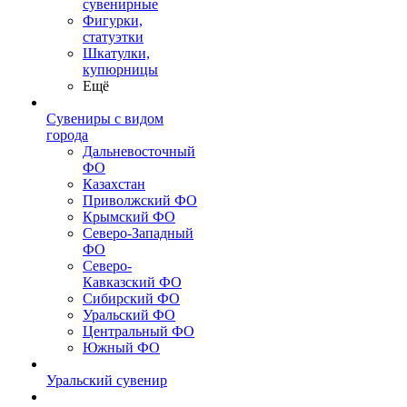
сувенирные
Фигурки,
статуэтки
Шкатулки,
купюрницы
Ещё
Сувениры с видом
города
Дальневосточный
ФО
Казахстан
Приволжский ФО
Крымский ФО
Северо-Западный
ФО
Северо-
Кавказский ФО
Сибирский ФО
Уральский ФО
Центральный ФО
Южный ФО
Уральский сувенир