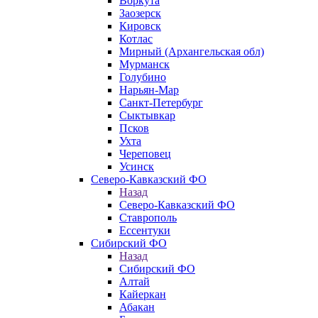
Воркута
Заозерск
Кировск
Котлас
Мирный (Архангельская обл)
Мурманск
Голубино
Нарьян-Мар
Санкт-Петербург
Сыктывкар
Псков
Ухта
Череповец
Усинск
Северо-Кавказский ФО
Назад
Северо-Кавказский ФО
Ставрополь
Ессентуки
Сибирский ФО
Назад
Сибирский ФО
Алтай
Кайеркан
Абакан