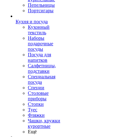
Пепельницы
Портсигары
Кухня и посуда
Кухонный
текстиль
Наборы
подарочные
посуды
Посуда для
напитков
Салфетницы,
подставки
Специальная
посуда
Специи
Столовые
приборы
Стопки
Туес
Фляжки
Чашки, кружки
курортные
Ещё