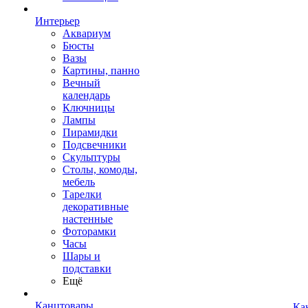
Интерьер
Аквариум
Бюсты
Вазы
Картины, панно
Вечный
календарь
Ключницы
Лампы
Пирамидки
Подсвечники
Скульптуры
Столы, комоды,
мебель
Тарелки
декоративные
настенные
Фоторамки
Часы
Шары и
подставки
Ещё
Канцтовары
Ка