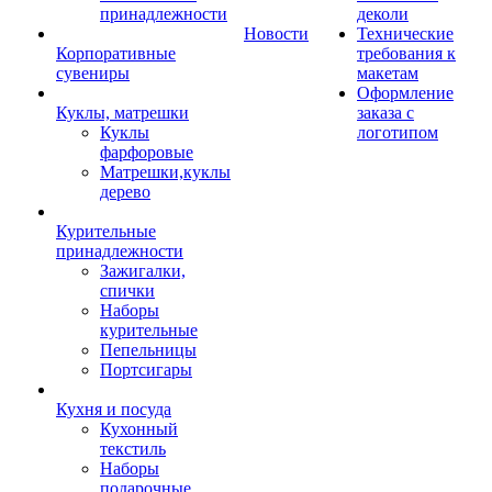
принадлежности
деколи
Новости
Технические
Корпоративные
требования к
сувениры
макетам
Оформление
Куклы, матрешки
заказа с
Куклы
логотипом
фарфоровые
Матрешки,куклы
дерево
Курительные
принадлежности
Зажигалки,
спички
Наборы
курительные
Пепельницы
Портсигары
Кухня и посуда
Кухонный
текстиль
Наборы
подарочные