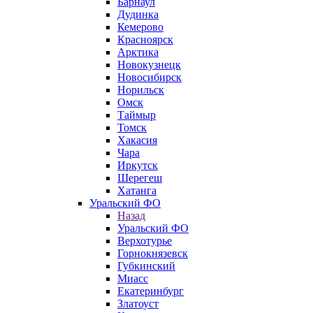
Барнаул
Дудинка
Кемерово
Красноярск
Арктика
Новокузнецк
Новосибирск
Норильск
Омск
Таймыр
Томск
Хакасия
Чара
Иркутск
Шерегеш
Хатанга
Уральский ФО
Назад
Уральский ФО
Верхотурье
Горнокнязевск
Губкинский
Миасс
Екатеринбург
Златоуст