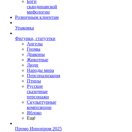
Боги
скандинавской
мифологии
Розничным клиентам
Упаковка
Фигурки, статуэтки
Ангелы
Гномы
Драконы
Животные
Люди
Народы мира
Персонализация
Птицы
Русские
сказочные
персонажи
Скульптурные
композиции
Яблоко
Ещё
Промо Иннопром 2025