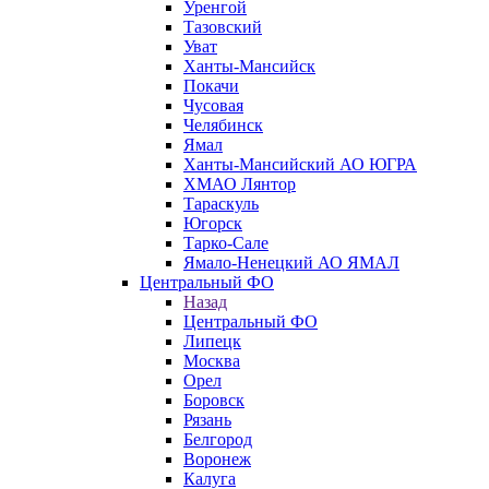
Уренгой
Тазовский
Уват
Ханты-Мансийск
Покачи
Чусовая
Челябинск
Ямал
Ханты-Мансийский АО ЮГРА
ХМАО Лянтор
Тараскуль
Югорск
Тарко-Сале
Ямало-Ненецкий АО ЯМАЛ
Центральный ФО
Назад
Центральный ФО
Липецк
Москва
Орел
Боровск
Рязань
Белгород
Воронеж
Калуга