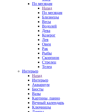
По месяцам
Назад
По месяцам
Близнецы
Весы
Водолей
Дева
Козерог
Лев
Овен
Рак
Рыбы
Скорпион
Стрелец
Телец
Интерьер
Назад
Интерьер
Аквариум
Бюсты
Вазы
Картины, панно
Вечный календарь
Ключницы
Лампы