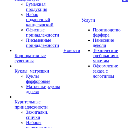
Бумажная
продукция
Набор
подарочный
Услуги
канцелярский
Офисные
Производство
принадлежности
фарфора
Письменные
Нанесение
принадлежности
деколи
Новости
Технические
Корпоративные
требования к
сувениры
макетам
Оформление
Куклы, матрешки
заказа с
Куклы
логотипом
фарфоровые
Матрешки,куклы
дерево
Курительные
принадлежности
Зажигалки,
спички
Наборы
курительные