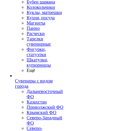
Бубен шамана
Колокольчики
Куклы, матрешки
Кухня, посуда
Магниты
Панно
Расчески
Тарелки
сувенирные
Фигурки,
статуэтки
Шкатулки,
купюрницы
Ещё
Сувениры с видом
города
Дальневосточный
ФО
Казахстан
Приволжский ФО
Крымский ФО
Северо-Западный
ФО
Северо-