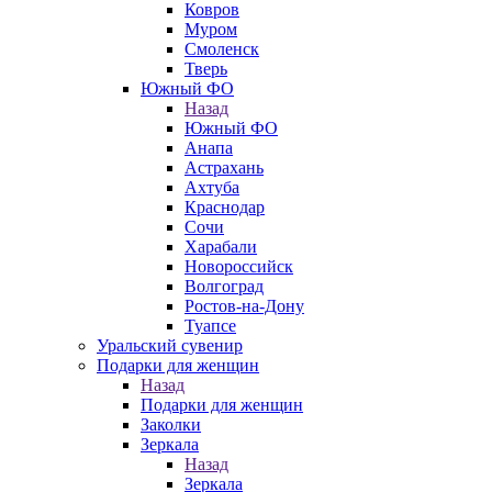
Ковров
Муром
Смоленск
Тверь
Южный ФО
Назад
Южный ФО
Анапа
Астрахань
Ахтуба
Краснодар
Сочи
Харабали
Новороссийск
Волгоград
Ростов-на-Дону
Туапсе
Уральский сувенир
Подарки для женщин
Назад
Подарки для женщин
Заколки
Зеркала
Назад
Зеркала