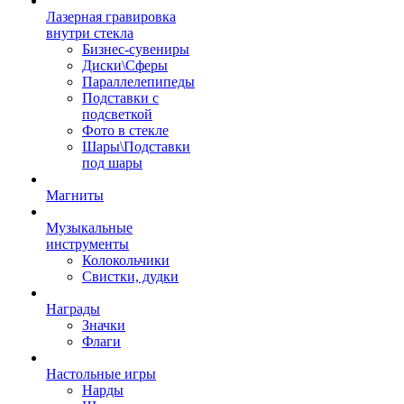
Лазерная гравировка
внутри стекла
Бизнес-сувениры
Диски\Сферы
Параллелепипеды
Подставки с
подсветкой
Фото в стекле
Шары\Подставки
под шары
Магниты
Музыкальные
инструменты
Колокольчики
Свистки, дудки
Награды
Значки
Флаги
Настольные игры
Нарды