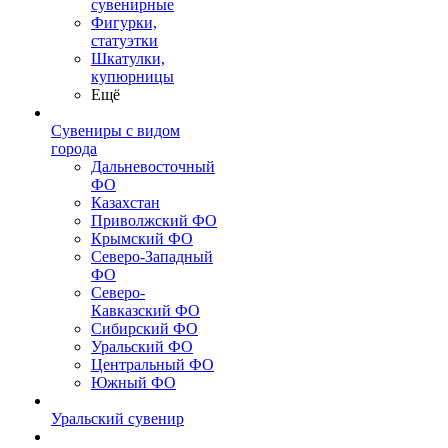
сувенирные
Фигурки,
статуэтки
Шкатулки,
купюрницы
Ещё
Сувениры с видом
города
Дальневосточный
ФО
Казахстан
Приволжский ФО
Крымский ФО
Северо-Западный
ФО
Северо-
Кавказский ФО
Сибирский ФО
Уральский ФО
Центральный ФО
Южный ФО
Уральский сувенир