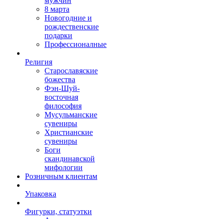
мужчин
8 марта
Новогодние и
рождественские
подарки
Профессионалные
Религия
Старославяские
божества
Фэн-Шуй-
восточная
философия
Мусульманские
сувениры
Христианские
сувениры
Боги
скандинавской
мифологии
Розничным клиентам
Упаковка
Фигурки, статуэтки