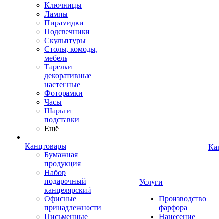
Ключницы
Лампы
Пирамидки
Подсвечники
Скульптуры
Столы, комоды,
мебель
Тарелки
декоративные
настенные
Фоторамки
Часы
Шары и
подставки
Ещё
Канцтовары
Ка
Бумажная
продукция
Набор
подарочный
Услуги
канцелярский
Офисные
Производство
принадлежности
фарфора
Письменные
Нанесение