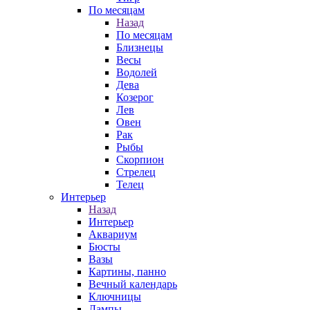
По месяцам
Назад
По месяцам
Близнецы
Весы
Водолей
Дева
Козерог
Лев
Овен
Рак
Рыбы
Скорпион
Стрелец
Телец
Интерьер
Назад
Интерьер
Аквариум
Бюсты
Вазы
Картины, панно
Вечный календарь
Ключницы
Лампы