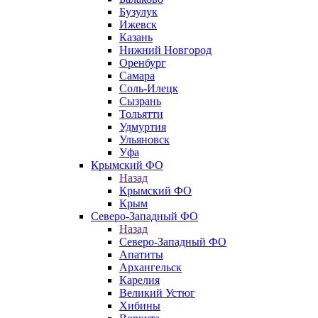
Бузулук
Ижевск
Казань
Нижний Новгород
Оренбург
Самара
Соль-Илецк
Сызрань
Тольятти
Удмуртия
Ульяновск
Уфа
Крымский ФО
Назад
Крымский ФО
Крым
Северо-Западный ФО
Назад
Северо-Западный ФО
Апатиты
Архангельск
Карелия
Великий Устюг
Хибины