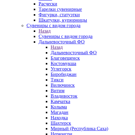
Расчески
Тарелки сувенирные
Фигурки, статуэтки
Шкатулки, купюрницы
Сувениры с видом города
Назад
Сувениры с видом города
Дальневосточный ФО
Назад
Дальневосточный ФО
Благовещенск
Костомукша
Углегорск
Биробиджан
Тикси
Вилючинск
Витим
Владивосток
Камчатка
Колыма
Магадан
Находка
Шахтерск
Мирный (Республика Саха)
Нерюнгри