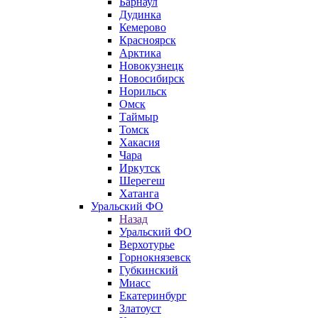
Барнаул
Дудинка
Кемерово
Красноярск
Арктика
Новокузнецк
Новосибирск
Норильск
Омск
Таймыр
Томск
Хакасия
Чара
Иркутск
Шерегеш
Хатанга
Уральский ФО
Назад
Уральский ФО
Верхотурье
Горнокнязевск
Губкинский
Миасс
Екатеринбург
Златоуст