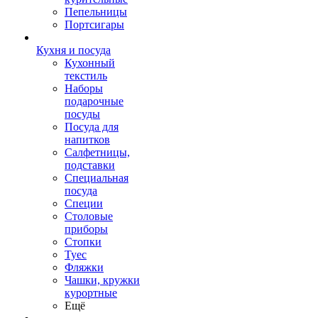
Пепельницы
Портсигары
Кухня и посуда
Кухонный
текстиль
Наборы
подарочные
посуды
Посуда для
напитков
Салфетницы,
подставки
Специальная
посуда
Специи
Столовые
приборы
Стопки
Туес
Фляжки
Чашки, кружки
курортные
Ещё