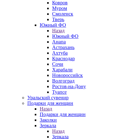
Ковров
Муром
Смоленск
Тверь
Южный ФО
Назад
Южный ФО
Анапа
Астрахань
Ахтуба
Краснодар
Сочи
Харабали
Новороссийск
Волгоград
Ростов-на-Дону
Туапсе
Уральский сувенир
Подарки для женщин
Назад
Подарки для женщин
Заколки
Зеркала
Назад
Зеркала