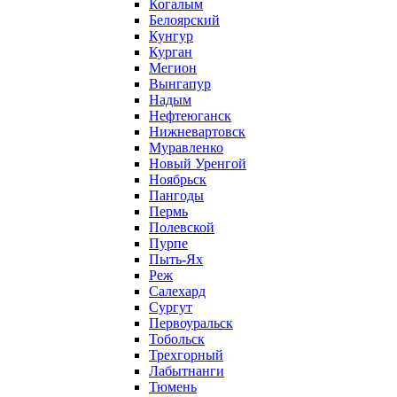
Когалым
Белоярский
Кунгур
Курган
Мегион
Вынгапур
Надым
Нефтеюганск
Нижневартовск
Муравленко
Новый Уренгой
Ноябрьск
Пангоды
Пермь
Полевской
Пурпе
Пыть-Ях
Реж
Салехард
Сургут
Первоуральск
Тобольск
Трехгорный
Лабытнанги
Тюмень