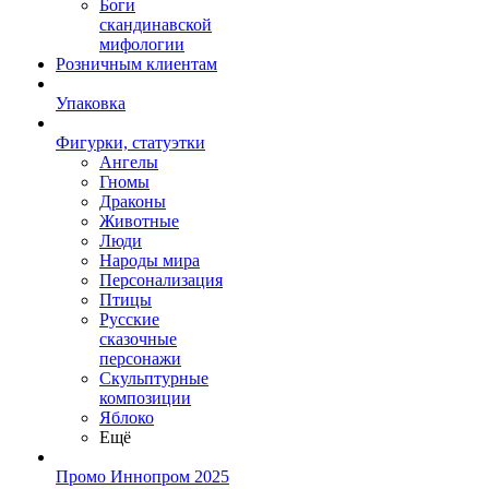
Боги
скандинавской
мифологии
Розничным клиентам
Упаковка
Фигурки, статуэтки
Ангелы
Гномы
Драконы
Животные
Люди
Народы мира
Персонализация
Птицы
Русские
сказочные
персонажи
Скульптурные
композиции
Яблоко
Ещё
Промо Иннопром 2025