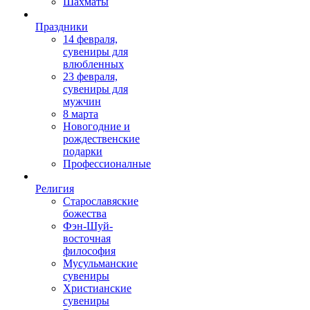
Шахматы
Праздники
14 февраля,
сувениры для
влюбленных
23 февраля,
сувениры для
мужчин
8 марта
Новогодние и
рождественские
подарки
Профессионалные
Религия
Старославяские
божества
Фэн-Шуй-
восточная
философия
Мусульманские
сувениры
Христианские
сувениры