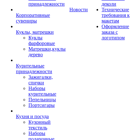
принадлежности
деколи
Новости
Технические
Корпоративные
требования к
сувениры
макетам
Оформление
Куклы, матрешки
заказа с
Куклы
логотипом
фарфоровые
Матрешки,куклы
дерево
Курительные
принадлежности
Зажигалки,
спички
Наборы
курительные
Пепельницы
Портсигары
Кухня и посуда
Кухонный
текстиль
Наборы
подарочные