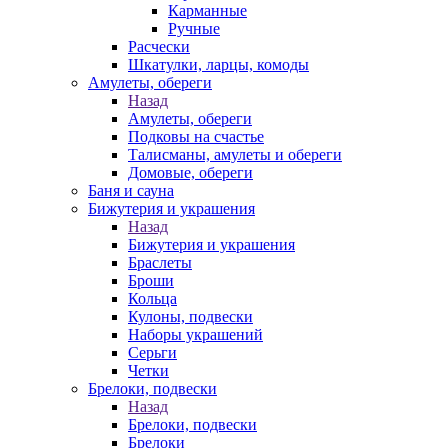
Карманные
Ручные
Расчески
Шкатулки, ларцы, комоды
Амулеты, обереги
Назад
Амулеты, обереги
Подковы на счастье
Талисманы, амулеты и обереги
Домовые, обереги
Баня и сауна
Бижутерия и украшения
Назад
Бижутерия и украшения
Браслеты
Броши
Кольца
Кулоны, подвески
Наборы украшений
Серьги
Четки
Брелоки, подвески
Назад
Брелоки, подвески
Брелоки