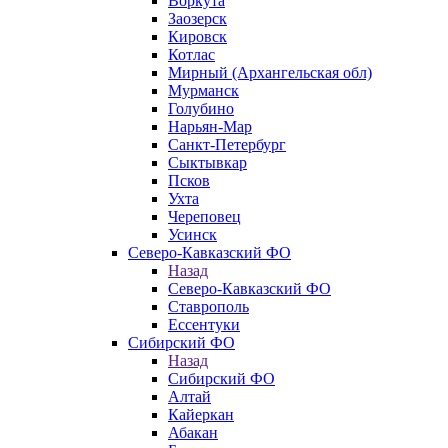
Воркута
Заозерск
Кировск
Котлас
Мирный (Архангельская обл)
Мурманск
Голубино
Нарьян-Мар
Санкт-Петербург
Сыктывкар
Псков
Ухта
Череповец
Усинск
Северо-Кавказский ФО
Назад
Северо-Кавказский ФО
Ставрополь
Ессентуки
Сибирский ФО
Назад
Сибирский ФО
Алтай
Кайеркан
Абакан