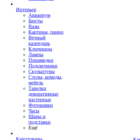
Интерьер
Аквариум
Бюсты
Вазы
Картины, панно
Вечный
календарь
Ключницы
Лампы
Пирамидки
Подсвечники
Скульптуры
Столы, комоды,
мебель
Тарелки
декоративные
настенные
Фоторамки
Часы
Шары и
подставки
Ещё
Канцтовары
Ка