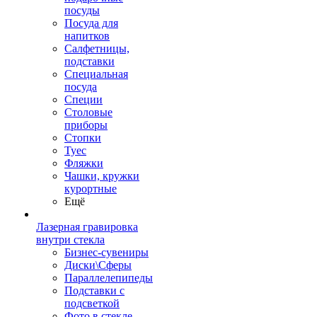
посуды
Посуда для
напитков
Салфетницы,
подставки
Специальная
посуда
Специи
Столовые
приборы
Стопки
Туес
Фляжки
Чашки, кружки
курортные
Ещё
Лазерная гравировка
внутри стекла
Бизнес-сувениры
Диски\Сферы
Параллелепипеды
Подставки с
подсветкой
Фото в стекле