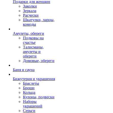
Подарки для женщин
Заколки
Зеркала
Расчески
Шкатулки, ларцы,
комоды
Амулеты, обереги
Подковы на
счастье
Талисманы,
амулеты и
обереги
Домовые, обереги
Баня и сауна
Бижутерия и украшения
Браслеты
Броши
Кольца
Кулоны, подвески
Наборы
украшений
Серьги