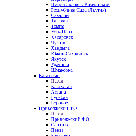
Петропавловск-Камчатский
Республика Саха (Якутия)
Сахалин
Талакан
Томпо
Усть-Нера
Хабаровск
Чукотка
Хандыга
Южно-Сахалинск
Якутск
Удачный
Шмаковка
Казахстан
Назад
Казахстан
Астана
Бурабай
Боровое
Приволжский ФО
Назад
Приволжский ФО
Саратов
Пенза
Балаково