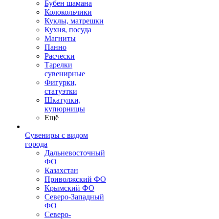
Бубен шамана
Колокольчики
Куклы, матрешки
Кухня, посуда
Магниты
Панно
Расчески
Тарелки
сувенирные
Фигурки,
статуэтки
Шкатулки,
купюрницы
Ещё
Сувениры с видом
города
Дальневосточный
ФО
Казахстан
Приволжский ФО
Крымский ФО
Северо-Западный
ФО
Северо-