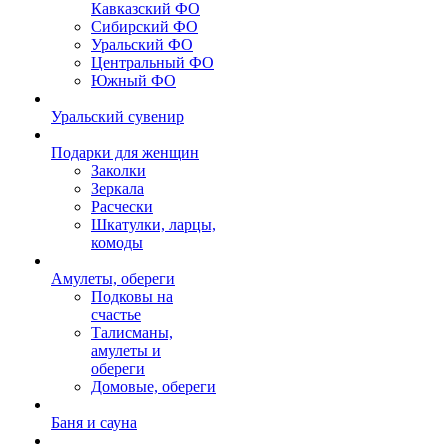
Кавказский ФО
Сибирский ФО
Уральский ФО
Центральный ФО
Южный ФО
Уральский сувенир
Подарки для женщин
Заколки
Зеркала
Расчески
Шкатулки, ларцы,
комоды
Амулеты, обереги
Подковы на
счастье
Талисманы,
амулеты и
обереги
Домовые, обереги
Баня и сауна