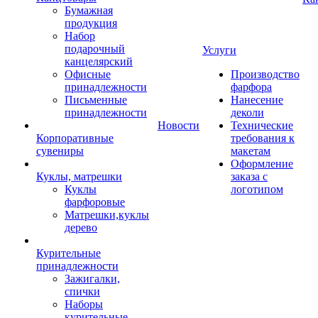
Бумажная
продукция
Набор
подарочный
Услуги
канцелярский
Офисные
Производство
принадлежности
фарфора
Письменные
Нанесение
принадлежности
деколи
Новости
Технические
Корпоративные
требования к
сувениры
макетам
Оформление
Куклы, матрешки
заказа с
Куклы
логотипом
фарфоровые
Матрешки,куклы
дерево
Курительные
принадлежности
Зажигалки,
спички
Наборы
курительные