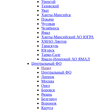
Уренгой
Тазовский
Уват
Ханты-Мансийск
Покачи
Чусовая
Челябинск
Ямал
Ханты-Мансийский АО ЮГРА
ХМАО Лянтор
Тараскуль
Югорск
Тарко-Сале
Ямало-Ненецкий АО ЯМАЛ
Центральный ФО
Назад
Центральный ФО
Липецк
Москва
Орел
Боровск
Рязань
Белгород
Воронеж
Калуга