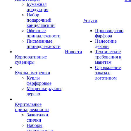
Бумажная
продукция
Набор
подарочный
Услуги
канцелярский
Офисные
Производство
принадлежности
фарфора
Письменные
Нанесение
принадлежности
деколи
Новости
Технические
Корпоративные
требования к
сувениры
макетам
Оформление
Куклы, матрешки
заказа с
Куклы
логотипом
фарфоровые
Матрешки,куклы
дерево
Курительные
принадлежности
Зажигалки,
спички
Наборы
курительные