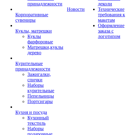
принадлежности
деколи
Новости
Технические
Корпоративные
требования к
сувениры
макетам
Оформление
Куклы, матрешки
заказа с
Куклы
логотипом
фарфоровые
Матрешки,куклы
дерево
Курительные
принадлежности
Зажигалки,
спички
Наборы
курительные
Пепельницы
Портсигары
Кухня и посуда
Кухонный
текстиль
Наборы
подарочные