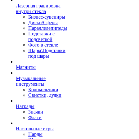
Лазерная гравировка
внутри стекла
Бизнес-сувениры
Диски\Сферы
Параллелепипеды
Подставки с
подсветкой
Фото в стекле
Шары\Подставки
под шары
Магниты
Музыкальные
инструменты
Колокольчики
Свистки, дудки
Награды
Значки
Флаги
Настольные игры
Нарды