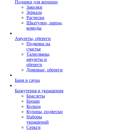
Подарки для женщин
Заколки
Зеркала
Расчески
Шкатулки, ларцы,
комоды
Амулеты, обереги
Подковы на
счастье
Талисманы,
амулеты и
обереги
Домовые, обереги
Баня и сауна
Бижутерия и украшения
Браслеты
Броши
Кольца
Кулоны, подвески
Наборы
украшений
Серьги