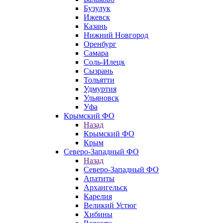
Бузулук
Ижевск
Казань
Нижний Новгород
Оренбург
Самара
Соль-Илецк
Сызрань
Тольятти
Удмуртия
Ульяновск
Уфа
Крымский ФО
Назад
Крымский ФО
Крым
Северо-Западный ФО
Назад
Северо-Западный ФО
Апатиты
Архангельск
Карелия
Великий Устюг
Хибины