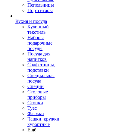
Пепельницы
Портсигары
Кухня и посуда
Кухонный
текстиль
Наборы
подарочные
посуды
Посуда для
напитков
Салфетницы,
подставки
Специальная
посуда
Специи
Столовые
приборы
Стопки
Туес
Фляжки
Чашки, кружки
курортные
Ещё