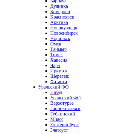
Барнаул
Дудинка
Кемерово
Красноярск
Арктика
Новокузнецк
Новосибирск
Норильск
Омск
Таймыр
Томск
Хакасия
Чара
Иркутск
Шерегеш
Хатанга
Уральский ФО
Назад
Уральский ФО
Верхотурье
Горнокнязевск
Губкинский
Миасс
Екатеринбург
Златоуст