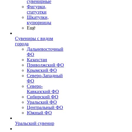
сувенирные
Фигурки,
статуэтки
Шкатулки,
купюрницы
Ещё
Сувениры с видом
города
Дальневосточный
ФО
Казахстан
Приволжский ФО
Крымский ФО
Северо-Западный
ФО
Северо-
Кавказский ФО
Сибирский ФО
Уральский ФО
Центральный ФО
Южный ФО
Уральский сувенир