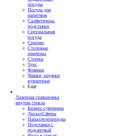
посуды
Посуда для
напитков
Салфетницы,
подставки
Специальная
посуда
Специи
Столовые
приборы
Стопки
Туес
Фляжки
Чашки, кружки
курортные
Ещё
Лазерная гравировка
внутри стекла
Бизнес-сувениры
Диски\Сферы
Параллелепипеды
Подставки с
подсветкой
Фото в стекле