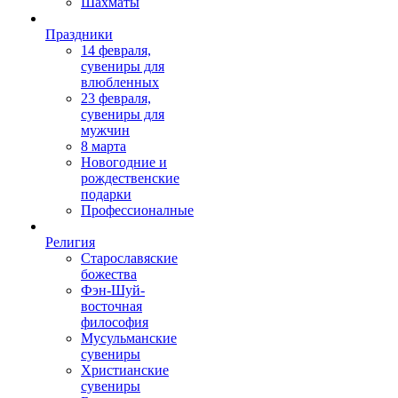
Шахматы
Праздники
14 февраля,
сувениры для
влюбленных
23 февраля,
сувениры для
мужчин
8 марта
Новогодние и
рождественские
подарки
Профессионалные
Религия
Старославяские
божества
Фэн-Шуй-
восточная
философия
Мусульманские
сувениры
Христианские
сувениры