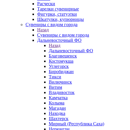
Расчески
Тарелки сувенирные
Фигурки, статуэтки
Шкатулки, купюрницы
Сувениры с видом города
Назад
Сувениры с видом города
Дальневосточный ФО
Назад
Дальневосточный ФО
Благовещенск
Костомукша
Углегорск
Биробиджан
Тикси
Вилючинск
Витим
Владивосток
Камчатка
Колыма
Магадан
Находка
Шахтерск
Мирный (Республика Саха)
Нерюнгри