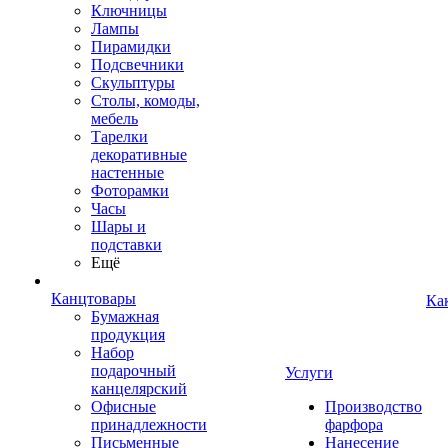
Ключницы
Лампы
Пирамидки
Подсвечники
Скульптуры
Столы, комоды,
мебель
Тарелки
декоративные
настенные
Фоторамки
Часы
Шары и
подставки
Ещё
Канцтовары
Ка
Бумажная
продукция
Набор
подарочный
Услуги
канцелярский
Офисные
Производство
принадлежности
фарфора
Письменные
Нанесение