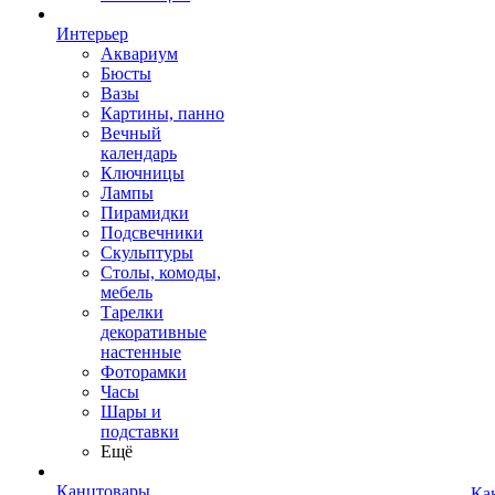
Интерьер
Аквариум
Бюсты
Вазы
Картины, панно
Вечный
календарь
Ключницы
Лампы
Пирамидки
Подсвечники
Скульптуры
Столы, комоды,
мебель
Тарелки
декоративные
настенные
Фоторамки
Часы
Шары и
подставки
Ещё
Канцтовары
Ка