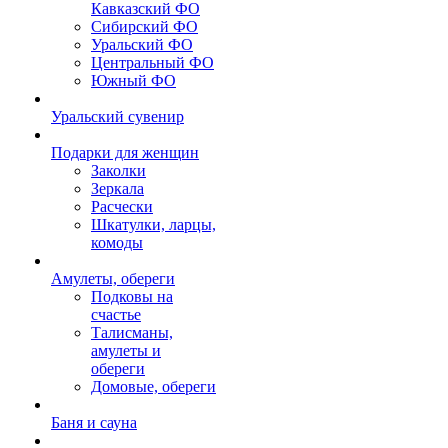
Кавказский ФО
Сибирский ФО
Уральский ФО
Центральный ФО
Южный ФО
Уральский сувенир
Подарки для женщин
Заколки
Зеркала
Расчески
Шкатулки, ларцы,
комоды
Амулеты, обереги
Подковы на
счастье
Талисманы,
амулеты и
обереги
Домовые, обереги
Баня и сауна