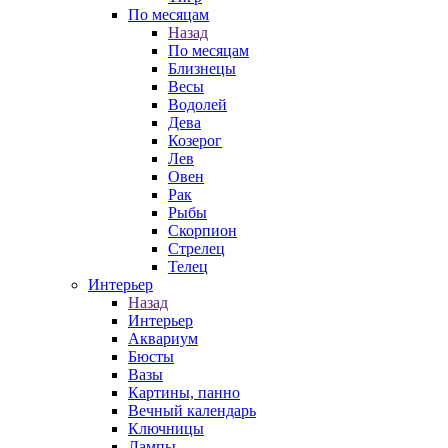
По месяцам
Назад
По месяцам
Близнецы
Весы
Водолей
Дева
Козерог
Лев
Овен
Рак
Рыбы
Скорпион
Стрелец
Телец
Интерьер
Назад
Интерьер
Аквариум
Бюсты
Вазы
Картины, панно
Вечный календарь
Ключницы
Лампы