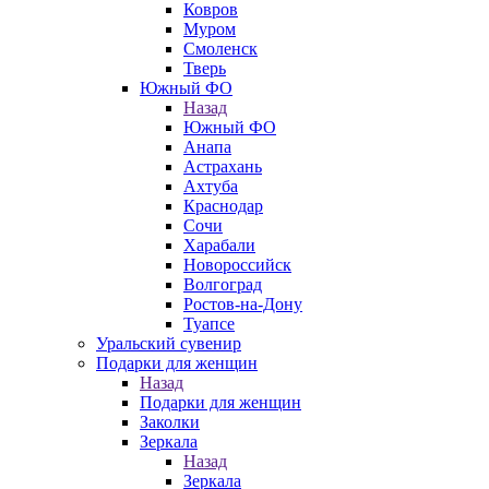
Ковров
Муром
Смоленск
Тверь
Южный ФО
Назад
Южный ФО
Анапа
Астрахань
Ахтуба
Краснодар
Сочи
Харабали
Новороссийск
Волгоград
Ростов-на-Дону
Туапсе
Уральский сувенир
Подарки для женщин
Назад
Подарки для женщин
Заколки
Зеркала
Назад
Зеркала