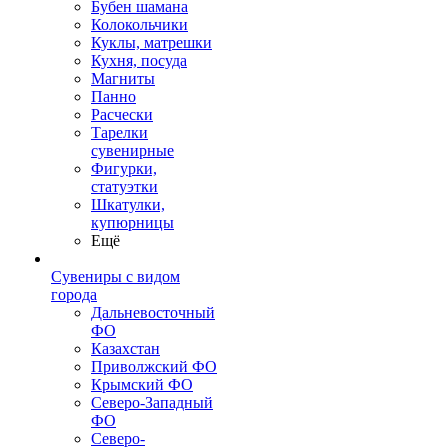
Бубен шамана
Колокольчики
Куклы, матрешки
Кухня, посуда
Магниты
Панно
Расчески
Тарелки
сувенирные
Фигурки,
статуэтки
Шкатулки,
купюрницы
Ещё
Сувениры с видом
города
Дальневосточный
ФО
Казахстан
Приволжский ФО
Крымский ФО
Северо-Западный
ФО
Северо-