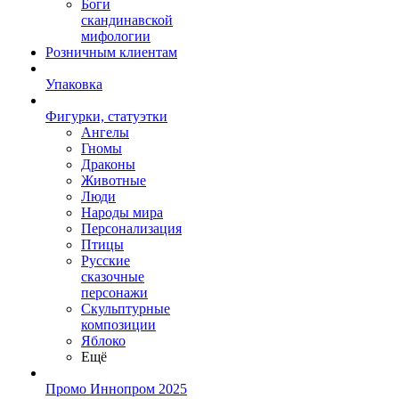
Боги
скандинавской
мифологии
Розничным клиентам
Упаковка
Фигурки, статуэтки
Ангелы
Гномы
Драконы
Животные
Люди
Народы мира
Персонализация
Птицы
Русские
сказочные
персонажи
Скульптурные
композиции
Яблоко
Ещё
Промо Иннопром 2025