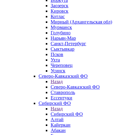
Воркута
Заозерск
Кировск
Котлас
Мирный (Архангельская обл)
Мурманск
Голубино
Нарьян-Мар
Санкт-Петербург
Сыктывкар
Псков
Ухта
Череповец
Усинск
Северо-Кавказский ФО
Назад
Северо-Кавказский ФО
Ставрополь
Ессентуки
Сибирский ФО
Назад
Сибирский ФО
Алтай
Кайеркан
Абакан