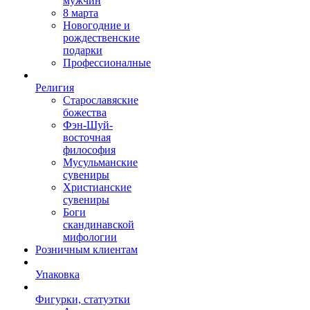
мужчин
8 марта
Новогодние и
рождественские
подарки
Профессионалные
Религия
Старославяские
божества
Фэн-Шуй-
восточная
философия
Мусульманские
сувениры
Христианские
сувениры
Боги
скандинавской
мифологии
Розничным клиентам
Упаковка
Фигурки, статуэтки