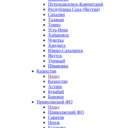
Петропавловск-Камчатский
Республика Саха (Якутия)
Сахалин
Талакан
Томпо
Усть-Нера
Хабаровск
Чукотка
Хандыга
Южно-Сахалинск
Якутск
Удачный
Шмаковка
Казахстан
Назад
Казахстан
Астана
Бурабай
Боровое
Приволжский ФО
Назад
Приволжский ФО
Саратов
Пенза
Балаково