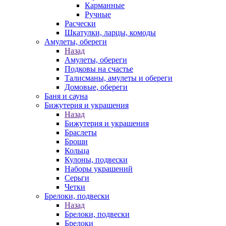
Карманные
Ручные
Расчески
Шкатулки, ларцы, комоды
Амулеты, обереги
Назад
Амулеты, обереги
Подковы на счастье
Талисманы, амулеты и обереги
Домовые, обереги
Баня и сауна
Бижутерия и украшения
Назад
Бижутерия и украшения
Браслеты
Броши
Кольца
Кулоны, подвески
Наборы украшений
Серьги
Четки
Брелоки, подвески
Назад
Брелоки, подвески
Брелоки