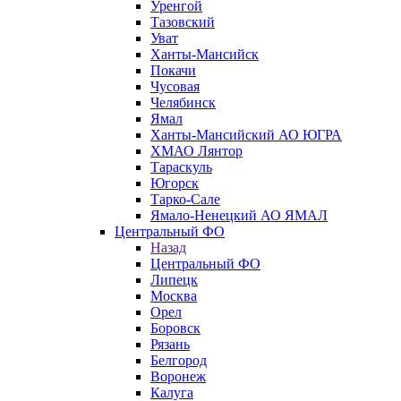
Уренгой
Тазовский
Уват
Ханты-Мансийск
Покачи
Чусовая
Челябинск
Ямал
Ханты-Мансийский АО ЮГРА
ХМАО Лянтор
Тараскуль
Югорск
Тарко-Сале
Ямало-Ненецкий АО ЯМАЛ
Центральный ФО
Назад
Центральный ФО
Липецк
Москва
Орел
Боровск
Рязань
Белгород
Воронеж
Калуга