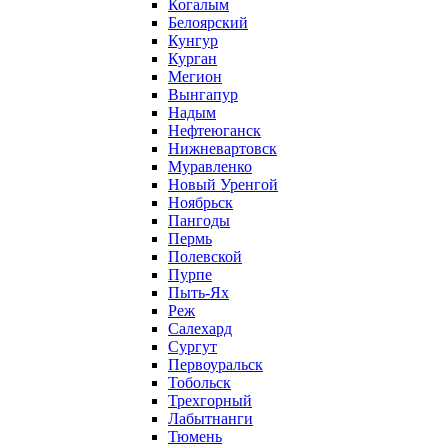
Когалым
Белоярский
Кунгур
Курган
Мегион
Вынгапур
Надым
Нефтеюганск
Нижневартовск
Муравленко
Новый Уренгой
Ноябрьск
Пангоды
Пермь
Полевской
Пурпе
Пыть-Ях
Реж
Салехард
Сургут
Первоуральск
Тобольск
Трехгорный
Лабытнанги
Тюмень