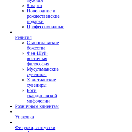
мужчин
8 марта
Новогодние и
рождественские
подарки
Профессионалные
Религия
Старославяские
божества
Фэн-Шуй-
восточная
философия
Мусульманские
сувениры
Христианские
сувениры
Боги
скандинавской
мифологии
Розничным клиентам
Упаковка
Фигурки, статуэтки