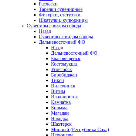
Расчески
Тарелки сувенирные
Фигурки, статуэтки
Шкатулки, купюрницы
Сувениры с видом города
Назад
Сувениры с видом города
Дальневосточный ФО
Назад
Дальневосточный ФО
Благовещенск
Костомукша
Углегорск
Биробиджан
Тикси
Вилючинск
Витим
Владивосток
Камчатка
Колыма
Магадан
Находка
Шахтерск
Мирный (Республика Саха)
Нерюнгри