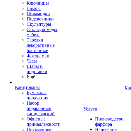
Ключницы
Лампы
Пирамидки
Подсвечники
Скульптуры
Столы, комоды,
мебель
Тарелки
декоративные
настенные
Фоторамки
Часы
Шары и
подставки
Ещё
Канцтовары
Ка
Бумажная
продукция
Набор
подарочный
Услуги
канцелярский
Офисные
Производство
принадлежности
фарфора
Письменные
Нанесение