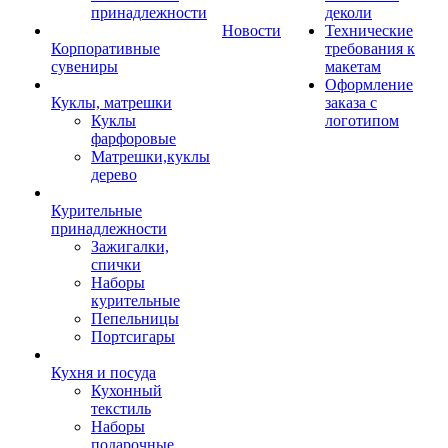
принадлежности
деколи
Новости
Технические
Корпоративные
требования к
сувениры
макетам
Оформление
Куклы, матрешки
заказа с
Куклы
логотипом
фарфоровые
Матрешки,куклы
дерево
Курительные
принадлежности
Зажигалки,
спички
Наборы
курительные
Пепельницы
Портсигары
Кухня и посуда
Кухонный
текстиль
Наборы
подарочные