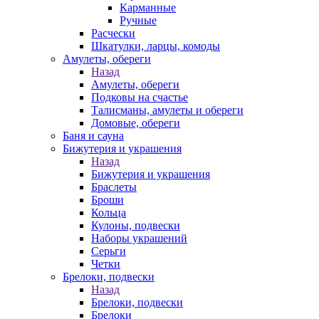
Карманные
Ручные
Расчески
Шкатулки, ларцы, комоды
Амулеты, обереги
Назад
Амулеты, обереги
Подковы на счастье
Талисманы, амулеты и обереги
Домовые, обереги
Баня и сауна
Бижутерия и украшения
Назад
Бижутерия и украшения
Браслеты
Броши
Кольца
Кулоны, подвески
Наборы украшений
Серьги
Четки
Брелоки, подвески
Назад
Брелоки, подвески
Брелоки