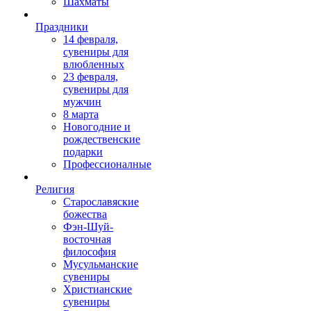
Шахматы
Праздники
14 февраля,
сувениры для
влюбленных
23 февраля,
сувениры для
мужчин
8 марта
Новогодние и
рождественские
подарки
Профессионалные
Религия
Старославяские
божества
Фэн-Шуй-
восточная
философия
Мусульманские
сувениры
Христианские
сувениры