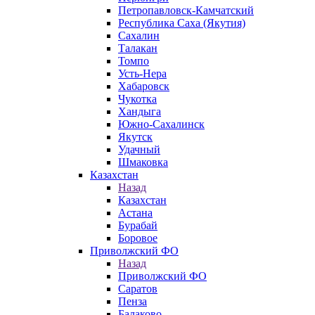
Петропавловск-Камчатский
Республика Саха (Якутия)
Сахалин
Талакан
Томпо
Усть-Нера
Хабаровск
Чукотка
Хандыга
Южно-Сахалинск
Якутск
Удачный
Шмаковка
Казахстан
Назад
Казахстан
Астана
Бурабай
Боровое
Приволжский ФО
Назад
Приволжский ФО
Саратов
Пенза
Балаково