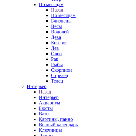
По месяцам
Назад
По месяцам
Близнецы
Весы
Водолей
Дева
Козерог
Лев
Овен
Рак
Рыбы
Скорпион
Стрелец
Телец
Интерьер
Назад
Интерьер
Аквариум
Бюсты
Вазы
Картины, панно
Вечный календарь
Ключницы
Лампы