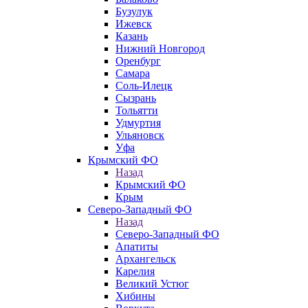
Бузулук
Ижевск
Казань
Нижний Новгород
Оренбург
Самара
Соль-Илецк
Сызрань
Тольятти
Удмуртия
Ульяновск
Уфа
Крымский ФО
Назад
Крымский ФО
Крым
Северо-Западный ФО
Назад
Северо-Западный ФО
Апатиты
Архангельск
Карелия
Великий Устюг
Хибины