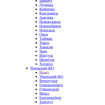
Барнаул
Дудинка
Кемерово
Красноярск
Арктика
Новокузнецк
Новосибирск
Норильск
Омск
Таймыр
Томск
Хакасия
Чара
Иркутск
Шерегеш
Хатанга
Уральский ФО
Назад
Уральский ФО
Верхотурье
Горнокнязевск
Губкинский
Миасс
Екатеринбург
Златоуст