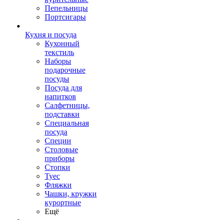
Пепельницы
Портсигары
Кухня и посуда
Кухонный
текстиль
Наборы
подарочные
посуды
Посуда для
напитков
Салфетницы,
подставки
Специальная
посуда
Специи
Столовые
приборы
Стопки
Туес
Фляжки
Чашки, кружки
курортные
Ещё