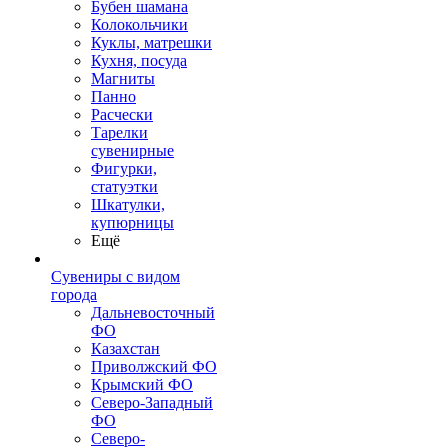
Бубен шамана
Колокольчики
Куклы, матрешки
Кухня, посуда
Магниты
Панно
Расчески
Тарелки
сувенирные
Фигурки,
статуэтки
Шкатулки,
купюрницы
Ещё
Сувениры с видом
города
Дальневосточный
ФО
Казахстан
Приволжский ФО
Крымский ФО
Северо-Западный
ФО
Северо-