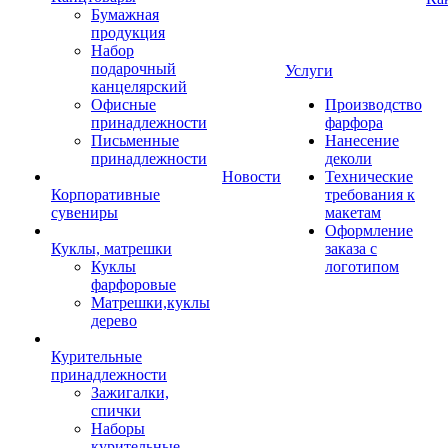
Бумажная
продукция
Набор
подарочный
Услуги
канцелярский
Офисные
Производство
принадлежности
фарфора
Письменные
Нанесение
принадлежности
деколи
Новости
Технические
Корпоративные
требования к
сувениры
макетам
Оформление
Куклы, матрешки
заказа с
Куклы
логотипом
фарфоровые
Матрешки,куклы
дерево
Курительные
принадлежности
Зажигалки,
спички
Наборы
курительные