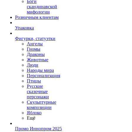
Боги
скандинавской
мифологии
Розничным клиентам
Упаковка
Фигурки, статуэтки
Ангелы
Гномы
Драконы
Животные
Люди
Народы мира
Персонализация
Птицы
Русские
сказочные
персонажи
Скульптурные
композиции
Яблоко
Ещё
Промо Иннопром 2025