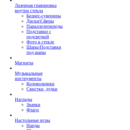
Лазерная гравировка
внутри стекла
Бизнес-сувениры
Диски\Сферы
Параллелепипеды
Подставки с
подсветкой
Фото в стекле
Шары\Подставки
под шары
Магниты
Музыкальные
инструменты
Колокольчики
Свистки, дудки
Награды
Значки
Флаги
Настольные игры
Нарды