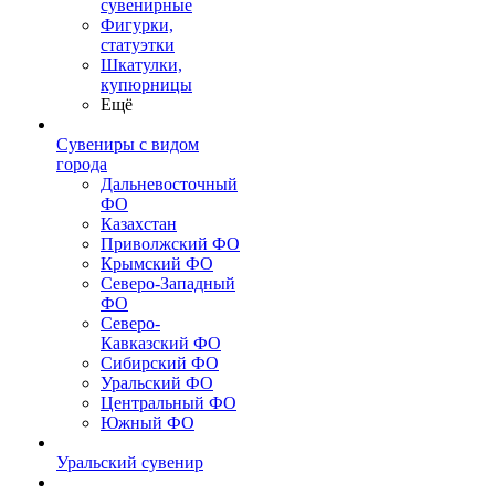
сувенирные
Фигурки,
статуэтки
Шкатулки,
купюрницы
Ещё
Сувениры с видом
города
Дальневосточный
ФО
Казахстан
Приволжский ФО
Крымский ФО
Северо-Западный
ФО
Северо-
Кавказский ФО
Сибирский ФО
Уральский ФО
Центральный ФО
Южный ФО
Уральский сувенир