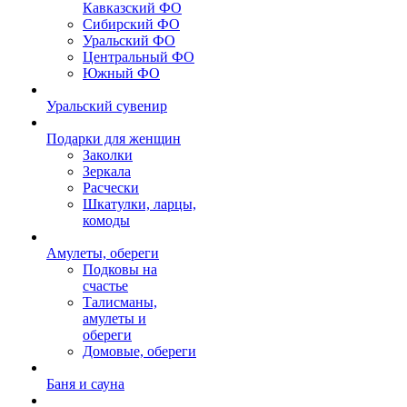
Кавказский ФО
Сибирский ФО
Уральский ФО
Центральный ФО
Южный ФО
Уральский сувенир
Подарки для женщин
Заколки
Зеркала
Расчески
Шкатулки, ларцы,
комоды
Амулеты, обереги
Подковы на
счастье
Талисманы,
амулеты и
обереги
Домовые, обереги
Баня и сауна