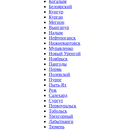
Когалым
Белоярский
Кунгур
Курган
Мегион
Вынгапур
Надым
Нефтеюганск
Нижневартовск
Муравленко
Новый Уренгой
Ноябрьск
Пангоды
Пермь
Полевской
Пурпе
Пыть-Ях
Реж
Салехард
Сургут
Первоуральск
Тобольск
Трехгорный
Лабытнанги
Тюмень