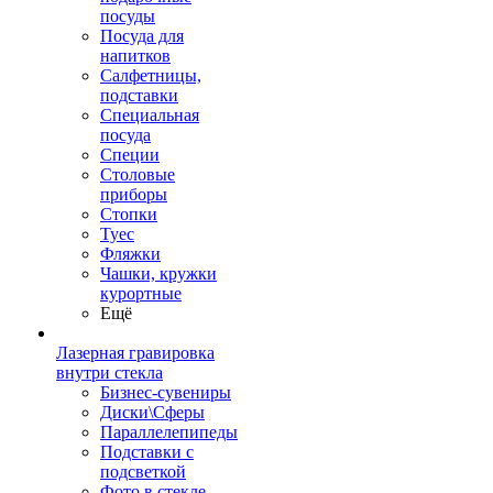
посуды
Посуда для
напитков
Салфетницы,
подставки
Специальная
посуда
Специи
Столовые
приборы
Стопки
Туес
Фляжки
Чашки, кружки
курортные
Ещё
Лазерная гравировка
внутри стекла
Бизнес-сувениры
Диски\Сферы
Параллелепипеды
Подставки с
подсветкой
Фото в стекле