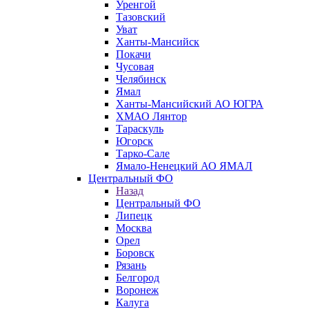
Уренгой
Тазовский
Уват
Ханты-Мансийск
Покачи
Чусовая
Челябинск
Ямал
Ханты-Мансийский АО ЮГРА
ХМАО Лянтор
Тараскуль
Югорск
Тарко-Сале
Ямало-Ненецкий АО ЯМАЛ
Центральный ФО
Назад
Центральный ФО
Липецк
Москва
Орел
Боровск
Рязань
Белгород
Воронеж
Калуга