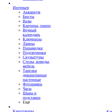
Интерьер
Аквариум
Бюсты
Вазы
Картины, панно
Вечный
календарь
Ключницы
Лампы
Пирамидки
Подсвечники
Скульптуры
Столы, комоды,
мебель
Тарелки
декоративные
настенные
Фоторамки
Часы
Шары и
подставки
Ещё
Канцтовары
Ка