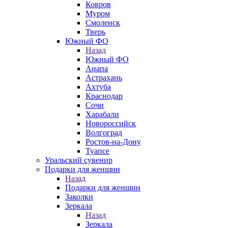
Ковров
Муром
Смоленск
Тверь
Южный ФО
Назад
Южный ФО
Анапа
Астрахань
Ахтуба
Краснодар
Сочи
Харабали
Новороссийск
Волгоград
Ростов-на-Дону
Туапсе
Уральский сувенир
Подарки для женщин
Назад
Подарки для женщин
Заколки
Зеркала
Назад
Зеркала