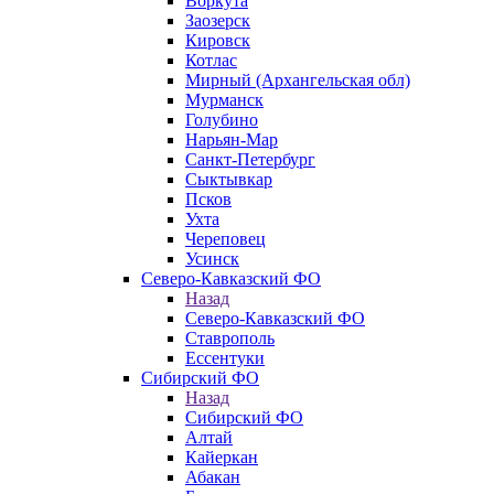
Воркута
Заозерск
Кировск
Котлас
Мирный (Архангельская обл)
Мурманск
Голубино
Нарьян-Мар
Санкт-Петербург
Сыктывкар
Псков
Ухта
Череповец
Усинск
Северо-Кавказский ФО
Назад
Северо-Кавказский ФО
Ставрополь
Ессентуки
Сибирский ФО
Назад
Сибирский ФО
Алтай
Кайеркан
Абакан