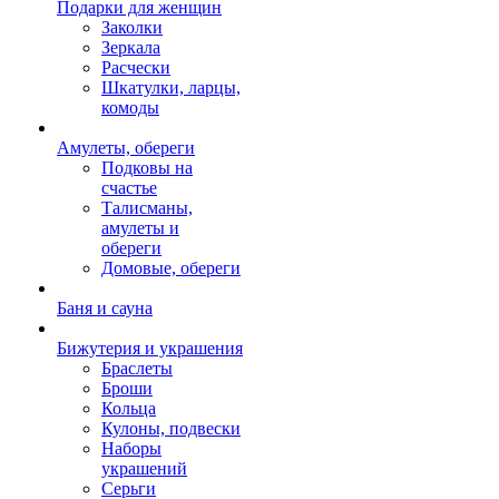
Подарки для женщин
Заколки
Зеркала
Расчески
Шкатулки, ларцы,
комоды
Амулеты, обереги
Подковы на
счастье
Талисманы,
амулеты и
обереги
Домовые, обереги
Баня и сауна
Бижутерия и украшения
Браслеты
Броши
Кольца
Кулоны, подвески
Наборы
украшений
Серьги