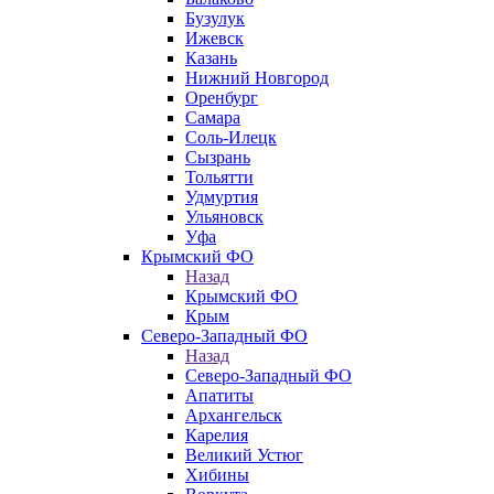
Бузулук
Ижевск
Казань
Нижний Новгород
Оренбург
Самара
Соль-Илецк
Сызрань
Тольятти
Удмуртия
Ульяновск
Уфа
Крымский ФО
Назад
Крымский ФО
Крым
Северо-Западный ФО
Назад
Северо-Западный ФО
Апатиты
Архангельск
Карелия
Великий Устюг
Хибины