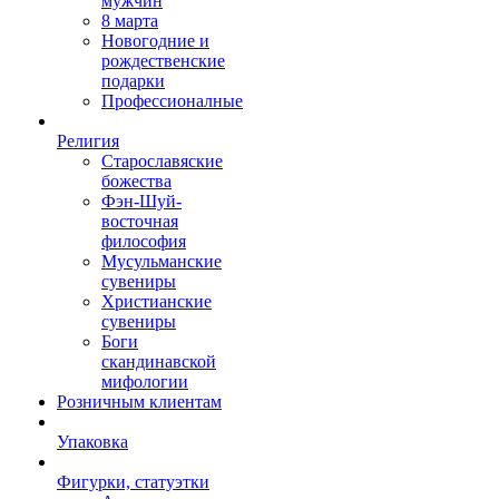
мужчин
8 марта
Новогодние и
рождественские
подарки
Профессионалные
Религия
Старославяские
божества
Фэн-Шуй-
восточная
философия
Мусульманские
сувениры
Христианские
сувениры
Боги
скандинавской
мифологии
Розничным клиентам
Упаковка
Фигурки, статуэтки