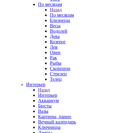
По месяцам
Назад
По месяцам
Близнецы
Весы
Водолей
Дева
Козерог
Лев
Овен
Рак
Рыбы
Скорпион
Стрелец
Телец
Интерьер
Назад
Интерьер
Аквариум
Бюсты
Вазы
Картины, панно
Вечный календарь
Ключницы
Лампы