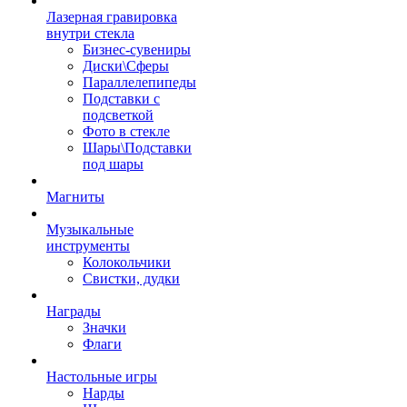
Лазерная гравировка
внутри стекла
Бизнес-сувениры
Диски\Сферы
Параллелепипеды
Подставки с
подсветкой
Фото в стекле
Шары\Подставки
под шары
Магниты
Музыкальные
инструменты
Колокольчики
Свистки, дудки
Награды
Значки
Флаги
Настольные игры
Нарды