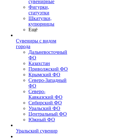
сувенирные
Фигурки,
статуэтки
Шкатулки,
купюрницы
Ещё
Сувениры с видом
города
Дальневосточный
ФО
Казахстан
Приволжский ФО
Крымский ФО
Северо-Западный
ФО
Северо-
Кавказский ФО
Сибирский ФО
Уральский ФО
Центральный ФО
Южный ФО
Уральский сувенир