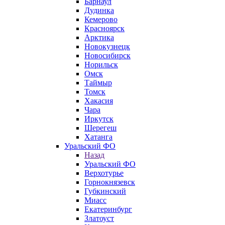
Барнаул
Дудинка
Кемерово
Красноярск
Арктика
Новокузнецк
Новосибирск
Норильск
Омск
Таймыр
Томск
Хакасия
Чара
Иркутск
Шерегеш
Хатанга
Уральский ФО
Назад
Уральский ФО
Верхотурье
Горнокнязевск
Губкинский
Миасс
Екатеринбург
Златоуст