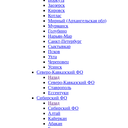
Воркута
Заозерск
Кировск
Котлас
Мирный (Архангельская обл)
Мурманск
Голубино
Нарьян-Мар
Санкт-Петербург
Сыктывкар
Псков
Ухта
Череповец
Усинск
Северо-Кавказский ФО
Назад
Северо-Кавказский ФО
Ставрополь
Ессентуки
Сибирский ФО
Назад
Сибирский ФО
Алтай
Кайеркан
Абакан