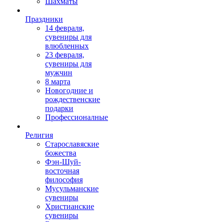
Шахматы
Праздники
14 февраля,
сувениры для
влюбленных
23 февраля,
сувениры для
мужчин
8 марта
Новогодние и
рождественские
подарки
Профессионалные
Религия
Старославяские
божества
Фэн-Шуй-
восточная
философия
Мусульманские
сувениры
Христианские
сувениры