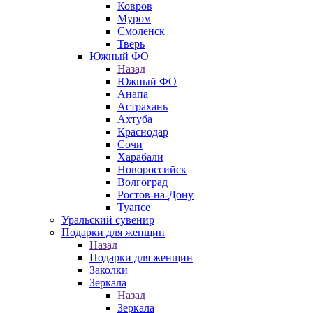
Ковров
Муром
Смоленск
Тверь
Южный ФО
Назад
Южный ФО
Анапа
Астрахань
Ахтуба
Краснодар
Сочи
Харабали
Новороссийск
Волгоград
Ростов-на-Дону
Туапсе
Уральский сувенир
Подарки для женщин
Назад
Подарки для женщин
Заколки
Зеркала
Назад
Зеркала