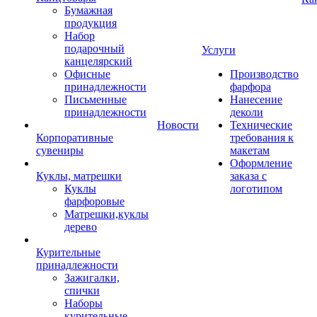
Бумажная
продукция
Набор
подарочный
Услуги
канцелярский
Офисные
Производство
принадлежности
фарфора
Письменные
Нанесение
принадлежности
деколи
Новости
Технические
Корпоративные
требования к
сувениры
макетам
Оформление
Куклы, матрешки
заказа с
Куклы
логотипом
фарфоровые
Матрешки,куклы
дерево
Курительные
принадлежности
Зажигалки,
спички
Наборы
курительные