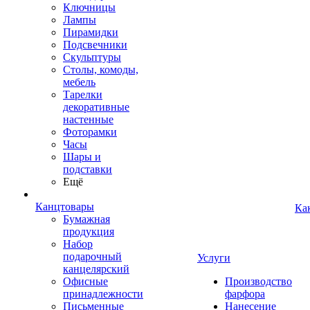
Ключницы
Лампы
Пирамидки
Подсвечники
Скульптуры
Столы, комоды,
мебель
Тарелки
декоративные
настенные
Фоторамки
Часы
Шары и
подставки
Ещё
Канцтовары
Ка
Бумажная
продукция
Набор
подарочный
Услуги
канцелярский
Офисные
Производство
принадлежности
фарфора
Письменные
Нанесение