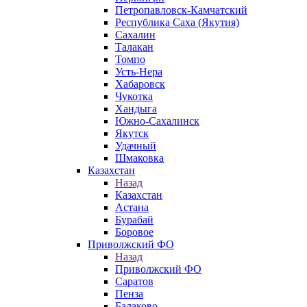
Петропавловск-Камчатский
Республика Саха (Якутия)
Сахалин
Талакан
Томпо
Усть-Нера
Хабаровск
Чукотка
Хандыга
Южно-Сахалинск
Якутск
Удачный
Шмаковка
Казахстан
Назад
Казахстан
Астана
Бурабай
Боровое
Приволжский ФО
Назад
Приволжский ФО
Саратов
Пенза
Балаково