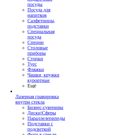
посуды
Посуда для
напитков
Салфетницы,
подставки
Специальная
посуда
Специи
Столовые
приборы
Стопки
Туес
Фляжки
Чашки, кружки
курортные
Ещё
Лазерная гравировка
внутри стекла
Бизнес-сувениры
Диски\Сферы
Параллелепипеды
Подставки с
подсветкой
Фото в стекле