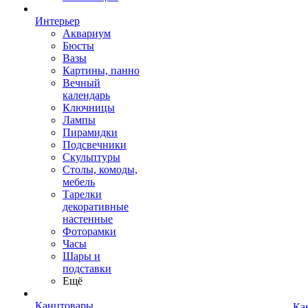
Интерьер
Аквариум
Бюсты
Вазы
Картины, панно
Вечный
календарь
Ключницы
Лампы
Пирамидки
Подсвечники
Скульптуры
Столы, комоды,
мебель
Тарелки
декоративные
настенные
Фоторамки
Часы
Шары и
подставки
Ещё
Канцтовары
Ка