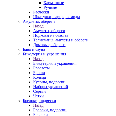
Карманные
Ручные
Расчески
Шкатулки, ларцы, комоды
Амулеты, обереги
Назад
Амулеты, обереги
Подковы на счастье
Талисманы, амулеты и обереги
Домовые, обереги
Баня и сауна
Бижутерия и украшения
Назад
Бижутерия и украшения
Браслеты
Броши
Кольца
Кулоны, подвески
Наборы украшений
Серьги
Четки
Брелоки, подвески
Назад
Брелоки, подвески
Брелоки