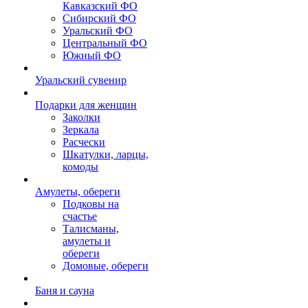
Кавказский ФО
Сибирский ФО
Уральский ФО
Центральный ФО
Южный ФО
Уральский сувенир
Подарки для женщин
Заколки
Зеркала
Расчески
Шкатулки, ларцы,
комоды
Амулеты, обереги
Подковы на
счастье
Талисманы,
амулеты и
обереги
Домовые, обереги
Баня и сауна