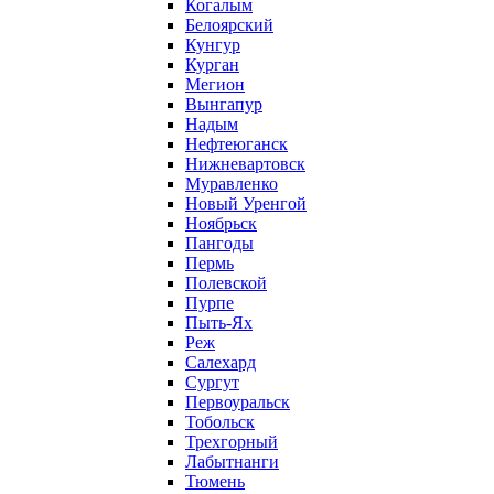
Когалым
Белоярский
Кунгур
Курган
Мегион
Вынгапур
Надым
Нефтеюганск
Нижневартовск
Муравленко
Новый Уренгой
Ноябрьск
Пангоды
Пермь
Полевской
Пурпе
Пыть-Ях
Реж
Салехард
Сургут
Первоуральск
Тобольск
Трехгорный
Лабытнанги
Тюмень