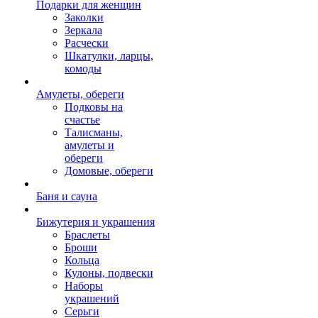
Подарки для женщин
Заколки
Зеркала
Расчески
Шкатулки, ларцы,
комоды
Амулеты, обереги
Подковы на
счастье
Талисманы,
амулеты и
обереги
Домовые, обереги
Баня и сауна
Бижутерия и украшения
Браслеты
Броши
Кольца
Кулоны, подвески
Наборы
украшений
Серьги