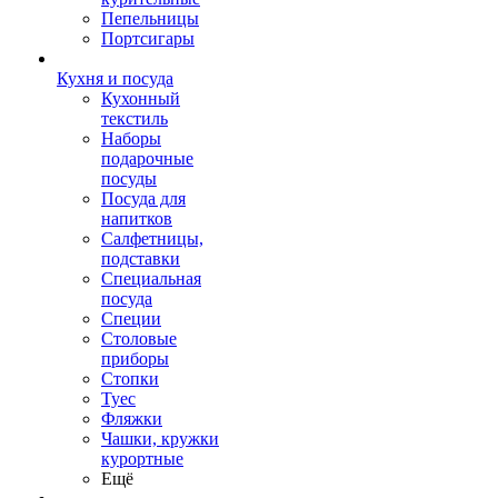
Пепельницы
Портсигары
Кухня и посуда
Кухонный
текстиль
Наборы
подарочные
посуды
Посуда для
напитков
Салфетницы,
подставки
Специальная
посуда
Специи
Столовые
приборы
Стопки
Туес
Фляжки
Чашки, кружки
курортные
Ещё