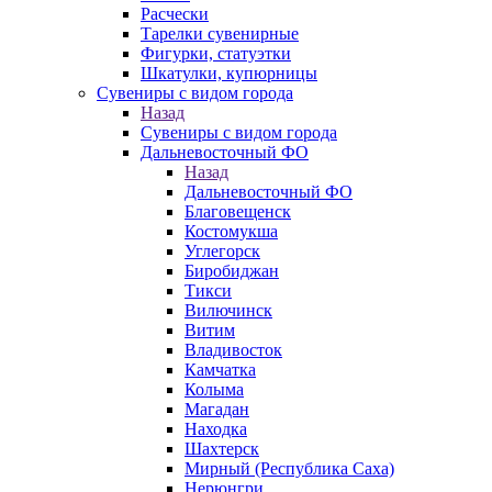
Расчески
Тарелки сувенирные
Фигурки, статуэтки
Шкатулки, купюрницы
Сувениры с видом города
Назад
Сувениры с видом города
Дальневосточный ФО
Назад
Дальневосточный ФО
Благовещенск
Костомукша
Углегорск
Биробиджан
Тикси
Вилючинск
Витим
Владивосток
Камчатка
Колыма
Магадан
Находка
Шахтерск
Мирный (Республика Саха)
Нерюнгри