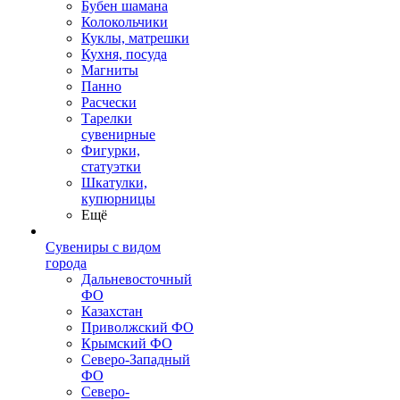
Бубен шамана
Колокольчики
Куклы, матрешки
Кухня, посуда
Магниты
Панно
Расчески
Тарелки
сувенирные
Фигурки,
статуэтки
Шкатулки,
купюрницы
Ещё
Сувениры с видом
города
Дальневосточный
ФО
Казахстан
Приволжский ФО
Крымский ФО
Северо-Западный
ФО
Северо-