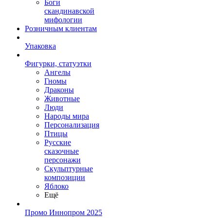
Боги
скандинавской
мифологии
Розничным клиентам
Упаковка
Фигурки, статуэтки
Ангелы
Гномы
Драконы
Животные
Люди
Народы мира
Персонализация
Птицы
Русские
сказочные
персонажи
Скульптурные
композиции
Яблоко
Ещё
Промо Иннопром 2025