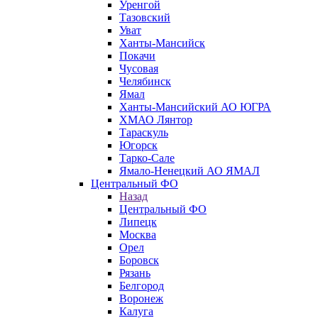
Уренгой
Тазовский
Уват
Ханты-Мансийск
Покачи
Чусовая
Челябинск
Ямал
Ханты-Мансийский АО ЮГРА
ХМАО Лянтор
Тараскуль
Югорск
Тарко-Сале
Ямало-Ненецкий АО ЯМАЛ
Центральный ФО
Назад
Центральный ФО
Липецк
Москва
Орел
Боровск
Рязань
Белгород
Воронеж
Калуга