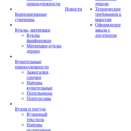
принадлежности
деколи
Новости
Технические
Корпоративные
требования к
сувениры
макетам
Оформление
Куклы, матрешки
заказа с
Куклы
логотипом
фарфоровые
Матрешки,куклы
дерево
Курительные
принадлежности
Зажигалки,
спички
Наборы
курительные
Пепельницы
Портсигары
Кухня и посуда
Кухонный
текстиль
Наборы
подарочные