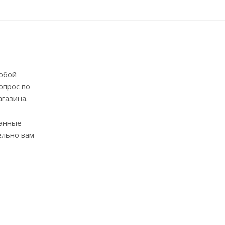
юбой
опрос по
агазина.
анные
ельно вам