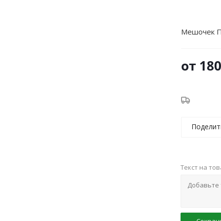
Мешочек П
от
180
Поделит
Текст на то