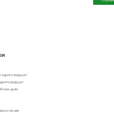
Сохран
ки
 одного вида,шт
дного вида,шт
абочих днях
высота), мм