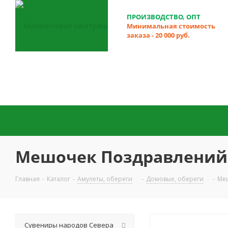
ПРОИЗВОДСТВО, ОПТ
Минимальная стоимость
заказа - 20 000 руб.
Мешочек Поздравлений 
Главная
-
Каталог
-
Амулеты, обереги
-
Домовые, обереги
-
Меш
Сувениры народов Севера