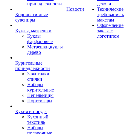
принадлежности
деколи
Новости
Технические
Корпоративные
требования к
сувениры
макетам
Оформление
Куклы, матрешки
заказа с
Куклы
логотипом
фарфоровые
Матрешки,куклы
дерево
Курительные
принадлежности
Зажигалки,
спички
Наборы
курительные
Пепельницы
Портсигары
Кухня и посуда
Кухонный
текстиль
Наборы
подарочные