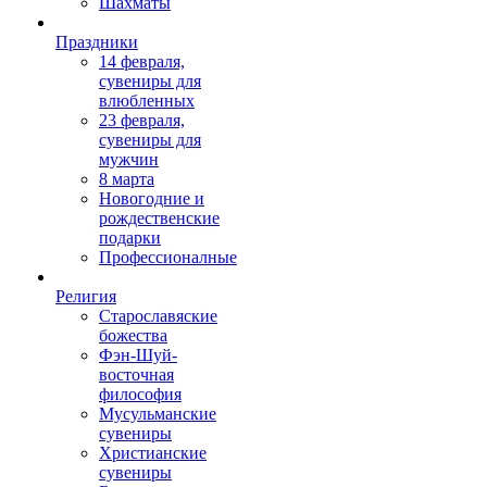
Шахматы
Праздники
14 февраля,
сувениры для
влюбленных
23 февраля,
сувениры для
мужчин
8 марта
Новогодние и
рождественские
подарки
Профессионалные
Религия
Старославяские
божества
Фэн-Шуй-
восточная
философия
Мусульманские
сувениры
Христианские
сувениры