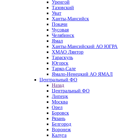
Уренгой
Тазовский
Уват
Ханты-Мансийск
Покачи
Чусовая
Челябинск
Ямал
Ханты-Мансийский АО ЮГРА
ХМАО Лянтор
Тараскуль
Югорск
Тарко-Сале
Ямало-Ненецкий АО ЯМАЛ
Центральный ФО
Назад
Центральный ФО
Липецк
Москва
Орел
Боровск
Рязань
Белгород
Воронеж
Калуга