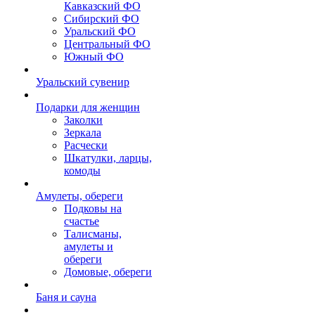
Кавказский ФО
Сибирский ФО
Уральский ФО
Центральный ФО
Южный ФО
Уральский сувенир
Подарки для женщин
Заколки
Зеркала
Расчески
Шкатулки, ларцы,
комоды
Амулеты, обереги
Подковы на
счастье
Талисманы,
амулеты и
обереги
Домовые, обереги
Баня и сауна