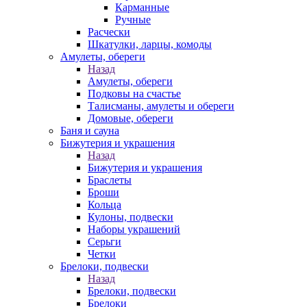
Карманные
Ручные
Расчески
Шкатулки, ларцы, комоды
Амулеты, обереги
Назад
Амулеты, обереги
Подковы на счастье
Талисманы, амулеты и обереги
Домовые, обереги
Баня и сауна
Бижутерия и украшения
Назад
Бижутерия и украшения
Браслеты
Броши
Кольца
Кулоны, подвески
Наборы украшений
Серьги
Четки
Брелоки, подвески
Назад
Брелоки, подвески
Брелоки