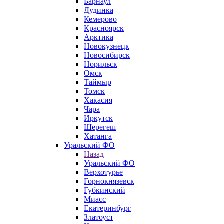
Барнаул
Дудинка
Кемерово
Красноярск
Арктика
Новокузнецк
Новосибирск
Норильск
Омск
Таймыр
Томск
Хакасия
Чара
Иркутск
Шерегеш
Хатанга
Уральский ФО
Назад
Уральский ФО
Верхотурье
Горнокнязевск
Губкинский
Миасс
Екатеринбург
Златоуст