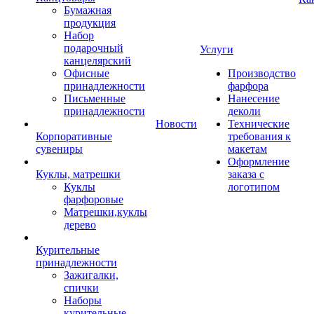
Бумажная
продукция
Набор
подарочный
Услуги
канцелярский
Офисные
Производство
принадлежности
фарфора
Письменные
Нанесение
принадлежности
деколи
Новости
Технические
Корпоративные
требования к
сувениры
макетам
Оформление
Куклы, матрешки
заказа с
Куклы
логотипом
фарфоровые
Матрешки,куклы
дерево
Курительные
принадлежности
Зажигалки,
спички
Наборы
курительные