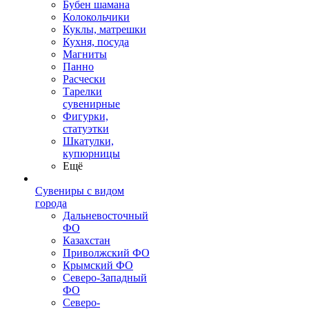
Бубен шамана
Колокольчики
Куклы, матрешки
Кухня, посуда
Магниты
Панно
Расчески
Тарелки
сувенирные
Фигурки,
статуэтки
Шкатулки,
купюрницы
Ещё
Сувениры с видом
города
Дальневосточный
ФО
Казахстан
Приволжский ФО
Крымский ФО
Северо-Западный
ФО
Северо-