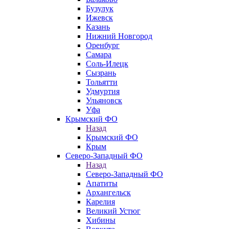
Бузулук
Ижевск
Казань
Нижний Новгород
Оренбург
Самара
Соль-Илецк
Сызрань
Тольятти
Удмуртия
Ульяновск
Уфа
Крымский ФО
Назад
Крымский ФО
Крым
Северо-Западный ФО
Назад
Северо-Западный ФО
Апатиты
Архангельск
Карелия
Великий Устюг
Хибины