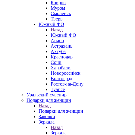
Ковров
Муром
Смоленск
Тверь
Южный ФО
Назад
Южный ФО
Анапа
Астрахань
Ахтуба
Краснодар
Сочи
Харабали
Новороссийск
Волгоград
Ростов-на-Дону
Туапсе
Уральский сувенир
Подарки для женщин
Назад
Подарки для женщин
Заколки
Зеркала
Назад
Зеркала