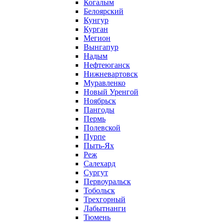
Когалым
Белоярский
Кунгур
Курган
Мегион
Вынгапур
Надым
Нефтеюганск
Нижневартовск
Муравленко
Новый Уренгой
Ноябрьск
Пангоды
Пермь
Полевской
Пурпе
Пыть-Ях
Реж
Салехард
Сургут
Первоуральск
Тобольск
Трехгорный
Лабытнанги
Тюмень