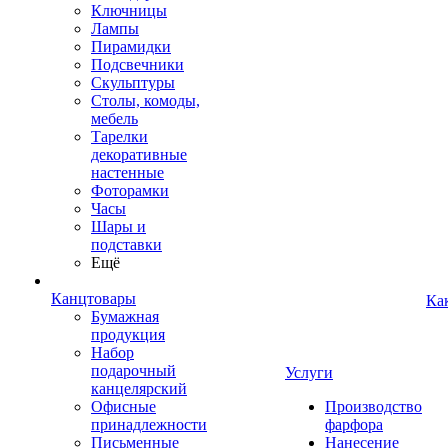
Ключницы
Лампы
Пирамидки
Подсвечники
Скульптуры
Столы, комоды,
мебель
Тарелки
декоративные
настенные
Фоторамки
Часы
Шары и
подставки
Ещё
Канцтовары
Ка
Бумажная
продукция
Набор
подарочный
Услуги
канцелярский
Офисные
Производство
принадлежности
фарфора
Письменные
Нанесение