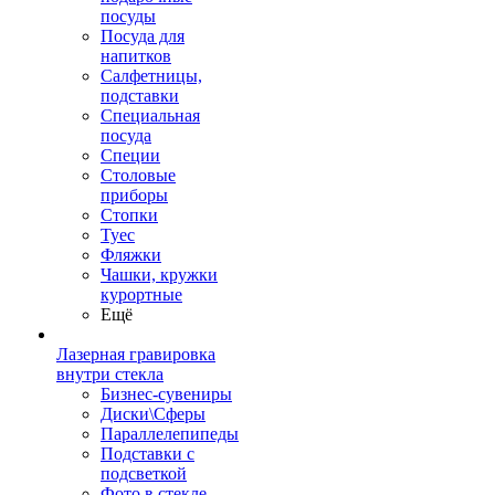
посуды
Посуда для
напитков
Салфетницы,
подставки
Специальная
посуда
Специи
Столовые
приборы
Стопки
Туес
Фляжки
Чашки, кружки
курортные
Ещё
Лазерная гравировка
внутри стекла
Бизнес-сувениры
Диски\Сферы
Параллелепипеды
Подставки с
подсветкой
Фото в стекле