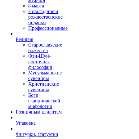
мужчин
8 марта
Новогодние и
рождественские
подарки
Профессионалные
Религия
Старославяские
божества
Фэн-Шуй-
восточная
философия
Мусульманские
сувениры
Христианские
сувениры
Боги
скандинавской
мифологии
Розничным клиентам
Упаковка
Фигурки, статуэтки