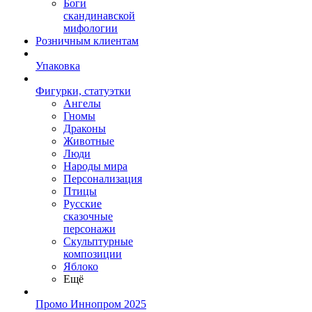
Боги
скандинавской
мифологии
Розничным клиентам
Упаковка
Фигурки, статуэтки
Ангелы
Гномы
Драконы
Животные
Люди
Народы мира
Персонализация
Птицы
Русские
сказочные
персонажи
Скульптурные
композиции
Яблоко
Ещё
Промо Иннопром 2025