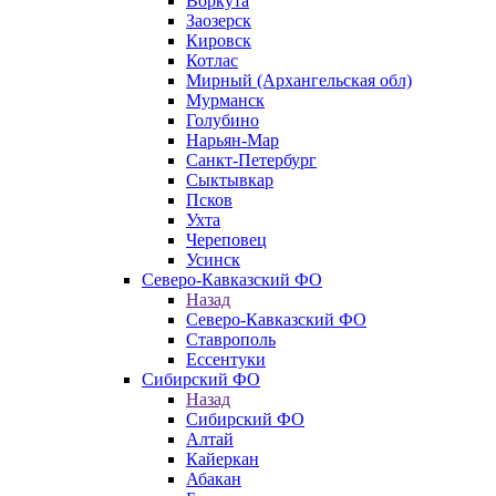
Воркута
Заозерск
Кировск
Котлас
Мирный (Архангельская обл)
Мурманск
Голубино
Нарьян-Мар
Санкт-Петербург
Сыктывкар
Псков
Ухта
Череповец
Усинск
Северо-Кавказский ФО
Назад
Северо-Кавказский ФО
Ставрополь
Ессентуки
Сибирский ФО
Назад
Сибирский ФО
Алтай
Кайеркан
Абакан