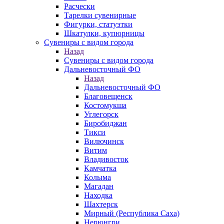
Расчески
Тарелки сувенирные
Фигурки, статуэтки
Шкатулки, купюрницы
Сувениры с видом города
Назад
Сувениры с видом города
Дальневосточный ФО
Назад
Дальневосточный ФО
Благовещенск
Костомукша
Углегорск
Биробиджан
Тикси
Вилючинск
Витим
Владивосток
Камчатка
Колыма
Магадан
Находка
Шахтерск
Мирный (Республика Саха)
Нерюнгри