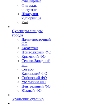
сувенирные
Фигурки,
статуэтки
Шкатулки,
купюрницы
Ещё
Сувениры с видом
города
Дальневосточный
ФО
Казахстан
Приволжский ФО
Крымский ФО
Северо-Западный
ФО
Северо-
Кавказский ФО
Сибирский ФО
Уральский ФО
Центральный ФО
Южный ФО
Уральский сувенир