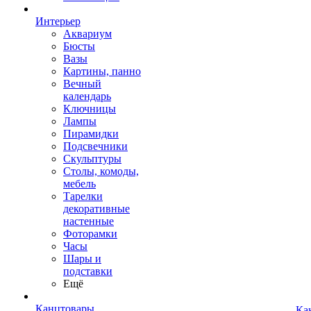
Интерьер
Аквариум
Бюсты
Вазы
Картины, панно
Вечный
календарь
Ключницы
Лампы
Пирамидки
Подсвечники
Скульптуры
Столы, комоды,
мебель
Тарелки
декоративные
настенные
Фоторамки
Часы
Шары и
подставки
Ещё
Канцтовары
Ка