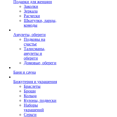
Подарки для женщин
Заколки
Зеркала
Расчески
Шкатулки, ларцы,
комоды
Амулеты, обереги
Подковы на
счастье
Талисманы,
амулеты и
обереги
Домовые, обереги
Баня и сауна
Бижутерия и украшения
Браслеты
Броши
Кольца
Кулоны, подвески
Наборы
украшений
Серьги