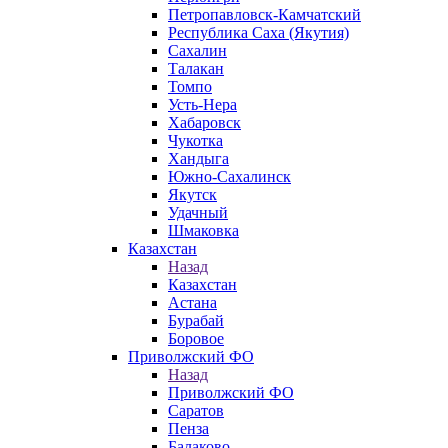
Петропавловск-Камчатский
Республика Саха (Якутия)
Сахалин
Талакан
Томпо
Усть-Нера
Хабаровск
Чукотка
Хандыга
Южно-Сахалинск
Якутск
Удачный
Шмаковка
Казахстан
Назад
Казахстан
Астана
Бурабай
Боровое
Приволжский ФО
Назад
Приволжский ФО
Саратов
Пенза
Балаково