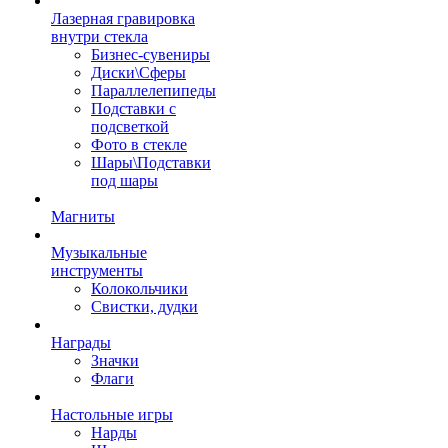
Лазерная гравировка
внутри стекла
Бизнес-сувениры
Диски\Сферы
Параллелепипеды
Подставки с
подсветкой
Фото в стекле
Шары\Подставки
под шары
Магниты
Музыкальные
инструменты
Колокольчики
Свистки, дудки
Награды
Значки
Флаги
Настольные игры
Нарды