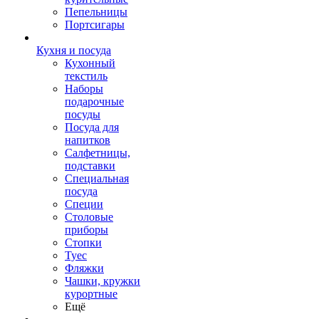
Пепельницы
Портсигары
Кухня и посуда
Кухонный
текстиль
Наборы
подарочные
посуды
Посуда для
напитков
Салфетницы,
подставки
Специальная
посуда
Специи
Столовые
приборы
Стопки
Туес
Фляжки
Чашки, кружки
курортные
Ещё