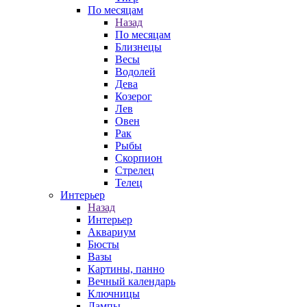
По месяцам
Назад
По месяцам
Близнецы
Весы
Водолей
Дева
Козерог
Лев
Овен
Рак
Рыбы
Скорпион
Стрелец
Телец
Интерьер
Назад
Интерьер
Аквариум
Бюсты
Вазы
Картины, панно
Вечный календарь
Ключницы
Лампы