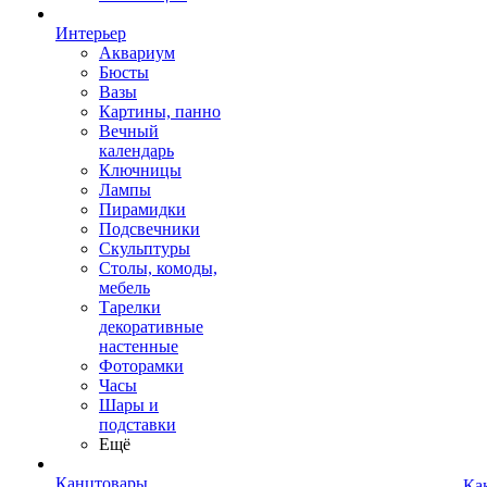
Интерьер
Аквариум
Бюсты
Вазы
Картины, панно
Вечный
календарь
Ключницы
Лампы
Пирамидки
Подсвечники
Скульптуры
Столы, комоды,
мебель
Тарелки
декоративные
настенные
Фоторамки
Часы
Шары и
подставки
Ещё
Канцтовары
Ка