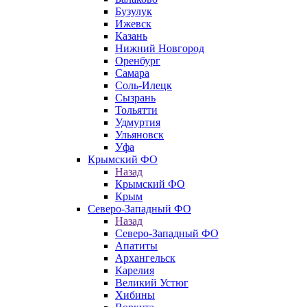
Бузулук
Ижевск
Казань
Нижний Новгород
Оренбург
Самара
Соль-Илецк
Сызрань
Тольятти
Удмуртия
Ульяновск
Уфа
Крымский ФО
Назад
Крымский ФО
Крым
Северо-Западный ФО
Назад
Северо-Западный ФО
Апатиты
Архангельск
Карелия
Великий Устюг
Хибины