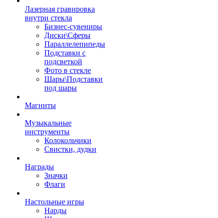
Лазерная гравировка
внутри стекла
Бизнес-сувениры
Диски\Сферы
Параллелепипеды
Подставки с
подсветкой
Фото в стекле
Шары\Подставки
под шары
Магниты
Музыкальные
инструменты
Колокольчики
Свистки, дудки
Награды
Значки
Флаги
Настольные игры
Нарды