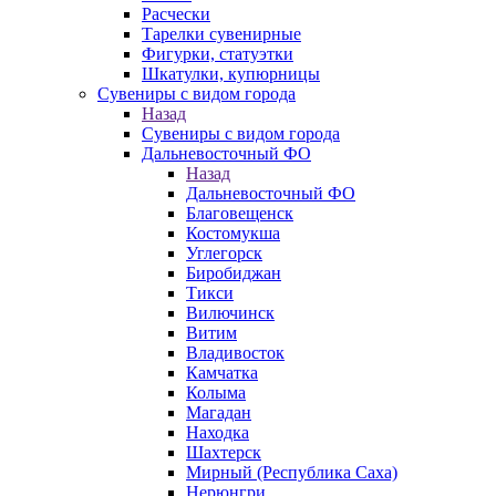
Расчески
Тарелки сувенирные
Фигурки, статуэтки
Шкатулки, купюрницы
Сувениры с видом города
Назад
Сувениры с видом города
Дальневосточный ФО
Назад
Дальневосточный ФО
Благовещенск
Костомукша
Углегорск
Биробиджан
Тикси
Вилючинск
Витим
Владивосток
Камчатка
Колыма
Магадан
Находка
Шахтерск
Мирный (Республика Саха)
Нерюнгри