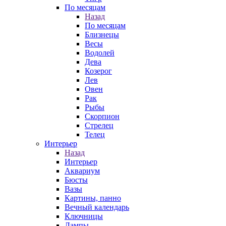
По месяцам
Назад
По месяцам
Близнецы
Весы
Водолей
Дева
Козерог
Лев
Овен
Рак
Рыбы
Скорпион
Стрелец
Телец
Интерьер
Назад
Интерьер
Аквариум
Бюсты
Вазы
Картины, панно
Вечный календарь
Ключницы
Лампы