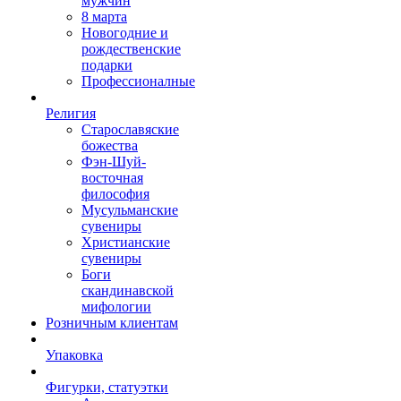
мужчин
8 марта
Новогодние и
рождественские
подарки
Профессионалные
Религия
Старославяские
божества
Фэн-Шуй-
восточная
философия
Мусульманские
сувениры
Христианские
сувениры
Боги
скандинавской
мифологии
Розничным клиентам
Упаковка
Фигурки, статуэтки