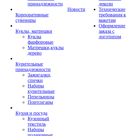
принадлежности
деколи
Новости
Технические
Корпоративные
требования к
сувениры
макетам
Оформление
Куклы, матрешки
заказа с
Куклы
логотипом
фарфоровые
Матрешки,куклы
дерево
Курительные
принадлежности
Зажигалки,
спички
Наборы
курительные
Пепельницы
Портсигары
Кухня и посуда
Кухонный
текстиль
Наборы
подарочные