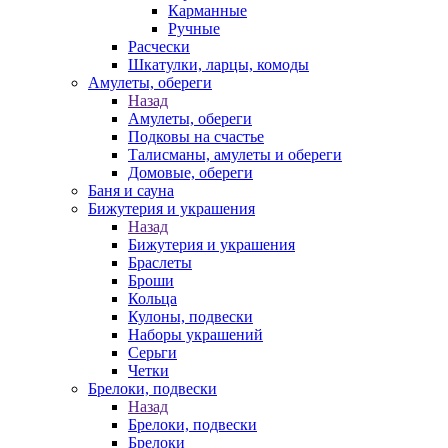
Карманные
Ручные
Расчески
Шкатулки, ларцы, комоды
Амулеты, обереги
Назад
Амулеты, обереги
Подковы на счастье
Талисманы, амулеты и обереги
Домовые, обереги
Баня и сауна
Бижутерия и украшения
Назад
Бижутерия и украшения
Браслеты
Броши
Кольца
Кулоны, подвески
Наборы украшений
Серьги
Четки
Брелоки, подвески
Назад
Брелоки, подвески
Брелоки