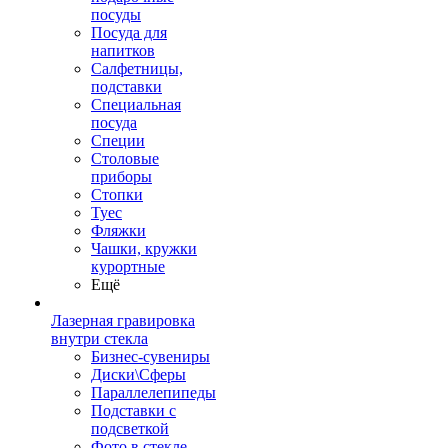
посуды
Посуда для
напитков
Салфетницы,
подставки
Специальная
посуда
Специи
Столовые
приборы
Стопки
Туес
Фляжки
Чашки, кружки
курортные
Ещё
Лазерная гравировка
внутри стекла
Бизнес-сувениры
Диски\Сферы
Параллелепипеды
Подставки с
подсветкой
Фото в стекле