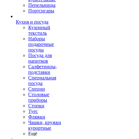
Пепельницы
Портсигары
Кухня и посуда
Кухонный
текстиль
Наборы
подарочные
посуды
Посуда для
напитков
Салфетницы,
подставки
Специальная
посуда
Специи
Столовые
приборы
Стопки
Туес
Фляжки
Чашки, кружки
курортные
Ещё