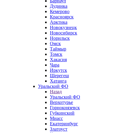
Барнаул
Дудинка
Кемерово
Красноярск
Арктика
Новокузнецк
Новосибирск
Норильск
Омск
Таймыр
Томск
Хакасия
Чара
Иркутск
Шерегеш
Хатанга
Уральский ФО
Назад
Уральский ФО
Верхотурье
Горнокнязевск
Губкинский
Миасс
Екатеринбург
Златоуст