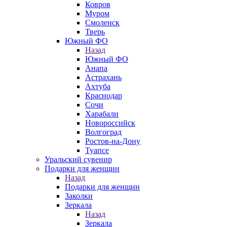
Ковров
Муром
Смоленск
Тверь
Южный ФО
Назад
Южный ФО
Анапа
Астрахань
Ахтуба
Краснодар
Сочи
Харабали
Новороссийск
Волгоград
Ростов-на-Дону
Туапсе
Уральский сувенир
Подарки для женщин
Назад
Подарки для женщин
Заколки
Зеркала
Назад
Зеркала