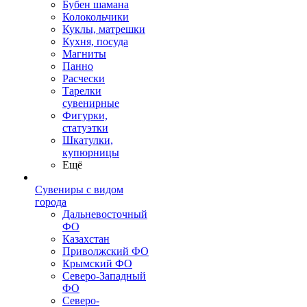
Бубен шамана
Колокольчики
Куклы, матрешки
Кухня, посуда
Магниты
Панно
Расчески
Тарелки
сувенирные
Фигурки,
статуэтки
Шкатулки,
купюрницы
Ещё
Сувениры с видом
города
Дальневосточный
ФО
Казахстан
Приволжский ФО
Крымский ФО
Северо-Западный
ФО
Северо-