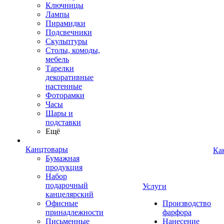
Ключницы
Лампы
Пирамидки
Подсвечники
Скульптуры
Столы, комоды,
мебель
Тарелки
декоративные
настенные
Фоторамки
Часы
Шары и
подставки
Ещё
Канцтовары
Ка
Бумажная
продукция
Набор
подарочный
Услуги
канцелярский
Офисные
Производство
принадлежности
фарфора
Письменные
Нанесение