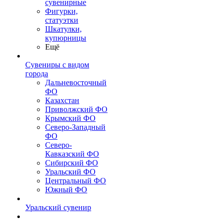
сувенирные
Фигурки,
статуэтки
Шкатулки,
купюрницы
Ещё
Сувениры с видом
города
Дальневосточный
ФО
Казахстан
Приволжский ФО
Крымский ФО
Северо-Западный
ФО
Северо-
Кавказский ФО
Сибирский ФО
Уральский ФО
Центральный ФО
Южный ФО
Уральский сувенир