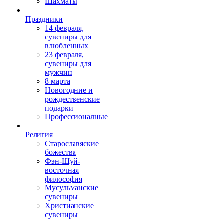
Шахматы
Праздники
14 февраля,
сувениры для
влюбленных
23 февраля,
сувениры для
мужчин
8 марта
Новогодние и
рождественские
подарки
Профессионалные
Религия
Старославяские
божества
Фэн-Шуй-
восточная
философия
Мусульманские
сувениры
Христианские
сувениры