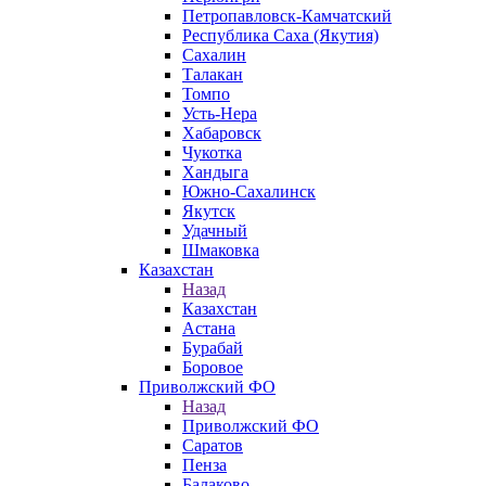
Петропавловск-Камчатский
Республика Саха (Якутия)
Сахалин
Талакан
Томпо
Усть-Нера
Хабаровск
Чукотка
Хандыга
Южно-Сахалинск
Якутск
Удачный
Шмаковка
Казахстан
Назад
Казахстан
Астана
Бурабай
Боровое
Приволжский ФО
Назад
Приволжский ФО
Саратов
Пенза
Балаково