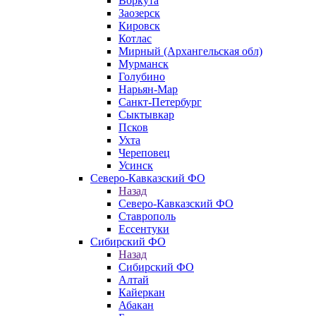
Воркута
Заозерск
Кировск
Котлас
Мирный (Архангельская обл)
Мурманск
Голубино
Нарьян-Мар
Санкт-Петербург
Сыктывкар
Псков
Ухта
Череповец
Усинск
Северо-Кавказский ФО
Назад
Северо-Кавказский ФО
Ставрополь
Ессентуки
Сибирский ФО
Назад
Сибирский ФО
Алтай
Кайеркан
Абакан