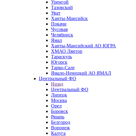
Уренгой
Тазовский
Уват
Ханты-Мансийск
Покачи
Чусовая
Челябинск
Ямал
Ханты-Мансийский АО ЮГРА
ХМАО Лянтор
Тараскуль
Югорск
Тарко-Сале
Ямало-Ненецкий АО ЯМАЛ
Центральный ФО
Назад
Центральный ФО
Липецк
Москва
Орел
Боровск
Рязань
Белгород
Воронеж
Калуга