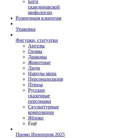
Боги
скандинавской
мифологии
Розничным клиентам
Упаковка
Фигурки, статуэтки
Ангелы
Гномы
Драконы
Животные
Люди
Народы мира
Персонализация
Птицы
Русские
сказочные
персонажи
Скульптурные
композиции
Яблоко
Ещё
Промо Иннопром 2025