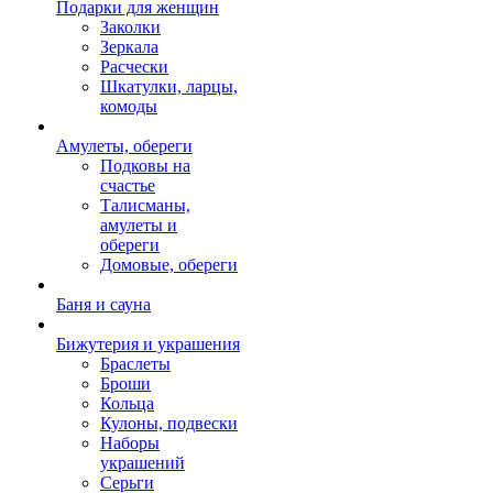
Подарки для женщин
Заколки
Зеркала
Расчески
Шкатулки, ларцы,
комоды
Амулеты, обереги
Подковы на
счастье
Талисманы,
амулеты и
обереги
Домовые, обереги
Баня и сауна
Бижутерия и украшения
Браслеты
Броши
Кольца
Кулоны, подвески
Наборы
украшений
Серьги