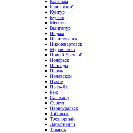
Когалым
Белоярский
Кунгур
Курган
Мегион
Вынгапур
Надым
Нефтеюганск
Нижневартовск
Муравленко
Новый Уренгой
Ноябрьск
Пангоды
Пермь
Полевской
Пурпе
Пыть-Ях
Реж
Салехард
Сургут
Первоуральск
Тобольск
Трехгорный
Лабытнанги
Тюмень