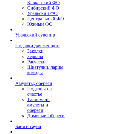
Кавказский ФО
Сибирский ФО
Уральский ФО
Центральный ФО
Южный ФО
Уральский сувенир
Подарки для женщин
Заколки
Зеркала
Расчески
Шкатулки, ларцы,
комоды
Амулеты, обереги
Подковы на
счастье
Талисманы,
амулеты и
обереги
Домовые, обереги
Баня и сауна