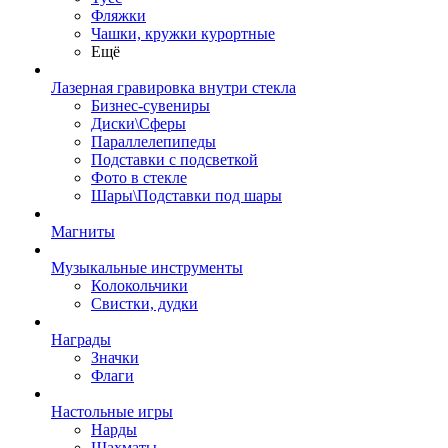
Фляжки
Чашки, кружки курортные
Ещё
Лазерная гравировка внутри стекла
Бизнес-сувениры
Диски\Сферы
Параллелепипеды
Подставки с подсветкой
Фото в стекле
Шары\Подставки под шары
Магниты
Музыкальные инструменты
Колокольчики
Свистки, дудки
Награды
Значки
Флаги
Настольные игры
Нарды
Шахматы