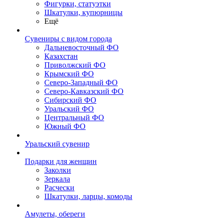
Фигурки, статуэтки
Шкатулки, купюрницы
Ещё
Сувениры с видом города
Дальневосточный ФО
Казахстан
Приволжский ФО
Крымский ФО
Северо-Западный ФО
Северо-Кавказский ФО
Сибирский ФО
Уральский ФО
Центральный ФО
Южный ФО
Уральский сувенир
Подарки для женщин
Заколки
Зеркала
Расчески
Шкатулки, ларцы, комоды
Амулеты, обереги