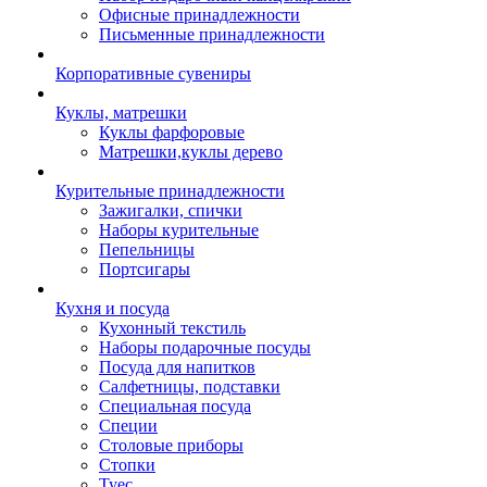
Офисные принадлежности
Письменные принадлежности
Корпоративные сувениры
Куклы, матрешки
Куклы фарфоровые
Матрешки,куклы дерево
Курительные принадлежности
Зажигалки, спички
Наборы курительные
Пепельницы
Портсигары
Кухня и посуда
Кухонный текстиль
Наборы подарочные посуды
Посуда для напитков
Салфетницы, подставки
Специальная посуда
Специи
Столовые приборы
Стопки
Туес