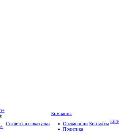
йте
Компания
те
Ещё
Секреты из шкатулки
О компании
Контакты
ра
Политика