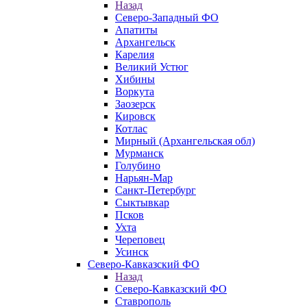
Назад
Северо-Западный ФО
Апатиты
Архангельск
Карелия
Великий Устюг
Хибины
Воркута
Заозерск
Кировск
Котлас
Мирный (Архангельская обл)
Мурманск
Голубино
Нарьян-Мар
Санкт-Петербург
Сыктывкар
Псков
Ухта
Череповец
Усинск
Северо-Кавказский ФО
Назад
Северо-Кавказский ФО
Ставрополь