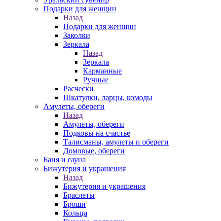
Подарки для женщин
Назад
Подарки для женщин
Заколки
Зеркала
Назад
Зеркала
Карманные
Ручные
Расчески
Шкатулки, ларцы, комоды
Амулеты, обереги
Назад
Амулеты, обереги
Подковы на счастье
Талисманы, амулеты и обереги
Домовые, обереги
Баня и сауна
Бижутерия и украшения
Назад
Бижутерия и украшения
Браслеты
Броши
Кольца