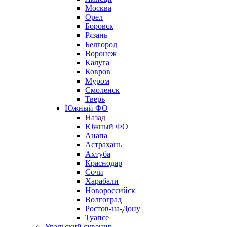
Москва
Орел
Боровск
Рязань
Белгород
Воронеж
Калуга
Ковров
Муром
Смоленск
Тверь
Южный ФО
Назад
Южный ФО
Анапа
Астрахань
Ахтуба
Краснодар
Сочи
Харабали
Новороссийск
Волгоград
Ростов-на-Дону
Туапсе
Уральский сувенир