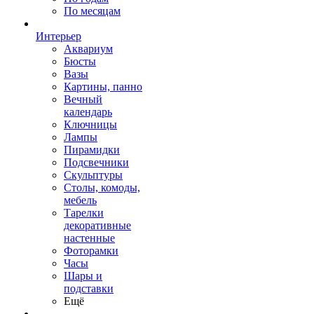
По месяцам
Интерьер
Аквариум
Бюсты
Вазы
Картины, панно
Вечный
календарь
Ключницы
Лампы
Пирамидки
Подсвечники
Скульптуры
Столы, комоды,
мебель
Тарелки
декоративные
настенные
Фоторамки
Часы
Шары и
подставки
Ещё