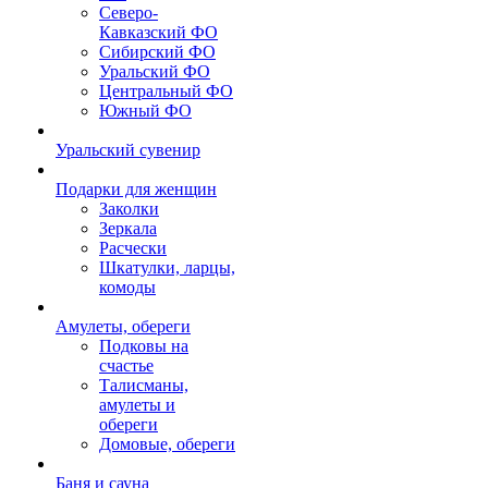
Северо-
Кавказский ФО
Сибирский ФО
Уральский ФО
Центральный ФО
Южный ФО
Уральский сувенир
Подарки для женщин
Заколки
Зеркала
Расчески
Шкатулки, ларцы,
комоды
Амулеты, обереги
Подковы на
счастье
Талисманы,
амулеты и
обереги
Домовые, обереги
Баня и сауна