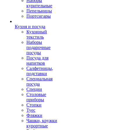
Наборы
курительные
Пепельницы
Портсигары
Кухня и посуда
Кухонный
текстиль
Наборы
подарочные
посуды
Посуда для
напитков
Салфетницы,
подставки
Специальная
посуда
Специи
Столовые
приборы
Стопки
Туес
Фляжки
Чашки, кружки
курортные