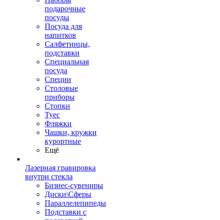
подарочные
посуды
Посуда для
напитков
Салфетницы,
подставки
Специальная
посуда
Специи
Столовые
приборы
Стопки
Туес
Фляжки
Чашки, кружки
курортные
Ещё
Лазерная гравировка
внутри стекла
Бизнес-сувениры
Диски\Сферы
Параллелепипеды
Подставки с