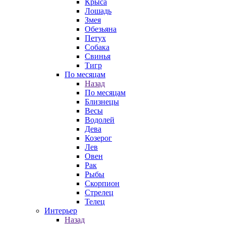
Крыса
Лошадь
Змея
Обезьяна
Петух
Собака
Свинья
Тигр
По месяцам
Назад
По месяцам
Близнецы
Весы
Водолей
Дева
Козерог
Лев
Овен
Рак
Рыбы
Скорпион
Стрелец
Телец
Интерьер
Назад