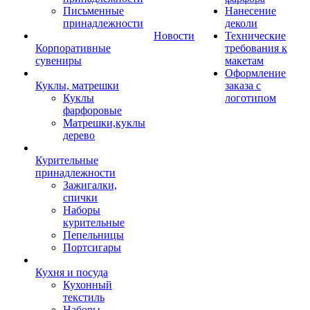
Письменные
Нанесение
принадлежности
деколи
Новости
Технические
Корпоративные
требования к
сувениры
макетам
Оформление
Куклы, матрешки
заказа с
Куклы
логотипом
фарфоровые
Матрешки,куклы
дерево
Курительные
принадлежности
Зажигалки,
спички
Наборы
курительные
Пепельницы
Портсигары
Кухня и посуда
Кухонный
текстиль
Наборы