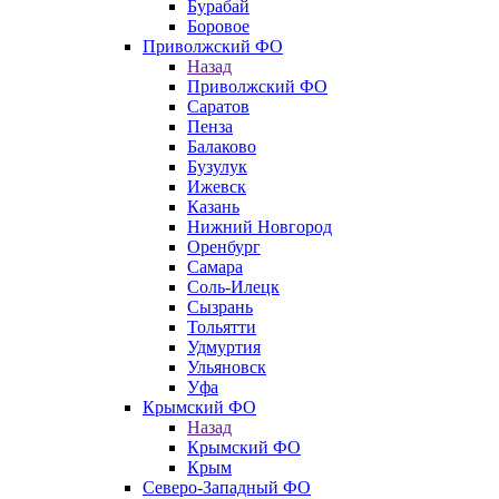
Бурабай
Боровое
Приволжский ФО
Назад
Приволжский ФО
Саратов
Пенза
Балаково
Бузулук
Ижевск
Казань
Нижний Новгород
Оренбург
Самара
Соль-Илецк
Сызрань
Тольятти
Удмуртия
Ульяновск
Уфа
Крымский ФО
Назад
Крымский ФО
Крым
Северо-Западный ФО