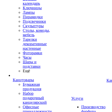
календарь
Ключницы
Лампы
Пирамидки
Подсвечники
Скульптуры
Столы, комоды,
мебель
Тарелки
декоративные
настенные
Фоторамки
Часы
Шары и
подставки
Ещё
Канцтовары
Ка
Бумажная
продукция
Набор
подарочный
Услуги
канцелярский
Офисные
Производство
принадлежности
фарфора