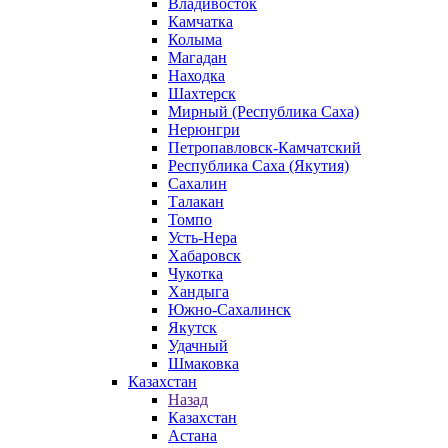
Владивосток
Камчатка
Колыма
Магадан
Находка
Шахтерск
Мирный (Республика Саха)
Нерюнгри
Петропавловск-Камчатский
Республика Саха (Якутия)
Сахалин
Талакан
Томпо
Усть-Нера
Хабаровск
Чукотка
Хандыга
Южно-Сахалинск
Якутск
Удачный
Шмаковка
Казахстан
Назад
Казахстан
Астана