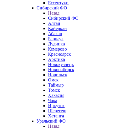
Ессентуки
Сибирский ФО
Назад
Сибирский ФО
Алтай
Кайеркан
Абакан
Барнаул
Дудинка
Кемерово
Красноярск
Арктика
Новокузнецк
Новосибирск
Норильск
Омск
Таймыр
Томск
Хакасия
Чара
Иркутск
Шерегеш
Хатанга
Уральский ФО
Назад