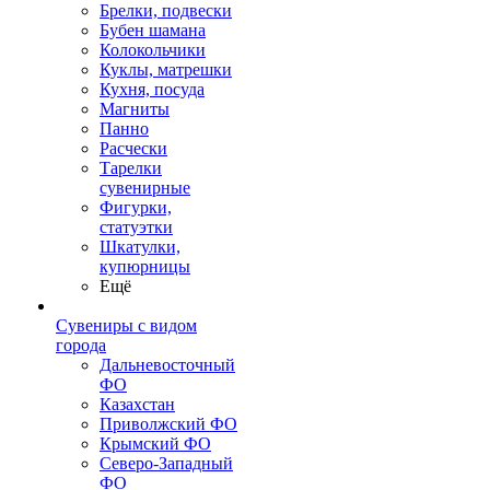
Брелки, подвески
Бубен шамана
Колокольчики
Куклы, матрешки
Кухня, посуда
Магниты
Панно
Расчески
Тарелки
сувенирные
Фигурки,
статуэтки
Шкатулки,
купюрницы
Ещё
Сувениры с видом
города
Дальневосточный
ФО
Казахстан
Приволжский ФО
Крымский ФО
Северо-Западный
ФО