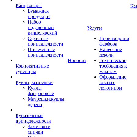
Канцтовары
Ка
Бумажная
продукция
Набор
подарочный
Услуги
канцелярский
Офисные
Производство
принадлежности
фарфора
Письменные
Нанесение
принадлежности
деколи
Новости
Технические
Корпоративные
требования к
сувениры
макетам
Оформление
Куклы, матрешки
заказа с
Куклы
логотипом
фарфоровые
Матрешки,куклы
дерево
Курительные
принадлежности
Зажигалки,
спички