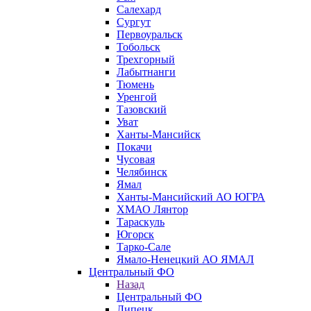
Салехард
Сургут
Первоуральск
Тобольск
Трехгорный
Лабытнанги
Тюмень
Уренгой
Тазовский
Уват
Ханты-Мансийск
Покачи
Чусовая
Челябинск
Ямал
Ханты-Мансийский АО ЮГРА
ХМАО Лянтор
Тараскуль
Югорск
Тарко-Сале
Ямало-Ненецкий АО ЯМАЛ
Центральный ФО
Назад
Центральный ФО
Липецк