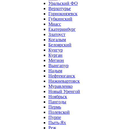
Уральский ФО
Верхотурье
Горнокнязевск
Губкинский
Миасс
Екатеринбург
Златоуст
Когалым
Белоярский
Кунгур
Курган
Мегион
Вынгапур
Надым
Нефтеюганск
Нижневартовск
Муравленко
Новый Уренгой
Ноябрьск
Пангоды
Пермь
Полевской
Пурпе
Пыть-Ях
Реж