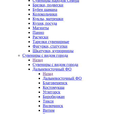
Сувениры народов Севера
Брелки, подвески
Бубен шамана
Колокольчики
Куклы, матрешки
Кухня, посуда
Магниты
Панно
Расчески
Тарелки сувенирные
Фигурки, статуэтки
Шкатулки, купюрницы
Сувениры с видом города
Назад
Сувениры с видом города
Дальневосточный ФО
Назад
Дальневосточный ФО
Благовещенск
Костомукша
Углегорск
Биробиджан
Тикси
Вилючинск
Витим