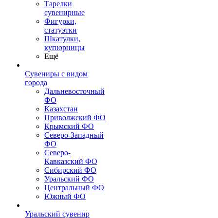
Тарелки
сувенирные
Фигурки,
статуэтки
Шкатулки,
купюрницы
Ещё
Сувениры с видом
города
Дальневосточный
ФО
Казахстан
Приволжский ФО
Крымский ФО
Северо-Западный
ФО
Северо-
Кавказский ФО
Сибирский ФО
Уральский ФО
Центральный ФО
Южный ФО
Уральский сувенир