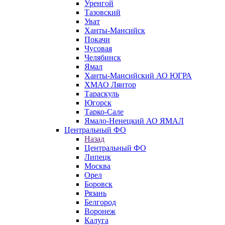
Уренгой
Тазовский
Уват
Ханты-Мансийск
Покачи
Чусовая
Челябинск
Ямал
Ханты-Мансийский АО ЮГРА
ХМАО Лянтор
Тараскуль
Югорск
Тарко-Сале
Ямало-Ненецкий АО ЯМАЛ
Центральный ФО
Назад
Центральный ФО
Липецк
Москва
Орел
Боровск
Рязань
Белгород
Воронеж
Калуга