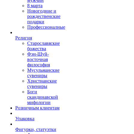
мужчин
8 марта
Новогодние и
рождественские
подарки
Профессионалные
Религия
Старославяские
божества
Фэн-Шуй-
восточная
философия
Мусульманские
сувениры
Христианские
сувениры
Боги
скандинавской
мифологии
Розничным клиентам
Упаковка
Фигурки, статуэтки