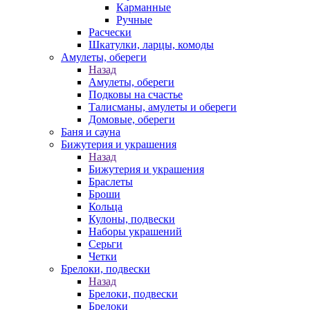
Карманные
Ручные
Расчески
Шкатулки, ларцы, комоды
Амулеты, обереги
Назад
Амулеты, обереги
Подковы на счастье
Талисманы, амулеты и обереги
Домовые, обереги
Баня и сауна
Бижутерия и украшения
Назад
Бижутерия и украшения
Браслеты
Броши
Кольца
Кулоны, подвески
Наборы украшений
Серьги
Четки
Брелоки, подвески
Назад
Брелоки, подвески
Брелоки