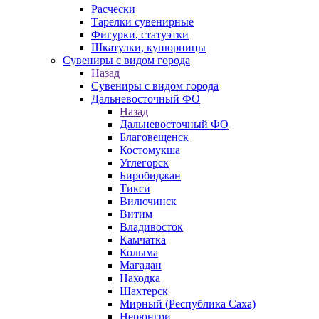
Расчески
Тарелки сувенирные
Фигурки, статуэтки
Шкатулки, купюрницы
Сувениры с видом города
Назад
Сувениры с видом города
Дальневосточный ФО
Назад
Дальневосточный ФО
Благовещенск
Костомукша
Углегорск
Биробиджан
Тикси
Вилючинск
Витим
Владивосток
Камчатка
Колыма
Магадан
Находка
Шахтерск
Мирный (Республика Саха)
Нерюнгри