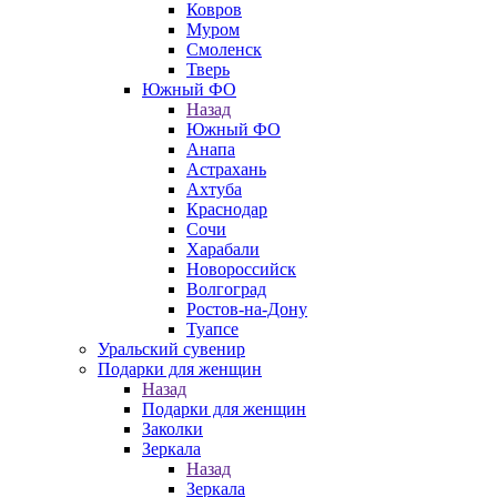
Ковров
Муром
Смоленск
Тверь
Южный ФО
Назад
Южный ФО
Анапа
Астрахань
Ахтуба
Краснодар
Сочи
Харабали
Новороссийск
Волгоград
Ростов-на-Дону
Туапсе
Уральский сувенир
Подарки для женщин
Назад
Подарки для женщин
Заколки
Зеркала
Назад
Зеркала