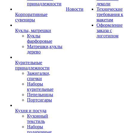
принадлежности
деколи
Новости
Технические
Корпоративные
требования к
сувениры
макетам
Оформление
Куклы, матрешки
заказа с
Куклы
логотипом
фарфоровые
Матрешки,куклы
дерево
Курительные
принадлежности
Зажигалки,
спички
Наборы
курительные
Пепельницы
Портсигары
Кухня и посуда
Кухонный
текстиль
Наборы
подарочные