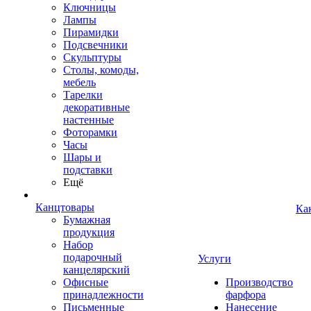
Ключницы
Лампы
Пирамидки
Подсвечники
Скульптуры
Столы, комоды,
мебель
Тарелки
декоративные
настенные
Фоторамки
Часы
Шары и
подставки
Ещё
Канцтовары
Ка
Бумажная
продукция
Набор
подарочный
Услуги
канцелярский
Офисные
Производство
принадлежности
фарфора
Письменные
Нанесение