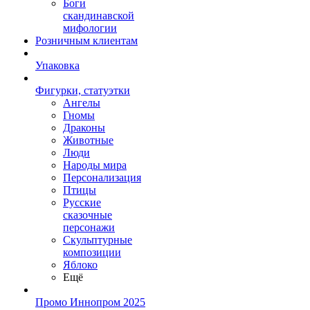
Боги
скандинавской
мифологии
Розничным клиентам
Упаковка
Фигурки, статуэтки
Ангелы
Гномы
Драконы
Животные
Люди
Народы мира
Персонализация
Птицы
Русские
сказочные
персонажи
Скульптурные
композиции
Яблоко
Ещё
Промо Иннопром 2025