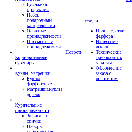
Бумажная
продукция
Набор
подарочный
Услуги
канцелярский
Офисные
Производство
принадлежности
фарфора
Письменные
Нанесение
принадлежности
деколи
Новости
Технические
Корпоративные
требования к
сувениры
макетам
Оформление
Куклы, матрешки
заказа с
Куклы
логотипом
фарфоровые
Матрешки,куклы
дерево
Курительные
принадлежности
Зажигалки,
спички
Наборы
курительные