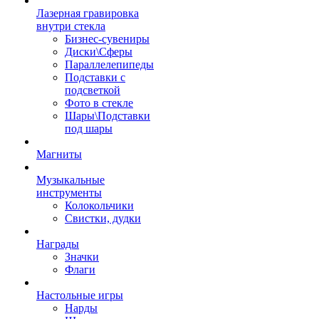
Лазерная гравировка
внутри стекла
Бизнес-сувениры
Диски\Сферы
Параллелепипеды
Подставки с
подсветкой
Фото в стекле
Шары\Подставки
под шары
Магниты
Музыкальные
инструменты
Колокольчики
Свистки, дудки
Награды
Значки
Флаги
Настольные игры
Нарды