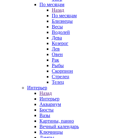
По месяцам
Назад
По месяцам
Близнецы
Весы
Водолей
Дева
Козерог
Лев
Овен
Рак
Рыбы
Скорпион
Стрелец
Телец
Интерьер
Назад
Интерьер
Аквариум
Бюсты
Вазы
Картины, панно
Вечный календарь
Ключницы
Лампы