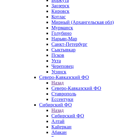
Воркута
Заозерск
Кировск
Котлас
Мирный (Архангельская обл)
Мурманск
Голубино
Нарьян-Мар
Санкт-Петербург
Сыктывкар
Псков
Ухта
Череповец
Усинск
Северо-Кавказский ФО
Назад
Северо-Кавказский ФО
Ставрополь
Ессентуки
Сибирский ФО
Назад
Сибирский ФО
Алтай
Кайеркан
Абакан