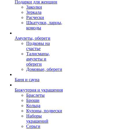
Подарки для женщин
Заколки
Зеркала
Расчески
Шкатулки, ларцы,
комоды
Амулеты, обереги
Подковы на
счастье
Талисманы,
амулеты и
обереги
Домовые, обереги
Баня и сауна
Бижутерия и украшения
Браслеты
Броши
Кольца
Кулоны, подвески
Наборы
украшений
Серьги