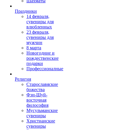
Шахматы
Праздники
14 февраля,
сувениры для
влюбленных
23 февраля,
сувениры для
мужчин
8 марта
Новогодние и
рождественские
подарки
Профессионалные
Религия
Старославяские
божества
Фэн-Шуй-
восточная
философия
Мусульманские
сувениры
Христианские
сувениры