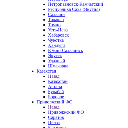
Петропавловск-Камчатский
Республика Саха (Якутия)
Сахалин
Талакан
Томпо
Усть-Нера
Хабаровск
Чукотка
Хандыга
Южно-Сахалинск
Якутск
Удачный
Шмаковка
Казахстан
Назад
Казахстан
Астана
Бурабай
Боровое
Приволжский ФО
Назад
Приволжский ФО
Саратов
Пенза
Балаково