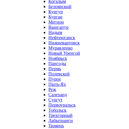
Когалым
Белоярский
Кунгур
Курган
Мегион
Вынгапур
Надым
Нефтеюганск
Нижневартовск
Муравленко
Новый Уренгой
Ноябрьск
Пангоды
Пермь
Полевской
Пурпе
Пыть-Ях
Реж
Салехард
Сургут
Первоуральск
Тобольск
Трехгорный
Лабытнанги
Тюмень