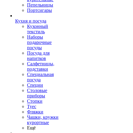
Пепельницы
Портсигары
Кухня и посуда
Кухонный
текстиль
Наборы
подарочные
посуды
Посуда для
напитков
Салфетницы,
подставки
Специальная
посуда
Специи
Столовые
приборы
Стопки
Туес
Фляжки
Чашки, кружки
курортные
Ещё