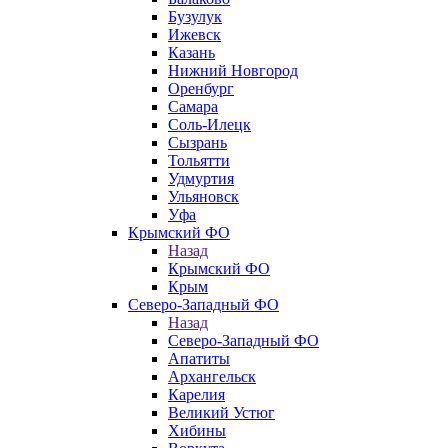
Бузулук
Ижевск
Казань
Нижний Новгород
Оренбург
Самара
Соль-Илецк
Сызрань
Тольятти
Удмуртия
Ульяновск
Уфа
Крымский ФО
Назад
Крымский ФО
Крым
Северо-Западный ФО
Назад
Северо-Западный ФО
Апатиты
Архангельск
Карелия
Великий Устюг
Хибины