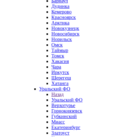
Барнаул
Дудинка
Кемерово
Красноярск
Арктика
Новокузнецк
Новосибирск
Норильск
Омск
Таймыр
Томск
Хакасия
Чара
Иркутск
Шерегеш
Хатанга
Уральский ФО
Назад
Уральский ФО
Верхотурье
Горнокнязевск
Губкинский
Миасс
Екатеринбург
Златоуст