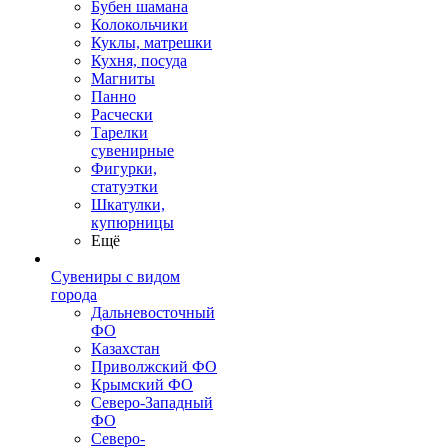
Бубен шамана
Колокольчики
Куклы, матрешки
Кухня, посуда
Магниты
Панно
Расчески
Тарелки
сувенирные
Фигурки,
статуэтки
Шкатулки,
купюрницы
Ещё
Сувениры с видом
города
Дальневосточный
ФО
Казахстан
Приволжский ФО
Крымский ФО
Северо-Западный
ФО
Северо-