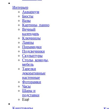
Интерьер
Аквариум
Бюсты
Вазы
Картины, панно
Вечный
календарь
Ключницы
Лампы
Пирамидки
Подсвечники
Скульптуры
Столы, комоды,
мебель
Тарелки
декоративные
настенные
Фоторамки
Часы
Шары и
подставки
Ещё
Канцтовары
Ка