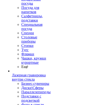
посуды
Посуда для
напитков
Салфетницы,
подставки
Специальная
посуда
Специи
Столовые
приборы
Стопки
Туес
Фляжки
Чашки, кружки
курортные
Ещё
Лазерная гравировка
внутри стекла
Бизнес-сувениры
Диски\Сферы
Параллелепипеды
Подставки с
подсветкой
Фото в стекле