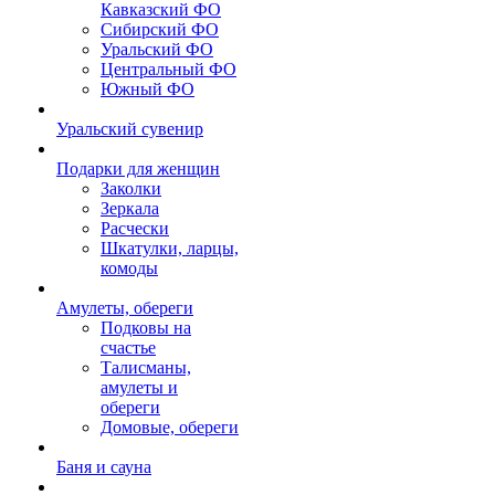
Кавказский ФО
Сибирский ФО
Уральский ФО
Центральный ФО
Южный ФО
Уральский сувенир
Подарки для женщин
Заколки
Зеркала
Расчески
Шкатулки, ларцы,
комоды
Амулеты, обереги
Подковы на
счастье
Талисманы,
амулеты и
обереги
Домовые, обереги
Баня и сауна