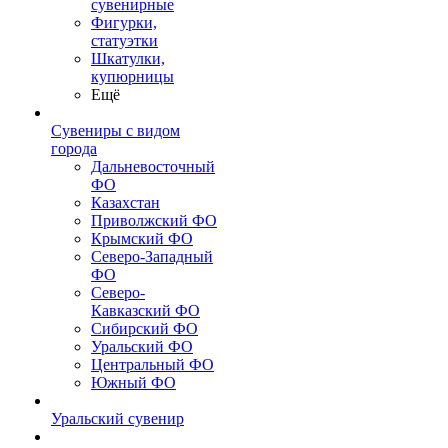
сувенирные
Фигурки,
статуэтки
Шкатулки,
купюрницы
Ещё
Сувениры с видом
города
Дальневосточный
ФО
Казахстан
Приволжский ФО
Крымский ФО
Северо-Западный
ФО
Северо-
Кавказский ФО
Сибирский ФО
Уральский ФО
Центральный ФО
Южный ФО
Уральский сувенир