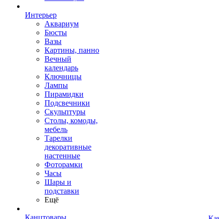
Интерьер
Аквариум
Бюсты
Вазы
Картины, панно
Вечный
календарь
Ключницы
Лампы
Пирамидки
Подсвечники
Скульптуры
Столы, комоды,
мебель
Тарелки
декоративные
настенные
Фоторамки
Часы
Шары и
подставки
Ещё
Канцтовары
Ка