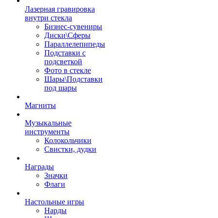
Лазерная гравировка
внутри стекла
Бизнес-сувениры
Диски\Сферы
Параллелепипеды
Подставки с
подсветкой
Фото в стекле
Шары\Подставки
под шары
Магниты
Музыкальные
инструменты
Колокольчики
Свистки, дудки
Награды
Значки
Флаги
Настольные игры
Нарды