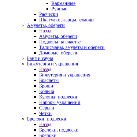
Карманные
Ручные
Расчески
Шкатулки, ларцы, комоды
Амулеты, обереги
Назад
Амулеты, обереги
Подковы на счастье
Талисманы, амулеты и обереги
Домовые, обереги
Баня и сауна
Бижутерия и украшения
Назад
Бижутерия и украшения
Браслеты
Броши
Кольца
Кулоны, подвески
Наборы украшений
Серьги
Четки
Брелоки, подвески
Назад
Брелоки, подвески
Брелоки