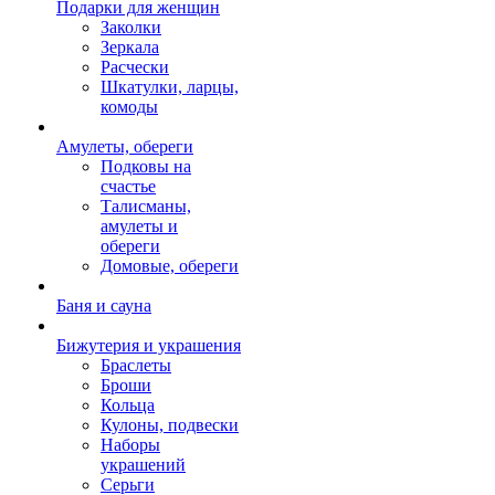
Подарки для женщин
Заколки
Зеркала
Расчески
Шкатулки, ларцы,
комоды
Амулеты, обереги
Подковы на
счастье
Талисманы,
амулеты и
обереги
Домовые, обереги
Баня и сауна
Бижутерия и украшения
Браслеты
Броши
Кольца
Кулоны, подвески
Наборы
украшений
Серьги