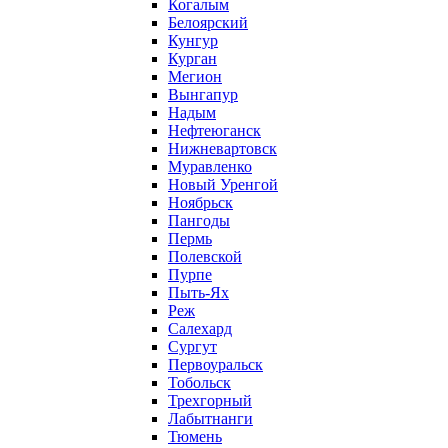
Когалым
Белоярский
Кунгур
Курган
Мегион
Вынгапур
Надым
Нефтеюганск
Нижневартовск
Муравленко
Новый Уренгой
Ноябрьск
Пангоды
Пермь
Полевской
Пурпе
Пыть-Ях
Реж
Салехард
Сургут
Первоуральск
Тобольск
Трехгорный
Лабытнанги
Тюмень