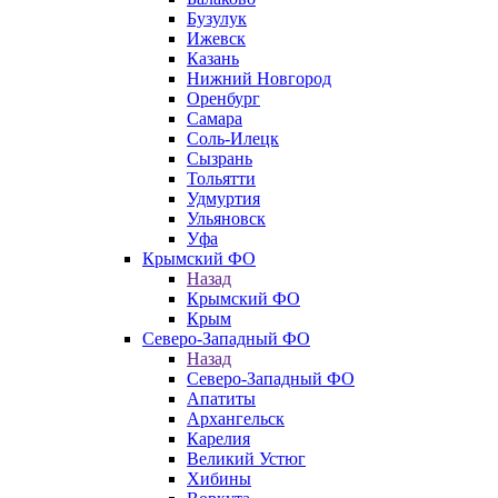
Бузулук
Ижевск
Казань
Нижний Новгород
Оренбург
Самара
Соль-Илецк
Сызрань
Тольятти
Удмуртия
Ульяновск
Уфа
Крымский ФО
Назад
Крымский ФО
Крым
Северо-Западный ФО
Назад
Северо-Западный ФО
Апатиты
Архангельск
Карелия
Великий Устюг
Хибины