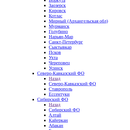
Воркута
Заозерск
Кировск
Котлас
Мирный (Архангельская обл)
Мурманск
Голубино
Нарьян-Мар
Санкт-Петербург
Сыктывкар
Псков
Ухта
Череповец
Усинск
Северо-Кавказский ФО
Назад
Северо-Кавказский ФО
Ставрополь
Ессентуки
Сибирский ФО
Назад
Сибирский ФО
Алтай
Кайеркан
Абакан