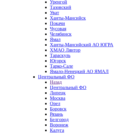
Уренгой
Тазовский
Уват
Ханты-Мансийск
Покачи
Чусовая
Челябинск
Ямал
Ханты-Мансийский АО ЮГРА
ХМАО Лянтор
Тараскуль
Югорск
Тарко-Сале
Ямало-Ненецкий АО ЯМАЛ
Центральный ФО
Назад
Центральный ФО
Липецк
Москва
Орел
Боровск
Рязань
Белгород
Воронеж
Калуга