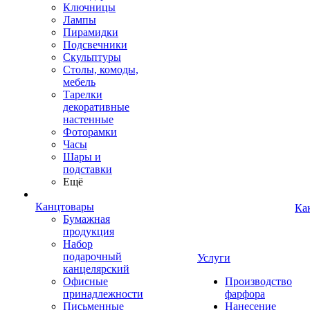
Ключницы
Лампы
Пирамидки
Подсвечники
Скульптуры
Столы, комоды,
мебель
Тарелки
декоративные
настенные
Фоторамки
Часы
Шары и
подставки
Ещё
Канцтовары
Ка
Бумажная
продукция
Набор
подарочный
Услуги
канцелярский
Офисные
Производство
принадлежности
фарфора
Письменные
Нанесение