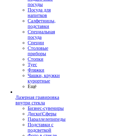
посуды
Посуда для
напитков
Салфетницы,
подставки
Специальная
посуда
Специи
Столовые
приборы
Стопки
Туес
Фляжки
Чашки, кружки
курортные
Ещё
Лазерная гравировка
внутри стекла
Бизнес-сувениры
Диски\Сферы
Параллелепипеды
Подставки с
подсветкой
Фото в стекле