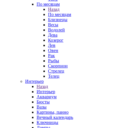
По месяцам
Назад
По месяцам
Близнецы
Весы
Водолей
Дева
Козерог
Лев
Овен
Рак
Рыбы
Скорпион
Стрелец
Телец
Интерьер
Назад
Интерьер
Аквариум
Бюсты
Вазы
Картины, панно
Вечный календарь
Ключницы
Лампы