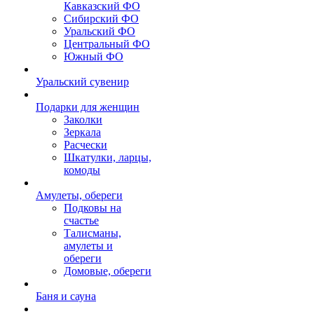
Кавказский ФО
Сибирский ФО
Уральский ФО
Центральный ФО
Южный ФО
Уральский сувенир
Подарки для женщин
Заколки
Зеркала
Расчески
Шкатулки, ларцы,
комоды
Амулеты, обереги
Подковы на
счастье
Талисманы,
амулеты и
обереги
Домовые, обереги
Баня и сауна