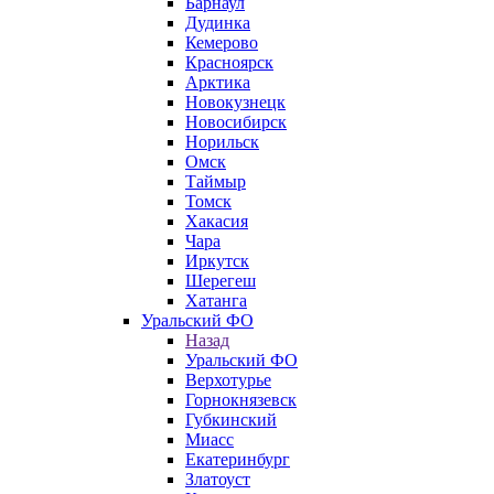
Барнаул
Дудинка
Кемерово
Красноярск
Арктика
Новокузнецк
Новосибирск
Норильск
Омск
Таймыр
Томск
Хакасия
Чара
Иркутск
Шерегеш
Хатанга
Уральский ФО
Назад
Уральский ФО
Верхотурье
Горнокнязевск
Губкинский
Миасс
Екатеринбург
Златоуст