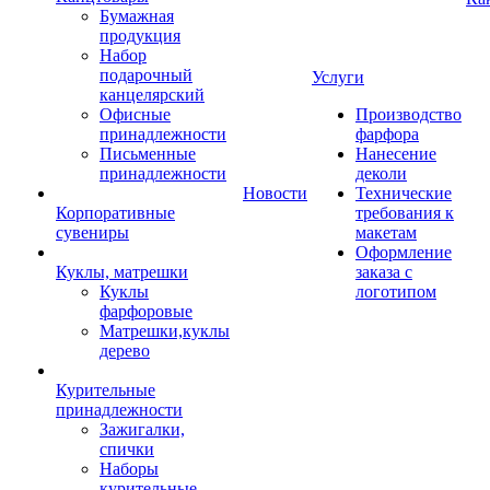
Бумажная
продукция
Набор
подарочный
Услуги
канцелярский
Офисные
Производство
принадлежности
фарфора
Письменные
Нанесение
принадлежности
деколи
Новости
Технические
Корпоративные
требования к
сувениры
макетам
Оформление
Куклы, матрешки
заказа с
Куклы
логотипом
фарфоровые
Матрешки,куклы
дерево
Курительные
принадлежности
Зажигалки,
спички
Наборы
курительные