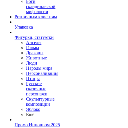
Боги
скандинавской
мифологии
Розничным клиентам
Упаковка
Фигурки, статуэтки
Ангелы
Гномы
Драконы
Животные
Люди
Народы мира
Персонализация
Птицы
Русские
сказочные
персонажи
Скульптурные
композиции
Яблоко
Ещё
Промо Иннопром 2025