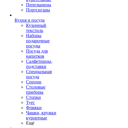
Пепельницы
Портсигары
Кухня и посуда
Кухонный
текстиль
Наборы
подарочные
посуды
Посуда для
напитков
Салфетницы,
подставки
Специальная
посуда
Специи
Столовые
приборы
Стопки
Туес
Фляжки
Чашки, кружки
курортные
Ещё