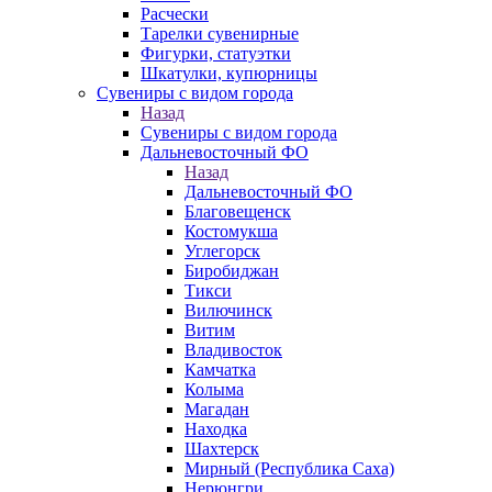
Расчески
Тарелки сувенирные
Фигурки, статуэтки
Шкатулки, купюрницы
Сувениры с видом города
Назад
Сувениры с видом города
Дальневосточный ФО
Назад
Дальневосточный ФО
Благовещенск
Костомукша
Углегорск
Биробиджан
Тикси
Вилючинск
Витим
Владивосток
Камчатка
Колыма
Магадан
Находка
Шахтерск
Мирный (Республика Саха)
Нерюнгри