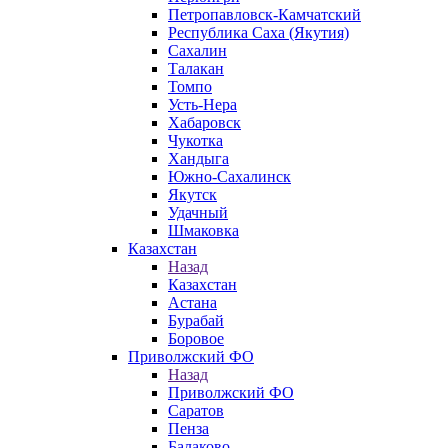
Петропавловск-Камчатский
Республика Саха (Якутия)
Сахалин
Талакан
Томпо
Усть-Нера
Хабаровск
Чукотка
Хандыга
Южно-Сахалинск
Якутск
Удачный
Шмаковка
Казахстан
Назад
Казахстан
Астана
Бурабай
Боровое
Приволжский ФО
Назад
Приволжский ФО
Саратов
Пенза
Балаково