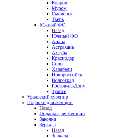
Ковров
Муром
Смоленск
Тверь
Южный ФО
Назад
Южный ФО
Анапа
Астрахань
Ахтуба
Краснодар
Сочи
Харабали
Новороссийск
Волгоград
Ростов-на-Дону
Туапсе
Уральский сувенир
Подарки для женщин
Назад
Подарки для женщин
Заколки
Зеркала
Назад
Зеркала