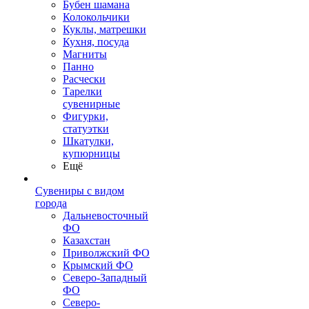
Бубен шамана
Колокольчики
Куклы, матрешки
Кухня, посуда
Магниты
Панно
Расчески
Тарелки
сувенирные
Фигурки,
статуэтки
Шкатулки,
купюрницы
Ещё
Сувениры с видом
города
Дальневосточный
ФО
Казахстан
Приволжский ФО
Крымский ФО
Северо-Западный
ФО
Северо-