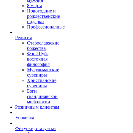
мужчин
8 марта
Новогодние и
рождественские
подарки
Профессионалные
Религия
Старославяские
божества
Фэн-Шуй-
восточная
философия
Мусульманские
сувениры
Христианские
сувениры
Боги
скандинавской
мифологии
Розничным клиентам
Упаковка
Фигурки, статуэтки