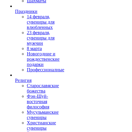
Шахматы
Праздники
14 февраля,
сувениры для
влюбленных
23 февраля,
сувениры для
мужчин
8 марта
Новогодние и
рождественские
подарки
Профессионалные
Религия
Старославяские
божества
Фэн-Шуй-
восточная
философия
Мусульманские
сувениры
Христианские
сувениры