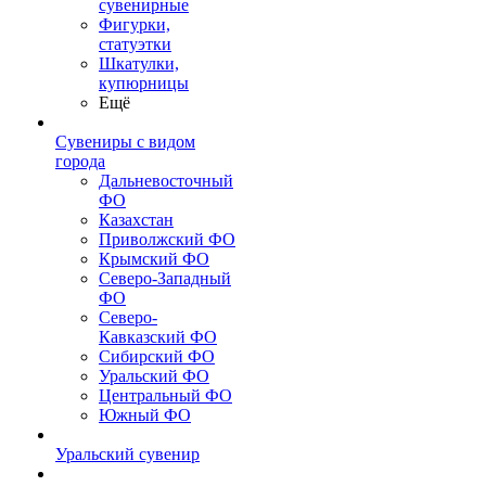
сувенирные
Фигурки,
статуэтки
Шкатулки,
купюрницы
Ещё
Сувениры с видом
города
Дальневосточный
ФО
Казахстан
Приволжский ФО
Крымский ФО
Северо-Западный
ФО
Северо-
Кавказский ФО
Сибирский ФО
Уральский ФО
Центральный ФО
Южный ФО
Уральский сувенир