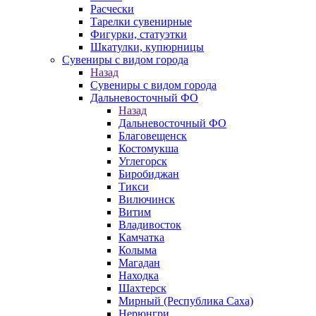
Расчески
Тарелки сувенирные
Фигурки, статуэтки
Шкатулки, купюрницы
Сувениры с видом города
Назад
Сувениры с видом города
Дальневосточный ФО
Назад
Дальневосточный ФО
Благовещенск
Костомукша
Углегорск
Биробиджан
Тикси
Вилючинск
Витим
Владивосток
Камчатка
Колыма
Магадан
Находка
Шахтерск
Мирный (Республика Саха)
Нерюнгри