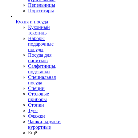
Пепельницы
Портсигары
Кухня и посуда
Кухонный
текстиль
Наборы
подарочные
посуды
Посуда для
напитков
Салфетницы,
подставки
Специальная
посуда
Специи
Столовые
приборы
Стопки
Туес
Фляжки
Чашки, кружки
курортные
Ещё