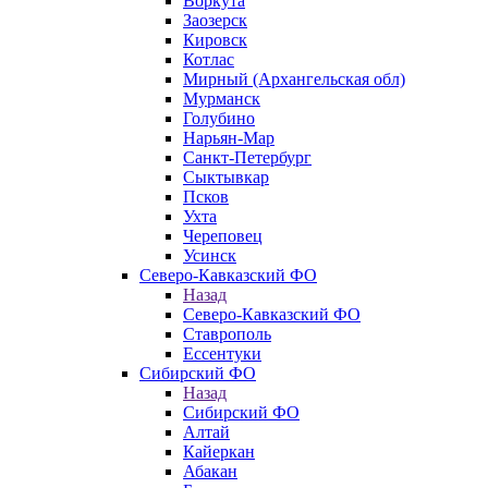
Воркута
Заозерск
Кировск
Котлас
Мирный (Архангельская обл)
Мурманск
Голубино
Нарьян-Мар
Санкт-Петербург
Сыктывкар
Псков
Ухта
Череповец
Усинск
Северо-Кавказский ФО
Назад
Северо-Кавказский ФО
Ставрополь
Ессентуки
Сибирский ФО
Назад
Сибирский ФО
Алтай
Кайеркан
Абакан