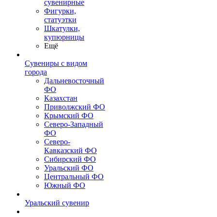
сувенирные
Фигурки,
статуэтки
Шкатулки,
купюрницы
Ещё
Сувениры с видом
города
Дальневосточный
ФО
Казахстан
Приволжский ФО
Крымский ФО
Северо-Западный
ФО
Северо-
Кавказский ФО
Сибирский ФО
Уральский ФО
Центральный ФО
Южный ФО
Уральский сувенир