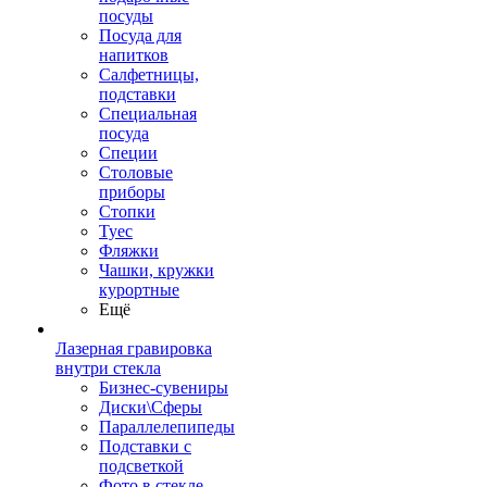
посуды
Посуда для
напитков
Салфетницы,
подставки
Специальная
посуда
Специи
Столовые
приборы
Стопки
Туес
Фляжки
Чашки, кружки
курортные
Ещё
Лазерная гравировка
внутри стекла
Бизнес-сувениры
Диски\Сферы
Параллелепипеды
Подставки с
подсветкой
Фото в стекле