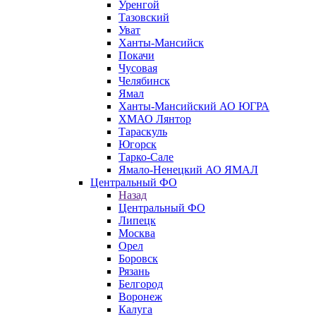
Уренгой
Тазовский
Уват
Ханты-Мансийск
Покачи
Чусовая
Челябинск
Ямал
Ханты-Мансийский АО ЮГРА
ХМАО Лянтор
Тараскуль
Югорск
Тарко-Сале
Ямало-Ненецкий АО ЯМАЛ
Центральный ФО
Назад
Центральный ФО
Липецк
Москва
Орел
Боровск
Рязань
Белгород
Воронеж
Калуга