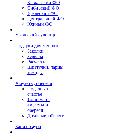
Кавказский ФО
Сибирский ФО
Уральский ФО
Центральный ФО
Южный ФО
Уральский сувенир
Подарки для женщин
Заколки
Зеркала
Расчески
Шкатулки, ларцы,
комоды
Амулеты, обереги
Подковы на
счастье
Талисманы,
амулеты и
обереги
Домовые, обереги
Баня и сауна