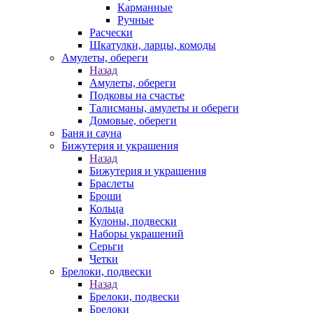
Карманные
Ручные
Расчески
Шкатулки, ларцы, комоды
Амулеты, обереги
Назад
Амулеты, обереги
Подковы на счастье
Талисманы, амулеты и обереги
Домовые, обереги
Баня и сауна
Бижутерия и украшения
Назад
Бижутерия и украшения
Браслеты
Броши
Кольца
Кулоны, подвески
Наборы украшений
Серьги
Четки
Брелоки, подвески
Назад
Брелоки, подвески
Брелоки