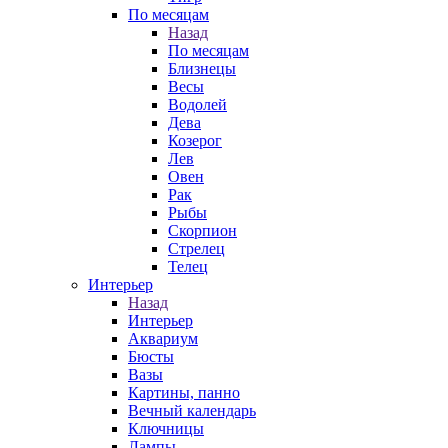
По месяцам
Назад
По месяцам
Близнецы
Весы
Водолей
Дева
Козерог
Лев
Овен
Рак
Рыбы
Скорпион
Стрелец
Телец
Интерьер
Назад
Интерьер
Аквариум
Бюсты
Вазы
Картины, панно
Вечный календарь
Ключницы
Лампы