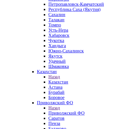
Петропавловск-Камчатский
Республика Саха (Якутия)
Сахалин
Талакан
Томпо
Усть-Нера
Хабаровск
Чукотка
Хандыга
Южно-Сахалинск
Якутск
Удачный
Шмаковка
Казахстан
Назад
Казахстан
Астана
Бурабай
Боровое
Приволжский ФО
Назад
Приволжский ФО
Саратов
Пенза
Балаково