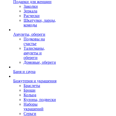
Подарки для женщин
Заколки
Зеркала
Расчески
Шкатулки, ларцы,
комоды
Амулеты, обереги
Подковы на
счастье
Талисманы,
амулеты и
обереги
Домовые, обереги
Баня и сауна
Бижутерия и украшения
Браслеты
Броши
Кольца
Кулоны, подвески
Наборы
украшений
Серьги