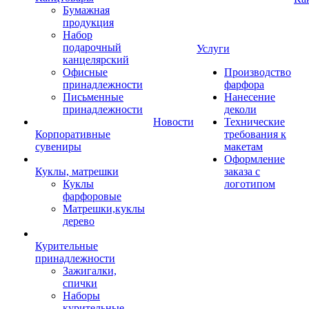
Бумажная
продукция
Набор
подарочный
Услуги
канцелярский
Офисные
Производство
принадлежности
фарфора
Письменные
Нанесение
принадлежности
деколи
Новости
Технические
Корпоративные
требования к
сувениры
макетам
Оформление
Куклы, матрешки
заказа с
Куклы
логотипом
фарфоровые
Матрешки,куклы
дерево
Курительные
принадлежности
Зажигалки,
спички
Наборы
курительные