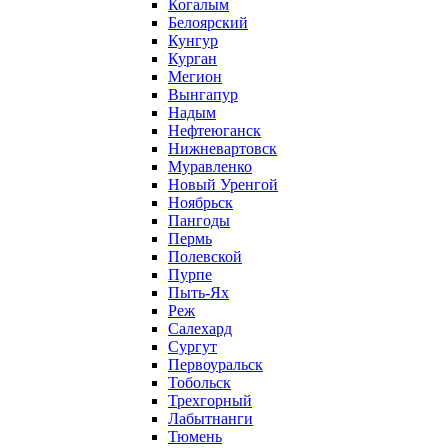
Когалым
Белоярский
Кунгур
Курган
Мегион
Вынгапур
Надым
Нефтеюганск
Нижневартовск
Муравленко
Новый Уренгой
Ноябрьск
Пангоды
Пермь
Полевской
Пурпе
Пыть-Ях
Реж
Салехард
Сургут
Первоуральск
Тобольск
Трехгорный
Лабытнанги
Тюмень