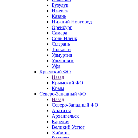
Бузулук
Ижевск
Казань
Нижний Новгород
Оренбург
Самара
Соль-Илецк
Сызрань
Тольятти
Удмуртия
Ульяновск
Уфа
Крымский ФО
Назад
Крымский ФО
Крым
Северо-Западный ФО
Назад
Северо-Западный ФО
Апатиты
Архангельск
Карелия
Великий Устюг
Хибины