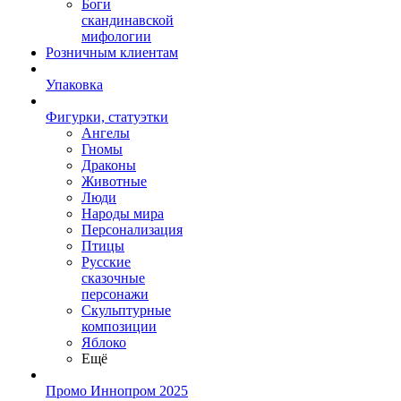
Боги
скандинавской
мифологии
Розничным клиентам
Упаковка
Фигурки, статуэтки
Ангелы
Гномы
Драконы
Животные
Люди
Народы мира
Персонализация
Птицы
Русские
сказочные
персонажи
Скульптурные
композиции
Яблоко
Ещё
Промо Иннопром 2025