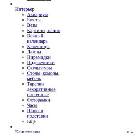
Интерьер
Аквариум
Бюсты
Вазы
Картины, панно
Вечный
календарь
Ключницы
Лампы
Пирамидки
Подсвечники
Скульптуры
Столы, комоды,
мебель
Тарелки
декоративные
настенные
Фоторамки
Часы
Шары и
подставки
Ещё
Канцтовары
Ка