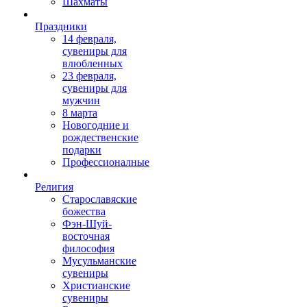
Шахматы
Праздники
14 февраля,
сувениры для
влюбленных
23 февраля,
сувениры для
мужчин
8 марта
Новогодние и
рождественские
подарки
Профессионалные
Религия
Старославяские
божества
Фэн-Шуй-
восточная
философия
Мусульманские
сувениры
Христианские
сувениры