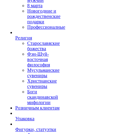
мужчин
8 марта
Новогодние и
рождественские
подарки
Профессионалные
Религия
Старославяские
божества
Фэн-Шуй-
восточная
философия
Мусульманские
сувениры
Христианские
сувениры
Боги
скандинавской
мифологии
Розничным клиентам
Упаковка
Фигурки, статуэтки