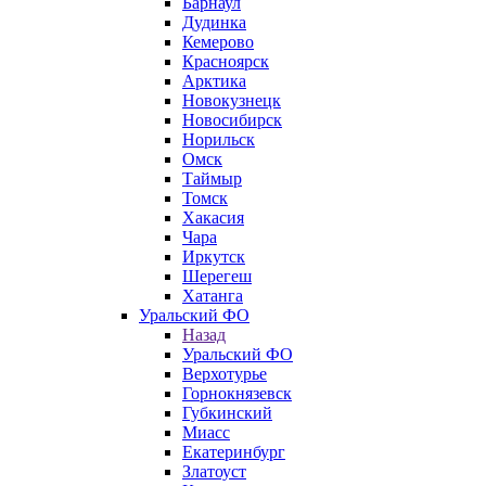
Барнаул
Дудинка
Кемерово
Красноярск
Арктика
Новокузнецк
Новосибирск
Норильск
Омск
Таймыр
Томск
Хакасия
Чара
Иркутск
Шерегеш
Хатанга
Уральский ФО
Назад
Уральский ФО
Верхотурье
Горнокнязевск
Губкинский
Миасс
Екатеринбург
Златоуст