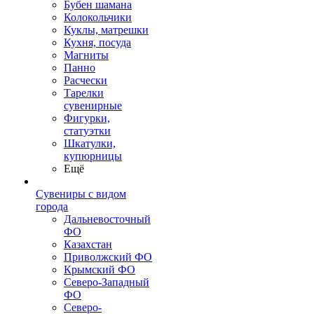
Бубен шамана
Колокольчики
Куклы, матрешки
Кухня, посуда
Магниты
Панно
Расчески
Тарелки
сувенирные
Фигурки,
статуэтки
Шкатулки,
купюрницы
Ещё
Сувениры с видом
города
Дальневосточный
ФО
Казахстан
Приволжский ФО
Крымский ФО
Северо-Западный
ФО
Северо-