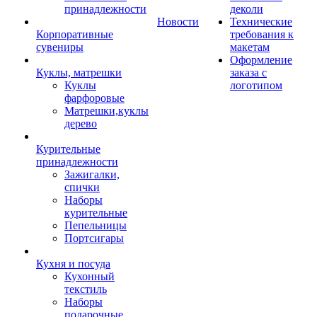
принадлежности
деколи
Новости
Технические
Корпоративные
требования к
сувениры
макетам
Оформление
Куклы, матрешки
заказа с
Куклы
логотипом
фарфоровые
Матрешки,куклы
дерево
Курительные
принадлежности
Зажигалки,
спички
Наборы
курительные
Пепельницы
Портсигары
Кухня и посуда
Кухонный
текстиль
Наборы
подарочные