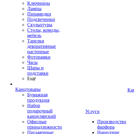
Ключницы
Лампы
Пирамидки
Подсвечники
Скульптуры
Столы, комоды,
мебель
Тарелки
декоративные
настенные
Фоторамки
Часы
Шары и
подставки
Ещё
Канцтовары
Ка
Бумажная
продукция
Набор
подарочный
Услуги
канцелярский
Офисные
Производство
принадлежности
фарфора
Письменные
Нанесение