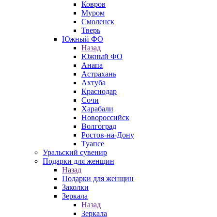
Ковров
Муром
Смоленск
Тверь
Южный ФО
Назад
Южный ФО
Анапа
Астрахань
Ахтуба
Краснодар
Сочи
Харабали
Новороссийск
Волгоград
Ростов-на-Дону
Туапсе
Уральский сувенир
Подарки для женщин
Назад
Подарки для женщин
Заколки
Зеркала
Назад
Зеркала