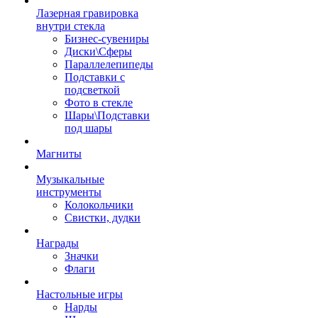
Лазерная гравировка
внутри стекла
Бизнес-сувениры
Диски\Сферы
Параллелепипеды
Подставки с
подсветкой
Фото в стекле
Шары\Подставки
под шары
Магниты
Музыкальные
инструменты
Колокольчики
Свистки, дудки
Награды
Значки
Флаги
Настольные игры
Нарды