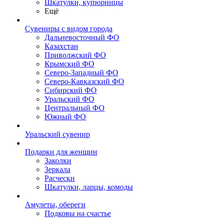
Шкатулки, купюрницы
Ещё
Сувениры с видом города
Дальневосточный ФО
Казахстан
Приволжский ФО
Крымский ФО
Северо-Западный ФО
Северо-Кавказский ФО
Сибирский ФО
Уральский ФО
Центральный ФО
Южный ФО
Уральский сувенир
Подарки для женщин
Заколки
Зеркала
Расчески
Шкатулки, ларцы, комоды
Амулеты, обереги
Подковы на счастье