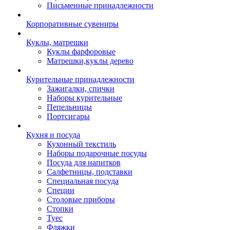
Письменные принадлежности
Корпоративные сувениры
Куклы, матрешки
Куклы фарфоровые
Матрешки,куклы дерево
Курительные принадлежности
Зажигалки, спички
Наборы курительные
Пепельницы
Портсигары
Кухня и посуда
Кухонный текстиль
Наборы подарочные посуды
Посуда для напитков
Салфетницы, подставки
Специальная посуда
Специи
Столовые приборы
Стопки
Туес
Фляжки