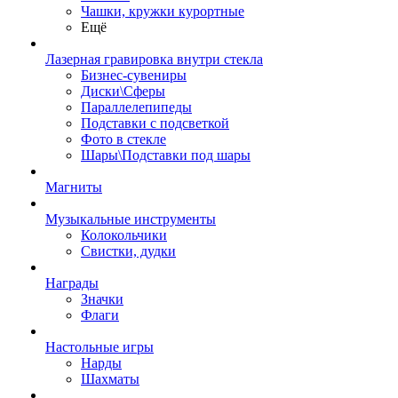
Чашки, кружки курортные
Ещё
Лазерная гравировка внутри стекла
Бизнес-сувениры
Диски\Сферы
Параллелепипеды
Подставки с подсветкой
Фото в стекле
Шары\Подставки под шары
Магниты
Музыкальные инструменты
Колокольчики
Свистки, дудки
Награды
Значки
Флаги
Настольные игры
Нарды
Шахматы