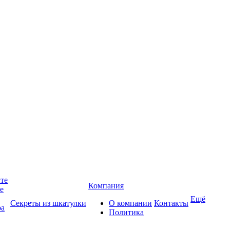
йте
Компания
те
Ещё
Секреты из шкатулки
О компании
Контакты
ра
Политика