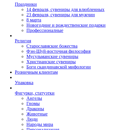
Праздники
14 февраля, сувениры для влюбленных
23 февраля, сувениры для мужчин
8 марта
Новогодние и рождественские подарки
Профессионалные
Религия
Старославяские божества
Фэн-Шуй-восточная философия
Мусульманские сувениры
Христианские сувениры
Боги скандинавской мифологии
Розничным клиентам
Упаковка
Фигурки, статуэтки
Ангелы
Гномы
Драконы
Животные
Люди
Народы мира
Персонализация