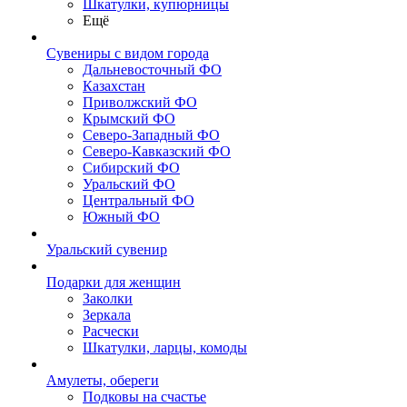
Шкатулки, купюрницы
Ещё
Сувениры с видом города
Дальневосточный ФО
Казахстан
Приволжский ФО
Крымский ФО
Северо-Западный ФО
Северо-Кавказский ФО
Сибирский ФО
Уральский ФО
Центральный ФО
Южный ФО
Уральский сувенир
Подарки для женщин
Заколки
Зеркала
Расчески
Шкатулки, ларцы, комоды
Амулеты, обереги
Подковы на счастье