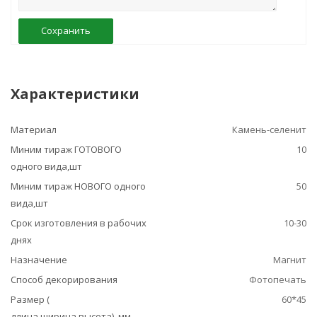
Сохранить
Характеристики
Материал
Камень-селенит
Миним тираж ГОТОВОГО
10
одного вида,шт
Миним тираж НОВОГО одного
50
вида,шт
Срок изготовления в рабочих
10-30
днях
Назначение
Магнит
Способ декорирования
Фотопечать
Размер (
60*45
длина,ширина,высота), мм