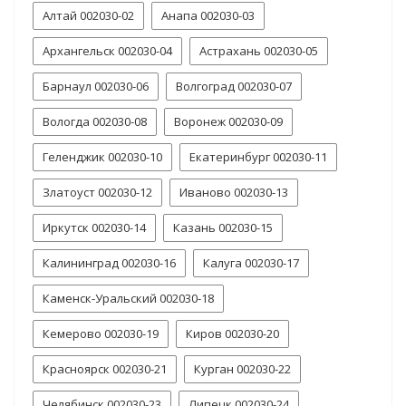
Алтай 002030-02
Анапа 002030-03
Архангельск 002030-04
Астрахань 002030-05
Барнаул 002030-06
Волгоград 002030-07
Вологда 002030-08
Воронеж 002030-09
Геленджик 002030-10
Екатеринбург 002030-11
Златоуст 002030-12
Иваново 002030-13
Иркутск 002030-14
Казань 002030-15
Калининград 002030-16
Калуга 002030-17
Каменск-Уральский 002030-18
Кемерово 002030-19
Киров 002030-20
Красноярск 002030-21
Курган 002030-22
Челябинск 002030-23
Липецк 002030-24