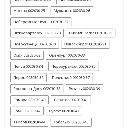
Москва 002030-25
Мурманск 002030-26
Набережные Челны 002030-27
Нижневартовск 002030-28
Нижний Тагил 002030-29
Новокузнецк 002030-30
Новосибирск 002030-31
Омск 002030-32
Оренбург 002030-33
Пенза 002030-34
Первоуральск 002030-35
Пермь 002030-36
Полевской 002030-37
Ростов-на-Дону 002030-38
Рязань 002030-39
Самара 002030-40
Саратов 002030-41
Сочи 002030-42
Сургут 002030-43
Тамбов 002030-44
Тобольск 002030-45