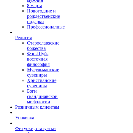
мужчин
8 марта
Новогодние и
рождественские
подарки
Профессионалные
Религия
Старославяские
божества
Фэн-Шуй-
восточная
философия
Мусульманские
сувениры
Христианские
сувениры
Боги
скандинавской
мифологии
Розничным клиентам
Упаковка
Фигурки, статуэтки