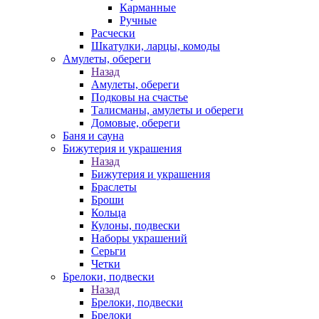
Карманные
Ручные
Расчески
Шкатулки, ларцы, комоды
Амулеты, обереги
Назад
Амулеты, обереги
Подковы на счастье
Талисманы, амулеты и обереги
Домовые, обереги
Баня и сауна
Бижутерия и украшения
Назад
Бижутерия и украшения
Браслеты
Броши
Кольца
Кулоны, подвески
Наборы украшений
Серьги
Четки
Брелоки, подвески
Назад
Брелоки, подвески
Брелоки