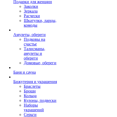
Подарки для женщин
Заколки
Зеркала
Расчески
Шкатулки, ларцы,
комоды
Амулеты, обереги
Подковы на
счастье
Талисманы,
амулеты и
обереги
Домовые, обереги
Баня и сауна
Бижутерия и украшения
Браслеты
Броши
Кольца
Кулоны, подвески
Наборы
украшений
Серьги