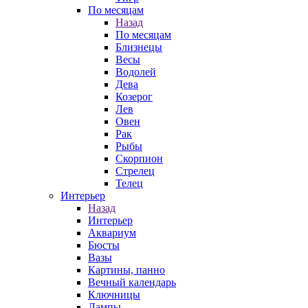
По месяцам
Назад
По месяцам
Близнецы
Весы
Водолей
Дева
Козерог
Лев
Овен
Рак
Рыбы
Скорпион
Стрелец
Телец
Интерьер
Назад
Интерьер
Аквариум
Бюсты
Вазы
Картины, панно
Вечный календарь
Ключницы
Лампы