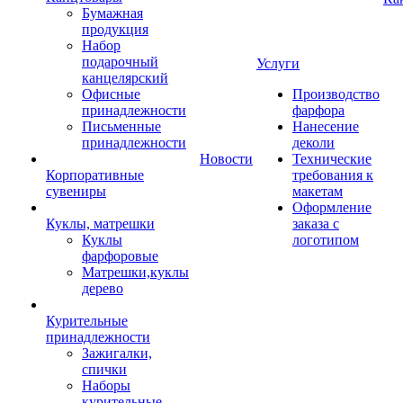
Бумажная
продукция
Набор
подарочный
Услуги
канцелярский
Офисные
Производство
принадлежности
фарфора
Письменные
Нанесение
принадлежности
деколи
Новости
Технические
Корпоративные
требования к
сувениры
макетам
Оформление
Куклы, матрешки
заказа с
Куклы
логотипом
фарфоровые
Матрешки,куклы
дерево
Курительные
принадлежности
Зажигалки,
спички
Наборы
курительные