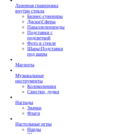
Лазерная гравировка
внутри стекла
Бизнес-сувениры
Диски\Сферы
Параллелепипеды
Подставки с
подсветкой
Фото в стекле
Шары\Подставки
под шары
Магниты
Музыкальные
инструменты
Колокольчики
Свистки, дудки
Награды
Значки
Флаги
Настольные игры
Нарды