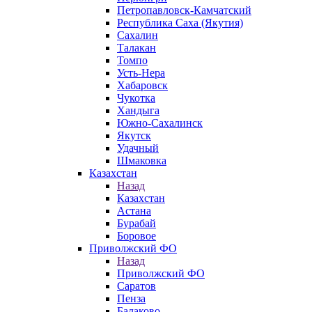
Петропавловск-Камчатский
Республика Саха (Якутия)
Сахалин
Талакан
Томпо
Усть-Нера
Хабаровск
Чукотка
Хандыга
Южно-Сахалинск
Якутск
Удачный
Шмаковка
Казахстан
Назад
Казахстан
Астана
Бурабай
Боровое
Приволжский ФО
Назад
Приволжский ФО
Саратов
Пенза
Балаково