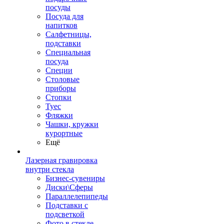
посуды
Посуда для
напитков
Салфетницы,
подставки
Специальная
посуда
Специи
Столовые
приборы
Стопки
Туес
Фляжки
Чашки, кружки
курортные
Ещё
Лазерная гравировка
внутри стекла
Бизнес-сувениры
Диски\Сферы
Параллелепипеды
Подставки с
подсветкой
Фото в стекле