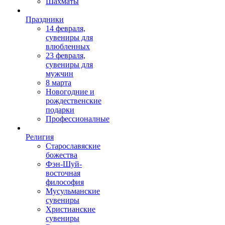
Шахматы
Праздники
14 февраля,
сувениры для
влюбленных
23 февраля,
сувениры для
мужчин
8 марта
Новогодние и
рождественские
подарки
Профессионалные
Религия
Старославяские
божества
Фэн-Шуй-
восточная
философия
Мусульманские
сувениры
Христианские
сувениры