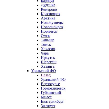
Барнаул
Дудинка
Кемерово
Красноярск
Арктика
Новокузнецк
Новосибирск
Норильск
Омск
Таймыр
Томск
Хакасия
Чара
Иркутск
Шерегеш
Хатанга
Уральский ФО
Назад
Уральский ФО
Верхотурье
Горнокнязевск
Губкинский
Миасс
Екатеринбург
Златоуст