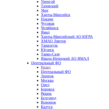
Уренгой
Тазовский
Уват
Ханты-Мансийск
Покачи
Чусовая
Челябинск
Ямал
Ханты-Мансийский АО ЮГРА
ХМАО Лянтор
Тараскуль
Югорск
Тарко-Сале
Ямало-Ненецкий АО ЯМАЛ
Центральный ФО
Назад
Центральный ФО
Липецк
Москва
Орел
Боровск
Рязань
Белгород
Воронеж
Калуга