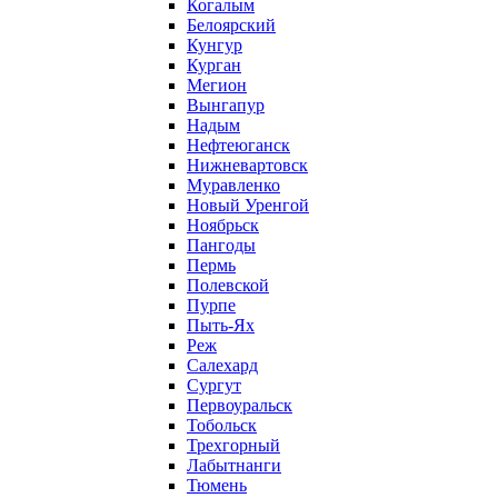
Когалым
Белоярский
Кунгур
Курган
Мегион
Вынгапур
Надым
Нефтеюганск
Нижневартовск
Муравленко
Новый Уренгой
Ноябрьск
Пангоды
Пермь
Полевской
Пурпе
Пыть-Ях
Реж
Салехард
Сургут
Первоуральск
Тобольск
Трехгорный
Лабытнанги
Тюмень