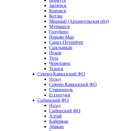
Воркута
Заозерск
Кировск
Котлас
Мирный (Архангельская обл)
Мурманск
Голубино
Нарьян-Мар
Санкт-Петербург
Сыктывкар
Псков
Ухта
Череповец
Усинск
Северо-Кавказский ФО
Назад
Северо-Кавказский ФО
Ставрополь
Ессентуки
Сибирский ФО
Назад
Сибирский ФО
Алтай
Кайеркан
Абакан