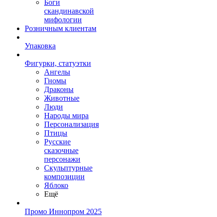
Боги
скандинавской
мифологии
Розничным клиентам
Упаковка
Фигурки, статуэтки
Ангелы
Гномы
Драконы
Животные
Люди
Народы мира
Персонализация
Птицы
Русские
сказочные
персонажи
Скульптурные
композиции
Яблоко
Ещё
Промо Иннопром 2025