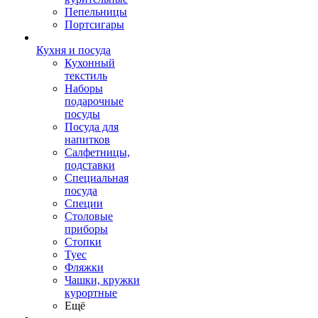
Пепельницы
Портсигары
Кухня и посуда
Кухонный
текстиль
Наборы
подарочные
посуды
Посуда для
напитков
Салфетницы,
подставки
Специальная
посуда
Специи
Столовые
приборы
Стопки
Туес
Фляжки
Чашки, кружки
курортные
Ещё