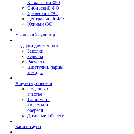
Кавказский ФО
Сибирский ФО
Уральский ФО
Центральный ФО
Южный ФО
Уральский сувенир
Подарки для женщин
Заколки
Зеркала
Расчески
Шкатулки, ларцы,
комоды
Амулеты, обереги
Подковы на
счастье
Талисманы,
амулеты и
обереги
Домовые, обереги
Баня и сауна