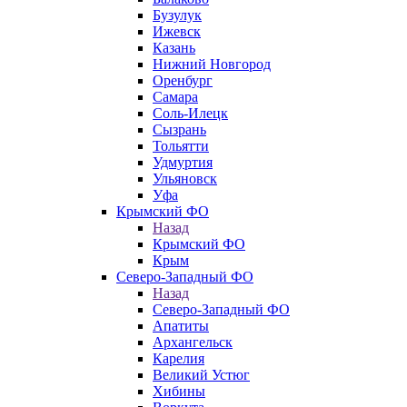
Бузулук
Ижевск
Казань
Нижний Новгород
Оренбург
Самара
Соль-Илецк
Сызрань
Тольятти
Удмуртия
Ульяновск
Уфа
Крымский ФО
Назад
Крымский ФО
Крым
Северо-Западный ФО
Назад
Северо-Западный ФО
Апатиты
Архангельск
Карелия
Великий Устюг
Хибины