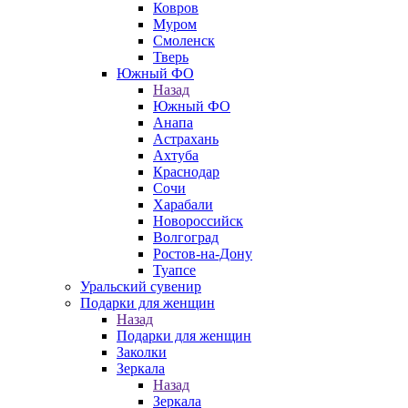
Ковров
Муром
Смоленск
Тверь
Южный ФО
Назад
Южный ФО
Анапа
Астрахань
Ахтуба
Краснодар
Сочи
Харабали
Новороссийск
Волгоград
Ростов-на-Дону
Туапсе
Уральский сувенир
Подарки для женщин
Назад
Подарки для женщин
Заколки
Зеркала
Назад
Зеркала