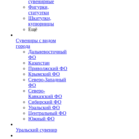
сувенирные
Фигурки,
статуэтки
Шкатулки,
купюрницы
Ещё
Сувениры с видом
города
Дальневосточный
ФО
Казахстан
Приволжский ФО
Крымский ФО
Северо-Западный
ФО
Северо-
Кавказский ФО
Сибирский ФО
Уральский ФО
Центральный ФО
Южный ФО
Уральский сувенир