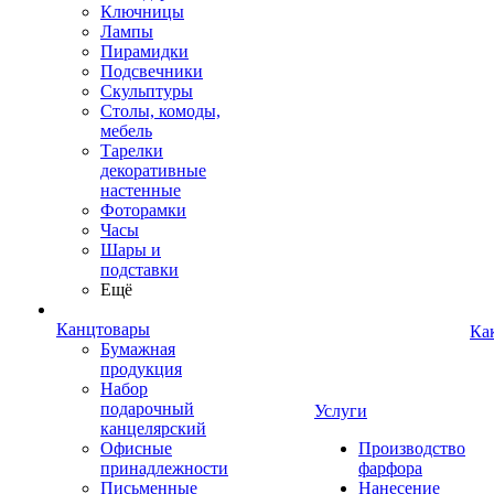
Ключницы
Лампы
Пирамидки
Подсвечники
Скульптуры
Столы, комоды,
мебель
Тарелки
декоративные
настенные
Фоторамки
Часы
Шары и
подставки
Ещё
Канцтовары
Ка
Бумажная
продукция
Набор
подарочный
Услуги
канцелярский
Офисные
Производство
принадлежности
фарфора
Письменные
Нанесение