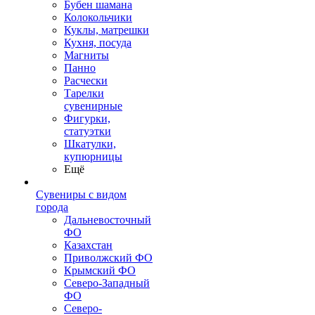
Бубен шамана
Колокольчики
Куклы, матрешки
Кухня, посуда
Магниты
Панно
Расчески
Тарелки
сувенирные
Фигурки,
статуэтки
Шкатулки,
купюрницы
Ещё
Сувениры с видом
города
Дальневосточный
ФО
Казахстан
Приволжский ФО
Крымский ФО
Северо-Западный
ФО
Северо-