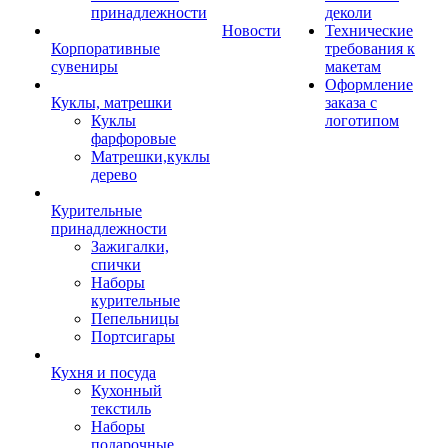
принадлежности
деколи
Новости
Технические
Корпоративные
требования к
сувениры
макетам
Оформление
Куклы, матрешки
заказа с
Куклы
логотипом
фарфоровые
Матрешки,куклы
дерево
Курительные
принадлежности
Зажигалки,
спички
Наборы
курительные
Пепельницы
Портсигары
Кухня и посуда
Кухонный
текстиль
Наборы
подарочные