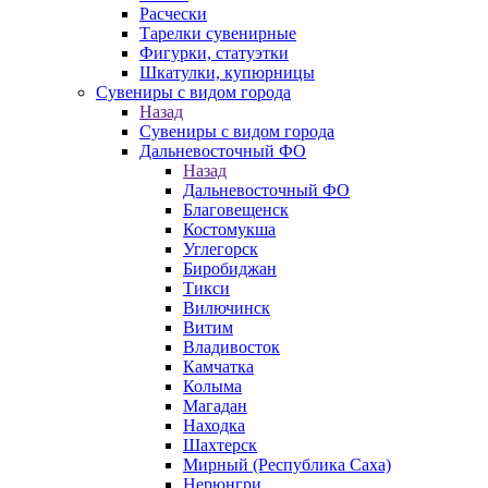
Расчески
Тарелки сувенирные
Фигурки, статуэтки
Шкатулки, купюрницы
Сувениры с видом города
Назад
Сувениры с видом города
Дальневосточный ФО
Назад
Дальневосточный ФО
Благовещенск
Костомукша
Углегорск
Биробиджан
Тикси
Вилючинск
Витим
Владивосток
Камчатка
Колыма
Магадан
Находка
Шахтерск
Мирный (Республика Саха)
Нерюнгри