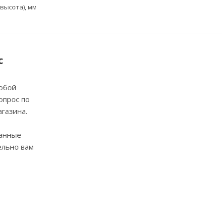
высота), мм
с
юбой
опрос по
агазина.
анные
ельно вам