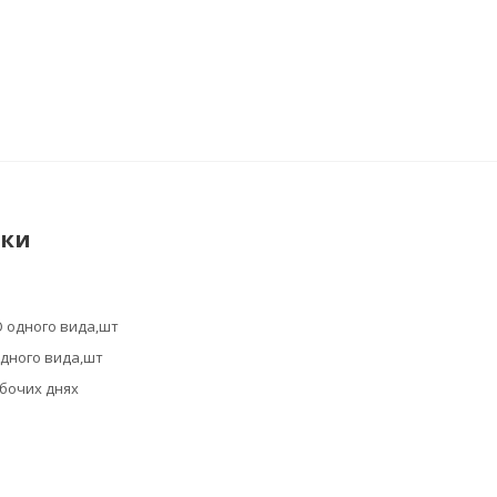
ики
 одного вида,шт
дного вида,шт
абочих днях