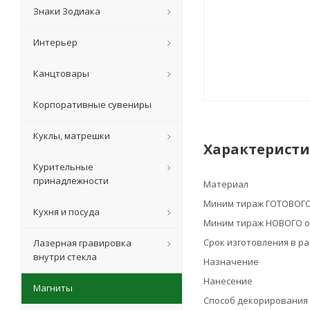
Знаки Зодиака
Интерьер
Канцтовары
Корпоративные сувениры
Куклы, матрешки
Характерист
Курительные
принадлежности
Материал
Миним тираж ГОТОВОГО
Кухня и посуда
Миним тираж НОВОГО о
Срок изготовления в р
Лазерная гравировка
внутри стекла
Назначение
Нанесение
Магниты
Способ декорирования