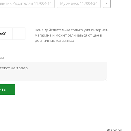
мянтик Родителям 117004-14
Мурманск 117004-24
-
Цена действительна только для интернет-
ься
магазина и может отличаться от цен в
розничных магазинах
вар
ить
Фарфор