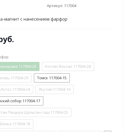
Артикул:
117004
а-магнит с нанесением фарфор
руб.
рфор
панорама 117004-26
Котлас Вокзал 117004-28
ковь 117004-29
Томск 117004-15
Лотос 117004-24
Якутия 117004-16
ский собор 117004-17
тан Пещера Шульган-таш 117004-25
Белка 117004-18