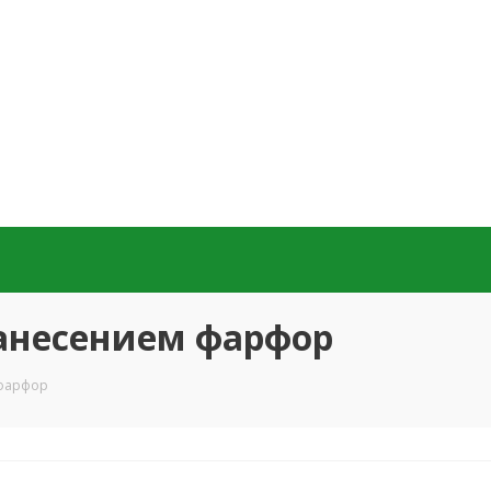
анесением фарфор
 фарфор