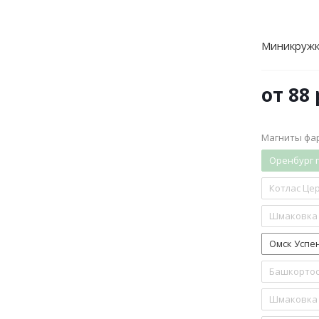
Миникружк
от
88 
Магниты фа
Оренбург 
Котлас Цер
Шмаковка 
Омск Успен
Башкортос
Шмаковка 