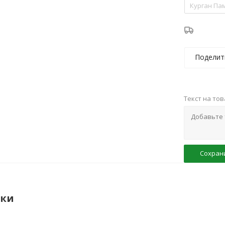
Курган Па
Поделит
Текст на то
Сохран
ики