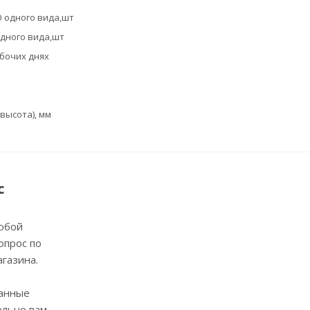
 одного вида,шт
дного вида,шт
абочих днях
высота), мм
с
юбой
опрос по
агазина.
анные
ельно вам