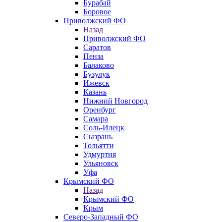
Бурабай
Боровое
Приволжский ФО
Назад
Приволжский ФО
Саратов
Пенза
Балаково
Бузулук
Ижевск
Казань
Нижний Новгород
Оренбург
Самара
Соль-Илецк
Сызрань
Тольятти
Удмуртия
Ульяновск
Уфа
Крымский ФО
Назад
Крымский ФО
Крым
Северо-Западный ФО