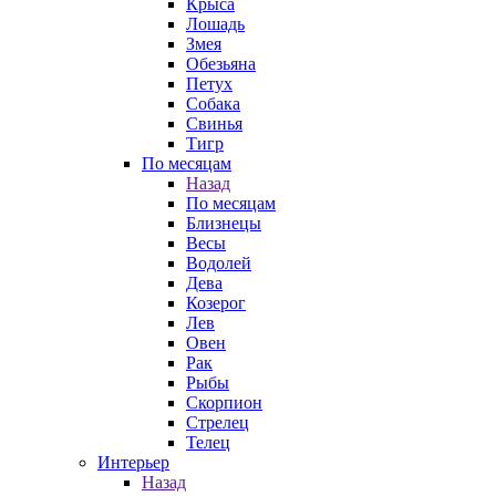
Крыса
Лошадь
Змея
Обезьяна
Петух
Собака
Свинья
Тигр
По месяцам
Назад
По месяцам
Близнецы
Весы
Водолей
Дева
Козерог
Лев
Овен
Рак
Рыбы
Скорпион
Стрелец
Телец
Интерьер
Назад