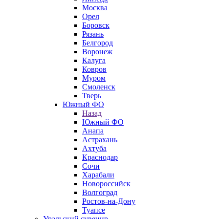
Москва
Орел
Боровск
Рязань
Белгород
Воронеж
Калуга
Ковров
Муром
Смоленск
Тверь
Южный ФО
Назад
Южный ФО
Анапа
Астрахань
Ахтуба
Краснодар
Сочи
Харабали
Новороссийск
Волгоград
Ростов-на-Дону
Туапсе
Уральский сувенир