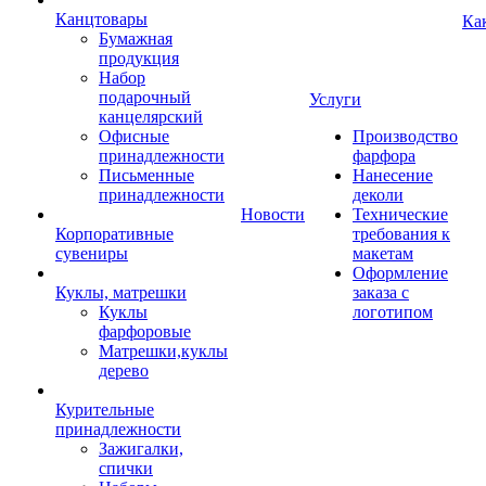
Канцтовары
Ка
Бумажная
продукция
Набор
подарочный
Услуги
канцелярский
Офисные
Производство
принадлежности
фарфора
Письменные
Нанесение
принадлежности
деколи
Новости
Технические
Корпоративные
требования к
сувениры
макетам
Оформление
Куклы, матрешки
заказа с
Куклы
логотипом
фарфоровые
Матрешки,куклы
дерево
Курительные
принадлежности
Зажигалки,
спички