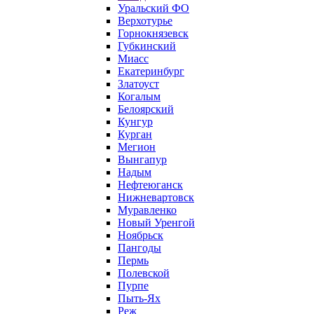
Уральский ФО
Верхотурье
Горнокнязевск
Губкинский
Миасс
Екатеринбург
Златоуст
Когалым
Белоярский
Кунгур
Курган
Мегион
Вынгапур
Надым
Нефтеюганск
Нижневартовск
Муравленко
Новый Уренгой
Ноябрьск
Пангоды
Пермь
Полевской
Пурпе
Пыть-Ях
Реж