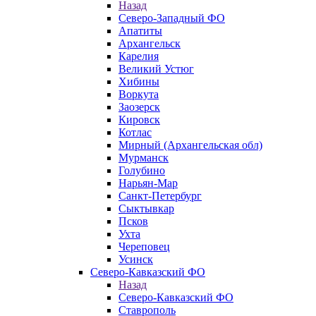
Назад
Северо-Западный ФО
Апатиты
Архангельск
Карелия
Великий Устюг
Хибины
Воркута
Заозерск
Кировск
Котлас
Мирный (Архангельская обл)
Мурманск
Голубино
Нарьян-Мар
Санкт-Петербург
Сыктывкар
Псков
Ухта
Череповец
Усинск
Северо-Кавказский ФО
Назад
Северо-Кавказский ФО
Ставрополь