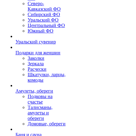
Северо-
Кавказский ФО
Сибирский ФО
Уральский ФО
Центральный ФО
Южный ФО
Уральский сувенир
Подарки для женщин
Заколки
Зеркала
Расчески
Шкатулки, ларцы,
комоды
Амулеты, обереги
Подковы на
счастье
Талисманы,
амулеты и
обереги
Домовые, обереги
Баня и сауна