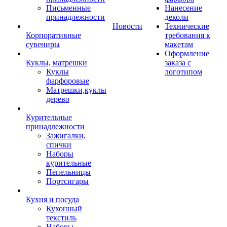
Письменные
Нанесение
принадлежности
деколи
Новости
Технические
Корпоративные
требования к
сувениры
макетам
Оформление
Куклы, матрешки
заказа с
Куклы
логотипом
фарфоровые
Матрешки,куклы
дерево
Курительные
принадлежности
Зажигалки,
спички
Наборы
курительные
Пепельницы
Портсигары
Кухня и посуда
Кухонный
текстиль
Наборы