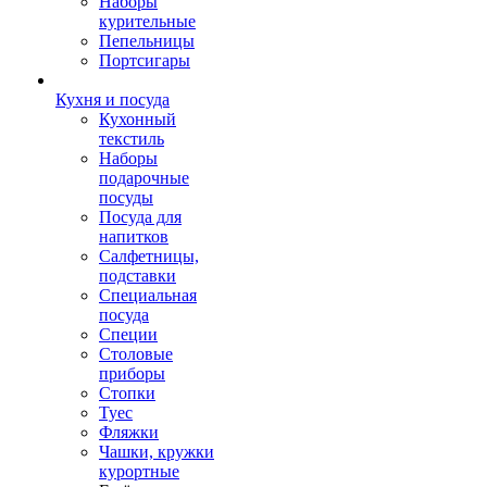
Наборы
курительные
Пепельницы
Портсигары
Кухня и посуда
Кухонный
текстиль
Наборы
подарочные
посуды
Посуда для
напитков
Салфетницы,
подставки
Специальная
посуда
Специи
Столовые
приборы
Стопки
Туес
Фляжки
Чашки, кружки
курортные