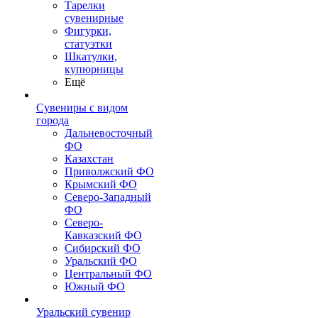
Тарелки
сувенирные
Фигурки,
статуэтки
Шкатулки,
купюрницы
Ещё
Сувениры с видом
города
Дальневосточный
ФО
Казахстан
Приволжский ФО
Крымский ФО
Северо-Западный
ФО
Северо-
Кавказский ФО
Сибирский ФО
Уральский ФО
Центральный ФО
Южный ФО
Уральский сувенир