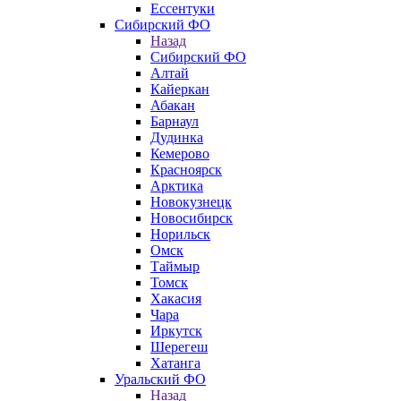
Ессентуки
Сибирский ФО
Назад
Сибирский ФО
Алтай
Кайеркан
Абакан
Барнаул
Дудинка
Кемерово
Красноярск
Арктика
Новокузнецк
Новосибирск
Норильск
Омск
Таймыр
Томск
Хакасия
Чара
Иркутск
Шерегеш
Хатанга
Уральский ФО
Назад