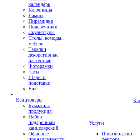
календарь
Ключницы
Лампы
Пирамидки
Подсвечники
Скульптуры
Столы, комоды,
мебель
Тарелки
декоративные
настенные
Фоторамки
Часы
Шары и
подставки
Ещё
Канцтовары
Ка
Бумажная
продукция
Набор
подарочный
Услуги
канцелярский
Офисные
Производство
принадлежности
фарфора