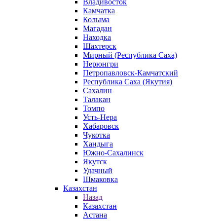
Владивосток
Камчатка
Колыма
Магадан
Находка
Шахтерск
Мирный (Республика Саха)
Нерюнгри
Петропавловск-Камчатский
Республика Саха (Якутия)
Сахалин
Талакан
Томпо
Усть-Нера
Хабаровск
Чукотка
Хандыга
Южно-Сахалинск
Якутск
Удачный
Шмаковка
Казахстан
Назад
Казахстан
Астана