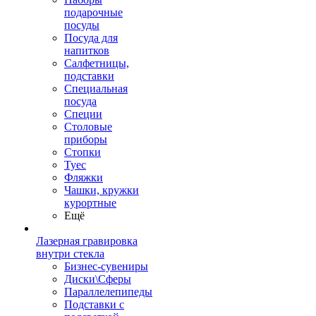
подарочные
посуды
Посуда для
напитков
Салфетницы,
подставки
Специальная
посуда
Специи
Столовые
приборы
Стопки
Туес
Фляжки
Чашки, кружки
курортные
Ещё
Лазерная гравировка
внутри стекла
Бизнес-сувениры
Диски\Сферы
Параллелепипеды
Подставки с