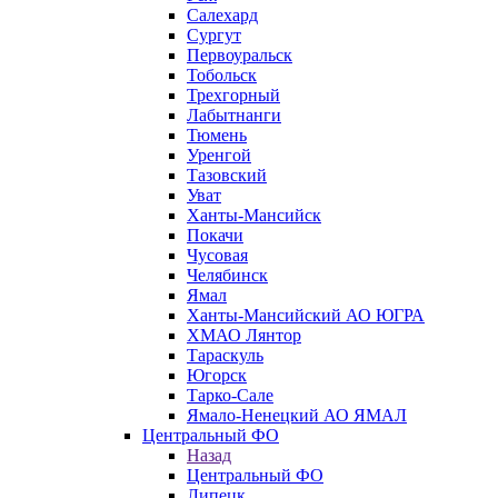
Салехард
Сургут
Первоуральск
Тобольск
Трехгорный
Лабытнанги
Тюмень
Уренгой
Тазовский
Уват
Ханты-Мансийск
Покачи
Чусовая
Челябинск
Ямал
Ханты-Мансийский АО ЮГРА
ХМАО Лянтор
Тараскуль
Югорск
Тарко-Сале
Ямало-Ненецкий АО ЯМАЛ
Центральный ФО
Назад
Центральный ФО
Липецк