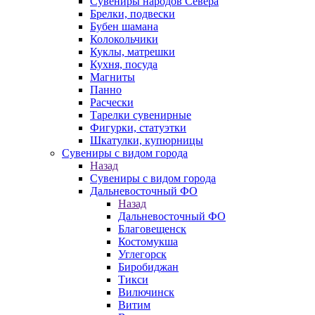
Сувениры народов Севера
Брелки, подвески
Бубен шамана
Колокольчики
Куклы, матрешки
Кухня, посуда
Магниты
Панно
Расчески
Тарелки сувенирные
Фигурки, статуэтки
Шкатулки, купюрницы
Сувениры с видом города
Назад
Сувениры с видом города
Дальневосточный ФО
Назад
Дальневосточный ФО
Благовещенск
Костомукша
Углегорск
Биробиджан
Тикси
Вилючинск
Витим