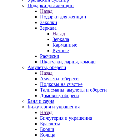
Подарки для женщин
Назад
Подарки для женщин
Заколки
Зеркала
Назад
Зеркала
Карманные
Ручные
Расчески
Шкатулки, ларцы, комоды
Амулеты, обереги
Назад
Амулеты, обереги
Подковы на счастье
Талисманы, амулеты и обереги
Домовые, обереги
Баня и сауна
Бижутерия и украшения
Назад
Бижутерия и украшения
Браслеты
Броши
Кольца