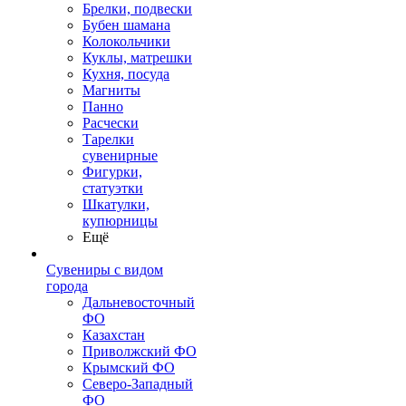
Брелки, подвески
Бубен шамана
Колокольчики
Куклы, матрешки
Кухня, посуда
Магниты
Панно
Расчески
Тарелки
сувенирные
Фигурки,
статуэтки
Шкатулки,
купюрницы
Ещё
Сувениры с видом
города
Дальневосточный
ФО
Казахстан
Приволжский ФО
Крымский ФО
Северо-Западный
ФО