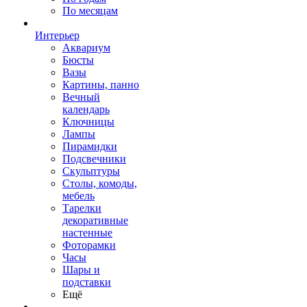
По месяцам
Интерьер
Аквариум
Бюсты
Вазы
Картины, панно
Вечный
календарь
Ключницы
Лампы
Пирамидки
Подсвечники
Скульптуры
Столы, комоды,
мебель
Тарелки
декоративные
настенные
Фоторамки
Часы
Шары и
подставки
Ещё