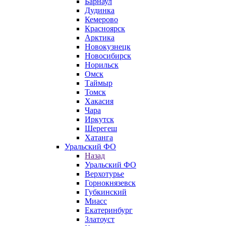
Барнаул
Дудинка
Кемерово
Красноярск
Арктика
Новокузнецк
Новосибирск
Норильск
Омск
Таймыр
Томск
Хакасия
Чара
Иркутск
Шерегеш
Хатанга
Уральский ФО
Назад
Уральский ФО
Верхотурье
Горнокнязевск
Губкинский
Миасс
Екатеринбург
Златоуст