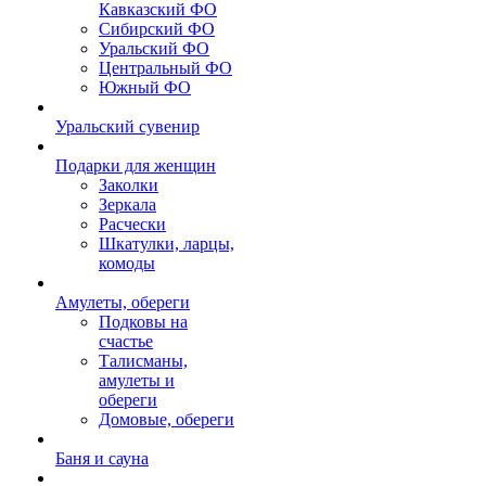
Кавказский ФО
Сибирский ФО
Уральский ФО
Центральный ФО
Южный ФО
Уральский сувенир
Подарки для женщин
Заколки
Зеркала
Расчески
Шкатулки, ларцы,
комоды
Амулеты, обереги
Подковы на
счастье
Талисманы,
амулеты и
обереги
Домовые, обереги
Баня и сауна