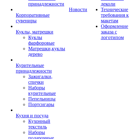
принадлежности
деколи
Новости
Технические
Корпоративные
требования к
сувениры
макетам
Оформление
Куклы, матрешки
заказа с
Куклы
логотипом
фарфоровые
Матрешки,куклы
дерево
Курительные
принадлежности
Зажигалки,
спички
Наборы
курительные
Пепельницы
Портсигары
Кухня и посуда
Кухонный
текстиль
Наборы
подарочные