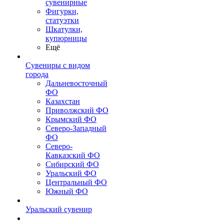
сувенирные
Фигурки,
статуэтки
Шкатулки,
купюрницы
Ещё
Сувениры с видом
города
Дальневосточный
ФО
Казахстан
Приволжский ФО
Крымский ФО
Северо-Западный
ФО
Северо-
Кавказский ФО
Сибирский ФО
Уральский ФО
Центральный ФО
Южный ФО
Уральский сувенир