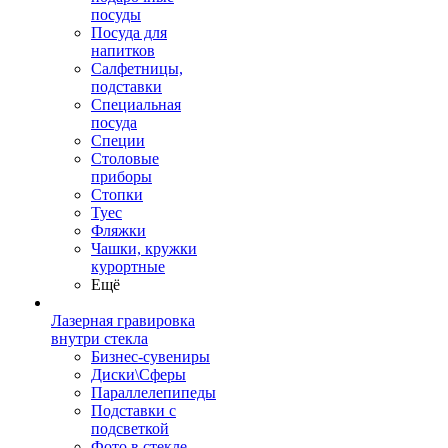
посуды
Посуда для
напитков
Салфетницы,
подставки
Специальная
посуда
Специи
Столовые
приборы
Стопки
Туес
Фляжки
Чашки, кружки
курортные
Ещё
Лазерная гравировка
внутри стекла
Бизнес-сувениры
Диски\Сферы
Параллелепипеды
Подставки с
подсветкой
Фото в стекле