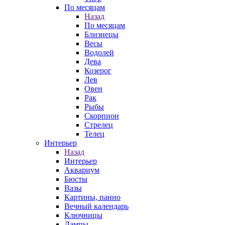
По месяцам
Назад
По месяцам
Близнецы
Весы
Водолей
Дева
Козерог
Лев
Овен
Рак
Рыбы
Скорпион
Стрелец
Телец
Интерьер
Назад
Интерьер
Аквариум
Бюсты
Вазы
Картины, панно
Вечный календарь
Ключницы
Лампы