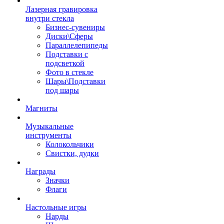
Лазерная гравировка
внутри стекла
Бизнес-сувениры
Диски\Сферы
Параллелепипеды
Подставки с
подсветкой
Фото в стекле
Шары\Подставки
под шары
Магниты
Музыкальные
инструменты
Колокольчики
Свистки, дудки
Награды
Значки
Флаги
Настольные игры
Нарды