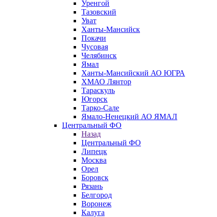
Уренгой
Тазовский
Уват
Ханты-Мансийск
Покачи
Чусовая
Челябинск
Ямал
Ханты-Мансийский АО ЮГРА
ХМАО Лянтор
Тараскуль
Югорск
Тарко-Сале
Ямало-Ненецкий АО ЯМАЛ
Центральный ФО
Назад
Центральный ФО
Липецк
Москва
Орел
Боровск
Рязань
Белгород
Воронеж
Калуга