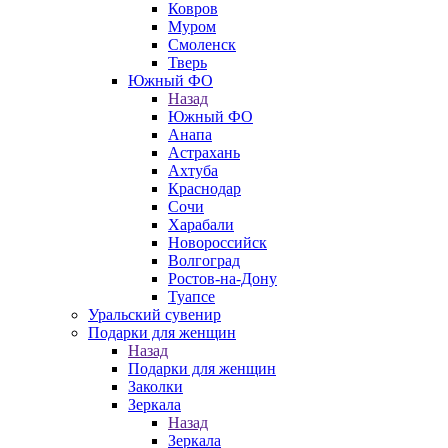
Ковров
Муром
Смоленск
Тверь
Южный ФО
Назад
Южный ФО
Анапа
Астрахань
Ахтуба
Краснодар
Сочи
Харабали
Новороссийск
Волгоград
Ростов-на-Дону
Туапсе
Уральский сувенир
Подарки для женщин
Назад
Подарки для женщин
Заколки
Зеркала
Назад
Зеркала