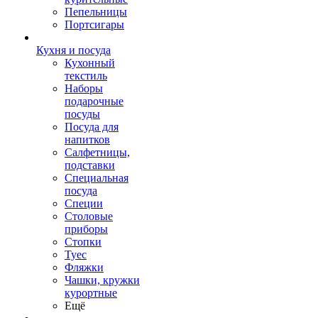
Пепельницы
Портсигары
Кухня и посуда
Кухонный
текстиль
Наборы
подарочные
посуды
Посуда для
напитков
Салфетницы,
подставки
Специальная
посуда
Специи
Столовые
приборы
Стопки
Туес
Фляжки
Чашки, кружки
курортные
Ещё