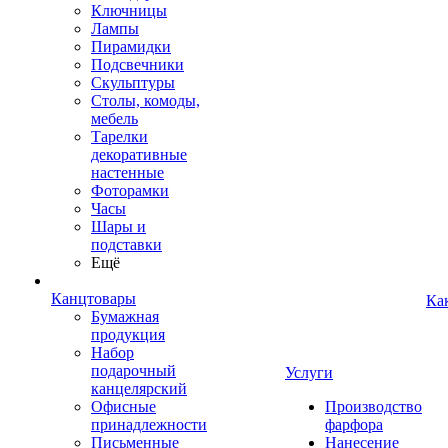
Ключницы
Лампы
Пирамидки
Подсвечники
Скульптуры
Столы, комоды,
мебель
Тарелки
декоративные
настенные
Фоторамки
Часы
Шары и
подставки
Ещё
Канцтовары
Ка
Бумажная
продукция
Набор
подарочный
Услуги
канцелярский
Офисные
Производство
принадлежности
фарфора
Письменные
Нанесение