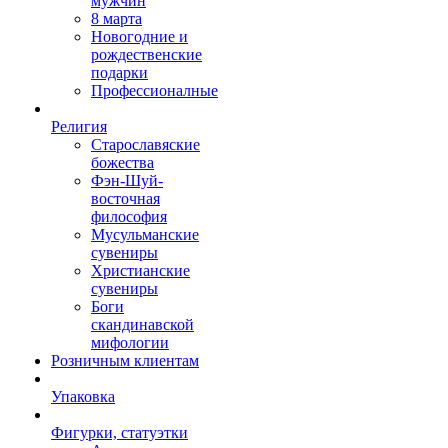
мужчин
8 марта
Новогодние и
рождественские
подарки
Профессионалные
Религия
Старославяские
божества
Фэн-Шуй-
восточная
философия
Мусульманские
сувениры
Христианские
сувениры
Боги
скандинавской
мифологии
Розничным клиентам
Упаковка
Фигурки, статуэтки