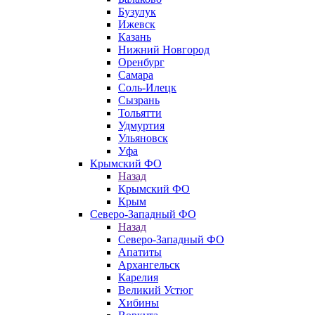
Бузулук
Ижевск
Казань
Нижний Новгород
Оренбург
Самара
Соль-Илецк
Сызрань
Тольятти
Удмуртия
Ульяновск
Уфа
Крымский ФО
Назад
Крымский ФО
Крым
Северо-Западный ФО
Назад
Северо-Западный ФО
Апатиты
Архангельск
Карелия
Великий Устюг
Хибины