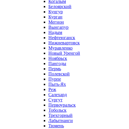
Когалым
Белоярский
Кунгур
Курган
Мегион
Вынгапур
Надым
Нефтеюганск
Нижневартовск
Муравленко
Новый Уренгой
Ноябрьск
Пангоды
Пермь
Полевской
Пурпе
Пыть-Ях
Реж
Салехард
Сургут
Первоуральск
Тобольск
Трехгорный
Лабытнанги
Тюмень