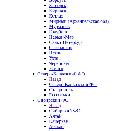
Воркута
Заозерск
Кировск
Котлас
Мирный (Архангельская обл)
Мурманск
Голубино
Нарьян-Мар
Санкт-Петербург
Сыктывкар
Псков
Ухта
Череповец
Усинск
Северо-Кавказский ФО
Назад
Северо-Кавказский ФО
Ставрополь
Ессентуки
Сибирский ФО
Назад
Сибирский ФО
Алтай
Кайеркан
Абакан