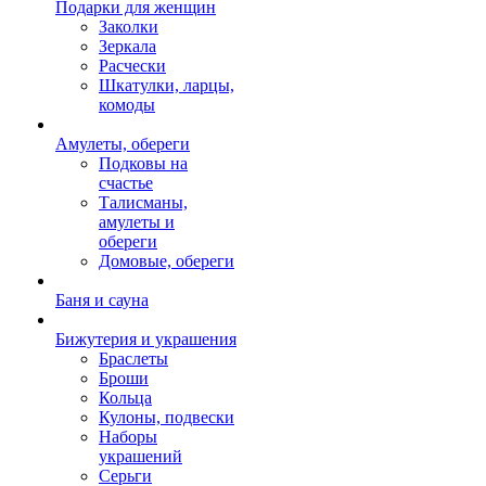
Подарки для женщин
Заколки
Зеркала
Расчески
Шкатулки, ларцы,
комоды
Амулеты, обереги
Подковы на
счастье
Талисманы,
амулеты и
обереги
Домовые, обереги
Баня и сауна
Бижутерия и украшения
Браслеты
Броши
Кольца
Кулоны, подвески
Наборы
украшений
Серьги