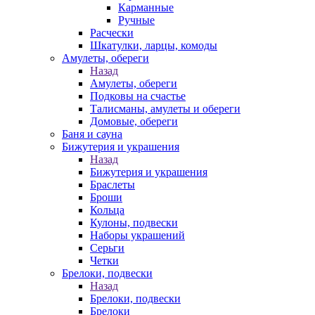
Карманные
Ручные
Расчески
Шкатулки, ларцы, комоды
Амулеты, обереги
Назад
Амулеты, обереги
Подковы на счастье
Талисманы, амулеты и обереги
Домовые, обереги
Баня и сауна
Бижутерия и украшения
Назад
Бижутерия и украшения
Браслеты
Броши
Кольца
Кулоны, подвески
Наборы украшений
Серьги
Четки
Брелоки, подвески
Назад
Брелоки, подвески
Брелоки