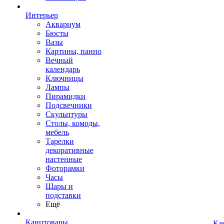
Интерьер
Аквариум
Бюсты
Вазы
Картины, панно
Вечный
календарь
Ключницы
Лампы
Пирамидки
Подсвечники
Скульптуры
Столы, комоды,
мебель
Тарелки
декоративные
настенные
Фоторамки
Часы
Шары и
подставки
Ещё
Канцтовары
Ка