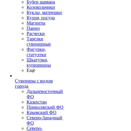
Бубен шамана
Колокольчики
Куклы, матрешки
Кухня, посуда
Магниты
Панно
Расчески
Тарелки
сувенирные
Фигурки,
статуэтки
Шкатулки,
купюрницы
Ещё
Сувениры с видом
города
Дальневосточный
ФО
Казахстан
Приволжский ФО
Крымский ФО
Северо-Западный
ФО
Северо-