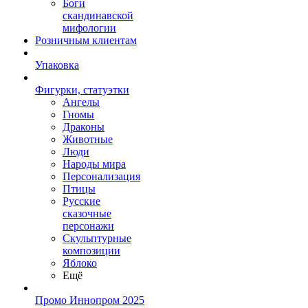
Боги
скандинавской
мифологии
Розничным клиентам
Упаковка
Фигурки, статуэтки
Ангелы
Гномы
Драконы
Животные
Люди
Народы мира
Персонализация
Птицы
Русские
сказочные
персонажи
Скульптурные
композиции
Яблоко
Ещё
Промо Иннопром 2025