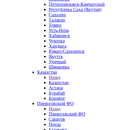
Петропавловск-Камчатский
Республика Саха (Якутия)
Сахалин
Талакан
Томпо
Усть-Нера
Хабаровск
Чукотка
Хандыга
Южно-Сахалинск
Якутск
Удачный
Шмаковка
Казахстан
Назад
Казахстан
Астана
Бурабай
Боровое
Приволжский ФО
Назад
Приволжский ФО
Саратов
Пенза
Балаково