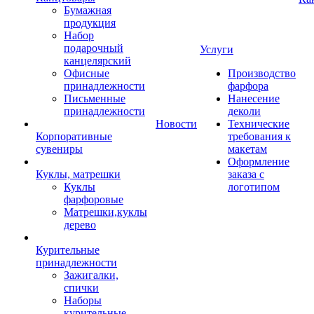
Бумажная
продукция
Набор
подарочный
Услуги
канцелярский
Офисные
Производство
принадлежности
фарфора
Письменные
Нанесение
принадлежности
деколи
Новости
Технические
Корпоративные
требования к
сувениры
макетам
Оформление
Куклы, матрешки
заказа с
Куклы
логотипом
фарфоровые
Матрешки,куклы
дерево
Курительные
принадлежности
Зажигалки,
спички
Наборы
курительные