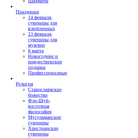
Шахматы
Праздники
14 февраля,
сувениры для
влюбленных
23 февраля,
сувениры для
мужчин
8 марта
Новогодние и
рождественские
подарки
Профессионалные
Религия
Старославяские
божества
Фэн-Шуй-
восточная
философия
Мусульманские
сувениры
Христианские
сувениры