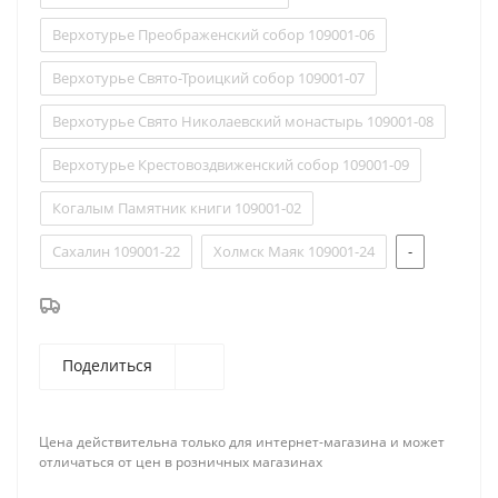
Верхотурье Преображенский собор 109001-06
Верхотурье Свято-Троицкий собор 109001-07
Верхотурье Свято Николаевский монастырь 109001-08
Верхотурье Крестовоздвиженский собор 109001-09
Когалым Памятник книги 109001-02
Сахалин 109001-22
Холмск Маяк 109001-24
-
Поделиться
Цена действительна только для интернет-магазина и может
отличаться от цен в розничных магазинах