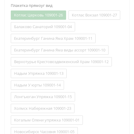
Плакетка прямоуг вид
Котлас Церковь 109001-26
Котлас Вокзал 109001-27
Балаково Санаторий 109001-04
Екатеринбург Ганина Яма Храм 109001-11
Екатеринбург Ганина Яма виды ассорт 109001-10
Верхотурье Крестовоздвиженский Храм 109001-12
Надым Упряжка 109001-13
Надым У юрты 109001-14
Лонгъюган Упряжка 109001-15
Холмск Набережная 109001-23
Когалым Олени упряжка 109001-01
Новосибирск Часовня 109001-05