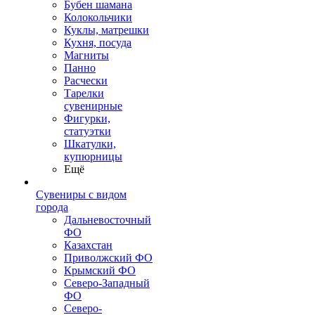
Бубен шамана
Колокольчики
Куклы, матрешки
Кухня, посуда
Магниты
Панно
Расчески
Тарелки
сувенирные
Фигурки,
статуэтки
Шкатулки,
купюрницы
Ещё
Сувениры с видом
города
Дальневосточный
ФО
Казахстан
Приволжский ФО
Крымский ФО
Северо-Западный
ФО
Северо-