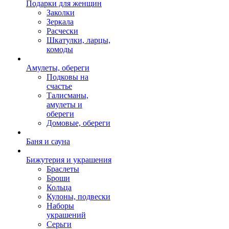
Подарки для женщин
Заколки
Зеркала
Расчески
Шкатулки, ларцы,
комоды
Амулеты, обереги
Подковы на
счастье
Талисманы,
амулеты и
обереги
Домовые, обереги
Баня и сауна
Бижутерия и украшения
Браслеты
Броши
Кольца
Кулоны, подвески
Наборы
украшений
Серьги