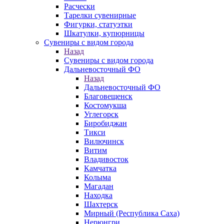
Расчески
Тарелки сувенирные
Фигурки, статуэтки
Шкатулки, купюрницы
Сувениры с видом города
Назад
Сувениры с видом города
Дальневосточный ФО
Назад
Дальневосточный ФО
Благовещенск
Костомукша
Углегорск
Биробиджан
Тикси
Вилючинск
Витим
Владивосток
Камчатка
Колыма
Магадан
Находка
Шахтерск
Мирный (Республика Саха)
Нерюнгри