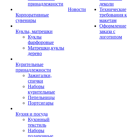
принадлежности
деколи
Новости
Технические
Корпоративные
требования к
сувениры
макетам
Оформление
Куклы, матрешки
заказа с
Куклы
логотипом
фарфоровые
Матрешки,куклы
дерево
Курительные
принадлежности
Зажигалки,
спички
Наборы
курительные
Пепельницы
Портсигары
Кухня и посуда
Кухонный
текстиль
Наборы
подарочные