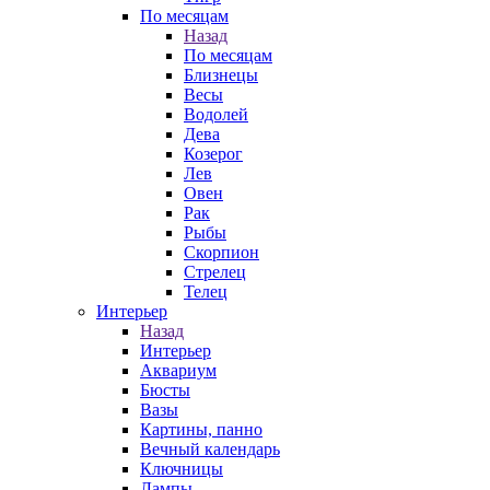
По месяцам
Назад
По месяцам
Близнецы
Весы
Водолей
Дева
Козерог
Лев
Овен
Рак
Рыбы
Скорпион
Стрелец
Телец
Интерьер
Назад
Интерьер
Аквариум
Бюсты
Вазы
Картины, панно
Вечный календарь
Ключницы
Лампы