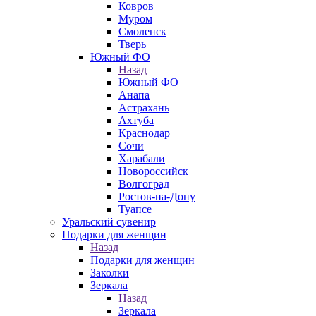
Ковров
Муром
Смоленск
Тверь
Южный ФО
Назад
Южный ФО
Анапа
Астрахань
Ахтуба
Краснодар
Сочи
Харабали
Новороссийск
Волгоград
Ростов-на-Дону
Туапсе
Уральский сувенир
Подарки для женщин
Назад
Подарки для женщин
Заколки
Зеркала
Назад
Зеркала