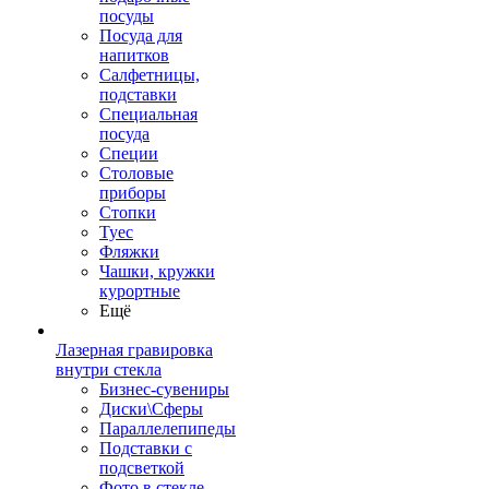
посуды
Посуда для
напитков
Салфетницы,
подставки
Специальная
посуда
Специи
Столовые
приборы
Стопки
Туес
Фляжки
Чашки, кружки
курортные
Ещё
Лазерная гравировка
внутри стекла
Бизнес-сувениры
Диски\Сферы
Параллелепипеды
Подставки с
подсветкой
Фото в стекле