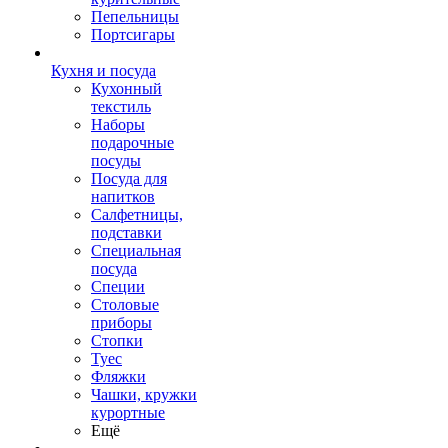
Пепельницы
Портсигары
Кухня и посуда
Кухонный
текстиль
Наборы
подарочные
посуды
Посуда для
напитков
Салфетницы,
подставки
Специальная
посуда
Специи
Столовые
приборы
Стопки
Туес
Фляжки
Чашки, кружки
курортные
Ещё