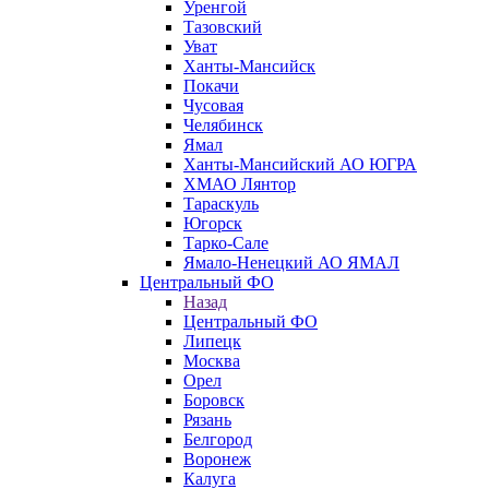
Уренгой
Тазовский
Уват
Ханты-Мансийск
Покачи
Чусовая
Челябинск
Ямал
Ханты-Мансийский АО ЮГРА
ХМАО Лянтор
Тараскуль
Югорск
Тарко-Сале
Ямало-Ненецкий АО ЯМАЛ
Центральный ФО
Назад
Центральный ФО
Липецк
Москва
Орел
Боровск
Рязань
Белгород
Воронеж
Калуга