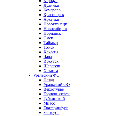
Барнаул
Дудинка
Кемерово
Красноярск
Арктика
Новокузнецк
Новосибирск
Норильск
Омск
Таймыр
Томск
Хакасия
Чара
Иркутск
Шерегеш
Хатанга
Уральский ФО
Назад
Уральский ФО
Верхотурье
Горнокнязевск
Губкинский
Миасс
Екатеринбург
Златоуст