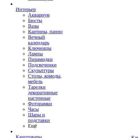
Интерьер
Аквариум
Бюсты
Вазы
Картины, панно
Вечный
календарь
Ключницы
Лампы
Пирамидки
Подсвечники
Скульптуры
Столы, комоды,
мебель
Тарелки
декоративные
настенные
Фоторамки
Часы
Шары и
подставки
Ещё
Канцтовары
Ка