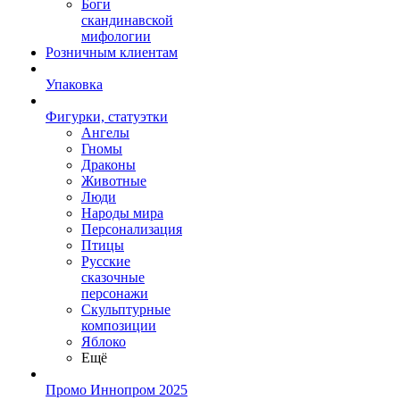
Боги
скандинавской
мифологии
Розничным клиентам
Упаковка
Фигурки, статуэтки
Ангелы
Гномы
Драконы
Животные
Люди
Народы мира
Персонализация
Птицы
Русские
сказочные
персонажи
Скульптурные
композиции
Яблоко
Ещё
Промо Иннопром 2025