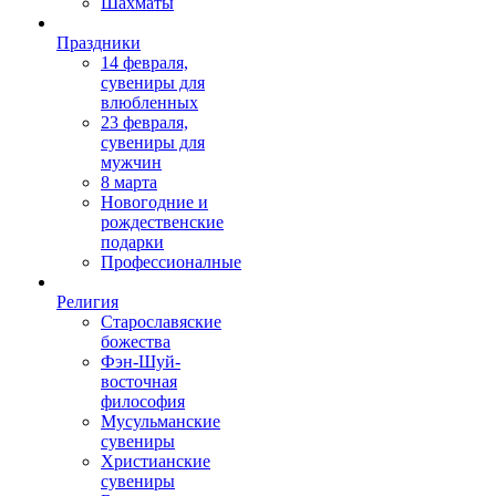
Шахматы
Праздники
14 февраля,
сувениры для
влюбленных
23 февраля,
сувениры для
мужчин
8 марта
Новогодние и
рождественские
подарки
Профессионалные
Религия
Старославяские
божества
Фэн-Шуй-
восточная
философия
Мусульманские
сувениры
Христианские
сувениры