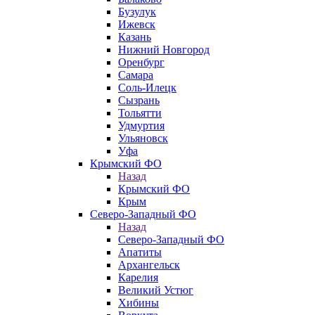
Бузулук
Ижевск
Казань
Нижний Новгород
Оренбург
Самара
Соль-Илецк
Сызрань
Тольятти
Удмуртия
Ульяновск
Уфа
Крымский ФО
Назад
Крымский ФО
Крым
Северо-Западный ФО
Назад
Северо-Западный ФО
Апатиты
Архангельск
Карелия
Великий Устюг
Хибины