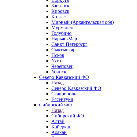
Воркута
Заозерск
Кировск
Котлас
Мирный (Архангельская обл)
Мурманск
Голубино
Нарьян-Мар
Санкт-Петербург
Сыктывкар
Псков
Ухта
Череповец
Усинск
Северо-Кавказский ФО
Назад
Северо-Кавказский ФО
Ставрополь
Ессентуки
Сибирский ФО
Назад
Сибирский ФО
Алтай
Кайеркан
Абакан