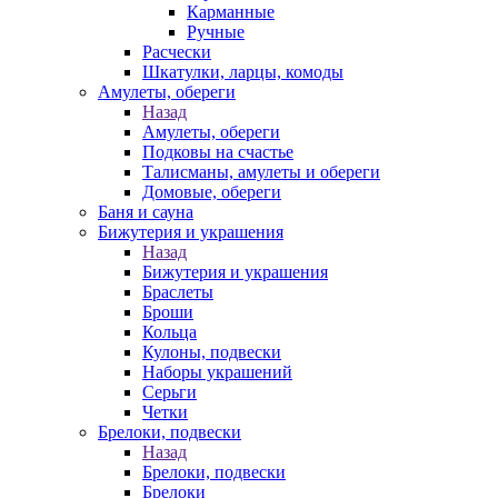
Карманные
Ручные
Расчески
Шкатулки, ларцы, комоды
Амулеты, обереги
Назад
Амулеты, обереги
Подковы на счастье
Талисманы, амулеты и обереги
Домовые, обереги
Баня и сауна
Бижутерия и украшения
Назад
Бижутерия и украшения
Браслеты
Броши
Кольца
Кулоны, подвески
Наборы украшений
Серьги
Четки
Брелоки, подвески
Назад
Брелоки, подвески
Брелоки