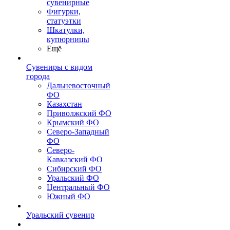
сувенирные
Фигурки,
статуэтки
Шкатулки,
купюрницы
Ещё
Сувениры с видом
города
Дальневосточный
ФО
Казахстан
Приволжский ФО
Крымский ФО
Северо-Западный
ФО
Северо-
Кавказский ФО
Сибирский ФО
Уральский ФО
Центральный ФО
Южный ФО
Уральский сувенир