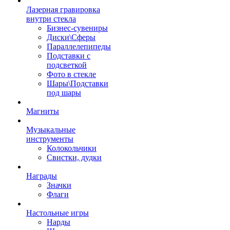
Лазерная гравировка
внутри стекла
Бизнес-сувениры
Диски\Сферы
Параллелепипеды
Подставки с
подсветкой
Фото в стекле
Шары\Подставки
под шары
Магниты
Музыкальные
инструменты
Колокольчики
Свистки, дудки
Награды
Значки
Флаги
Настольные игры
Нарды