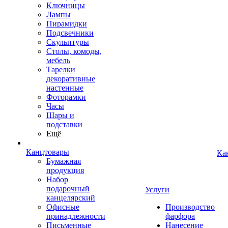
Ключницы
Лампы
Пирамидки
Подсвечники
Скульптуры
Столы, комоды,
мебель
Тарелки
декоративные
настенные
Фоторамки
Часы
Шары и
подставки
Ещё
Канцтовары
Ка
Бумажная
продукция
Набор
подарочный
Услуги
канцелярский
Офисные
Производство
принадлежности
фарфора
Письменные
Нанесение