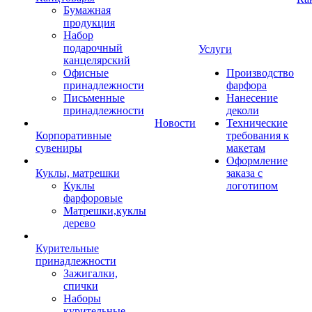
Бумажная
продукция
Набор
подарочный
Услуги
канцелярский
Офисные
Производство
принадлежности
фарфора
Письменные
Нанесение
принадлежности
деколи
Новости
Технические
Корпоративные
требования к
сувениры
макетам
Оформление
Куклы, матрешки
заказа с
Куклы
логотипом
фарфоровые
Матрешки,куклы
дерево
Курительные
принадлежности
Зажигалки,
спички
Наборы
курительные