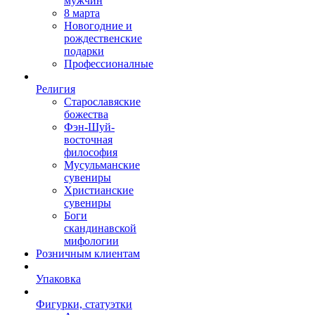
мужчин
8 марта
Новогодние и
рождественские
подарки
Профессионалные
Религия
Старославяские
божества
Фэн-Шуй-
восточная
философия
Мусульманские
сувениры
Христианские
сувениры
Боги
скандинавской
мифологии
Розничным клиентам
Упаковка
Фигурки, статуэтки