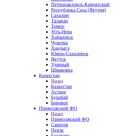
Петропавловск-Камчатский
Республика Саха (Якутия)
Сахалин
Талакан
Томпо
Усть-Нера
Хабаровск
Чукотка
Хандыга
Южно-Сахалинск
Якутск
Удачный
Шмаковка
Казахстан
Назад
Казахстан
Астана
Бурабай
Боровое
Приволжский ФО
Назад
Приволжский ФО
Саратов
Пенза
Балаково