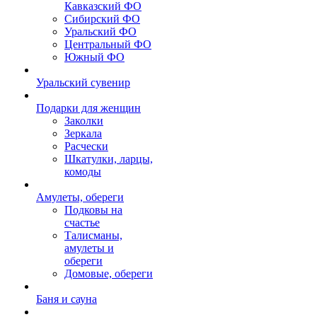
Кавказский ФО
Сибирский ФО
Уральский ФО
Центральный ФО
Южный ФО
Уральский сувенир
Подарки для женщин
Заколки
Зеркала
Расчески
Шкатулки, ларцы,
комоды
Амулеты, обереги
Подковы на
счастье
Талисманы,
амулеты и
обереги
Домовые, обереги
Баня и сауна