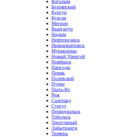
Когалым
Белоярский
Кунгур
Курган
Мегион
Вынгапур
Надым
Нефтеюганск
Нижневартовск
Муравленко
Новый Уренгой
Ноябрьск
Пангоды
Пермь
Полевской
Пурпе
Пыть-Ях
Реж
Салехард
Сургут
Первоуральск
Тобольск
Трехгорный
Лабытнанги
Тюмень