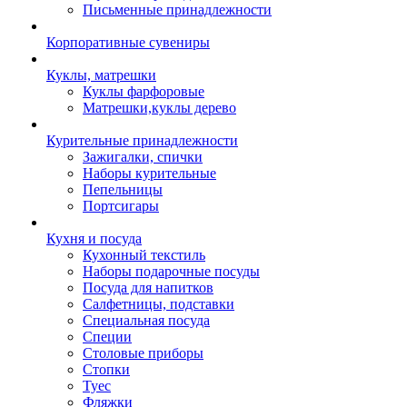
Письменные принадлежности
Корпоративные сувениры
Куклы, матрешки
Куклы фарфоровые
Матрешки,куклы дерево
Курительные принадлежности
Зажигалки, спички
Наборы курительные
Пепельницы
Портсигары
Кухня и посуда
Кухонный текстиль
Наборы подарочные посуды
Посуда для напитков
Салфетницы, подставки
Специальная посуда
Специи
Столовые приборы
Стопки
Туес
Фляжки