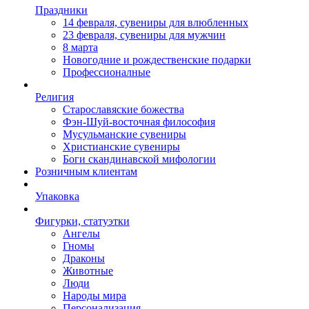
Праздники
14 февраля, сувениры для влюбленных
23 февраля, сувениры для мужчин
8 марта
Новогодние и рождественские подарки
Профессионалные
Религия
Старославяские божества
Фэн-Шуй-восточная философия
Мусульманские сувениры
Христианские сувениры
Боги скандинавской мифологии
Розничным клиентам
Упаковка
Фигурки, статуэтки
Ангелы
Гномы
Драконы
Животные
Люди
Народы мира
Персонализация