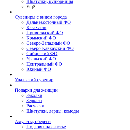
Шкатулки, купюрницы
Ещё
Сувениры с видом города
Дальневосточный ФО
Казахстан
Приволжский ФО
Крымский ФО
Северо-Западный ФО
Северо-Кавказский ФО
Сибирский ФО
Уральский ФО
Центральный ФО
Южный ФО
Уральский сувенир
Подарки для женщин
Заколки
Зеркала
Расчески
Шкатулки, ларцы, комоды
Амулеты, обереги
Подковы на счастье