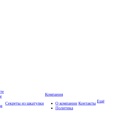
йте
Компания
те
Ещё
Секреты из шкатулки
О компании
Контакты
ра
Политика