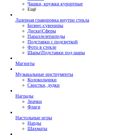
Чашки, кружки курортные
Ещё
Лазерная гравировка внутри стекла
Бизнес-сувениры
Диски\Сферы
Параллелепипеды
Подставки с подсветкой
Фото в стекле
Шары\Подставки под шары
Магниты
Музыкальные инструменты
Колокольчики
Свистки, дудки
Награды
Значки
Флаги
Настольные игры
Нарды
Шахматы