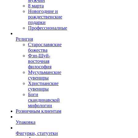
мужчин
8 марта
Новогодние и
рождественские
подарки
Профессионалные
Религия
Старославяские
божества
Фэн-Шуй-
восточная
философия
Мусульманские
сувениры
Христианские
сувениры
Боги
скандинавской
мифологии
Розничным клиентам
Упаковка
Фигурки, статуэтки