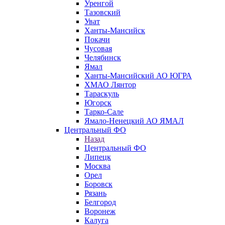
Уренгой
Тазовский
Уват
Ханты-Мансийск
Покачи
Чусовая
Челябинск
Ямал
Ханты-Мансийский АО ЮГРА
ХМАО Лянтор
Тараскуль
Югорск
Тарко-Сале
Ямало-Ненецкий АО ЯМАЛ
Центральный ФО
Назад
Центральный ФО
Липецк
Москва
Орел
Боровск
Рязань
Белгород
Воронеж
Калуга