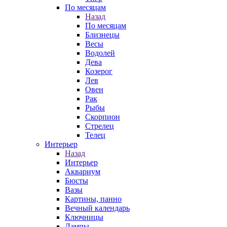
По месяцам
Назад
По месяцам
Близнецы
Весы
Водолей
Дева
Козерог
Лев
Овен
Рак
Рыбы
Скорпион
Стрелец
Телец
Интерьер
Назад
Интерьер
Аквариум
Бюсты
Вазы
Картины, панно
Вечный календарь
Ключницы
Лампы