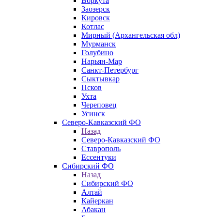
Воркута
Заозерск
Кировск
Котлас
Мирный (Архангельская обл)
Мурманск
Голубино
Нарьян-Мар
Санкт-Петербург
Сыктывкар
Псков
Ухта
Череповец
Усинск
Северо-Кавказский ФО
Назад
Северо-Кавказский ФО
Ставрополь
Ессентуки
Сибирский ФО
Назад
Сибирский ФО
Алтай
Кайеркан
Абакан