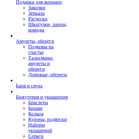
Подарки для женщин
Заколки
Зеркала
Расчески
Шкатулки, ларцы,
комоды
Амулеты, обереги
Подковы на
счастье
Талисманы,
амулеты и
обереги
Домовые, обереги
Баня и сауна
Бижутерия и украшения
Браслеты
Броши
Кольца
Кулоны, подвески
Наборы
украшений
Серьги