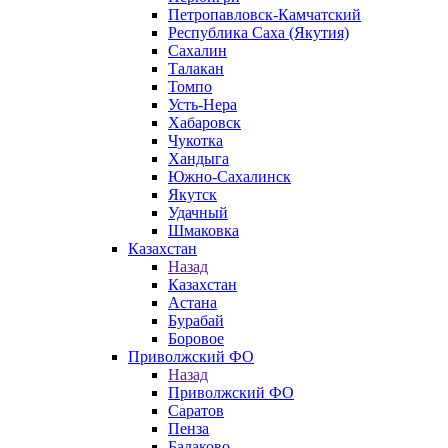
Петропавловск-Камчатский
Республика Саха (Якутия)
Сахалин
Талакан
Томпо
Усть-Нера
Хабаровск
Чукотка
Хандыга
Южно-Сахалинск
Якутск
Удачный
Шмаковка
Казахстан
Назад
Казахстан
Астана
Бурабай
Боровое
Приволжский ФО
Назад
Приволжский ФО
Саратов
Пенза
Балаково