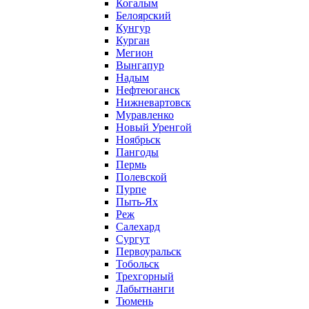
Когалым
Белоярский
Кунгур
Курган
Мегион
Вынгапур
Надым
Нефтеюганск
Нижневартовск
Муравленко
Новый Уренгой
Ноябрьск
Пангоды
Пермь
Полевской
Пурпе
Пыть-Ях
Реж
Салехард
Сургут
Первоуральск
Тобольск
Трехгорный
Лабытнанги
Тюмень