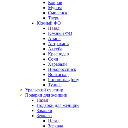
Ковров
Муром
Смоленск
Тверь
Южный ФО
Назад
Южный ФО
Анапа
Астрахань
Ахтуба
Краснодар
Сочи
Харабали
Новороссийск
Волгоград
Ростов-на-Дону
Туапсе
Уральский сувенир
Подарки для женщин
Назад
Подарки для женщин
Заколки
Зеркала
Назад
Зеркала