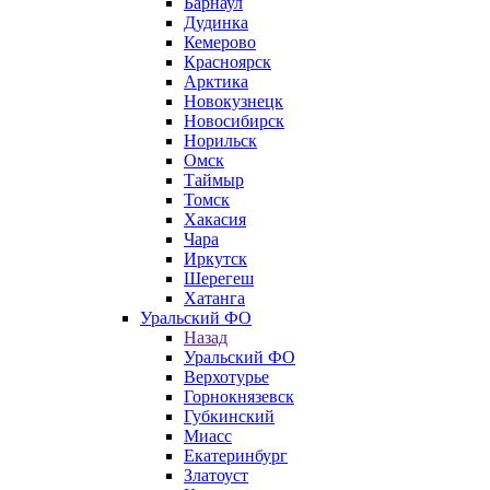
Барнаул
Дудинка
Кемерово
Красноярск
Арктика
Новокузнецк
Новосибирск
Норильск
Омск
Таймыр
Томск
Хакасия
Чара
Иркутск
Шерегеш
Хатанга
Уральский ФО
Назад
Уральский ФО
Верхотурье
Горнокнязевск
Губкинский
Миасс
Екатеринбург
Златоуст