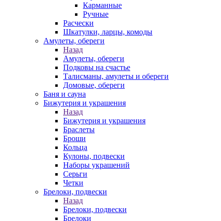
Карманные
Ручные
Расчески
Шкатулки, ларцы, комоды
Амулеты, обереги
Назад
Амулеты, обереги
Подковы на счастье
Талисманы, амулеты и обереги
Домовые, обереги
Баня и сауна
Бижутерия и украшения
Назад
Бижутерия и украшения
Браслеты
Броши
Кольца
Кулоны, подвески
Наборы украшений
Серьги
Четки
Брелоки, подвески
Назад
Брелоки, подвески
Брелоки