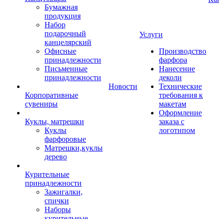
Бумажная
продукция
Набор
подарочный
Услуги
канцелярский
Офисные
Производство
принадлежности
фарфора
Письменные
Нанесение
принадлежности
деколи
Новости
Технические
Корпоративные
требования к
сувениры
макетам
Оформление
Куклы, матрешки
заказа с
Куклы
логотипом
фарфоровые
Матрешки,куклы
дерево
Курительные
принадлежности
Зажигалки,
спички
Наборы
курительные