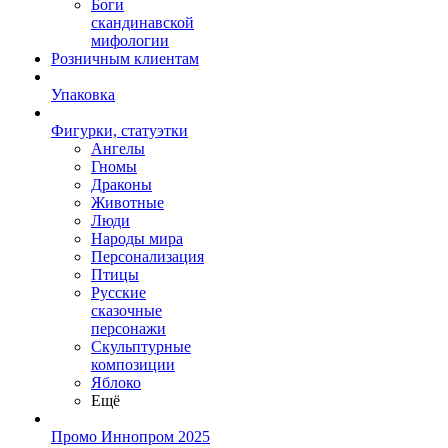
Боги
скандинавской
мифологии
Розничным клиентам
Упаковка
Фигурки, статуэтки
Ангелы
Гномы
Драконы
Животные
Люди
Народы мира
Персонализация
Птицы
Русские
сказочные
персонажи
Скульптурные
композиции
Яблоко
Ещё
Промо Иннопром 2025