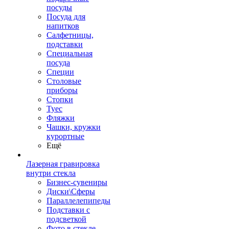
посуды
Посуда для
напитков
Салфетницы,
подставки
Специальная
посуда
Специи
Столовые
приборы
Стопки
Туес
Фляжки
Чашки, кружки
курортные
Ещё
Лазерная гравировка
внутри стекла
Бизнес-сувениры
Диски\Сферы
Параллелепипеды
Подставки с
подсветкой
Фото в стекле