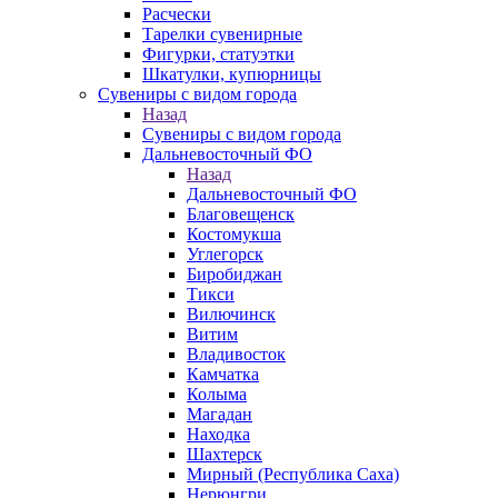
Расчески
Тарелки сувенирные
Фигурки, статуэтки
Шкатулки, купюрницы
Сувениры с видом города
Назад
Сувениры с видом города
Дальневосточный ФО
Назад
Дальневосточный ФО
Благовещенск
Костомукша
Углегорск
Биробиджан
Тикси
Вилючинск
Витим
Владивосток
Камчатка
Колыма
Магадан
Находка
Шахтерск
Мирный (Республика Саха)
Нерюнгри