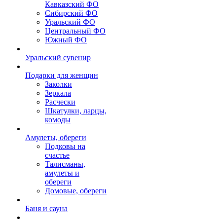
Кавказский ФО
Сибирский ФО
Уральский ФО
Центральный ФО
Южный ФО
Уральский сувенир
Подарки для женщин
Заколки
Зеркала
Расчески
Шкатулки, ларцы,
комоды
Амулеты, обереги
Подковы на
счастье
Талисманы,
амулеты и
обереги
Домовые, обереги
Баня и сауна