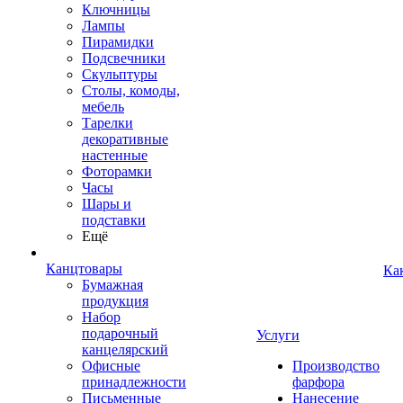
Ключницы
Лампы
Пирамидки
Подсвечники
Скульптуры
Столы, комоды,
мебель
Тарелки
декоративные
настенные
Фоторамки
Часы
Шары и
подставки
Ещё
Канцтовары
Ка
Бумажная
продукция
Набор
подарочный
Услуги
канцелярский
Офисные
Производство
принадлежности
фарфора
Письменные
Нанесение