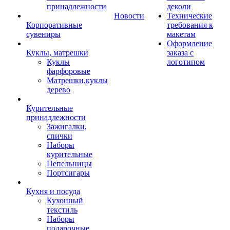
принадлежности
деколи
Новости
Технические
Корпоративные
требования к
сувениры
макетам
Оформление
Куклы, матрешки
заказа с
Куклы
логотипом
фарфоровые
Матрешки,куклы
дерево
Курительные
принадлежности
Зажигалки,
спички
Наборы
курительные
Пепельницы
Портсигары
Кухня и посуда
Кухонный
текстиль
Наборы
подарочные