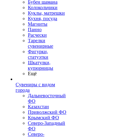
Бубен шамана
Колокольчики
Куклы, матрешки
Кухня, посуда
Магниты
Панно
Расчески
Тарелки
сувенирные
Фигурки,
статуэтки
Шкатулки,
купюрницы
Ещё
Сувениры с видом
города
Дальневосточный
ФО
Казахстан
Приволжский ФО
Крымский ФО
Северо-Западный
ФО
Северо-