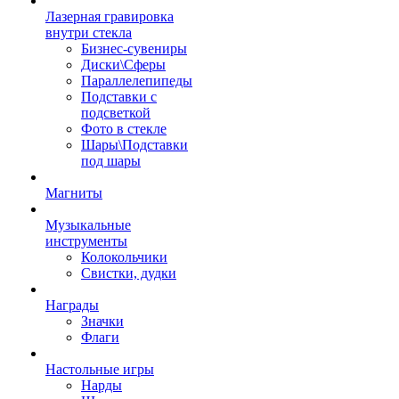
Лазерная гравировка
внутри стекла
Бизнес-сувениры
Диски\Сферы
Параллелепипеды
Подставки с
подсветкой
Фото в стекле
Шары\Подставки
под шары
Магниты
Музыкальные
инструменты
Колокольчики
Свистки, дудки
Награды
Значки
Флаги
Настольные игры
Нарды