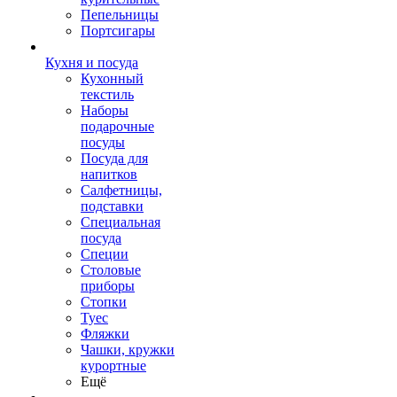
Пепельницы
Портсигары
Кухня и посуда
Кухонный
текстиль
Наборы
подарочные
посуды
Посуда для
напитков
Салфетницы,
подставки
Специальная
посуда
Специи
Столовые
приборы
Стопки
Туес
Фляжки
Чашки, кружки
курортные
Ещё