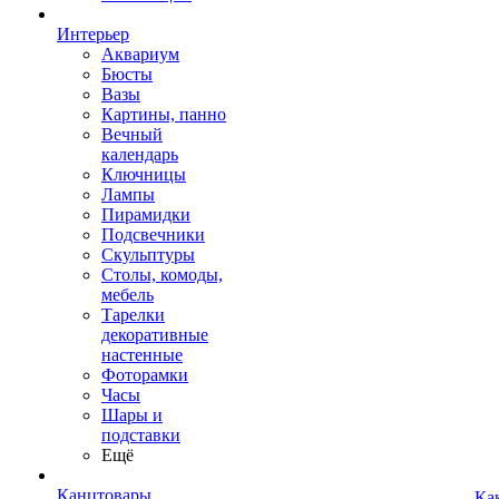
Интерьер
Аквариум
Бюсты
Вазы
Картины, панно
Вечный
календарь
Ключницы
Лампы
Пирамидки
Подсвечники
Скульптуры
Столы, комоды,
мебель
Тарелки
декоративные
настенные
Фоторамки
Часы
Шары и
подставки
Ещё
Канцтовары
Ка