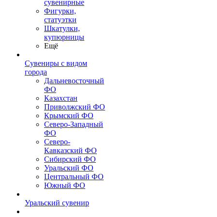
сувенирные
Фигурки,
статуэтки
Шкатулки,
купюрницы
Ещё
Сувениры с видом
города
Дальневосточный
ФО
Казахстан
Приволжский ФО
Крымский ФО
Северо-Западный
ФО
Северо-
Кавказский ФО
Сибирский ФО
Уральский ФО
Центральный ФО
Южный ФО
Уральский сувенир