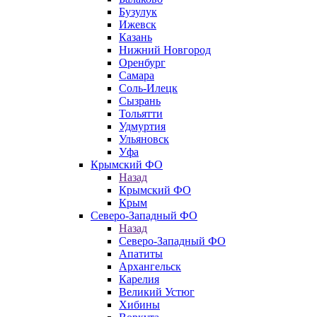
Бузулук
Ижевск
Казань
Нижний Новгород
Оренбург
Самара
Соль-Илецк
Сызрань
Тольятти
Удмуртия
Ульяновск
Уфа
Крымский ФО
Назад
Крымский ФО
Крым
Северо-Западный ФО
Назад
Северо-Западный ФО
Апатиты
Архангельск
Карелия
Великий Устюг
Хибины