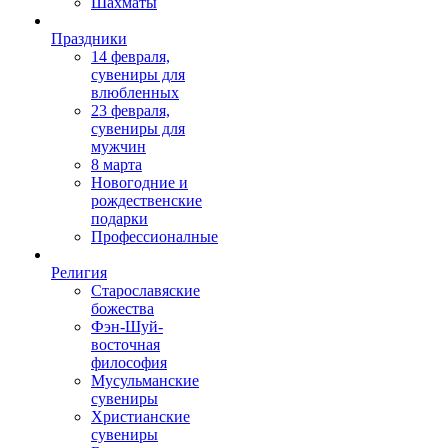
Шахматы
Праздники
14 февраля,
сувениры для
влюбленных
23 февраля,
сувениры для
мужчин
8 марта
Новогодние и
рождественские
подарки
Профессионалные
Религия
Старославяские
божества
Фэн-Шуй-
восточная
философия
Мусульманские
сувениры
Христианские
сувениры