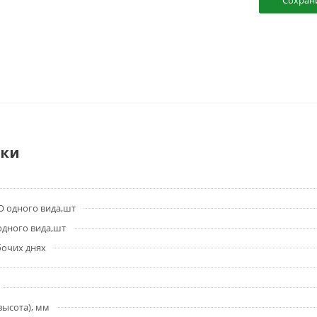
Сохран
ики
 одного вида,шт
дного вида,шт
бочих днях
высота), мм