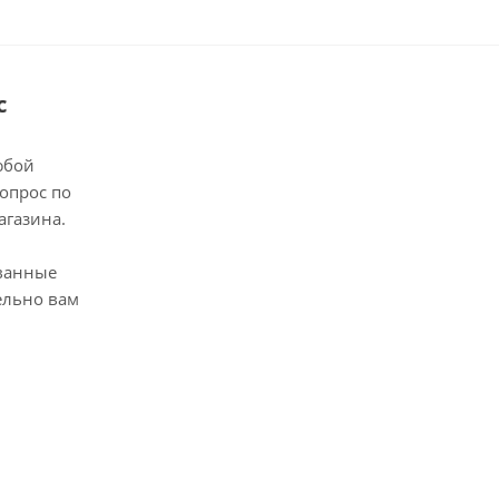
с
юбой
опрос по
агазина.
ванные
ельно вам