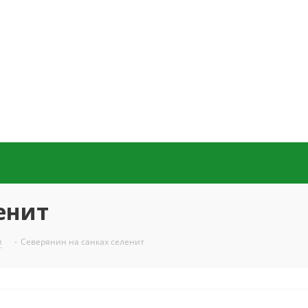
енит
и
-
Северянин на санках селенит