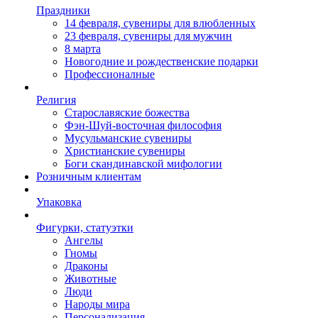
Праздники
14 февраля, сувениры для влюбленных
23 февраля, сувениры для мужчин
8 марта
Новогодние и рождественские подарки
Профессионалные
Религия
Старославяские божества
Фэн-Шуй-восточная философия
Мусульманские сувениры
Христианские сувениры
Боги скандинавской мифологии
Розничным клиентам
Упаковка
Фигурки, статуэтки
Ангелы
Гномы
Драконы
Животные
Люди
Народы мира
Персонализация