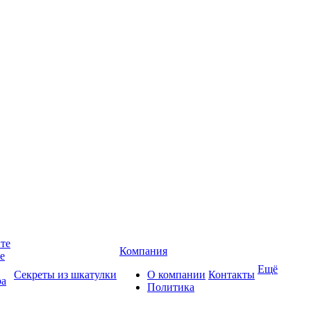
йте
Компания
те
Ещё
Секреты из шкатулки
О компании
Контакты
ра
Политика