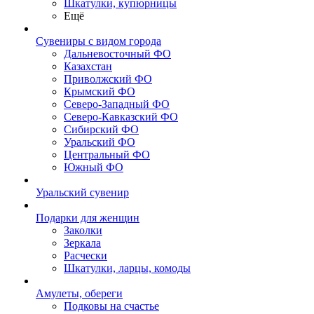
Шкатулки, купюрницы
Ещё
Сувениры с видом города
Дальневосточный ФО
Казахстан
Приволжский ФО
Крымский ФО
Северо-Западный ФО
Северо-Кавказский ФО
Сибирский ФО
Уральский ФО
Центральный ФО
Южный ФО
Уральский сувенир
Подарки для женщин
Заколки
Зеркала
Расчески
Шкатулки, ларцы, комоды
Амулеты, обереги
Подковы на счастье