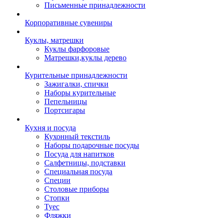
Письменные принадлежности
Корпоративные сувениры
Куклы, матрешки
Куклы фарфоровые
Матрешки,куклы дерево
Курительные принадлежности
Зажигалки, спички
Наборы курительные
Пепельницы
Портсигары
Кухня и посуда
Кухонный текстиль
Наборы подарочные посуды
Посуда для напитков
Салфетницы, подставки
Специальная посуда
Специи
Столовые приборы
Стопки
Туес
Фляжки