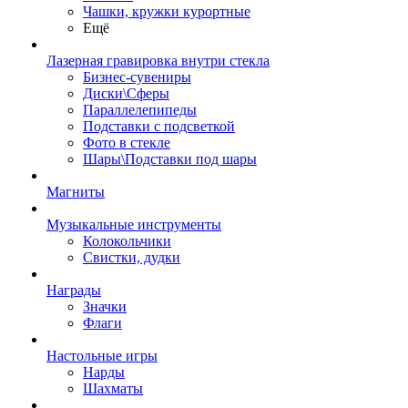
Чашки, кружки курортные
Ещё
Лазерная гравировка внутри стекла
Бизнес-сувениры
Диски\Сферы
Параллелепипеды
Подставки с подсветкой
Фото в стекле
Шары\Подставки под шары
Магниты
Музыкальные инструменты
Колокольчики
Свистки, дудки
Награды
Значки
Флаги
Настольные игры
Нарды
Шахматы