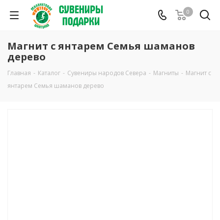
0
Магнит с янтарем Семья шаманов
дерево
Главная
-
Каталог
-
Сувениры народов Севера
-
Магниты
-
Магнит с
янтарем Семья шаманов дерево