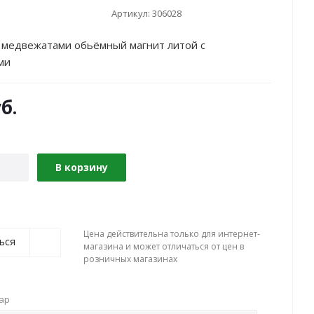
Артикул:
306028
 медвежатами обьёмный магнит литой с
ми
б.
В корзину
Цена действительна только для интернет-
ься
магазина и может отличаться от цен в
розничных магазинах
вар