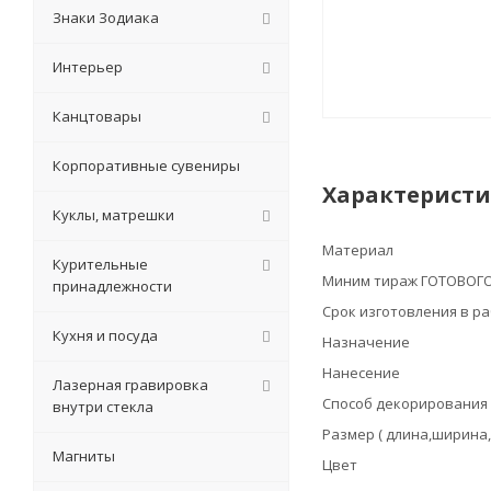
Знаки Зодиака
Интерьер
Канцтовары
Корпоративные сувениры
Характерист
Куклы, матрешки
Материал
Курительные
Миним тираж ГОТОВОГО
принадлежности
Срок изготовления в р
Кухня и посуда
Назначение
Нанесение
Лазерная гравировка
Способ декорирования
внутри стекла
Размер ( длина,ширина,
Магниты
Цвет