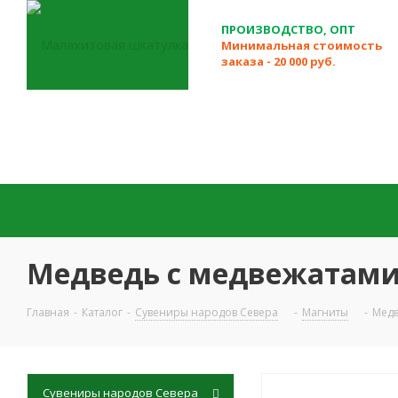
ПРОИЗВОДСТВО, ОПТ
Минимальная стоимость
заказа - 20 000 руб.
Медведь с медвежатами
Главная
-
Каталог
-
Сувениры народов Севера
-
Магниты
-
Медв
Сувениры народов Севера