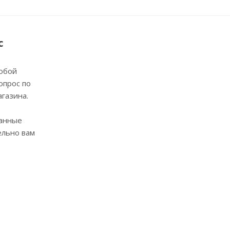
с
юбой
опрос по
агазина.
анные
ельно вам