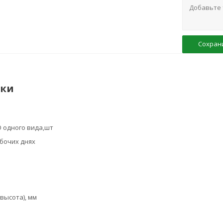
Сохран
ики
 одного вида,шт
абочих днях
высота), мм