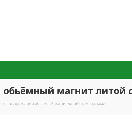
 обьёмный магнит литой 
едь с медвежатами обьёмный магнит литой с самоцветами