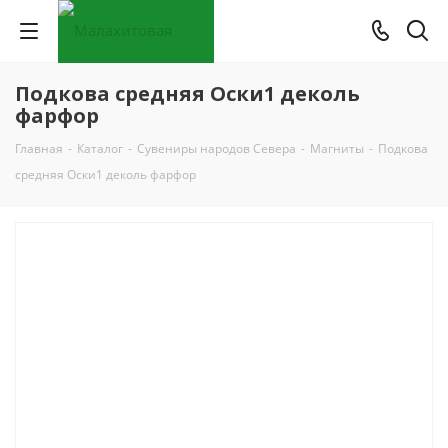
Подкова средняя Оски1 деколь
фарфор
Главная
-
Каталог
-
Сувениры народов Севера
-
Магниты
-
Подкова
средняя Оски1 деколь фарфор