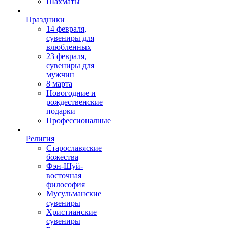
Шахматы
Праздники
14 февраля,
сувениры для
влюбленных
23 февраля,
сувениры для
мужчин
8 марта
Новогодние и
рождественские
подарки
Профессионалные
Религия
Старославяские
божества
Фэн-Шуй-
восточная
философия
Мусульманские
сувениры
Христианские
сувениры