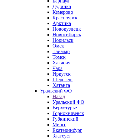
Барнаул
Дудинка
Кемерово
Красноярск
Арктика
Новокузнецк
Новосибирск
Норильск
Омск
Таймыр
Томск
Хакасия
Чара
Иркутск
Шерегеш
Хатанга
Уральский ФО
Назад
Уральский ФО
Верхотурье
Горнокнязевск
Губкинский
Миасс
Екатеринбург
Златоуст