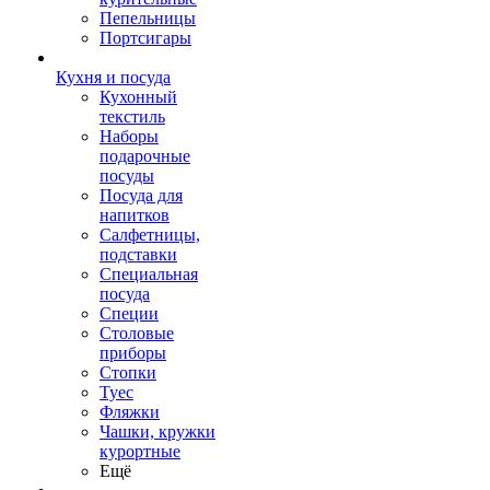
Пепельницы
Портсигары
Кухня и посуда
Кухонный
текстиль
Наборы
подарочные
посуды
Посуда для
напитков
Салфетницы,
подставки
Специальная
посуда
Специи
Столовые
приборы
Стопки
Туес
Фляжки
Чашки, кружки
курортные
Ещё