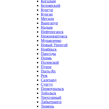
Когалым
Белоярский
Кунгур
Курган
Мегион
Вынгапур
Надым
Нефтеюганск
Нижневартовск
Муравленко
Новый Уренгой
Ноябрьск
Пангоды
Пермь
Полевской
Пурпе
Пыть-Ях
Реж
Салехард
Сургут
Первоуральск
Тобольск
Трехгорный
Лабытнанги
Тюмень