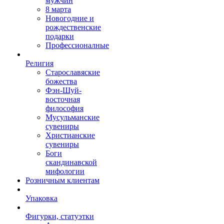
мужчин
8 марта
Новогодние и
рождественские
подарки
Профессионалные
Религия
Старославяские
божества
Фэн-Шуй-
восточная
философия
Мусульманские
сувениры
Христианские
сувениры
Боги
скандинавской
мифологии
Розничным клиентам
Упаковка
Фигурки, статуэтки