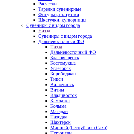
Расчески
Тарелки сувенирные
Фигурки, статуэтки
Шкатулки, купюрницы
Сувениры с видом города
Назад
Сувениры с видом города
Дальневосточный ФО
Назад
Дальневосточный ФО
Благовещенск
Костомукша
Углегорск
Биробиджан
Тикси
Вилючинск
Витим
Владивосток
Камчатка
Колыма
Магадан
Находка
Шахтерск
Мирный (Республика Саха)
Нерюнгри