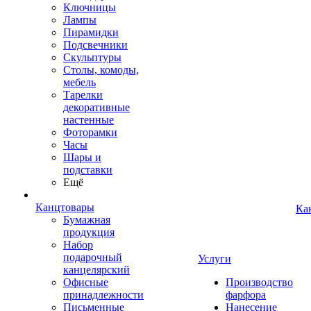
Ключницы
Лампы
Пирамидки
Подсвечники
Скульптуры
Столы, комоды,
мебель
Тарелки
декоративные
настенные
Фоторамки
Часы
Шары и
подставки
Ещё
Канцтовары
Ка
Бумажная
продукция
Набор
подарочный
Услуги
канцелярский
Офисные
Производство
принадлежности
фарфора
Письменные
Нанесение