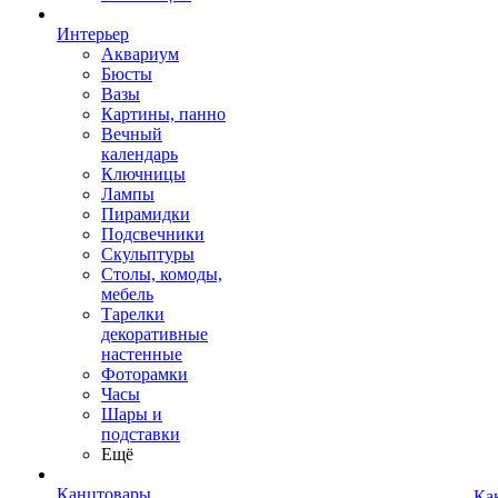
Интерьер
Аквариум
Бюсты
Вазы
Картины, панно
Вечный
календарь
Ключницы
Лампы
Пирамидки
Подсвечники
Скульптуры
Столы, комоды,
мебель
Тарелки
декоративные
настенные
Фоторамки
Часы
Шары и
подставки
Ещё
Канцтовары
Ка