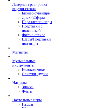
Лазерная гравировка
внутри стекла
Бизнес-сувениры
Диски\Сферы
Параллелепипеды
Подставки с
подсветкой
Фото в стекле
Шары\Подставки
под шары
Магниты
Музыкальные
инструменты
Колокольчики
Свистки, дудки
Награды
Значки
Флаги
Настольные игры
Нарды