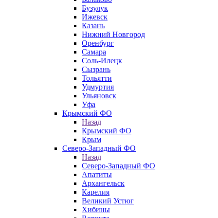
Бузулук
Ижевск
Казань
Нижний Новгород
Оренбург
Самара
Соль-Илецк
Сызрань
Тольятти
Удмуртия
Ульяновск
Уфа
Крымский ФО
Назад
Крымский ФО
Крым
Северо-Западный ФО
Назад
Северо-Западный ФО
Апатиты
Архангельск
Карелия
Великий Устюг
Хибины