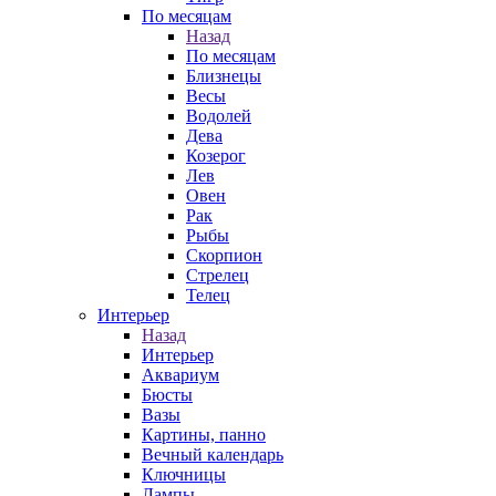
По месяцам
Назад
По месяцам
Близнецы
Весы
Водолей
Дева
Козерог
Лев
Овен
Рак
Рыбы
Скорпион
Стрелец
Телец
Интерьер
Назад
Интерьер
Аквариум
Бюсты
Вазы
Картины, панно
Вечный календарь
Ключницы
Лампы