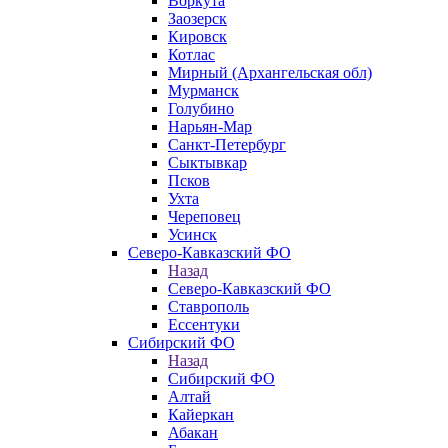
Воркута
Заозерск
Кировск
Котлас
Мирный (Архангельская обл)
Мурманск
Голубино
Нарьян-Мар
Санкт-Петербург
Сыктывкар
Псков
Ухта
Череповец
Усинск
Северо-Кавказский ФО
Назад
Северо-Кавказский ФО
Ставрополь
Ессентуки
Сибирский ФО
Назад
Сибирский ФО
Алтай
Кайеркан
Абакан