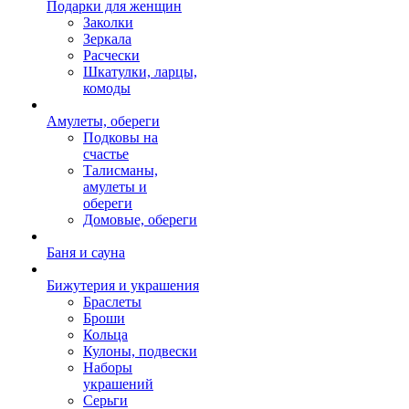
Подарки для женщин
Заколки
Зеркала
Расчески
Шкатулки, ларцы,
комоды
Амулеты, обереги
Подковы на
счастье
Талисманы,
амулеты и
обереги
Домовые, обереги
Баня и сауна
Бижутерия и украшения
Браслеты
Броши
Кольца
Кулоны, подвески
Наборы
украшений
Серьги