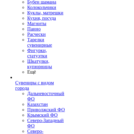
Бубен шамана
Колокольчики
Куклы, матрешки
Кухня, посуда
Магниты
Панно
Расчески
Тарелки
сувенирные
Фигурки,
статуэтки
Шкатулки,
купюрницы
Ещё
Сувениры с видом
города
Дальневосточный
ФО
Казахстан
Приволжский ФО
Крымский ФО
Северо-Западный
ФО
Северо-