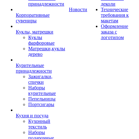
принадлежности
деколи
Новости
Технические
Корпоративные
требования к
сувениры
макетам
Оформление
Куклы, матрешки
заказа с
Куклы
логотипом
фарфоровые
Матрешки,куклы
дерево
Курительные
принадлежности
Зажигалки,
спички
Наборы
курительные
Пепельницы
Портсигары
Кухня и посуда
Кухонный
текстиль
Наборы
подарочные