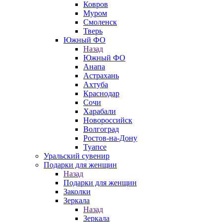
Ковров
Муром
Смоленск
Тверь
Южный ФО
Назад
Южный ФО
Анапа
Астрахань
Ахтуба
Краснодар
Сочи
Харабали
Новороссийск
Волгоград
Ростов-на-Дону
Туапсе
Уральский сувенир
Подарки для женщин
Назад
Подарки для женщин
Заколки
Зеркала
Назад
Зеркала