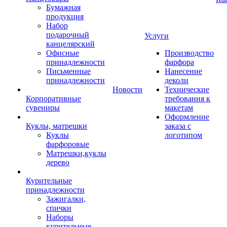
Бумажная
продукция
Набор
подарочный
Услуги
канцелярский
Офисные
Производство
принадлежности
фарфора
Письменные
Нанесение
принадлежности
деколи
Новости
Технические
Корпоративные
требования к
сувениры
макетам
Оформление
Куклы, матрешки
заказа с
Куклы
логотипом
фарфоровые
Матрешки,куклы
дерево
Курительные
принадлежности
Зажигалки,
спички
Наборы
курительные