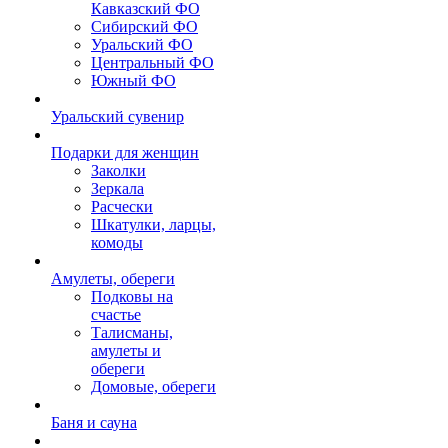
Кавказский ФО
Сибирский ФО
Уральский ФО
Центральный ФО
Южный ФО
Уральский сувенир
Подарки для женщин
Заколки
Зеркала
Расчески
Шкатулки, ларцы,
комоды
Амулеты, обереги
Подковы на
счастье
Талисманы,
амулеты и
обереги
Домовые, обереги
Баня и сауна