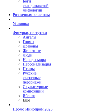
Боги
скандинавской
мифологии
Розничным клиентам
Упаковка
Фигурки, статуэтки
Ангелы
Гномы
Драконы
Животные
Люди
Народы мира
Персонализация
Птицы
Русские
сказочные
персонажи
Скульптурные
композиции
Яблоко
Ещё
Промо Иннопром 2025