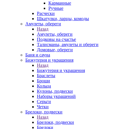
Карманные
Ручные
Расчески
Шкатулки, ларцы, комоды
Амулеты, обереги
Назад
Амулеты, обереги
Подковы на счастье
Талисманы, амулеты и обереги
Домовые, обереги
Баня и сауна
Бижутерия и украшения
Назад
Бижутерия и украшения
Браслеты
Броши
Кольца
Кулоны, подвески
Наборы украшений
Серьги
Четки
Брелоки, подвески
Назад
Брелоки, подвески
Брелоки