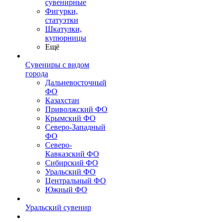
сувенирные
Фигурки,
статуэтки
Шкатулки,
купюрницы
Ещё
Сувениры с видом
города
Дальневосточный
ФО
Казахстан
Приволжский ФО
Крымский ФО
Северо-Западный
ФО
Северо-
Кавказский ФО
Сибирский ФО
Уральский ФО
Центральный ФО
Южный ФО
Уральский сувенир