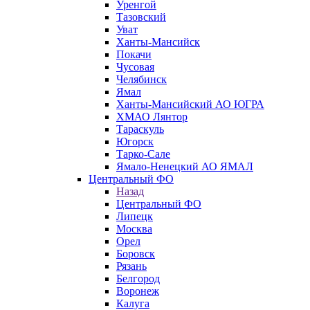
Уренгой
Тазовский
Уват
Ханты-Мансийск
Покачи
Чусовая
Челябинск
Ямал
Ханты-Мансийский АО ЮГРА
ХМАО Лянтор
Тараскуль
Югорск
Тарко-Сале
Ямало-Ненецкий АО ЯМАЛ
Центральный ФО
Назад
Центральный ФО
Липецк
Москва
Орел
Боровск
Рязань
Белгород
Воронеж
Калуга