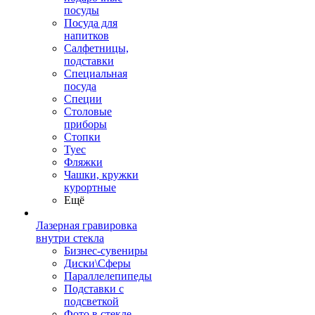
посуды
Посуда для
напитков
Салфетницы,
подставки
Специальная
посуда
Специи
Столовые
приборы
Стопки
Туес
Фляжки
Чашки, кружки
курортные
Ещё
Лазерная гравировка
внутри стекла
Бизнес-сувениры
Диски\Сферы
Параллелепипеды
Подставки с
подсветкой
Фото в стекле