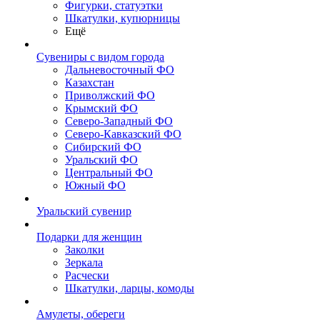
Фигурки, статуэтки
Шкатулки, купюрницы
Ещё
Сувениры с видом города
Дальневосточный ФО
Казахстан
Приволжский ФО
Крымский ФО
Северо-Западный ФО
Северо-Кавказский ФО
Сибирский ФО
Уральский ФО
Центральный ФО
Южный ФО
Уральский сувенир
Подарки для женщин
Заколки
Зеркала
Расчески
Шкатулки, ларцы, комоды
Амулеты, обереги