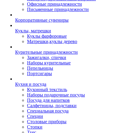
Офисные принадлежности
Письменные принадлежности
Корпоративные сувениры
Куклы, матрешки
Куклы фарфоровые
Матрешки,куклы дерево
Курительные принадлежности
Зажигалки, спички
Наборы курительные
Пепельницы
Портсигары
Кухня и посуда
Кухонный текстиль
Наборы подарочные посуды
Посуда для напитков
Салфетницы, подставки
Специальная посуда
Специи
Столовые приборы
Стопки
Туес