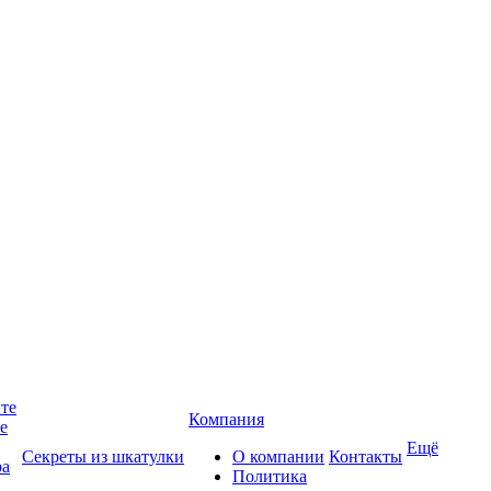
йте
Компания
те
Ещё
Секреты из шкатулки
О компании
Контакты
ра
Политика