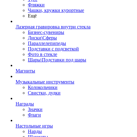
Фляжки
Чашки, кружки курортные
Ещё
Лазерная гравировка внутри стекла
Бизнес-сувениры
Диски\Сферы
Параллелепипеды
Подставки с подсветкой
Фото в стекле
Шары\Подставки под шары
Магниты
Музыкальные инструменты
Колокольчики
Свистки, дудки
Награды
Значки
Флаги
Настольные игры
Нарды
Шахматы