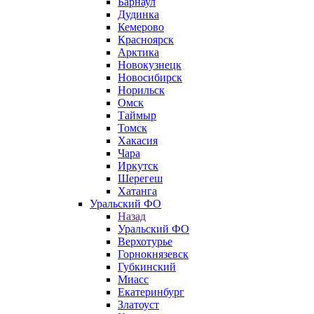
Барнаул
Дудинка
Кемерово
Красноярск
Арктика
Новокузнецк
Новосибирск
Норильск
Омск
Таймыр
Томск
Хакасия
Чара
Иркутск
Шерегеш
Хатанга
Уральский ФО
Назад
Уральский ФО
Верхотурье
Горнокнязевск
Губкинский
Миасс
Екатеринбург
Златоуст