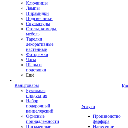
Ключницы
Лампы
Пирамидки
Подсвечники
Скульптуры
Столы, комоды,
мебель
Тарелки
декоративные
настенные
Фоторамки
Часы
Шары и
подставки
Ещё
Канцтовары
Ка
Бумажная
продукция
Набор
подарочный
Услуги
канцелярский
Офисные
Производство
принадлежности
фарфора
Письменные
Нанесение