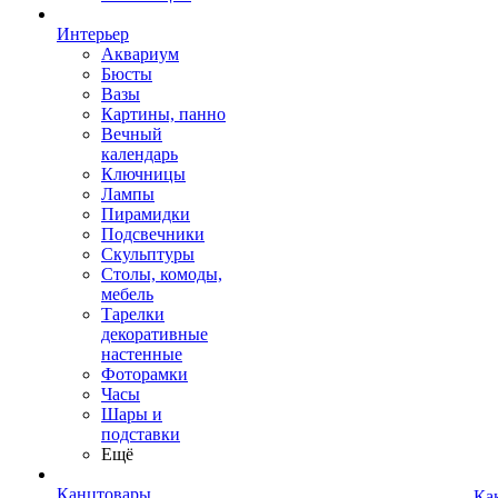
Интерьер
Аквариум
Бюсты
Вазы
Картины, панно
Вечный
календарь
Ключницы
Лампы
Пирамидки
Подсвечники
Скульптуры
Столы, комоды,
мебель
Тарелки
декоративные
настенные
Фоторамки
Часы
Шары и
подставки
Ещё
Канцтовары
Ка