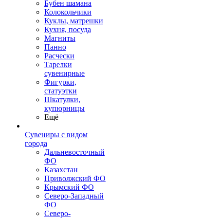
Бубен шамана
Колокольчики
Куклы, матрешки
Кухня, посуда
Магниты
Панно
Расчески
Тарелки
сувенирные
Фигурки,
статуэтки
Шкатулки,
купюрницы
Ещё
Сувениры с видом
города
Дальневосточный
ФО
Казахстан
Приволжский ФО
Крымский ФО
Северо-Западный
ФО
Северо-