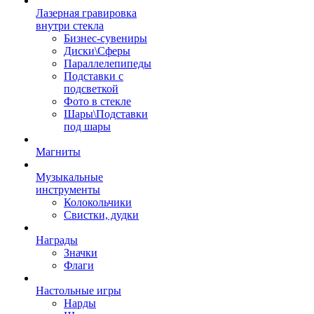
Лазерная гравировка
внутри стекла
Бизнес-сувениры
Диски\Сферы
Параллелепипеды
Подставки с
подсветкой
Фото в стекле
Шары\Подставки
под шары
Магниты
Музыкальные
инструменты
Колокольчики
Свистки, дудки
Награды
Значки
Флаги
Настольные игры
Нарды