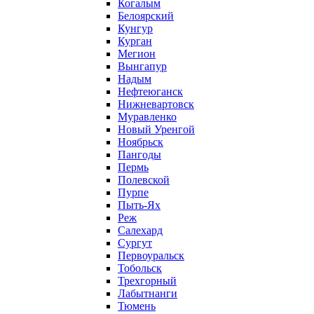
Когалым
Белоярский
Кунгур
Курган
Мегион
Вынгапур
Надым
Нефтеюганск
Нижневартовск
Муравленко
Новый Уренгой
Ноябрьск
Пангоды
Пермь
Полевской
Пурпе
Пыть-Ях
Реж
Салехард
Сургут
Первоуральск
Тобольск
Трехгорный
Лабытнанги
Тюмень