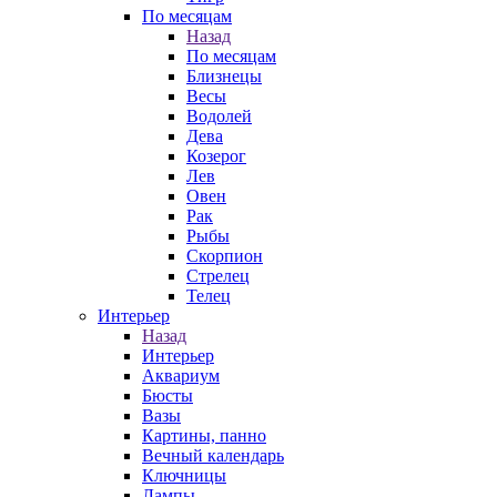
По месяцам
Назад
По месяцам
Близнецы
Весы
Водолей
Дева
Козерог
Лев
Овен
Рак
Рыбы
Скорпион
Стрелец
Телец
Интерьер
Назад
Интерьер
Аквариум
Бюсты
Вазы
Картины, панно
Вечный календарь
Ключницы
Лампы