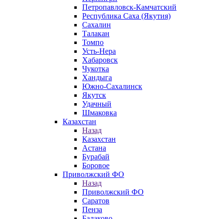
Петропавловск-Камчатский
Республика Саха (Якутия)
Сахалин
Талакан
Томпо
Усть-Нера
Хабаровск
Чукотка
Хандыга
Южно-Сахалинск
Якутск
Удачный
Шмаковка
Казахстан
Назад
Казахстан
Астана
Бурабай
Боровое
Приволжский ФО
Назад
Приволжский ФО
Саратов
Пенза
Балаково