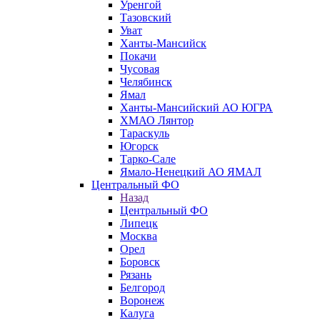
Уренгой
Тазовский
Уват
Ханты-Мансийск
Покачи
Чусовая
Челябинск
Ямал
Ханты-Мансийский АО ЮГРА
ХМАО Лянтор
Тараскуль
Югорск
Тарко-Сале
Ямало-Ненецкий АО ЯМАЛ
Центральный ФО
Назад
Центральный ФО
Липецк
Москва
Орел
Боровск
Рязань
Белгород
Воронеж
Калуга