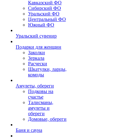
Кавказский ФО
Сибирский ФО
Уральский ФО
Центральный ФО
Южный ФО
Уральский сувенир
Подарки для женщин
Заколки
Зеркала
Расчески
Шкатулки, ларцы,
комоды
Амулеты, обереги
Подковы на
счастье
Талисманы,
амулеты и
обереги
Домовые, обереги
Баня и сауна