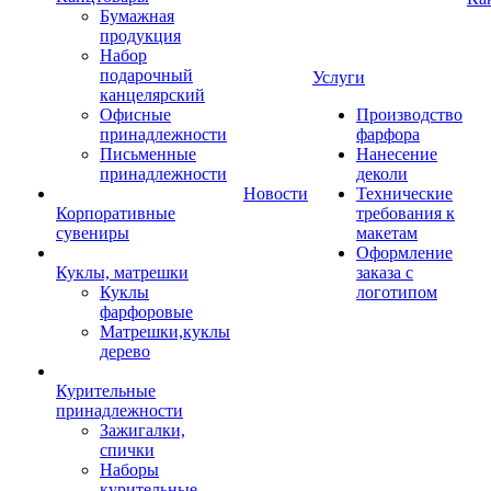
Бумажная
продукция
Набор
подарочный
Услуги
канцелярский
Офисные
Производство
принадлежности
фарфора
Письменные
Нанесение
принадлежности
деколи
Новости
Технические
Корпоративные
требования к
сувениры
макетам
Оформление
Куклы, матрешки
заказа с
Куклы
логотипом
фарфоровые
Матрешки,куклы
дерево
Курительные
принадлежности
Зажигалки,
спички
Наборы
курительные