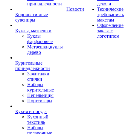
принадлежности
деколи
Новости
Технические
Корпоративные
требования к
сувениры
макетам
Оформление
Куклы, матрешки
заказа с
Куклы
логотипом
фарфоровые
Матрешки,куклы
дерево
Курительные
принадлежности
Зажигалки,
спички
Наборы
курительные
Пепельницы
Портсигары
Кухня и посуда
Кухонный
текстиль
Наборы
подарочные