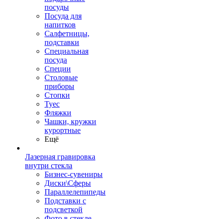
посуды
Посуда для
напитков
Салфетницы,
подставки
Специальная
посуда
Специи
Столовые
приборы
Стопки
Туес
Фляжки
Чашки, кружки
курортные
Ещё
Лазерная гравировка
внутри стекла
Бизнес-сувениры
Диски\Сферы
Параллелепипеды
Подставки с
подсветкой
Фото в стекле