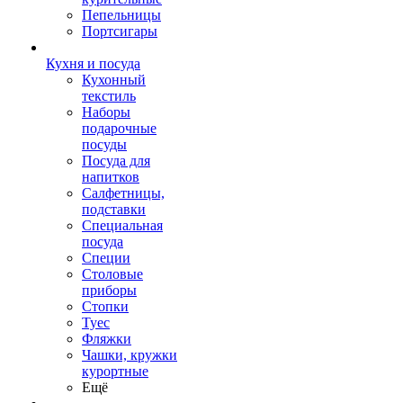
Пепельницы
Портсигары
Кухня и посуда
Кухонный
текстиль
Наборы
подарочные
посуды
Посуда для
напитков
Салфетницы,
подставки
Специальная
посуда
Специи
Столовые
приборы
Стопки
Туес
Фляжки
Чашки, кружки
курортные
Ещё