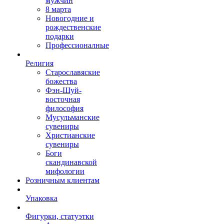
мужчин
8 марта
Новогодние и
рождественские
подарки
Профессионалные
Религия
Старославяские
божества
Фэн-Шуй-
восточная
философия
Мусульманские
сувениры
Христианские
сувениры
Боги
скандинавской
мифологии
Розничным клиентам
Упаковка
Фигурки, статуэтки