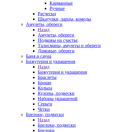
Карманные
Ручные
Расчески
Шкатулки, ларцы, комоды
Амулеты, обереги
Назад
Амулеты, обереги
Подковы на счастье
Талисманы, амулеты и обереги
Домовые, обереги
Баня и сауна
Бижутерия и украшения
Назад
Бижутерия и украшения
Браслеты
Броши
Кольца
Кулоны, подвески
Наборы украшений
Серьги
Четки
Брелоки, подвески
Назад
Брелоки, подвески
Брелоки