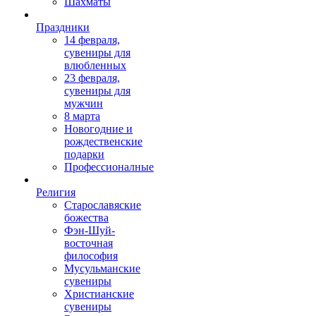
Шахматы
Праздники
14 февраля,
сувениры для
влюбленных
23 февраля,
сувениры для
мужчин
8 марта
Новогодние и
рождественские
подарки
Профессионалные
Религия
Старославяские
божества
Фэн-Шуй-
восточная
философия
Мусульманские
сувениры
Христианские
сувениры