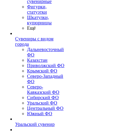
сувенирные
Фигурки,
статуэтки
Шкатулки,
купюрницы
Ещё
Сувениры с видом
города
Дальневосточный
ФО
Казахстан
Приволжский ФО
Крымский ФО
Северо-Западный
ФО
Северо-
Кавказский ФО
Сибирский ФО
Уральский ФО
Центральный ФО
Южный ФО
Уральский сувенир