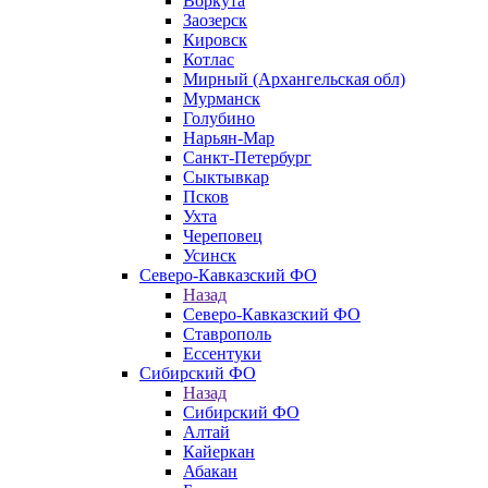
Воркута
Заозерск
Кировск
Котлас
Мирный (Архангельская обл)
Мурманск
Голубино
Нарьян-Мар
Санкт-Петербург
Сыктывкар
Псков
Ухта
Череповец
Усинск
Северо-Кавказский ФО
Назад
Северо-Кавказский ФО
Ставрополь
Ессентуки
Сибирский ФО
Назад
Сибирский ФО
Алтай
Кайеркан
Абакан