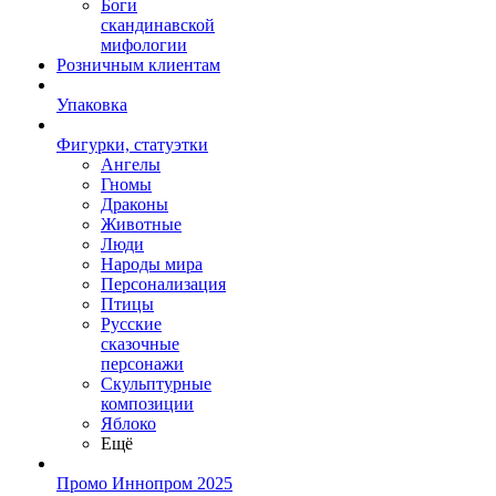
Боги
скандинавской
мифологии
Розничным клиентам
Упаковка
Фигурки, статуэтки
Ангелы
Гномы
Драконы
Животные
Люди
Народы мира
Персонализация
Птицы
Русские
сказочные
персонажи
Скульптурные
композиции
Яблоко
Ещё
Промо Иннопром 2025