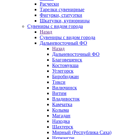
Расчески
Тарелки сувенирные
Фигурки, статуэтки
Шкатулки, купюрницы
Сувениры с видом города
Назад
Сувениры с видом города
Дальневосточный ФО
Назад
Дальневосточный ФО
Благовещенск
Костомукша
Углегорск
Биробиджан
Тикси
Вилючинск
Витим
Владивосток
Камчатка
Колыма
Магадан
Находка
Шахтерск
Мирный (Республика Саха)
Нерюнгри