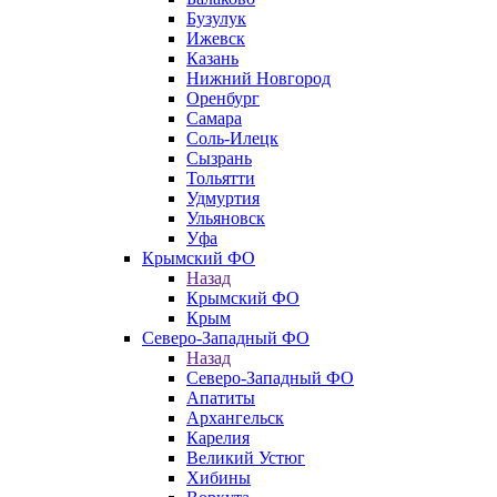
Бузулук
Ижевск
Казань
Нижний Новгород
Оренбург
Самара
Соль-Илецк
Сызрань
Тольятти
Удмуртия
Ульяновск
Уфа
Крымский ФО
Назад
Крымский ФО
Крым
Северо-Западный ФО
Назад
Северо-Западный ФО
Апатиты
Архангельск
Карелия
Великий Устюг
Хибины