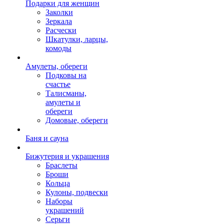
Подарки для женщин
Заколки
Зеркала
Расчески
Шкатулки, ларцы,
комоды
Амулеты, обереги
Подковы на
счастье
Талисманы,
амулеты и
обереги
Домовые, обереги
Баня и сауна
Бижутерия и украшения
Браслеты
Броши
Кольца
Кулоны, подвески
Наборы
украшений
Серьги