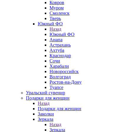
Ковров
Муром
Смоленск
Тверь
Южный ФО
Назад
Южный ФО
Анапа
Астрахань
Ахтуба
Краснодар
Сочи
Харабали
Новороссийск
Волгоград
Ростов-на-Дону
Туапсе
Уральский сувенир
Подарки для женщин
Назад
Подарки для женщин
Заколки
Зеркала
Назад
Зеркала